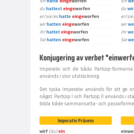
ich
hatte
ein
ge
worfen
ich
we
du
hattest
ein
ge
worfen
du
wi
er/sie/es
hatte
ein
ge
worfen
er/si
wir
hatten
ein
ge
worfen
wir
we
ihr
hattet
ein
ge
worfen
ihr
we
Sie
hatten
ein
ge
worfen
Sie
we
Konjugering av verbet "einwerfen"
Imperativ och de båda Partizip-formerna
används i stor utsträckning.
Det tyska Imperativ används för att ge o
något. Partizip I och Partizip II används i st
bilda både sammansatta- och passivformer
Imperativ Präsens
wirf
(du)
ein
einwe