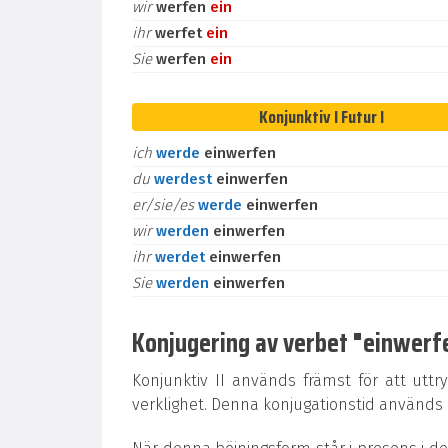
wir
werfen
ein
ihr
werfet
ein
Sie
werfen
ein
Konjunktiv I Futur I
ich
werde
einwerfen
du
werdest
einwerfen
er/sie/es
werde
einwerfen
wir
werden
einwerfen
ihr
werdet
einwerfen
Sie
werden
einwerfen
Konjugering av verbet "einwerfen
Konjunktiv II används främst för att uttr
verklighet. Denna konjugationstid används oc