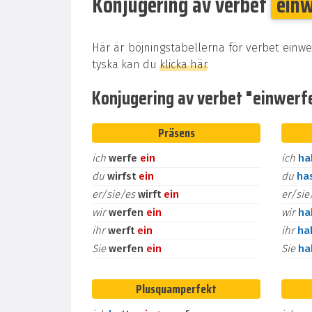
Konjugering av verbet
ein
Här är böjningstabellerna för verbet einwe
tyska kan du
klicka här
.
Konjugering av verbet "einwerfen
Präsens
ich
werfe
ein
ich
h
du
wirfst
ein
du
ha
er/sie/es
wirft
ein
er/si
wir
werfen
ein
wir
h
ihr
werft
ein
ihr
ha
Sie
werfen
ein
Sie
h
Plusquamperfekt