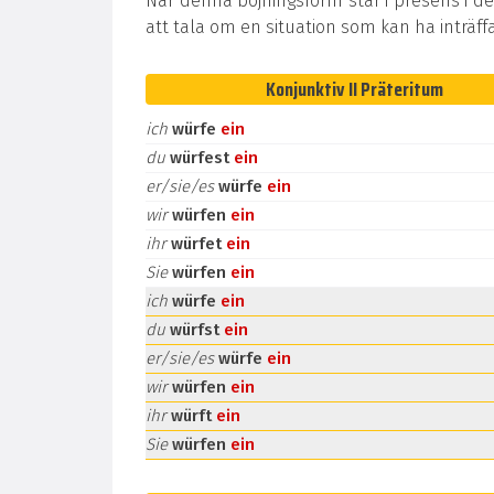
När denna böjningsform står i presens i de
att tala om en situation som kan ha inträff
Konjunktiv II Präteritum
ich
würfe
ein
du
würfest
ein
er/sie/es
würfe
ein
wir
würfen
ein
ihr
würfet
ein
Sie
würfen
ein
ich
würfe
ein
du
würfst
ein
er/sie/es
würfe
ein
wir
würfen
ein
ihr
würft
ein
Sie
würfen
ein