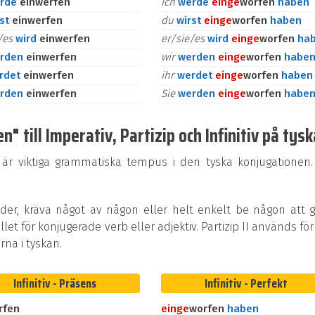
rde
einwerfen
ich
werde
ein
ge
worfen
haben
rst
einwerfen
du
wirst
ein
ge
worfen
haben
e/es
wird
einwerfen
er/sie/es
wird
ein
ge
worfen
ha
rden
einwerfen
wir
werden
ein
ge
worfen
habe
rdet
einwerfen
ihr
werdet
ein
ge
worfen
haben
rden
einwerfen
Sie
werden
ein
ge
worfen
habe
 till Imperativ, Partizip och Infinitiv på tysk
 är viktiga grammatiska tempus i den tyska konjugationen.
rder, kräva något av någon eller helt enkelt be någon att 
ället för konjugerade verb eller adjektiv. Partizip II används för
na i tyskan.
Infinitiv - Präsens
Infinitiv - Perfekt
rfen
ein
ge
worfen
haben