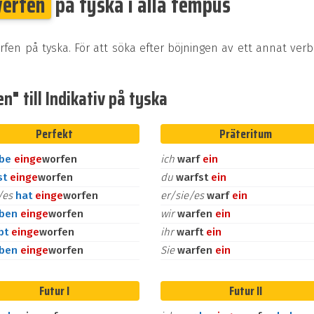
werfen
på tyska i alla tempus
rfen på tyska. För att söka efter böjningen av ett annat ver
" till Indikativ på tyska
Perfekt
Präteritum
abe
ein
ge
worfen
ich
warf
ein
st
ein
ge
worfen
du
warfst
ein
e/es
hat
ein
ge
worfen
er/sie/es
warf
ein
aben
ein
ge
worfen
wir
warfen
ein
bt
ein
ge
worfen
ihr
warft
ein
aben
ein
ge
worfen
Sie
warfen
ein
Futur I
Futur II