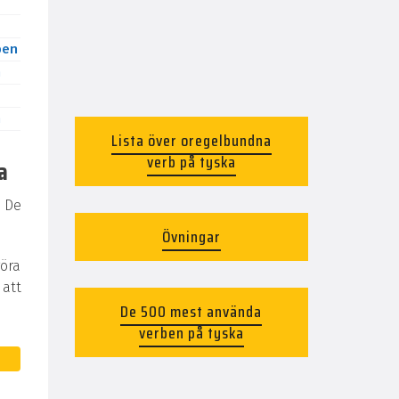
ben
n
n
Lista över oregelbundna
verb på tyska
a
 De
Övningar
göra
 att
De 500 mest använda
verben på tyska