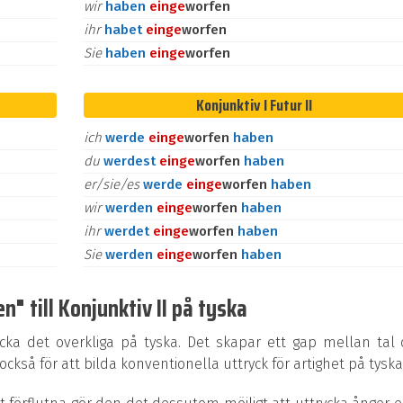
wir
haben
ein
ge
worfen
ihr
habet
ein
ge
worfen
Sie
haben
ein
ge
worfen
Konjunktiv I Futur II
ich
werde
ein
ge
worfen
haben
du
werdest
ein
ge
worfen
haben
er/sie/es
werde
ein
ge
worfen
haben
wir
werden
ein
ge
worfen
haben
ihr
werdet
ein
ge
worfen
haben
Sie
werden
ein
ge
worfen
haben
" till Konjunktiv II på tyska
ycka det overkliga på tyska. Det skapar ett gap mellan tal
kså för att bilda konventionella uttryck för artighet på tyska