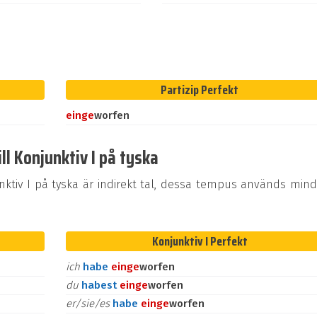
Partizip Perfekt
ein
ge
worfen
ll Konjunktiv I på tyska
tiv I på tyska är indirekt tal, dessa tempus används mind
Konjunktiv I Perfekt
ich
habe
ein
ge
worfen
du
habest
ein
ge
worfen
er/sie/es
habe
ein
ge
worfen