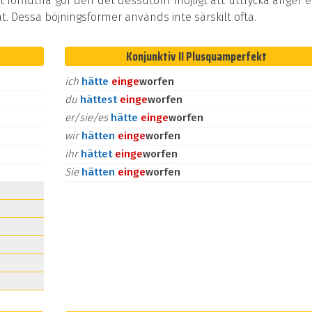
t förflutna gör den det dessutom möjligt att uttrycka ånger e
at. Dessa böjningsformer används inte särskilt ofta.
Konjunktiv II Plusquamperfekt
ich
hätte
ein
ge
worfen
du
hättest
ein
ge
worfen
er/sie/es
hätte
ein
ge
worfen
wir
hätten
ein
ge
worfen
ihr
hättet
ein
ge
worfen
Sie
hätten
ein
ge
worfen