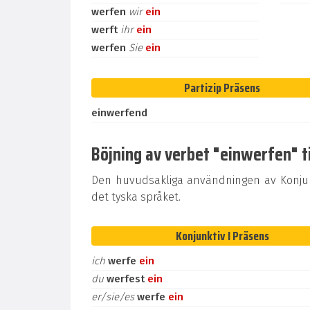
werfen
wir
ein
werft
ihr
ein
werfen
Sie
ein
Partizip Präsens
einwerfend
Böjning av verbet "einwerfen" ti
Den huvudsakliga användningen av Konjunk
det tyska språket.
Konjunktiv I Präsens
ich
werfe
ein
du
werfest
ein
er/sie/es
werfe
ein