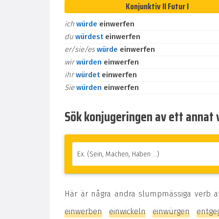
Konjunktiv II Futur I
ich
würde
einwerfen
du
würdest
einwerfen
er/sie/es
würde
einwerfen
wir
würden
einwerfen
ihr
würdet
einwerfen
Sie
würden
einwerfen
Sök konjugeringen av ett annat 
Här är några andra slumpmässiga verb a
einwerben
einwickeln
einwürgen
entge