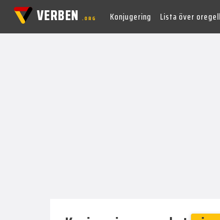
VERBEN
Konjugering
Lista över orege
.ORG