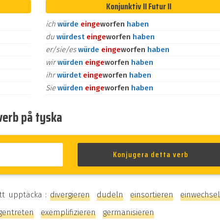
Konjunktiv II Futur II
ich
würde
ein
ge
worfen
haben
du
würdest
ein
ge
worfen
haben
er/sie/es
würde
ein
ge
worfen
haben
wir
würden
ein
ge
worfen
haben
ihr
würdet
ein
ge
worfen
haben
Sie
würden
ein
ge
worfen
haben
verb på tyska
tt upptäcka :
divergieren
dudeln
einsortieren
einwechse
gentreten
exemplifizieren
germanisieren