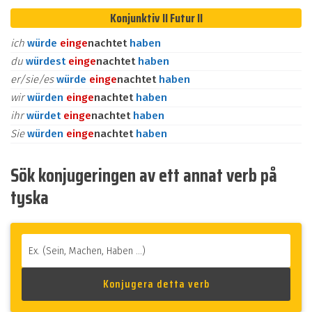
Konjunktiv II Futur II
ich
würde
ein
ge
nachtet
haben
du
würdest
ein
ge
nachtet
haben
er/sie/es
würde
ein
ge
nachtet
haben
wir
würden
ein
ge
nachtet
haben
ihr
würdet
ein
ge
nachtet
haben
Sie
würden
ein
ge
nachtet
haben
Sök konjugeringen av ett annat verb på
tyska