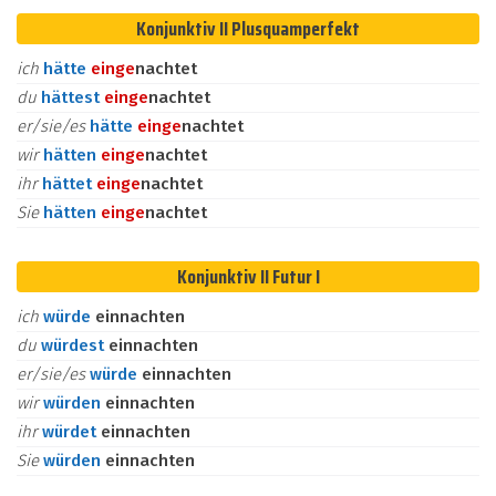
Konjunktiv II Plusquamperfekt
ich
hätte
ein
ge
nachtet
du
hättest
ein
ge
nachtet
er/sie/es
hätte
ein
ge
nachtet
wir
hätten
ein
ge
nachtet
ihr
hättet
ein
ge
nachtet
Sie
hätten
ein
ge
nachtet
Konjunktiv II Futur I
ich
würde
einnachten
du
würdest
einnachten
er/sie/es
würde
einnachten
wir
würden
einnachten
ihr
würdet
einnachten
Sie
würden
einnachten