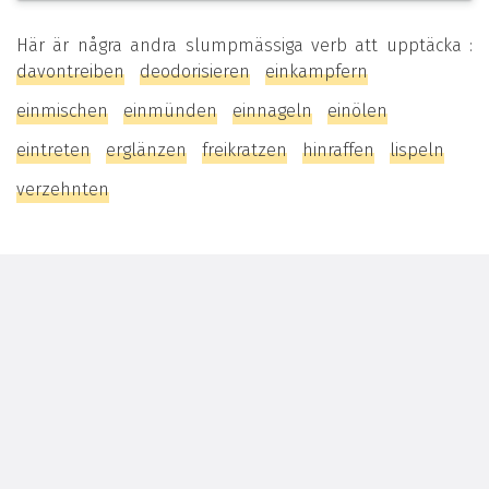
Här är några andra slumpmässiga verb att upptäcka :
davontreiben
deodorisieren
einkampfern
einmischen
einmünden
einnageln
einölen
eintreten
erglänzen
freikratzen
hinraffen
lispeln
verzehnten