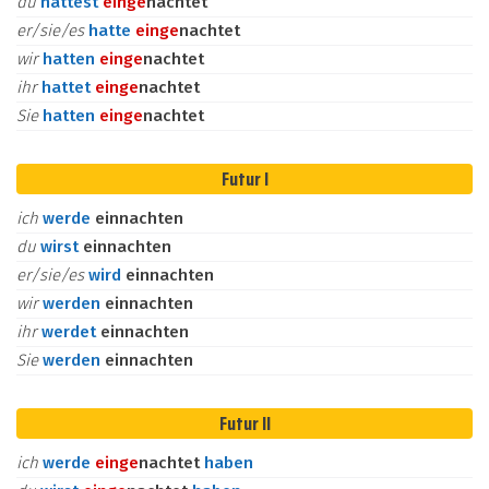
du
hattest
ein
ge
nachtet
er/sie/es
hatte
ein
ge
nachtet
wir
hatten
ein
ge
nachtet
ihr
hattet
ein
ge
nachtet
Sie
hatten
ein
ge
nachtet
Futur I
ich
werde
einnachten
du
wirst
einnachten
er/sie/es
wird
einnachten
wir
werden
einnachten
ihr
werdet
einnachten
Sie
werden
einnachten
Futur II
ich
werde
ein
ge
nachtet
haben