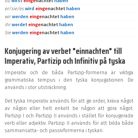
du
wirst
ein
ge
nachtet
haben
er/sie/es
wird
ein
ge
nachtet
haben
wir
werden
ein
ge
nachtet
haben
ihr
werdet
ein
ge
nachtet
haben
Sie
werden
ein
ge
nachtet
haben
Konjugering av verbet "einnachten" till
Imperativ, Partizip och Infinitiv på tyska
Imperativ och de båda Partizip-formerna är viktiga
grammatiska tempus i den tyska konjugationen. De
används i stor utsträckning.
Det tyska Imperativ används för att ge order, kräva något
av någon eller helt enkelt be någon att göra något.
Partizip I och Partizip II används i stället för konjugerade
verb eller adjektiv. Partizip II används för att bilda både
sammansatta- och passivformerna i tyskan.