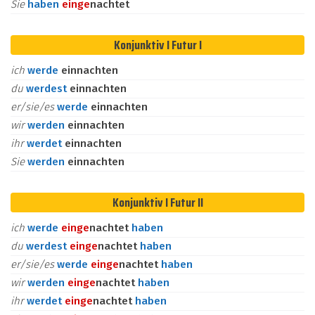
Sie
haben
ein
ge
nachtet
Konjunktiv I Futur I
ich
werde
einnachten
du
werdest
einnachten
er/sie/es
werde
einnachten
wir
werden
einnachten
ihr
werdet
einnachten
Sie
werden
einnachten
Konjunktiv I Futur II
ich
werde
ein
ge
nachtet
haben
du
werdest
ein
ge
nachtet
haben
er/sie/es
werde
ein
ge
nachtet
haben
wir
werden
ein
ge
nachtet
haben
ihr
werdet
ein
ge
nachtet
haben