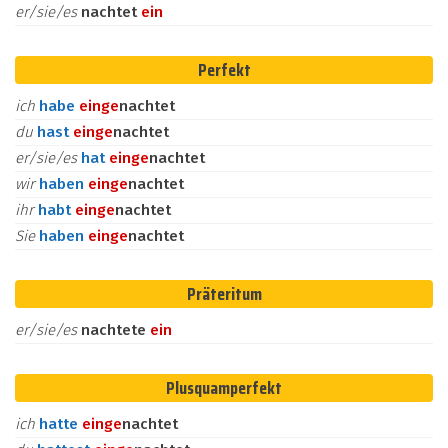
er/sie/es
nachtet
ein
Perfekt
ich
habe
ein
ge
nachtet
du
hast
ein
ge
nachtet
er/sie/es
hat
ein
ge
nachtet
wir
haben
ein
ge
nachtet
ihr
habt
ein
ge
nachtet
Sie
haben
ein
ge
nachtet
Präteritum
er/sie/es
nachtete
ein
Plusquamperfekt
ich
hatte
ein
ge
nachtet