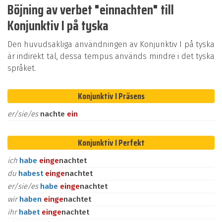
Böjning av verbet "einnachten" till
Konjunktiv I på tyska
Den huvudsakliga användningen av Konjunktiv I på tyska
är indirekt tal, dessa tempus används mindre i det tyska
språket.
Konjunktiv I Präsens
er/sie/es
nachte
ein
Konjunktiv I Perfekt
ich
habe
ein
ge
nachtet
du
habest
ein
ge
nachtet
er/sie/es
habe
ein
ge
nachtet
wir
haben
ein
ge
nachtet
ihr
habet
ein
ge
nachtet