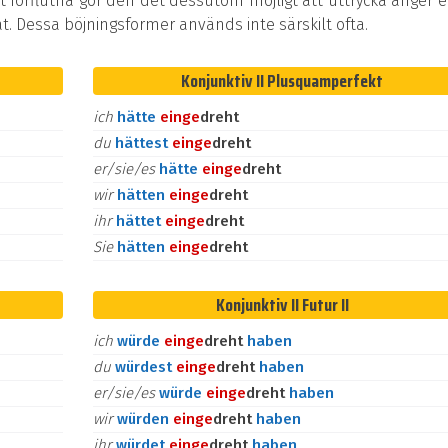
t förflutna gör den det dessutom möjligt att uttrycka ånger e
at. Dessa böjningsformer används inte särskilt ofta.
Konjunktiv II Plusquamperfekt
ich
hätte
ein
ge
dreht
du
hättest
ein
ge
dreht
er/sie/es
hätte
ein
ge
dreht
wir
hätten
ein
ge
dreht
ihr
hättet
ein
ge
dreht
Sie
hätten
ein
ge
dreht
Konjunktiv II Futur II
ich
würde
ein
ge
dreht
haben
du
würdest
ein
ge
dreht
haben
er/sie/es
würde
ein
ge
dreht
haben
wir
würden
ein
ge
dreht
haben
ihr
würdet
ein
ge
dreht
haben