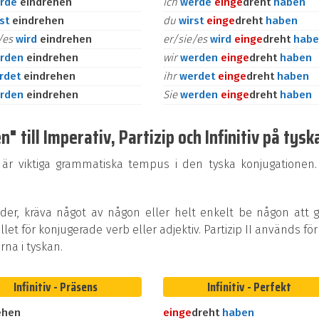
rde
eindrehen
ich
werde
ein
ge
dreht
haben
rst
eindrehen
du
wirst
ein
ge
dreht
haben
e/es
wird
eindrehen
er/sie/es
wird
ein
ge
dreht
habe
rden
eindrehen
wir
werden
ein
ge
dreht
haben
rdet
eindrehen
ihr
werdet
ein
ge
dreht
haben
rden
eindrehen
Sie
werden
ein
ge
dreht
haben
 till Imperativ, Partizip och Infinitiv på tysk
 är viktiga grammatiska tempus i den tyska konjugationen.
rder, kräva något av någon eller helt enkelt be någon att 
ället för konjugerade verb eller adjektiv. Partizip II används för
na i tyskan.
Infinitiv - Präsens
Infinitiv - Perfekt
ehen
ein
ge
dreht
haben