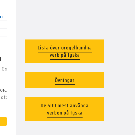
n
Lista över oregelbundna
verb på tyska
a
 De
Övningar
göra
 att
De 500 mest använda
verben på tyska