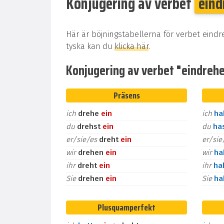
Konjugering av verbet
eind
Här är böjningstabellerna för verbet eindr
tyska kan du
klicka här
.
Konjugering av verbet "eindrehen
Präsens
ich
drehe
ein
ich
h
du
drehst
ein
du
ha
er/sie/es
dreht
ein
er/si
wir
drehen
ein
wir
h
ihr
dreht
ein
ihr
ha
Sie
drehen
ein
Sie
h
Plusquamperfekt