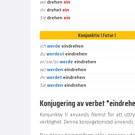
wir
drehen
ein
ihr
drehet
ein
Sie
drehen
ein
Konjunktiv I Futur I
ich
werde
eindrehen
du
werdest
eindrehen
er/sie/es
werde
eindrehen
wir
werden
eindrehen
ihr
werdet
eindrehen
Sie
werden
eindrehen
Konjugering av verbet "eindrehen
Konjunktiv II används främst för att uttr
verklighet. Denna konjugationstid används oc