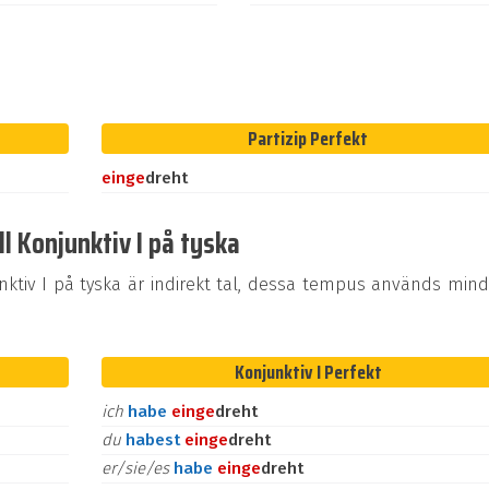
Partizip Perfekt
ein
ge
dreht
l Konjunktiv I på tyska
tiv I på tyska är indirekt tal, dessa tempus används mind
Konjunktiv I Perfekt
ich
habe
ein
ge
dreht
du
habest
ein
ge
dreht
er/sie/es
habe
ein
ge
dreht