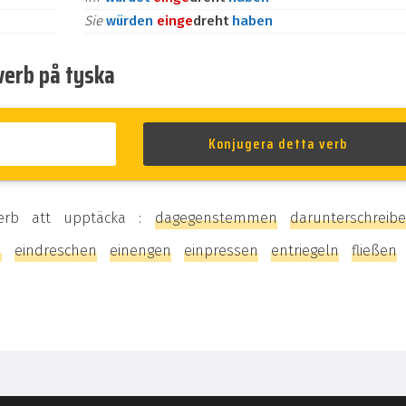
Sie
würden
ein
ge
dreht
haben
verb på tyska
erb att upptäcka :
dagegenstemmen
darunterschreib
n
eindreschen
einengen
einpressen
entriegeln
fließen