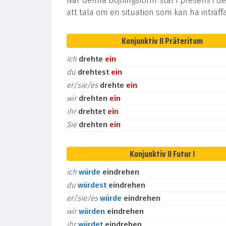
När denna böjningsform står i presens i de
att tala om en situation som kan ha inträff
Konjunktiv II Präteritum
ich
drehte
ein
du
drehtest
ein
er/sie/es
drehte
ein
wir
drehten
ein
ihr
drehtet
ein
Sie
drehten
ein
Konjunktiv II Futur I
ich
würde
eindrehen
du
würdest
eindrehen
er/sie/es
würde
eindrehen
wir
würden
eindrehen
ihr
würdet
eindrehen