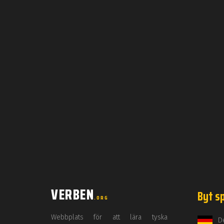
VERBEN
Byt s
.ORG
Webbplats för att lära tyska
D