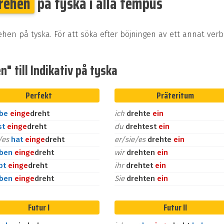
rehen
på tyska i alla tempus
ehen på tyska. För att söka efter böjningen av ett annat ver
" till Indikativ på tyska
Perfekt
Präteritum
abe
ein
ge
dreht
ich
drehte
ein
st
ein
ge
dreht
du
drehtest
ein
e/es
hat
ein
ge
dreht
er/sie/es
drehte
ein
aben
ein
ge
dreht
wir
drehten
ein
bt
ein
ge
dreht
ihr
drehtet
ein
aben
ein
ge
dreht
Sie
drehten
ein
Futur I
Futur II