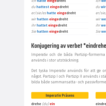
ich
hatte
ein
ge
dreht
ich
we
du
hattest
ein
ge
dreht
du
wi
er/sie/es
hatte
ein
ge
dreht
er/si
wir
hatten
ein
ge
dreht
wir
we
ihr
hattet
ein
ge
dreht
ihr
we
Sie
hatten
ein
ge
dreht
Sie
we
Konjugering av verbet "eindrehen"
Imperativ och de båda Partizip-formerna
används i stor utsträckning.
Det tyska Imperativ används för att ge o
något. Partizip I och Partizip II används i st
bilda både sammansatta- och passivformer
Imperativ Präsens
drehe
(du)
ein
eindr