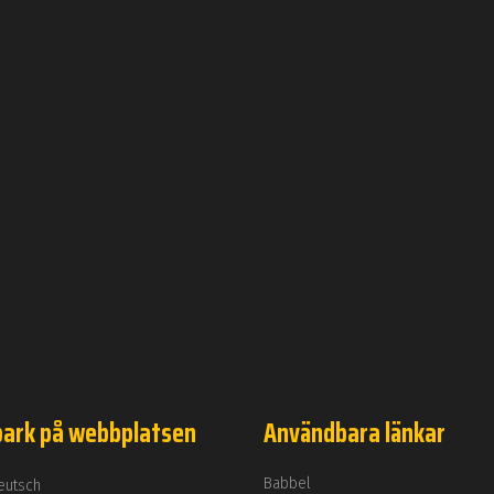
park på webbplatsen
Användbara länkar
Babbel
eutsch