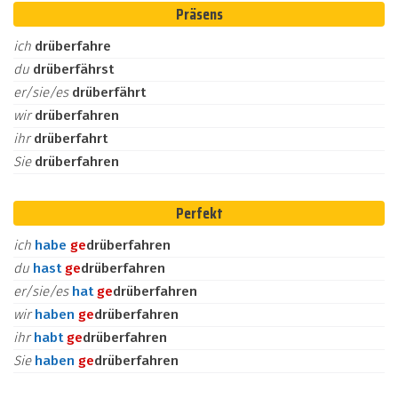
Präsens
ich
drüberfahre
du
drüberfährst
er/sie/es
drüberfährt
wir
drüberfahren
ihr
drüberfahrt
Sie
drüberfahren
Perfekt
ich
habe
ge
drüberfahren
du
hast
ge
drüberfahren
er/sie/es
hat
ge
drüberfahren
wir
haben
ge
drüberfahren
ihr
habt
ge
drüberfahren
Sie
haben
ge
drüberfahren