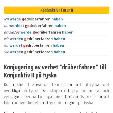
Konjunktiv I Futur II
ich
werde
ge
drüberfahren
haben
du
werdest
ge
drüberfahren
haben
er/sie/es
werde
ge
drüberfahren
haben
wir
werden
ge
drüberfahren
haben
ihr
werdet
ge
drüberfahren
haben
Sie
werden
ge
drüberfahren
haben
Konjugering av verbet "drüberfahren" till
Konjunktiv II på tyska
Konjunktiv II används främst för att uttrycka det
overkliga på tyska. Det skapar ett gap mellan tal och
verklighet. Denna konjugationstid används också för att
bilda konventionella uttryck för artighet på tyska.