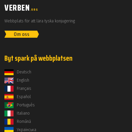
VERBEN
.ORG
Webbplats för att lära tyska konjugering
Om oss
Byt spark på webbplatsen
Deutsch
English
Français
Español
Português
Italiano
Română
Українська