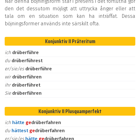
När denna böjningsform står i presens i det förflutna gör
den det dessutom möjligt att uttrycka ånger eller att
tala om en situation som kan ha inträffat. Dessa
böjningsformer används inte särskilt ofta.
Konjunktiv II Präteritum
ich
drüberführe
du
drüberführest
er/sie/es
drüberführe
wir
drüberführen
ihr
drüberführet
Sie
drüberführen
Konjunktiv II Plusquamperfekt
ich
hätte
ge
drüberfahren
du
hättest
ge
drüberfahren
er/sie/es
hätte
ge
drüberfahren