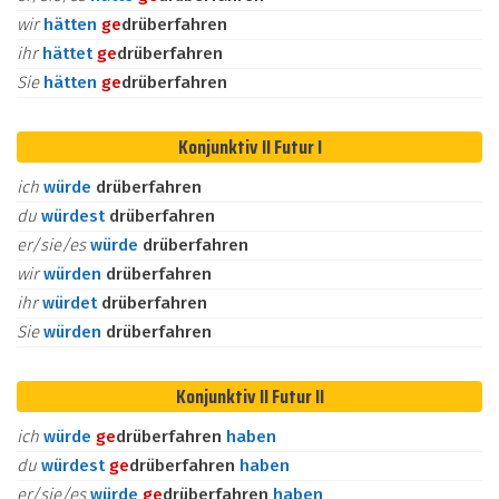
wir
hätten
ge
drüberfahren
ihr
hättet
ge
drüberfahren
Sie
hätten
ge
drüberfahren
Konjunktiv II Futur I
ich
würde
drüberfahren
du
würdest
drüberfahren
er/sie/es
würde
drüberfahren
wir
würden
drüberfahren
ihr
würdet
drüberfahren
Sie
würden
drüberfahren
Konjunktiv II Futur II
ich
würde
ge
drüberfahren
haben
du
würdest
ge
drüberfahren
haben
er/sie/es
würde
ge
drüberfahren
haben