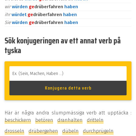
wir
würden
ge
drüberfahren
haben
ihr
würdet
ge
drüberfahren
haben
Sie
würden
ge
drüberfahren
haben
Sök konjugeringen av ett annat verb på
tyska
Här är några andra slumpmässiga verb att upptäcka :
beschickern
betören
dranhalten
dritteln
drosseln
drübergehen
dübeln
durchprügeln