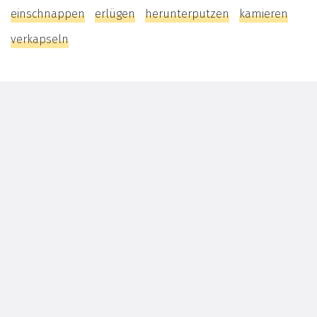
einschnappen
erlügen
herunterputzen
kamieren
verkapseln