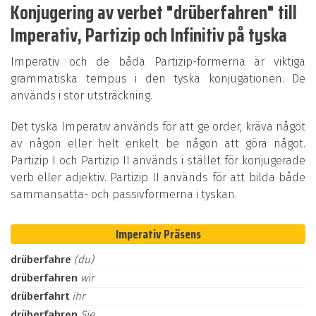
Konjugering av verbet "drüberfahren" till
Imperativ, Partizip och Infinitiv på tyska
Imperativ och de båda Partizip-formerna är viktiga
grammatiska tempus i den tyska konjugationen. De
används i stor utsträckning.
Det tyska Imperativ används för att ge order, kräva något
av någon eller helt enkelt be någon att göra något.
Partizip I och Partizip II används i stället för konjugerade
verb eller adjektiv. Partizip II används för att bilda både
sammansatta- och passivformerna i tyskan.
Imperativ Präsens
drüberfahre
(du)
drüberfahren
wir
drüberfahrt
ihr
drüberfahren
Sie