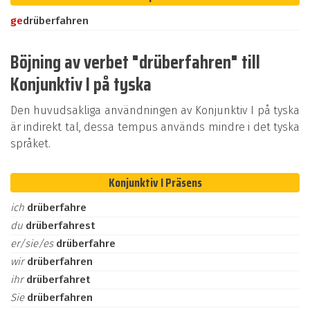
ge
drüberfahren
Böjning av verbet "drüberfahren" till
Konjunktiv I på tyska
Den huvudsakliga användningen av Konjunktiv I på tyska
är indirekt tal, dessa tempus används mindre i det tyska
språket.
Konjunktiv I Präsens
ich
drüberfahre
du
drüberfahrest
er/sie/es
drüberfahre
wir
drüberfahren
ihr
drüberfahret
Sie
drüberfahren