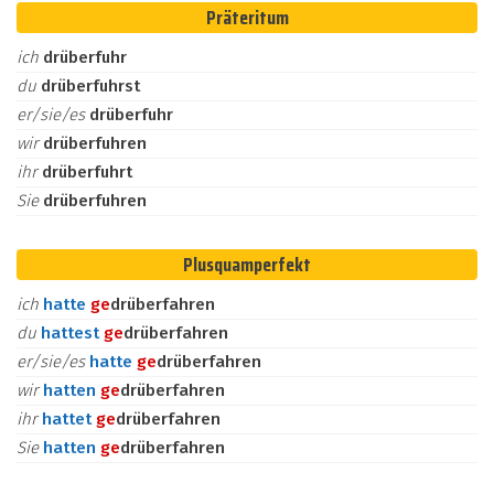
Präteritum
ich
drüberfuhr
du
drüberfuhrst
er/sie/es
drüberfuhr
wir
drüberfuhren
ihr
drüberfuhrt
Sie
drüberfuhren
Plusquamperfekt
ich
hatte
ge
drüberfahren
du
hattest
ge
drüberfahren
er/sie/es
hatte
ge
drüberfahren
wir
hatten
ge
drüberfahren
ihr
hattet
ge
drüberfahren
Sie
hatten
ge
drüberfahren