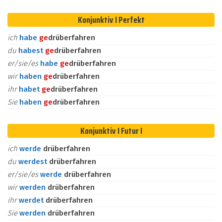
Konjunktiv I Perfekt
ich
habe
ge
drüberfahren
du
habest
ge
drüberfahren
er/sie/es
habe
ge
drüberfahren
wir
haben
ge
drüberfahren
ihr
habet
ge
drüberfahren
Sie
haben
ge
drüberfahren
Konjunktiv I Futur I
ich
werde
drüberfahren
du
werdest
drüberfahren
er/sie/es
werde
drüberfahren
wir
werden
drüberfahren
ihr
werdet
drüberfahren
Sie
werden
drüberfahren