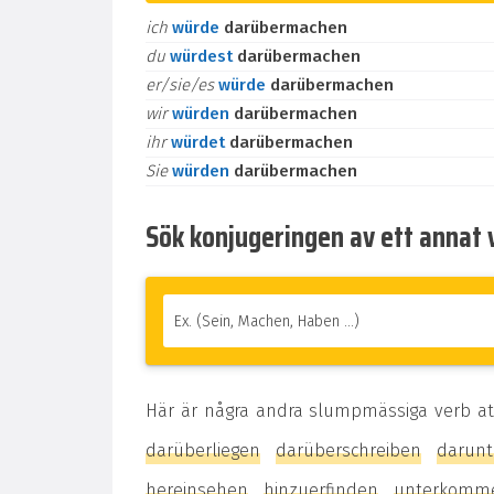
ich
würde
darübermachen
du
würdest
darübermachen
er/sie/es
würde
darübermachen
wir
würden
darübermachen
ihr
würdet
darübermachen
Sie
würden
darübermachen
Sök konjugeringen av ett annat 
Här är några andra slumpmässiga verb at
darüberliegen
darüberschreiben
darunt
hereinsehen
hinzuerfinden
unterkomm