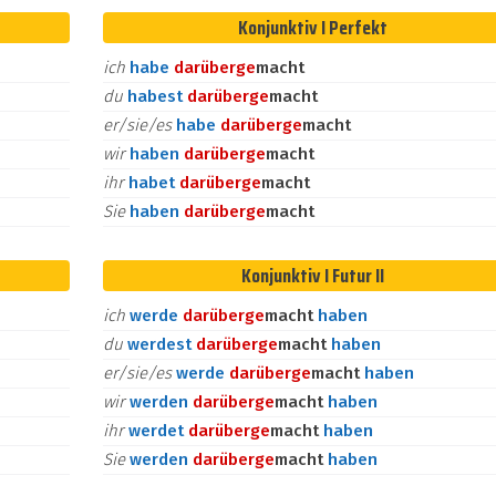
Konjunktiv I Perfekt
ich
habe
darüber
ge
macht
du
habest
darüber
ge
macht
er/sie/es
habe
darüber
ge
macht
wir
haben
darüber
ge
macht
ihr
habet
darüber
ge
macht
Sie
haben
darüber
ge
macht
Konjunktiv I Futur II
ich
werde
darüber
ge
macht
haben
du
werdest
darüber
ge
macht
haben
er/sie/es
werde
darüber
ge
macht
haben
wir
werden
darüber
ge
macht
haben
ihr
werdet
darüber
ge
macht
haben
Sie
werden
darüber
ge
macht
haben