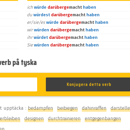
ich
würde
darüber
ge
macht
haben
du
würdest
darüber
ge
macht
haben
er/sie/es
würde
darüber
ge
macht
haben
wir
würden
darüber
ge
macht
haben
ihr
würdet
darüber
ge
macht
haben
Sie
würden
darüber
ge
macht
haben
verb på tyska
t upptäcka :
bedampfen
beibiegen
dahinraffen
darstell
erbleiben
designen
durchtrainieren
entgegenbangen
en