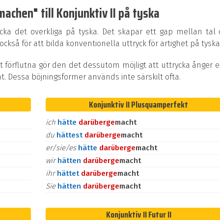
chen" till Konjunktiv II på tyska
ycka det overkliga på tyska. Det skapar ett gap mellan tal
kså för att bilda konventionella uttryck för artighet på tyska
t förflutna gör den det dessutom möjligt att uttrycka ånger e
at. Dessa böjningsformer används inte särskilt ofta.
Konjunktiv II Plusquamperfekt
ich
hätte
darüber
ge
macht
du
hättest
darüber
ge
macht
er/sie/es
hätte
darüber
ge
macht
wir
hätten
darüber
ge
macht
ihr
hättet
darüber
ge
macht
Sie
hätten
darüber
ge
macht
Konjunktiv II Futur II