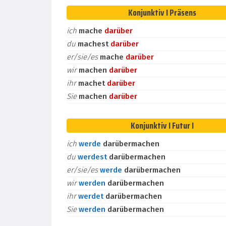
Konjunktiv I Präsens
ich
mache
darüber
du
machest
darüber
er/sie/es
mache
darüber
wir
machen
darüber
ihr
machet
darüber
Sie
machen
darüber
Konjunktiv I Futur I
ich
werde
darübermachen
du
werdest
darübermachen
er/sie/es
werde
darübermachen
wir
werden
darübermachen
ihr
werdet
darübermachen
Sie
werden
darübermachen