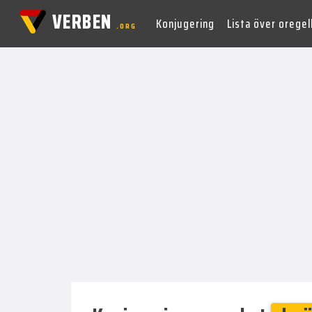
VERBEN
Konjugering
Lista över orege
.ORG