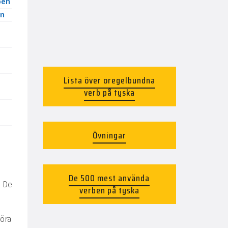
ben
n
Lista över oregelbundna
verb på tyska
Övningar
De 500 mest använda
 De
verben på tyska
göra