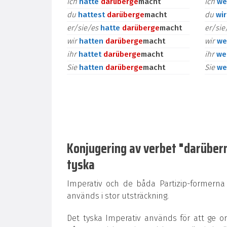
ich
hatte
darüber
ge
macht
ich
we
du
hattest
darüber
ge
macht
du
wi
er/sie/es
hatte
darüber
ge
macht
er/si
wir
hatten
darüber
ge
macht
wir
we
ihr
hattet
darüber
ge
macht
ihr
we
Sie
hatten
darüber
ge
macht
Sie
we
Konjugering av verbet "darüberma
tyska
Imperativ och de båda Partizip-formerna
används i stor utsträckning.
Det tyska Imperativ används för att ge o