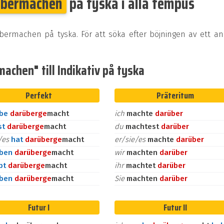
übermachen
på tyska i alla tempus
übermachen på tyska. För att söka efter böjningen av ett a
achen" till Indikativ på tyska
Perfekt
Präteritum
abe
darüber
ge
macht
ich
machte
darüber
st
darüber
ge
macht
du
machtest
darüber
e/es
hat
darüber
ge
macht
er/sie/es
machte
darüber
aben
darüber
ge
macht
wir
machten
darüber
bt
darüber
ge
macht
ihr
machtet
darüber
aben
darüber
ge
macht
Sie
machten
darüber
Futur I
Futur II