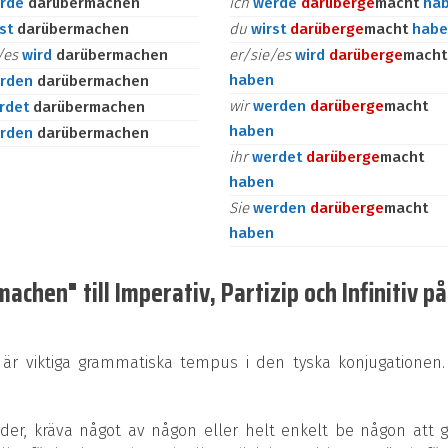
rde
darübermachen
ich
werde
darüber
ge
macht
ha
rst
darübermachen
du
wirst
darüber
ge
macht
habe
e/es
wird
darübermachen
er/sie/es
wird
darüber
ge
macht
haben
rden
darübermachen
wir
werden
darüber
ge
macht
rdet
darübermachen
haben
rden
darübermachen
ihr
werdet
darüber
ge
macht
haben
Sie
werden
darüber
ge
macht
haben
chen" till Imperativ, Partizip och Infinitiv på
 är viktiga grammatiska tempus i den tyska konjugationen.
rder, kräva något av någon eller helt enkelt be någon att 