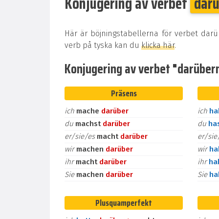
Konjugering av verbet
dar
Här är böjningstabellerna för verbet dar
verb på tyska kan du
klicka här
.
Konjugering av verbet "darüberm
Präsens
ich
mache
darüber
ich
h
du
machst
darüber
du
ha
er/sie/es
macht
darüber
er/si
wir
machen
darüber
wir
h
ihr
macht
darüber
ihr
ha
Sie
machen
darüber
Sie
h
Plusquamperfekt