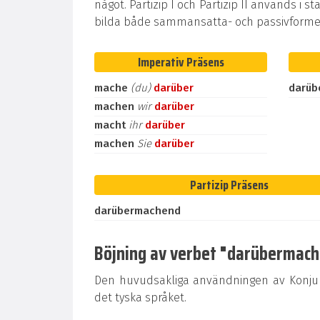
något. Partizip I och Partizip II används i st
bilda både sammansatta- och passivformer
Imperativ Präsens
mache
(du)
darüber
darüb
machen
wir
darüber
macht
ihr
darüber
machen
Sie
darüber
Partizip Präsens
darübermachend
Böjning av verbet "darübermachen
Den huvudsakliga användningen av Konjunk
det tyska språket.