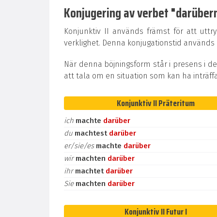
Konjugering av verbet "darüberma
Konjunktiv II används främst för att uttr
verklighet. Denna konjugationstid används oc
När denna böjningsform står i presens i de
att tala om en situation som kan ha inträff
Konjunktiv II Präteritum
ich
machte
darüber
du
machtest
darüber
er/sie/es
machte
darüber
wir
machten
darüber
ihr
machtet
darüber
Sie
machten
darüber
Konjunktiv II Futur I