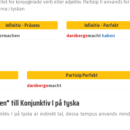
ället för konjugerade verb eller adjektiv. Partizip II används för
na i tyskan.
Infinitiv - Präsens
Infinitiv - Perfekt
ermachen
darüber
ge
macht
haben
Partizip Perfekt
darüber
ge
macht
" till Konjunktiv I på tyska
tiv I på tyska är indirekt tal, dessa tempus används mind