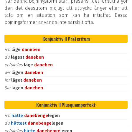
När denna böjningsform står i presens i det förflutna gör
den det dessutom möjligt att uttrycka ånger eller att
tala om en situation som kan ha inträffat. Dessa
böjningsformer används inte särskilt ofta.
Konjunktiv II Präteritum
ich
läge
daneben
du
lägest
daneben
er/sie/es
läge
daneben
wir
lägen
daneben
ihr
läget
daneben
Sie
lägen
daneben
Konjunktiv II Plusquamperfekt
ich
hätte
daneben
ge
legen
du
hättest
daneben
ge
legen
er/sie/es
hätte
daneben
ge
legen