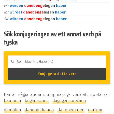
wir
würden
daneben
ge
legen
haben
ihr
würdet
daneben
ge
legen
haben
Sie
würden
daneben
ge
legen
haben
Sök konjugeringen av ett annat verb på
tyska
Här är några andra slumpmässiga verb att upptäcka :
baumeln
begrapschen
dagegensprechen
dämpfen
danebenhauen
danebenraten
danken