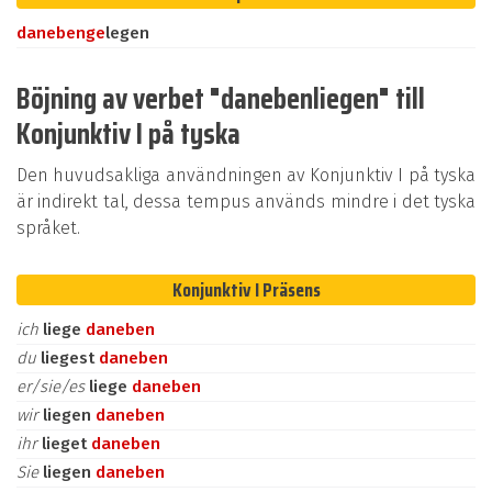
daneben
ge
legen
Böjning av verbet "danebenliegen" till
Konjunktiv I på tyska
Den huvudsakliga användningen av Konjunktiv I på tyska
är indirekt tal, dessa tempus används mindre i det tyska
språket.
Konjunktiv I Präsens
ich
liege
daneben
du
liegest
daneben
er/sie/es
liege
daneben
wir
liegen
daneben
ihr
lieget
daneben
Sie
liegen
daneben