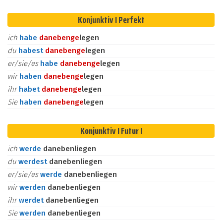
Konjunktiv I Perfekt
ich
habe
daneben
ge
legen
du
habest
daneben
ge
legen
er/sie/es
habe
daneben
ge
legen
wir
haben
daneben
ge
legen
ihr
habet
daneben
ge
legen
Sie
haben
daneben
ge
legen
Konjunktiv I Futur I
ich
werde
danebenliegen
du
werdest
danebenliegen
er/sie/es
werde
danebenliegen
wir
werden
danebenliegen
ihr
werdet
danebenliegen
Sie
werden
danebenliegen