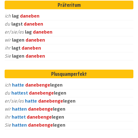
Präteritum
ich
lag
daneben
du
lagst
daneben
er/sie/es
lag
daneben
wir
lagen
daneben
ihr
lagt
daneben
Sie
lagen
daneben
Plusquamperfekt
ich
hatte
daneben
ge
legen
du
hattest
daneben
ge
legen
er/sie/es
hatte
daneben
ge
legen
wir
hatten
daneben
ge
legen
ihr
hattet
daneben
ge
legen
Sie
hatten
daneben
ge
legen