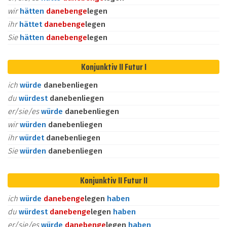
wir
hätten
daneben
ge
legen
ihr
hättet
daneben
ge
legen
Sie
hätten
daneben
ge
legen
Konjunktiv II Futur I
ich
würde
danebenliegen
du
würdest
danebenliegen
er/sie/es
würde
danebenliegen
wir
würden
danebenliegen
ihr
würdet
danebenliegen
Sie
würden
danebenliegen
Konjunktiv II Futur II
ich
würde
daneben
ge
legen
haben
du
würdest
daneben
ge
legen
haben
er/sie/es
würde
daneben
ge
legen
haben