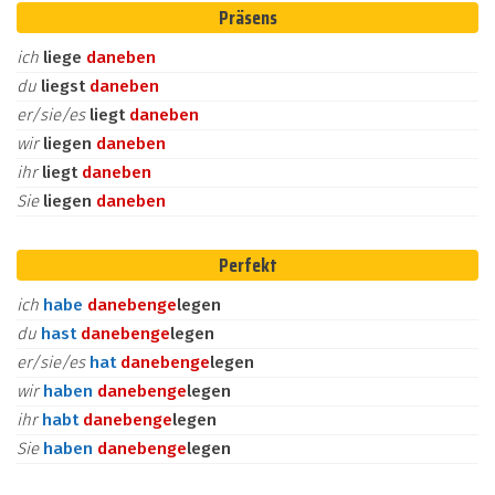
Präsens
ich
liege
daneben
du
liegst
daneben
er/sie/es
liegt
daneben
wir
liegen
daneben
ihr
liegt
daneben
Sie
liegen
daneben
Perfekt
ich
habe
daneben
ge
legen
du
hast
daneben
ge
legen
er/sie/es
hat
daneben
ge
legen
wir
haben
daneben
ge
legen
ihr
habt
daneben
ge
legen
Sie
haben
daneben
ge
legen