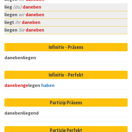
lieg
(du)
daneben
liegen
wir
daneben
liegt
ihr
daneben
liegen
Sie
daneben
Infinitiv - Präsens
danebenliegen
Infinitiv - Perfekt
daneben
ge
legen
haben
Partizip Präsens
danebenliegend
Partizip Perfekt