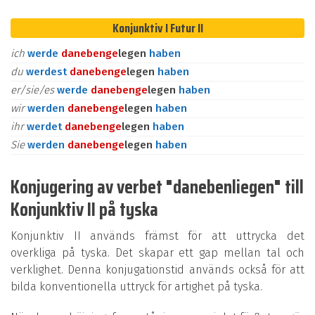
Konjunktiv I Futur II
ich
werde
daneben
ge
legen
haben
du
werdest
daneben
ge
legen
haben
er/sie/es
werde
daneben
ge
legen
haben
wir
werden
daneben
ge
legen
haben
ihr
werdet
daneben
ge
legen
haben
Sie
werden
daneben
ge
legen
haben
Konjugering av verbet "danebenliegen" till
Konjunktiv II på tyska
Konjunktiv II används främst för att uttrycka det
overkliga på tyska. Det skapar ett gap mellan tal och
verklighet. Denna konjugationstid används också för att
bilda konventionella uttryck för artighet på tyska.