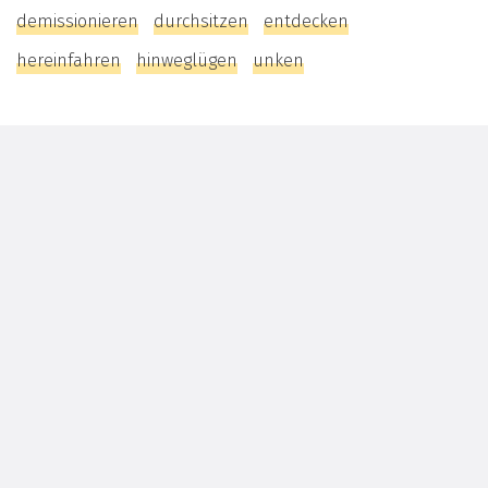
demissionieren
durchsitzen
entdecken
hereinfahren
hinweglügen
unken