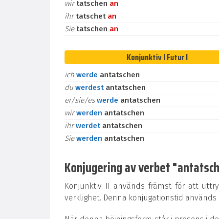
wir
tatschen
an
ihr
tatschet
an
Sie
tatschen
an
Konjunktiv I Futur I
ich
werde
antatschen
du
werdest
antatschen
er/sie/es
werde
antatschen
wir
werden
antatschen
ihr
werdet
antatschen
Sie
werden
antatschen
Konjugering av verbet "antatsche
Konjunktiv II används främst för att uttr
verklighet. Denna konjugationstid används oc