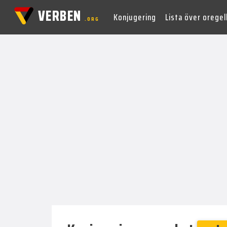
VERBEN
Konjugering
Lista över orege
.ORG