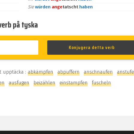
Sie
würden
an
ge
tatscht
haben
verb på tyska
t upptäcka :
abkämpfen
abpuffern
anschnaufen
anstuf
en
ausfugen
beizählen
einstampfen
fuscheln