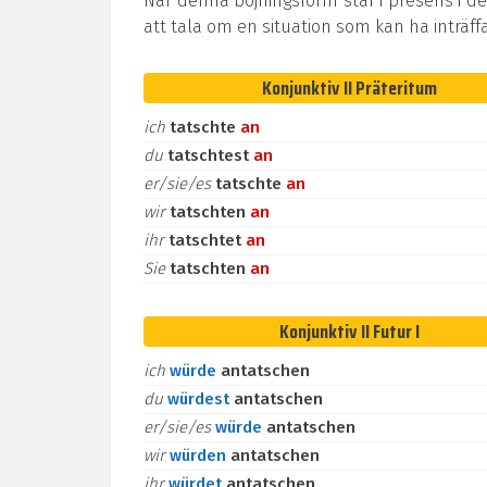
När denna böjningsform står i presens i de
att tala om en situation som kan ha inträff
Konjunktiv II Präteritum
ich
tatschte
an
du
tatschtest
an
er/sie/es
tatschte
an
wir
tatschten
an
ihr
tatschtet
an
Sie
tatschten
an
Konjunktiv II Futur I
ich
würde
antatschen
du
würdest
antatschen
er/sie/es
würde
antatschen
wir
würden
antatschen
ihr
würdet
antatschen