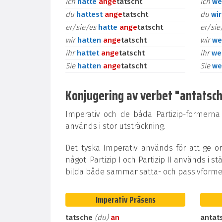
ich
hatte
an
ge
tatscht
ich
we
du
hattest
an
ge
tatscht
du
wi
er/sie/es
hatte
an
ge
tatscht
er/si
wir
hatten
an
ge
tatscht
wir
we
ihr
hattet
an
ge
tatscht
ihr
we
Sie
hatten
an
ge
tatscht
Sie
we
Konjugering av verbet "antatschen
Imperativ och de båda Partizip-formerna
används i stor utsträckning.
Det tyska Imperativ används för att ge o
något. Partizip I och Partizip II används i st
bilda både sammansatta- och passivformer
Imperativ Präsens
tatsche
(du)
an
antat