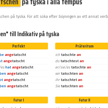
atschen
på tyska i alla tempus
schen på tyska. För att söka efter böjningen av ett annat ver
n" till Indikativ på tyska
Perfekt
Präteritum
abe
an
ge
tatscht
ich
tatschte
an
st
an
ge
tatscht
du
tatschtest
an
e/es
hat
an
ge
tatscht
er/sie/es
tatschte
an
aben
an
ge
tatscht
wir
tatschten
an
bt
an
ge
tatscht
ihr
tatschtet
an
aben
an
ge
tatscht
Sie
tatschten
an
Futur I
Futur II