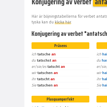
Konjugering av verbet
ant
Här är böjningstabellerna för verbet antat
tyska kan du
klicka här
.
Konjugering av verbet "antatsche
Präsens
ich
tatsche
an
ich
h
du
tatschst
an
du
ha
er/sie/es
tatscht
an
er/si
wir
tatschen
an
wir
h
ihr
tatscht
an
ihr
ha
Sie
tatschen
an
Sie
h
Plusquamperfekt