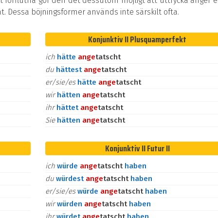
t förflutna gör den det dessutom möjligt att uttrycka ånger e
at. Dessa böjningsformer används inte särskilt ofta.
Konjunktiv II Plusquamperfekt
ich
hätte
an
ge
tatscht
du
hättest
an
ge
tatscht
er/sie/es
hätte
an
ge
tatscht
wir
hätten
an
ge
tatscht
ihr
hättet
an
ge
tatscht
Sie
hätten
an
ge
tatscht
Konjunktiv II Futur II
ich
würde
an
ge
tatscht
haben
du
würdest
an
ge
tatscht
haben
er/sie/es
würde
an
ge
tatscht
haben
wir
würden
an
ge
tatscht
haben
ihr
würdet
an
ge
tatscht
haben