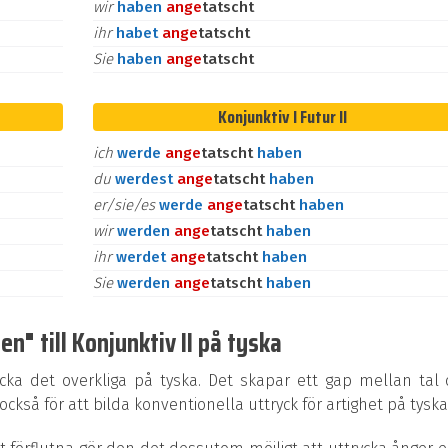
wir
haben
an
ge
tatscht
ihr
habet
an
ge
tatscht
Sie
haben
an
ge
tatscht
Konjunktiv I Futur II
ich
werde
an
ge
tatscht
haben
du
werdest
an
ge
tatscht
haben
er/sie/es
werde
an
ge
tatscht
haben
wir
werden
an
ge
tatscht
haben
ihr
werdet
an
ge
tatscht
haben
Sie
werden
an
ge
tatscht
haben
n" till Konjunktiv II på tyska
ycka det overkliga på tyska. Det skapar ett gap mellan tal
kså för att bilda konventionella uttryck för artighet på tyska