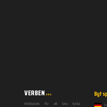
VERBEN
Byt s
.ORG
Webbplats för att lära tyska
D