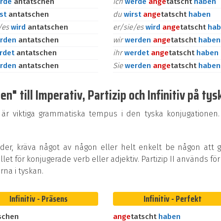
rde
antatschen
ich
werde
an
ge
tatscht
haben
rst
antatschen
du
wirst
an
ge
tatscht
haben
e/es
wird
antatschen
er/sie/es
wird
an
ge
tatscht
hab
rden
antatschen
wir
werden
an
ge
tatscht
haben
rdet
antatschen
ihr
werdet
an
ge
tatscht
haben
rden
antatschen
Sie
werden
an
ge
tatscht
haben
" till Imperativ, Partizip och Infinitiv på tys
 är viktiga grammatiska tempus i den tyska konjugationen.
rder, kräva något av någon eller helt enkelt be någon att 
ället för konjugerade verb eller adjektiv. Partizip II används för
na i tyskan.
Infinitiv - Präsens
Infinitiv - Perfekt
schen
an
ge
tatscht
haben