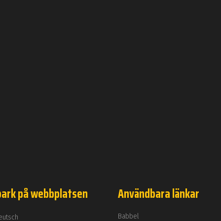
park på webbplatsen
Användbara länkar
Babbel
eutsch