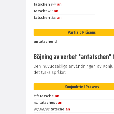
tatschen
wir
an
tatscht
ihr
an
tatschen
Sie
an
Partizip Präsens
antatschend
Böjning av verbet "antatschen" t
Den huvudsakliga användningen av Konjunk
det tyska språket.
Konjunktiv I Präsens
ich
tatsche
an
du
tatschest
an
er/sie/es
tatsche
an