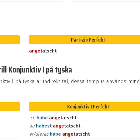
Partizip Perfekt
an
ge
tatscht
ill Konjunktiv I på tyska
tiv I på tyska är indirekt tal, dessa tempus används mind
Konjunktiv I Perfekt
ich
habe
an
ge
tatscht
du
habest
an
ge
tatscht
er/sie/es
habe
an
ge
tatscht