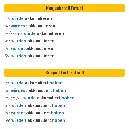
Konjunktiv II Futur I
ich
würde
akkumulieren
du
würdest
akkumulieren
er/sie/es
würde
akkumulieren
wir
würden
akkumulieren
ihr
würdet
akkumulieren
Sie
würden
akkumulieren
Konjunktiv II Futur II
ich
würde
akkumuliert
haben
du
würdest
akkumuliert
haben
er/sie/es
würde
akkumuliert
haben
wir
würden
akkumuliert
haben
ihr
würdet
akkumuliert
haben
Sie
würden
akkumuliert
haben