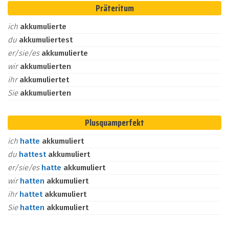
Präteritum
ich
akkumulierte
du
akkumuliertest
er/sie/es
akkumulierte
wir
akkumulierten
ihr
akkumuliertet
Sie
akkumulierten
Plusquamperfekt
ich
hatte
akkumuliert
du
hattest
akkumuliert
er/sie/es
hatte
akkumuliert
wir
hatten
akkumuliert
ihr
hattet
akkumuliert
Sie
hatten
akkumuliert