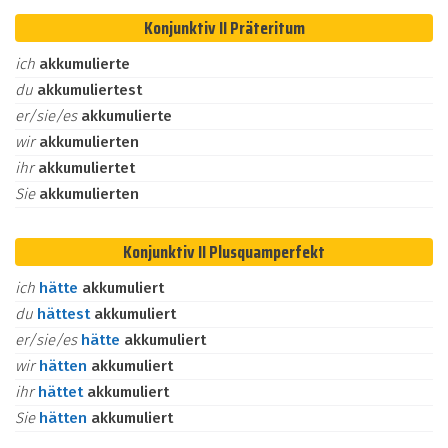
Konjunktiv II Präteritum
ich
akkumulierte
du
akkumuliertest
er/sie/es
akkumulierte
wir
akkumulierten
ihr
akkumuliertet
Sie
akkumulierten
Konjunktiv II Plusquamperfekt
ich
hätte
akkumuliert
du
hättest
akkumuliert
er/sie/es
hätte
akkumuliert
wir
hätten
akkumuliert
ihr
hättet
akkumuliert
Sie
hätten
akkumuliert