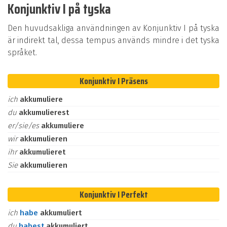
Konjunktiv I på tyska
Den huvudsakliga användningen av Konjunktiv I på tyska
är indirekt tal, dessa tempus används mindre i det tyska
språket.
Konjunktiv I Präsens
ich
akkumuliere
du
akkumulierest
er/sie/es
akkumuliere
wir
akkumulieren
ihr
akkumulieret
Sie
akkumulieren
Konjunktiv I Perfekt
ich
habe
akkumuliert
du
habest
akkumuliert