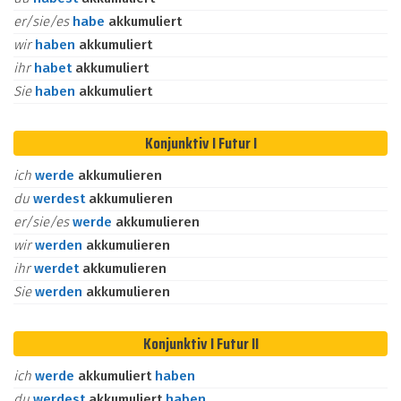
er/sie/es
habe
akkumuliert
wir
haben
akkumuliert
ihr
habet
akkumuliert
Sie
haben
akkumuliert
Konjunktiv I Futur I
ich
werde
akkumulieren
du
werdest
akkumulieren
er/sie/es
werde
akkumulieren
wir
werden
akkumulieren
ihr
werdet
akkumulieren
Sie
werden
akkumulieren
Konjunktiv I Futur II
ich
werde
akkumuliert
haben
du
werdest
akkumuliert
haben