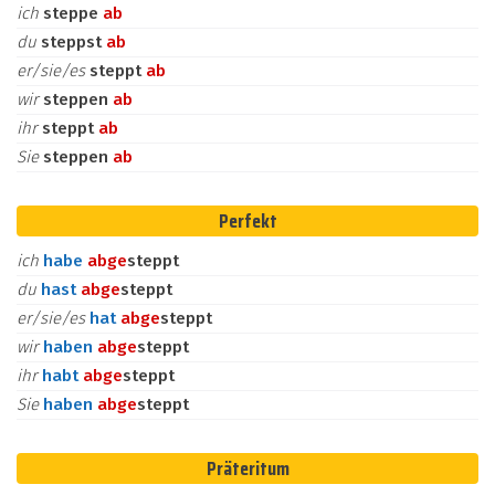
ich
steppe
ab
du
steppst
ab
er/sie/es
steppt
ab
wir
steppen
ab
ihr
steppt
ab
Sie
steppen
ab
Perfekt
ich
habe
ab
ge
steppt
du
hast
ab
ge
steppt
er/sie/es
hat
ab
ge
steppt
wir
haben
ab
ge
steppt
ihr
habt
ab
ge
steppt
Sie
haben
ab
ge
steppt
Präteritum