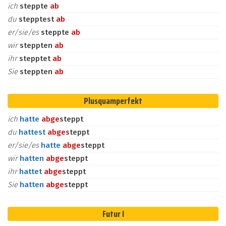
ich
steppte
ab
du
stepptest
ab
er/sie/es
steppte
ab
wir
steppten
ab
ihr
stepptet
ab
Sie
steppten
ab
Plusquamperfekt
ich
hatte
ab
ge
steppt
du
hattest
ab
ge
steppt
er/sie/es
hatte
ab
ge
steppt
wir
hatten
ab
ge
steppt
ihr
hattet
ab
ge
steppt
Sie
hatten
ab
ge
steppt
Futur I