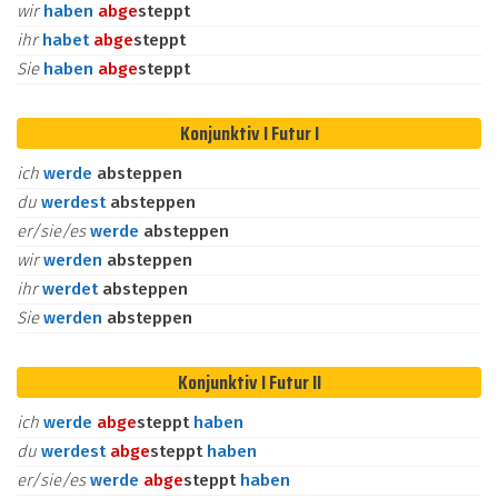
wir
haben
ab
ge
steppt
ihr
habet
ab
ge
steppt
Sie
haben
ab
ge
steppt
Konjunktiv I Futur I
ich
werde
absteppen
du
werdest
absteppen
er/sie/es
werde
absteppen
wir
werden
absteppen
ihr
werdet
absteppen
Sie
werden
absteppen
Konjunktiv I Futur II
ich
werde
ab
ge
steppt
haben
du
werdest
ab
ge
steppt
haben
er/sie/es
werde
ab
ge
steppt
haben