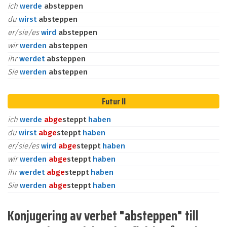
ich
werde
absteppen
du
wirst
absteppen
er/sie/es
wird
absteppen
wir
werden
absteppen
ihr
werdet
absteppen
Sie
werden
absteppen
Futur II
ich
werde
ab
ge
steppt
haben
du
wirst
ab
ge
steppt
haben
er/sie/es
wird
ab
ge
steppt
haben
wir
werden
ab
ge
steppt
haben
ihr
werdet
ab
ge
steppt
haben
Sie
werden
ab
ge
steppt
haben
Konjugering av verbet "absteppen" till