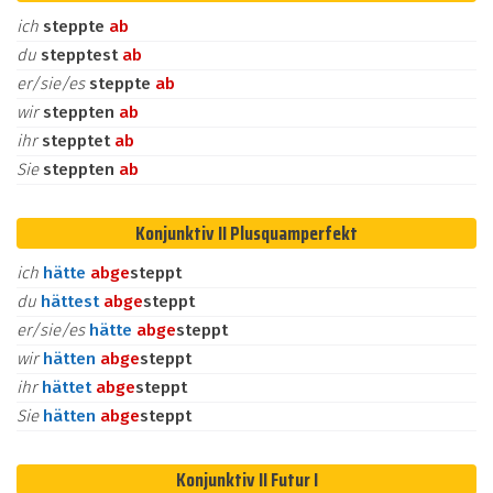
ich
steppte
ab
du
stepptest
ab
er/sie/es
steppte
ab
wir
steppten
ab
ihr
stepptet
ab
Sie
steppten
ab
Konjunktiv II Plusquamperfekt
ich
hätte
ab
ge
steppt
du
hättest
ab
ge
steppt
er/sie/es
hätte
ab
ge
steppt
wir
hätten
ab
ge
steppt
ihr
hättet
ab
ge
steppt
Sie
hätten
ab
ge
steppt
Konjunktiv II Futur I