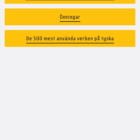
Övningar
De 500 mest använda verben på tyska