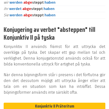
wir
werden
ab
ge
steppt
haben
ihr
werdet
ab
ge
steppt
haben
Sie
werden
ab
ge
steppt
haben
Konjugering av verbet "absteppen" till
Konjunktiv II på tyska
Konjunktiv II används främst för att uttrycka det
overkliga på tyska. Det skapar ett gap mellan tal och
verklighet. Denna konjugationstid används också för att
bilda konventionella uttryck för artighet på tyska.
När denna böjningsform står i presens i det förflutna gör
den det dessutom möjligt att uttrycka ånger eller att
tala om en situation som kan ha inträffat. Dessa
böjningsformer används inte särskilt ofta.
Konjunktiv II Präteritum