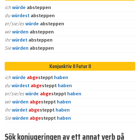
ich
würde
absteppen
du
würdest
absteppen
er/sie/es
würde
absteppen
wir
würden
absteppen
ihr
würdet
absteppen
Sie
würden
absteppen
Konjunktiv II Futur II
ich
würde
ab
ge
steppt
haben
du
würdest
ab
ge
steppt
haben
er/sie/es
würde
ab
ge
steppt
haben
wir
würden
ab
ge
steppt
haben
ihr
würdet
ab
ge
steppt
haben
Sie
würden
ab
ge
steppt
haben
Sök konjugeringen av ett annat verb på