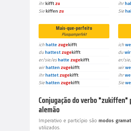
ihr
kifft
zu
ihr
ha
Sie
kiffen
zu
Sie
h
Mais-que-perfeito
Plusquamperfekt
ich
hatte
zu
ge
kifft
ich
we
du
hattest
zu
ge
kifft
du
wi
er/sie/es
hatte
zu
ge
kifft
er/si
wir
hatten
zu
ge
kifft
wir
we
ihr
hattet
zu
ge
kifft
ihr
we
Sie
hatten
zu
ge
kifft
Sie
we
Conjugação do verbo "zukiffen" p
alemão
Imperativo e particípio são
modos gramati
utilizados.