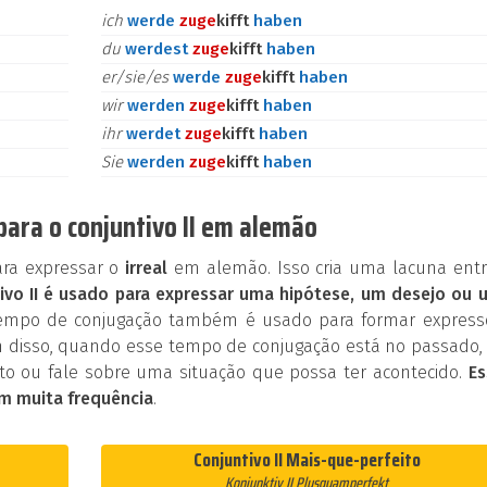
ich
werde
zu
ge
kifft
haben
du
werdest
zu
ge
kifft
haben
er/sie/es
werde
zu
ge
kifft
haben
wir
werden
zu
ge
kifft
haben
ihr
werdet
zu
ge
kifft
haben
Sie
werden
zu
ge
kifft
haben
para o conjuntivo II em alemão
ara expressar o
irreal
em alemão. Isso cria uma lacuna entr
ivo II é usado para expressar uma hipótese, um desejo ou 
tempo de conjugação também é usado para formar express
 disso, quando esse tempo de conjugação está no passado, 
o ou fale sobre uma situação que possa ter acontecido.
Es
m muita frequência
.
Conjuntivo II Mais-que-perfeito
Konjunktiv II Plusquamperfekt