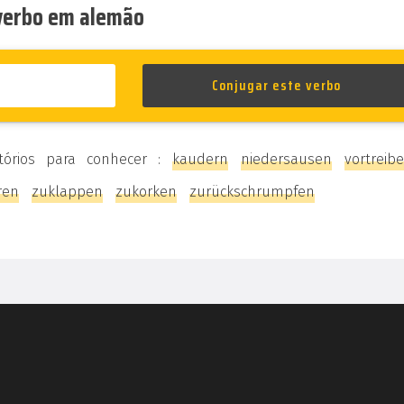
 verbo em alemão
tórios para conhecer :
kaudern
niedersausen
vortreib
ren
zuklappen
zukorken
zurückschrumpfen