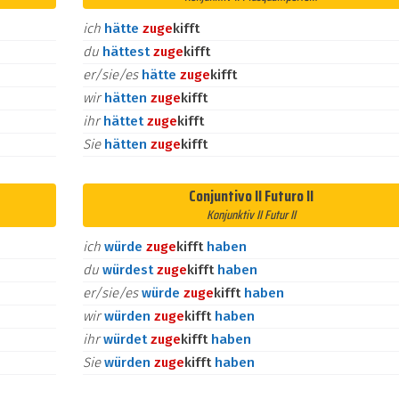
ich
hätte
zu
ge
kifft
du
hättest
zu
ge
kifft
er/sie/es
hätte
zu
ge
kifft
wir
hätten
zu
ge
kifft
ihr
hättet
zu
ge
kifft
Sie
hätten
zu
ge
kifft
Conjuntivo II Futuro II
Konjunktiv II Futur II
ich
würde
zu
ge
kifft
haben
du
würdest
zu
ge
kifft
haben
er/sie/es
würde
zu
ge
kifft
haben
wir
würden
zu
ge
kifft
haben
ihr
würdet
zu
ge
kifft
haben
Sie
würden
zu
ge
kifft
haben