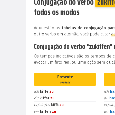
Conjugação do verbo
zukif
todos os modos
Aqui estão as
tabelas de conjugação para
outro verbo em alemão, você pode clicar
a
Conjugação do verbo "zukiffen"
Os tempos indicativos são os tempos de 
evocar um fato real ou uma ação sem qualq
Presente
Präsens
ich
kiffe
zu
ich
h
du
kiffst
zu
du
ha
er/sie/es
kifft
zu
er/si
wir
kiffen
zu
wir
h