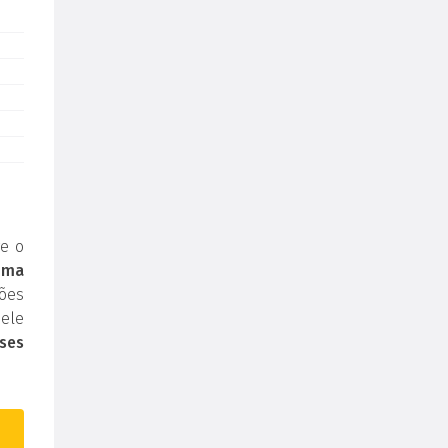
e o
uma
ões
ele
ses