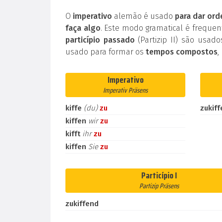
O
imperativo
alemão é usado
para dar ord
faça algo
. Este modo gramatical é frequ
particípio passado
(Partizip II) são usad
usado para formar os
tempos compostos
,
Imperativo
Imperativ Präsens
kiffe
(du)
zu
zukiff
kiffen
wir
zu
kifft
ihr
zu
kiffen
Sie
zu
Particípio I
Partizip Präsens
zukiffend