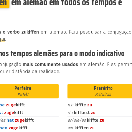
fen
em alemão em todos os tempos e
 o verbo zukiffen
em alemão. Para pesquisar a conjugação
qui
.
 nos tempos alemães para o modo indicativo
conjugação
mais comumente usados
em alemão. Eles permi
uer distância da realidade.
Perfeito
Pretérito
Perfekt
Präteritum
abe
zu
ge
kifft
ich
kiffte
zu
st
zu
ge
kifft
du
kifftest
zu
e/es
hat
zu
ge
kifft
er/sie/es
kiffte
zu
aben
zu
ge
kifft
wir
kifften
zu