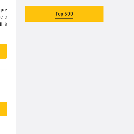
 que
Top 500
 e o
II
é