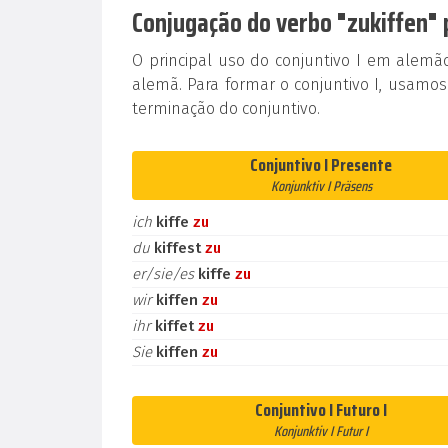
Conjugação do verbo "zukiffen" p
O principal uso do conjuntivo I em alem
alemã. Para formar o conjuntivo I, usamos
terminação do conjuntivo.
Conjuntivo I Presente
Konjunktiv I Präsens
ich
kiffe
zu
du
kiffest
zu
er/sie/es
kiffe
zu
wir
kiffen
zu
ihr
kiffet
zu
Sie
kiffen
zu
Conjuntivo I Futuro I
Konjunktiv I Futur I