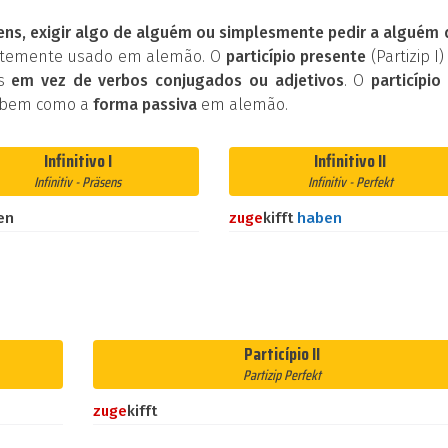
ens, exigir algo de alguém ou simplesmente pedir a alguém
entemente usado em alemão. O
particípio presente
(Partizip I)
os
em vez de verbos conjugados ou adjetivos
. O
particípio 
 bem como a
forma passiva
em alemão.
Infinitivo I
Infinitivo II
Infinitiv - Präsens
Infinitiv - Perfekt
en
zu
ge
kifft
haben
Particípio II
Partizip Perfekt
zu
ge
kifft