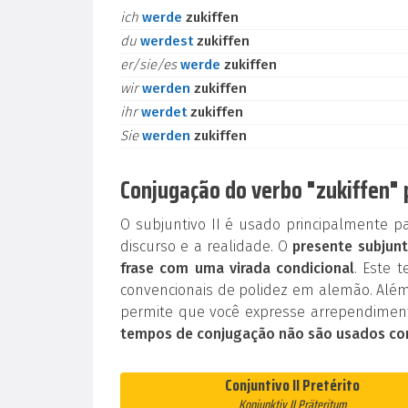
ich
werde
zukiffen
du
werdest
zukiffen
er/sie/es
werde
zukiffen
wir
werden
zukiffen
ihr
werdet
zukiffen
Sie
werden
zukiffen
Conjugação do verbo "zukiffen" 
O subjuntivo II é usado principalmente p
discurso e a realidade. O
presente subjunt
frase com uma virada condicional
. Este 
convencionais de polidez em alemão. Além
permite que você expresse arrependiment
tempos de conjugação não são usados co
Conjuntivo II Pretérito
Konjunktiv II Präteritum