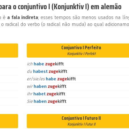
ara o conjuntivo I (Konjunktiv I) em alemão
ão é
a fala indireta
; esses tempos são menos usados na lín
 o radical do verbo (o radical não muda) ao qual adicionam
Conjuntivo I Perfeito
Konjunktiv I Perfekt
ich
habe
zu
ge
kifft
du
habest
zu
ge
kifft
er/sie/es
habe
zu
ge
kifft
wir
haben
zu
ge
kifft
ihr
habet
zu
ge
kifft
Sie
haben
zu
ge
kifft
Conjuntivo I Futuro II
Konjunktiv I Futur II