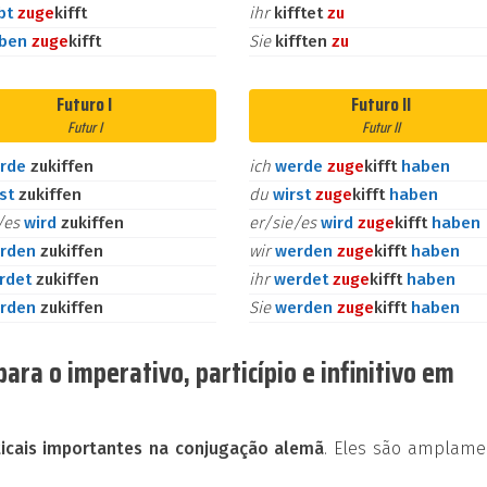
bt
zu
ge
kifft
ihr
kifftet
zu
aben
zu
ge
kifft
Sie
kifften
zu
Futuro I
Futuro II
Futur I
Futur II
rde
zukiffen
ich
werde
zu
ge
kifft
haben
rst
zukiffen
du
wirst
zu
ge
kifft
haben
e/es
wird
zukiffen
er/sie/es
wird
zu
ge
kifft
haben
rden
zukiffen
wir
werden
zu
ge
kifft
haben
rdet
zukiffen
ihr
werdet
zu
ge
kifft
haben
rden
zukiffen
Sie
werden
zu
ge
kifft
haben
ara o imperativo, particípio e infinitivo em
cais importantes na conjugação alemã
. Eles são amplame