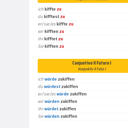
ich
kiffte
zu
du
kifftest
zu
er/sie/es
kiffte
zu
wir
kifften
zu
ihr
kifftet
zu
Sie
kifften
zu
Conjuntivo II Futuro I
Konjunktiv II Futur I
ich
würde
zukiffen
du
würdest
zukiffen
er/sie/es
würde
zukiffen
wir
würden
zukiffen
ihr
würdet
zukiffen
Sie
würden
zukiffen