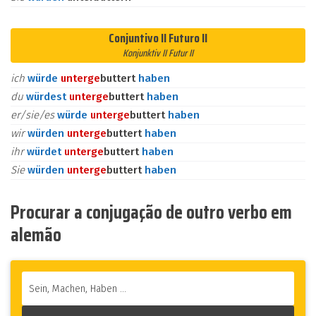
Conjuntivo II Futuro II
Konjunktiv II Futur II
ich
würde
unter
ge
buttert
haben
du
würdest
unter
ge
buttert
haben
er/sie/es
würde
unter
ge
buttert
haben
wir
würden
unter
ge
buttert
haben
ihr
würdet
unter
ge
buttert
haben
Sie
würden
unter
ge
buttert
haben
Procurar a conjugação de outro verbo em
alemão