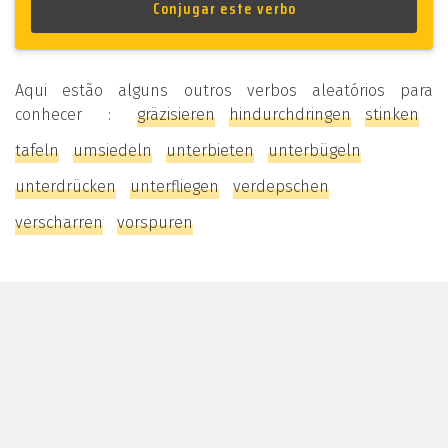
Aqui estão alguns outros verbos aleatórios para
conhecer :
gräzisieren
hindurchdringen
stinken
tafeln
umsiedeln
unterbieten
unterbügeln
unterdrücken
unterfliegen
verdepschen
verscharren
vorspuren