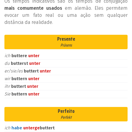
Os tempos indicativos são os tempos de conjugação
mais comumente usados
em alemão. Eles permitem
evocar um fato real ou uma ação sem qualquer
distância da realidade.
Presente
Präsens
ich
buttere
unter
du
butterst
unter
er/sie/es
buttert
unter
wir
buttern
unter
ihr
buttert
unter
Sie
buttern
unter
Perfeito
Perfekt
ich
habe
unter
ge
buttert