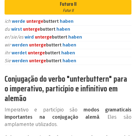
Futuro II
Futur II
ich
werde
unter
ge
buttert
haben
du
wirst
unter
ge
buttert
haben
er/sie/es
wird
unter
ge
buttert
haben
wir
werden
unter
ge
buttert
haben
ihr
werdet
unter
ge
buttert
haben
Sie
werden
unter
ge
buttert
haben
Conjugação do verbo "unterbuttern" para
o imperativo, particípio e infinitivo em
alemão
Imperativo e particípio são
modos gramaticais
importantes na conjugação alemã
. Eles são
amplamente utilizados.