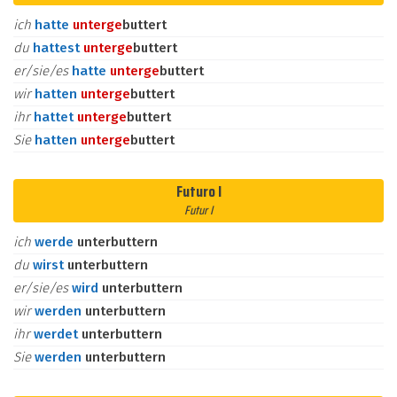
ich
hatte
unter
ge
buttert
du
hattest
unter
ge
buttert
er/sie/es
hatte
unter
ge
buttert
wir
hatten
unter
ge
buttert
ihr
hattet
unter
ge
buttert
Sie
hatten
unter
ge
buttert
Futuro I
Futur I
ich
werde
unterbuttern
du
wirst
unterbuttern
er/sie/es
wird
unterbuttern
wir
werden
unterbuttern
ihr
werdet
unterbuttern
Sie
werden
unterbuttern