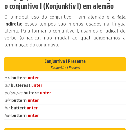
o conjuntivo I (Konjunktiv I) em alemão
O principal uso do conjuntivo I em alemão é
a fala
indireta
; esses tempos são menos usados na língua
alemã. Para formar o conjuntivo I, usamos o radical do
verbo (o radical não muda) ao qual adicionamos a
terminação do conjuntivo.
Conjuntivo I Presente
Konjunktiv I Präsens
ich
buttere
unter
du
butterest
unter
er/sie/es
buttere
unter
wir
buttern
unter
ihr
buttert
unter
Sie
buttern
unter