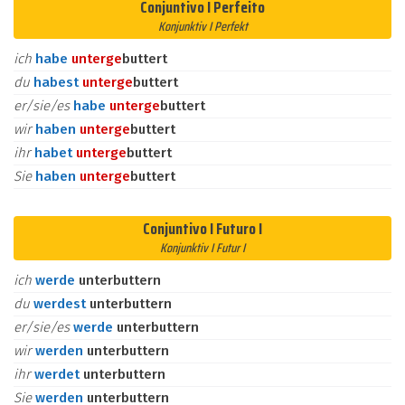
Conjuntivo I Perfeito
Konjunktiv I Perfekt
ich
habe
unter
ge
buttert
du
habest
unter
ge
buttert
er/sie/es
habe
unter
ge
buttert
wir
haben
unter
ge
buttert
ihr
habet
unter
ge
buttert
Sie
haben
unter
ge
buttert
Conjuntivo I Futuro I
Konjunktiv I Futur I
ich
werde
unterbuttern
du
werdest
unterbuttern
er/sie/es
werde
unterbuttern
wir
werden
unterbuttern
ihr
werdet
unterbuttern
Sie
werden
unterbuttern