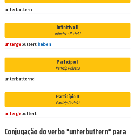
unterbuttern
Infinitivo II
Infinitiv - Perfekt
unter
ge
buttert
haben
Particípio I
Partizip Präsens
unterbutternd
Particípio II
Partizip Perfekt
unter
ge
buttert
Conjugação do verbo "unterbuttern" para