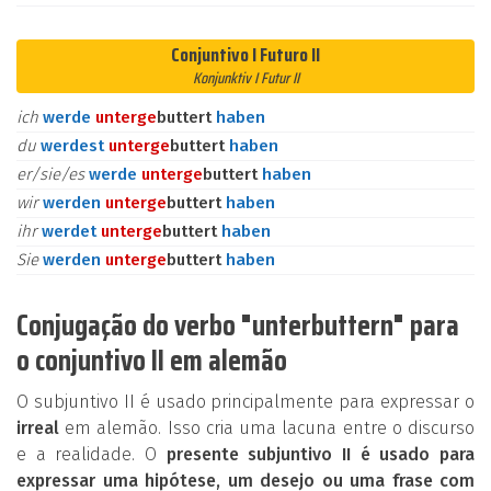
Conjuntivo I Futuro II
Konjunktiv I Futur II
ich
werde
unter
ge
buttert
haben
du
werdest
unter
ge
buttert
haben
er/sie/es
werde
unter
ge
buttert
haben
wir
werden
unter
ge
buttert
haben
ihr
werdet
unter
ge
buttert
haben
Sie
werden
unter
ge
buttert
haben
Conjugação do verbo "unterbuttern" para
o conjuntivo II em alemão
O subjuntivo II é usado principalmente para expressar o
irreal
em alemão. Isso cria uma lacuna entre o discurso
e a realidade. O
presente subjuntivo II é usado para
expressar uma hipótese, um desejo ou uma frase com