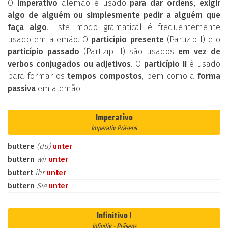
O
imperativo
alemão é usado
para dar ordens, exigir
algo de alguém ou simplesmente pedir a alguém que
faça algo
. Este modo gramatical é frequentemente
usado em alemão. O
particípio presente
(Partizip I) e o
particípio passado
(Partizip II) são usados
em vez de
verbos conjugados ou adjetivos
. O
particípio II
é usado
para formar os
tempos compostos
, bem como a
forma
passiva
em alemão.
Imperativo
Imperativ Präsens
buttere
(du)
unter
buttern
wir
unter
buttert
ihr
unter
buttern
Sie
unter
Infinitivo I
Infinitiv - Präsens