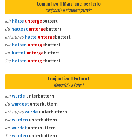
Conjuntivo II Mais-que-perfeito
Konjunktiv II Plusquamperfekt
ich
hätte
unter
ge
buttert
du
hättest
unter
ge
buttert
er/sie/es
hätte
unter
ge
buttert
wir
hätten
unter
ge
buttert
ihr
hättet
unter
ge
buttert
Sie
hätten
unter
ge
buttert
Conjuntivo II Futuro I
Konjunktiv II Futur I
ich
würde
unterbuttern
du
würdest
unterbuttern
er/sie/es
würde
unterbuttern
wir
würden
unterbuttern
ihr
würdet
unterbuttern
Sie
würden
unterbuttern