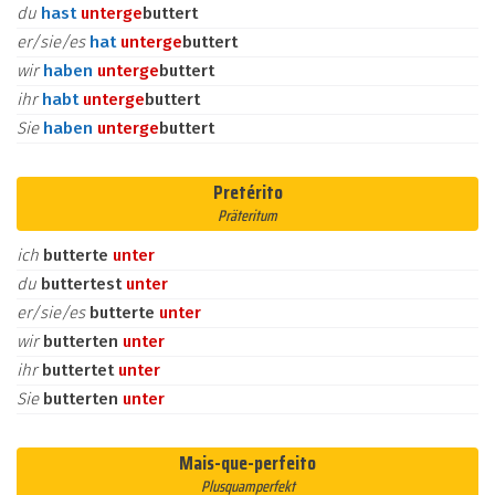
du
hast
unter
ge
buttert
er/sie/es
hat
unter
ge
buttert
wir
haben
unter
ge
buttert
ihr
habt
unter
ge
buttert
Sie
haben
unter
ge
buttert
Pretérito
Präteritum
ich
butterte
unter
du
buttertest
unter
er/sie/es
butterte
unter
wir
butterten
unter
ihr
buttertet
unter
Sie
butterten
unter
Mais-que-perfeito
Plusquamperfekt