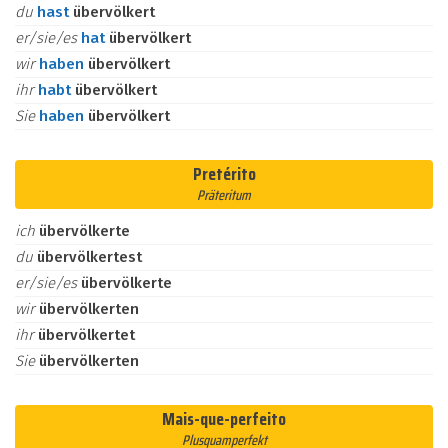
du
hast
übervölkert
er/sie/es
hat
übervölkert
wir
haben
übervölkert
ihr
habt
übervölkert
Sie
haben
übervölkert
Pretérito
Präteritum
ich
übervölkerte
du
übervölkertest
er/sie/es
übervölkerte
wir
übervölkerten
ihr
übervölkertet
Sie
übervölkerten
Mais-que-perfeito
Plusquamperfekt