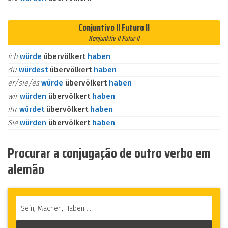
Conjuntivo II Futuro II
Konjunktiv II Futur II
ich
würde
übervölkert
haben
du
würdest
übervölkert
haben
er/sie/es
würde
übervölkert
haben
wir
würden
übervölkert
haben
ihr
würdet
übervölkert
haben
Sie
würden
übervölkert
haben
Procurar a conjugação de outro verbo em
alemão