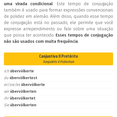
uma virada condicional
. Este tempo de conjugação
também é usado para formar expressões convencionais
de polidez em alemão. Além disso, quando esse tempo
de conjugação está no passado, ele permite que você
expresse arrependimento ou fale sobre uma situação
que possa ter acontecido.
Esses tempos de conjugação
não são usados com muita frequência
.
Conjuntivo II Pretérito
Konjunktiv II Präteritum
ich
übervölkerte
du
übervölkertest
er/sie/es
übervölkerte
wir
übervölkerten
ihr
übervölkertet
Sie
übervölkerten