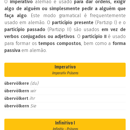
O
imperativo
alemão é usado
para dar ordens, exigir
algo de alguém ou simplesmente pedir a alguém que
faça algo
. Este modo gramatical é frequentemente
usado em alemão. O
particípio presente
(Partizip I) e o
particípio passado
(Partizip II) são usados
em vez de
verbos conjugados ou adjetivos
. O
particípio II
é usado
para formar os
tempos compostos
, bem como a
forma
passiva
em alemão.
Imperativo
Imperativ Präsens
übervölkere
(du)
übervölkern
wir
übervölkert
ihr
übervölkern
Sie
Infinitivo I
Infinitiv - Präsens