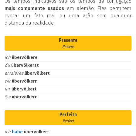
Os tempos indicativos são os tempos de conjugação
mais comumente usados
em alemão. Eles permitem
evocar um fato real ou uma ação sem qualquer
distância da realidade.
Presente
Präsens
ich
übervölkere
du
übervölkerst
er/sie/es
übervölkert
wir
übervölkern
ihr
übervölkert
Sie
übervölkern
Perfeito
Perfekt
ich
habe
übervölkert