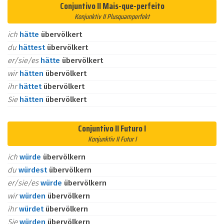
Conjuntivo II Mais-que-perfeito
Konjunktiv II Plusquamperfekt
ich
hätte
übervölkert
du
hättest
übervölkert
er/sie/es
hätte
übervölkert
wir
hätten
übervölkert
ihr
hättet
übervölkert
Sie
hätten
übervölkert
Conjuntivo II Futuro I
Konjunktiv II Futur I
ich
würde
übervölkern
du
würdest
übervölkern
er/sie/es
würde
übervölkern
wir
würden
übervölkern
ihr
würdet
übervölkern
Sie
würden
übervölkern