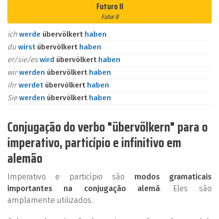
Futuro II
Futur II
ich
werde
übervölkert
haben
du
wirst
übervölkert
haben
er/sie/es
wird
übervölkert
haben
wir
werden
übervölkert
haben
ihr
werdet
übervölkert
haben
Sie
werden
übervölkert
haben
Conjugação do verbo "übervölkern" para o
imperativo, particípio e infinitivo em
alemão
Imperativo e particípio são
modos gramaticais
importantes na conjugação alemã
. Eles são
amplamente utilizados.