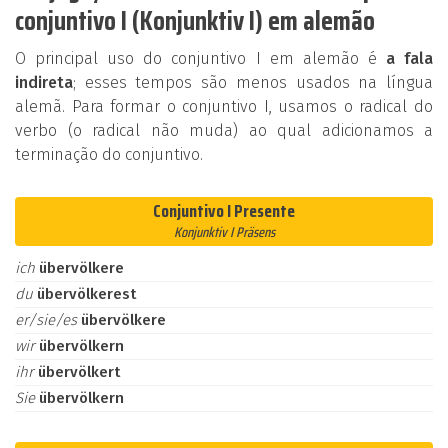
conjuntivo I (Konjunktiv I) em alemão
O principal uso do conjuntivo I em alemão é
a fala
indireta
; esses tempos são menos usados na língua
alemã. Para formar o conjuntivo I, usamos o radical do
verbo (o radical não muda) ao qual adicionamos a
terminação do conjuntivo.
Conjuntivo I Presente
Konjunktiv I Präsens
ich
übervölkere
du
übervölkerest
er/sie/es
übervölkere
wir
übervölkern
ihr
übervölkert
Sie
übervölkern