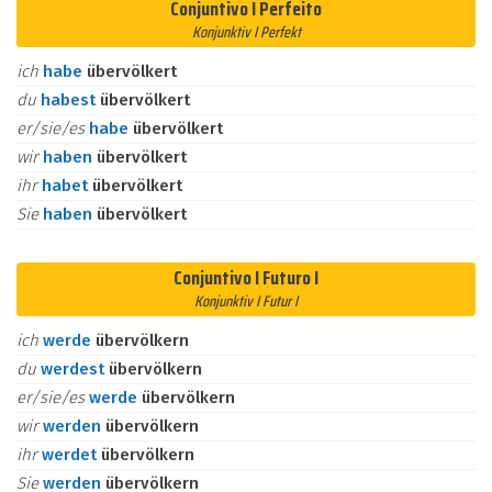
Conjuntivo I Perfeito
Konjunktiv I Perfekt
ich
habe
übervölkert
du
habest
übervölkert
er/sie/es
habe
übervölkert
wir
haben
übervölkert
ihr
habet
übervölkert
Sie
haben
übervölkert
Conjuntivo I Futuro I
Konjunktiv I Futur I
ich
werde
übervölkern
du
werdest
übervölkern
er/sie/es
werde
übervölkern
wir
werden
übervölkern
ihr
werdet
übervölkern
Sie
werden
übervölkern