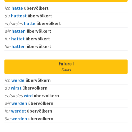
ich
hatte
übervölkert
du
hattest
übervölkert
er/sie/es
hatte
übervölkert
wir
hatten
übervölkert
ihr
hattet
übervölkert
Sie
hatten
übervölkert
Futuro I
Futur I
ich
werde
übervölkern
du
wirst
übervölkern
er/sie/es
wird
übervölkern
wir
werden
übervölkern
ihr
werdet
übervölkern
Sie
werden
übervölkern