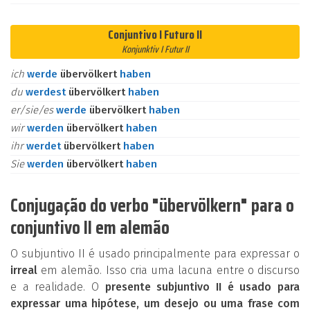
Conjuntivo I Futuro II
Konjunktiv I Futur II
ich
werde
übervölkert
haben
du
werdest
übervölkert
haben
er/sie/es
werde
übervölkert
haben
wir
werden
übervölkert
haben
ihr
werdet
übervölkert
haben
Sie
werden
übervölkert
haben
Conjugação do verbo "übervölkern" para o
conjuntivo II em alemão
O subjuntivo II é usado principalmente para expressar o
irreal
em alemão. Isso cria uma lacuna entre o discurso
e a realidade. O
presente subjuntivo II é usado para
expressar uma hipótese, um desejo ou uma frase com