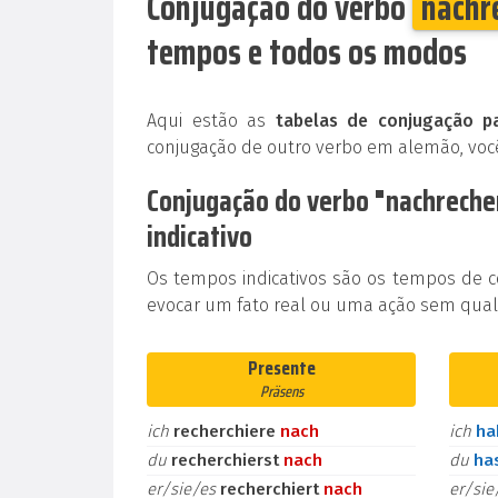
Conjugação do verbo
nachr
tempos e todos os modos
Aqui estão as
tabelas de conjugação pa
conjugação de outro verbo em alemão, voc
Conjugação do verbo "nachrech
indicativo
Os tempos indicativos são os tempos de 
evocar um fato real ou uma ação sem qualq
Presente
Präsens
ich
recherchiere
nach
ich
h
du
recherchierst
nach
du
ha
er/sie/es
recherchiert
nach
er/si