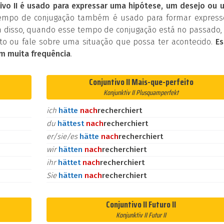
ivo II é usado para expressar uma hipótese, um desejo ou 
tempo de conjugação também é usado para formar express
 disso, quando esse tempo de conjugação está no passado, 
o ou fale sobre uma situação que possa ter acontecido.
Es
m muita frequência
.
Conjuntivo II Mais-que-perfeito
Konjunktiv II Plusquamperfekt
ich
hätte
nach
recherchiert
du
hättest
nach
recherchiert
er/sie/es
hätte
nach
recherchiert
wir
hätten
nach
recherchiert
ihr
hättet
nach
recherchiert
Sie
hätten
nach
recherchiert
Conjuntivo II Futuro II
Konjunktiv II Futur II