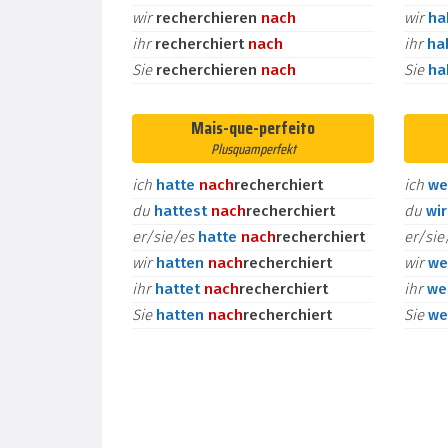
wir
recherchieren
nach
wir
h
ihr
recherchiert
nach
ihr
ha
Sie
recherchieren
nach
Sie
h
Mais-que-perfeito
Plusquamperfekt
ich
hatte
nach
recherchiert
ich
we
du
hattest
nach
recherchiert
du
wi
er/sie/es
hatte
nach
recherchiert
er/si
wir
hatten
nach
recherchiert
wir
we
ihr
hattet
nach
recherchiert
ihr
we
Sie
hatten
nach
recherchiert
Sie
we