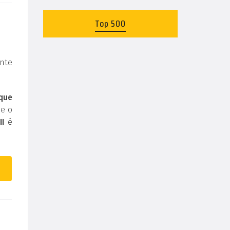
Top 500
nte
 que
 e o
II
é