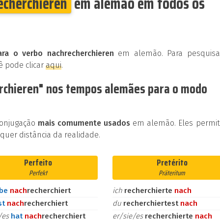
echerchieren
em alemão em todos os
ra o verbo nachrecherchieren
em alemão. Para pesquisa
ê pode clicar
aqui
.
erchieren" nos tempos alemães para o modo
conjugação
mais comumente usados
em alemão. Eles permi
uer distância da realidade.
Perfeito
Pretérito
Perfekt
Präteritum
abe
nach
recherchiert
ich
recherchierte
nach
st
nach
recherchiert
du
recherchiertest
nach
e/es
hat
nach
recherchiert
er/sie/es
recherchierte
nach