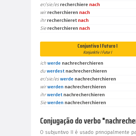
er/sie/es
recherchiere
nach
wir
recherchieren
nach
ihr
recherchieret
nach
Sie
recherchieren
nach
Conjuntivo I Futuro I
Konjunktiv I Futur I
ich
werde
nachrecherchieren
du
werdest
nachrecherchieren
er/sie/es
werde
nachrecherchieren
wir
werden
nachrecherchieren
ihr
werdet
nachrecherchieren
Sie
werden
nachrecherchieren
Conjugação do verbo "nachrecher
O subjuntivo II é usado principalmente p