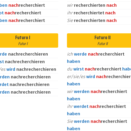
aben
nach
recherchiert
wir
recherchierten
nach
bt
nach
recherchiert
ihr
recherchiertet
nach
aben
nach
recherchiert
Sie
recherchierten
nach
Futuro I
Futuro II
Futur I
Futur II
rde
nachrecherchieren
ich
werde
nach
recherchiert
haben
rst
nachrecherchieren
du
wirst
nach
recherchiert
hab
e/es
wird
nachrecherchieren
er/sie/es
wird
nach
recherchier
rden
nachrecherchieren
haben
rdet
nachrecherchieren
wir
werden
nach
recherchiert
rden
nachrecherchieren
haben
ihr
werdet
nach
recherchiert
haben
Sie
werden
nach
recherchiert
haben