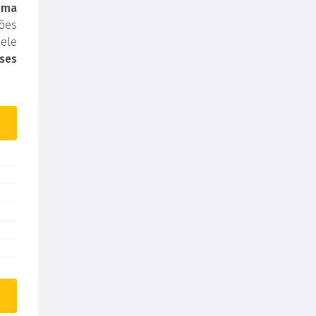
uma
ões
ele
ses