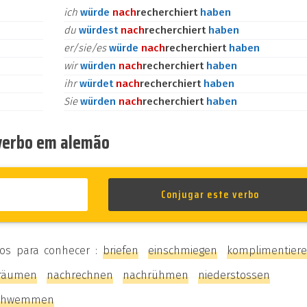
ich
würde
nach
recherchiert
haben
du
würdest
nach
recherchiert
haben
er/sie/es
würde
nach
recherchiert
haben
wir
würden
nach
recherchiert
haben
ihr
würdet
nach
recherchiert
haben
Sie
würden
nach
recherchiert
haben
 verbo em alemão
ios para conhecer :
briefen
einschmiegen
komplimentier
räumen
nachrechnen
nachrühmen
niederstossen
chwemmen