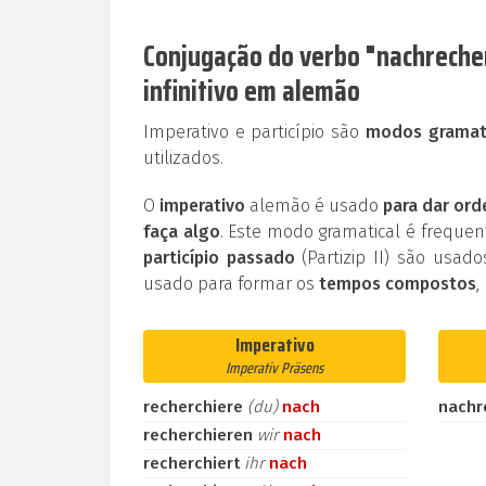
Conjugação do verbo "nachrecher
infinitivo em alemão
Imperativo e particípio são
modos gramati
utilizados.
O
imperativo
alemão é usado
para dar ord
faça algo
. Este modo gramatical é frequ
particípio passado
(Partizip II) são usad
usado para formar os
tempos compostos
,
Imperativo
Imperativ Präsens
recherchiere
(du)
nach
nachr
recherchieren
wir
nach
recherchiert
ihr
nach