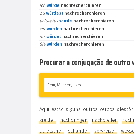
ich
würde
nachrecherchieren
du
würdest
nachrecherchieren
er/sie/es
würde
nachrecherchieren
wir
würden
nachrecherchieren
ihr
würdet
nachrecherchieren
Sie
würden
nachrecherchieren
Procurar a conjugação de outro
Aqui estão alguns outros verbos aleatór
kreiden
nachdringen
nachpfeifen
nach
quietschen
schänden
vergreisen
wegs