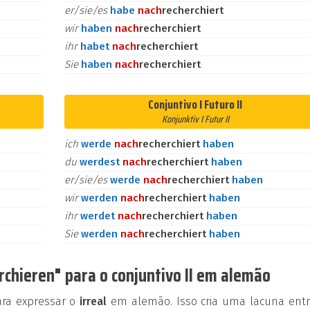
er/sie/es
habe
nach
recherchiert
wir
haben
nach
recherchiert
ihr
habet
nach
recherchiert
Sie
haben
nach
recherchiert
Conjuntivo I Futuro II
Konjunktiv I Futur II
ich
werde
nach
recherchiert
haben
du
werdest
nach
recherchiert
haben
er/sie/es
werde
nach
recherchiert
haben
wir
werden
nach
recherchiert
haben
ihr
werdet
nach
recherchiert
haben
Sie
werden
nach
recherchiert
haben
chieren" para o conjuntivo II em alemão
ara expressar o
irreal
em alemão. Isso cria uma lacuna entr