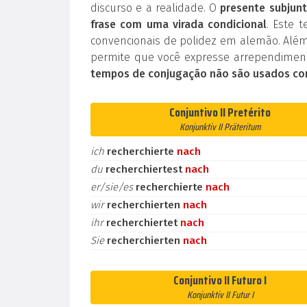
discurso e a realidade. O
presente subjunt
frase com uma virada condicional
. Este 
convencionais de polidez em alemão. Além
permite que você expresse arrependiment
tempos de conjugação não são usados co
Conjuntivo II Pretérito
Konjunktiv II Präteritum
ich
recherchierte
nach
du
recherchiertest
nach
er/sie/es
recherchierte
nach
wir
recherchierten
nach
ihr
recherchiertet
nach
Sie
recherchierten
nach
Conjuntivo II Futuro I
Konjunktiv II Futur I