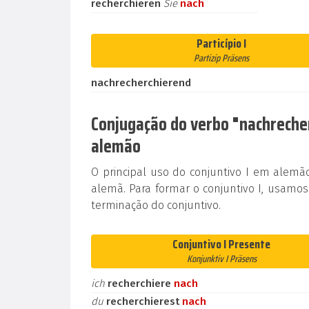
recherchieren
Sie
nach
Particípio I
Partizip Präsens
nachrecherchierend
Conjugação do verbo "nachrecherc
alemão
O principal uso do conjuntivo I em alem
alemã. Para formar o conjuntivo I, usamos
terminação do conjuntivo.
Conjuntivo I Presente
Konjunktiv I Präsens
ich
recherchiere
nach
du
recherchierest
nach