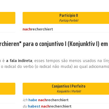
Particípio II
Partizip Perfekt
nach
recherchiert
hieren" para o conjuntivo I (Konjunktiv I) em
ão é
a fala indireta
; esses tempos são menos usados na lín
 o radical do verbo (o radical não muda) ao qual adicionam
Conjuntivo I Perfeito
Konjunktiv I Perfekt
ich
habe
nach
recherchiert
du
habest
nach
recherchiert