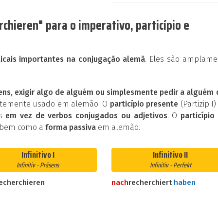
chieren" para o imperativo, particípio e
cais importantes na conjugação alemã
. Eles são amplame
ens, exigir algo de alguém ou simplesmente pedir a alguém
entemente usado em alemão. O
particípio presente
(Partizip I)
os
em vez de verbos conjugados ou adjetivos
. O
particípio 
 bem como a
forma passiva
em alemão.
Infinitivo I
Infinitivo II
Infinitiv - Präsens
Infinitiv - Perfekt
echerchieren
nach
recherchiert
haben