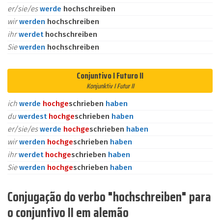
er/sie/es
werde
hochschreiben
wir
werden
hochschreiben
ihr
werdet
hochschreiben
Sie
werden
hochschreiben
Conjuntivo I Futuro II
Konjunktiv I Futur II
ich
werde
hoch
ge
schrieben
haben
du
werdest
hoch
ge
schrieben
haben
er/sie/es
werde
hoch
ge
schrieben
haben
wir
werden
hoch
ge
schrieben
haben
ihr
werdet
hoch
ge
schrieben
haben
Sie
werden
hoch
ge
schrieben
haben
Conjugação do verbo "hochschreiben" para
o conjuntivo II em alemão