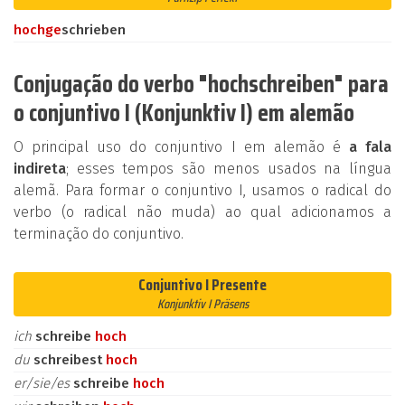
hoch
ge
schrieben
Conjugação do verbo "hochschreiben" para
o conjuntivo I (Konjunktiv I) em alemão
O principal uso do conjuntivo I em alemão é
a fala
indireta
; esses tempos são menos usados na língua
alemã. Para formar o conjuntivo I, usamos o radical do
verbo (o radical não muda) ao qual adicionamos a
terminação do conjuntivo.
Conjuntivo I Presente
Konjunktiv I Präsens
ich
schreibe
hoch
du
schreibest
hoch
er/sie/es
schreibe
hoch