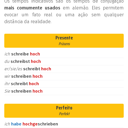
Os tempos indicativos são os tempos de conjugação
mais comumente usados
em alemão. Eles permitem
evocar um fato real ou uma ação sem qualquer
distância da realidade.
Presente
Präsens
ich
schreibe
hoch
du
schreibst
hoch
er/sie/es
schreibt
hoch
wir
schreiben
hoch
ihr
schreibt
hoch
Sie
schreiben
hoch
Perfeito
Perfekt
ich
habe
hoch
ge
schrieben