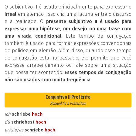
O subjuntivo II é usado principalmente para expressar o
irreal
em alemão. Isso cria uma lacuna entre o discurso
e a realidade. O
presente subjuntivo II é usado para
expressar uma hipótese, um desejo ou uma frase com
uma virada condicional
. Este tempo de conjugação
também é usado para formar expressões convencionais
de polidez em alemão. Além disso, quando esse tempo
de conjugação está no passado, ele permite que você
expresse arrependimento ou fale sobre uma situação
que possa ter acontecido.
Esses tempos de conjugação
não são usados com muita frequência
.
Conjuntivo II Pretérito
Konjunktiv II Präteritum
ich
schriebe
hoch
du
schriebest
hoch
er/sie/es
schriebe
hoch