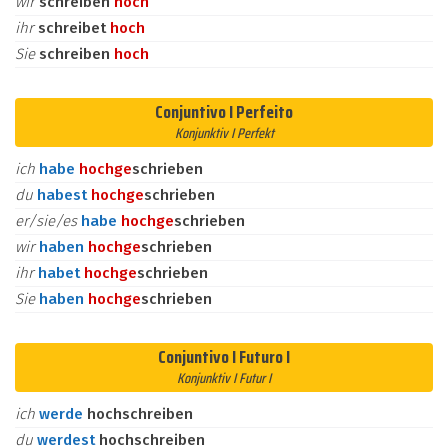
wir
schreiben
hoch
ihr
schreibet
hoch
Sie
schreiben
hoch
Conjuntivo I Perfeito
Konjunktiv I Perfekt
ich
habe
hoch
ge
schrieben
du
habest
hoch
ge
schrieben
er/sie/es
habe
hoch
ge
schrieben
wir
haben
hoch
ge
schrieben
ihr
habet
hoch
ge
schrieben
Sie
haben
hoch
ge
schrieben
Conjuntivo I Futuro I
Konjunktiv I Futur I
ich
werde
hochschreiben
du
werdest
hochschreiben