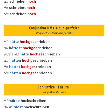
wir
schrieben
hoch
ihr
schriebet
hoch
Sie
schrieben
hoch
Conjuntivo II Mais-que-perfeito
Konjunktiv II Plusquamperfekt
ich
hätte
hoch
ge
schrieben
du
hättest
hoch
ge
schrieben
er/sie/es
hätte
hoch
ge
schrieben
wir
hätten
hoch
ge
schrieben
ihr
hättet
hoch
ge
schrieben
Sie
hätten
hoch
ge
schrieben
Conjuntivo II Futuro I
Konjunktiv II Futur I
ich
würde
hochschreiben
du
würdest
hochschreiben