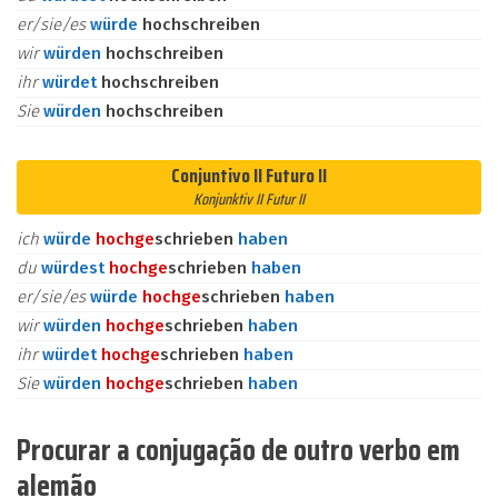
er/sie/es
würde
hochschreiben
wir
würden
hochschreiben
ihr
würdet
hochschreiben
Sie
würden
hochschreiben
Conjuntivo II Futuro II
Konjunktiv II Futur II
ich
würde
hoch
ge
schrieben
haben
du
würdest
hoch
ge
schrieben
haben
er/sie/es
würde
hoch
ge
schrieben
haben
wir
würden
hoch
ge
schrieben
haben
ihr
würdet
hoch
ge
schrieben
haben
Sie
würden
hoch
ge
schrieben
haben
Procurar a conjugação de outro verbo em
alemão