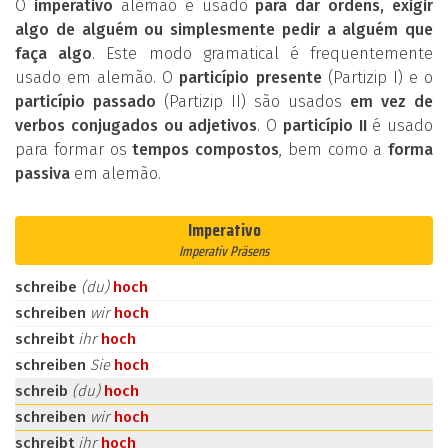
O
imperativo
alemão é usado
para dar ordens, exigir
algo de alguém ou simplesmente pedir a alguém que
faça algo
. Este modo gramatical é frequentemente
usado em alemão. O
particípio presente
(Partizip I) e o
particípio passado
(Partizip II) são usados
em vez de
verbos conjugados ou adjetivos
. O
particípio II
é usado
para formar os
tempos compostos
, bem como a
forma
passiva
em alemão.
Imperativo
Imperativ Präsens
schreibe
(du)
hoch
schreiben
wir
hoch
schreibt
ihr
hoch
schreiben
Sie
hoch
schreib
(du)
hoch
schreiben
wir
hoch
schreibt
ihr
hoch