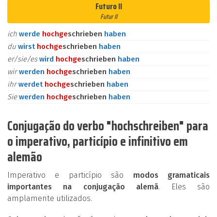
Futuro II
Futur II
ich
werde
hoch
ge
schrieben
haben
du
wirst
hoch
ge
schrieben
haben
er/sie/es
wird
hoch
ge
schrieben
haben
wir
werden
hoch
ge
schrieben
haben
ihr
werdet
hoch
ge
schrieben
haben
Sie
werden
hoch
ge
schrieben
haben
Conjugação do verbo "hochschreiben" para
o imperativo, particípio e infinitivo em
alemão
Imperativo e particípio são
modos gramaticais
importantes na conjugação alemã
. Eles são
amplamente utilizados.