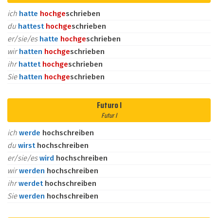
ich
hatte
hoch
ge
schrieben
du
hattest
hoch
ge
schrieben
er/sie/es
hatte
hoch
ge
schrieben
wir
hatten
hoch
ge
schrieben
ihr
hattet
hoch
ge
schrieben
Sie
hatten
hoch
ge
schrieben
Futuro I
Futur I
ich
werde
hochschreiben
du
wirst
hochschreiben
er/sie/es
wird
hochschreiben
wir
werden
hochschreiben
ihr
werdet
hochschreiben
Sie
werden
hochschreiben