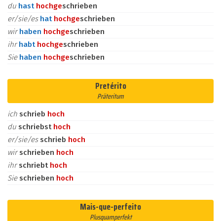
du
hast
hoch
ge
schrieben
er/sie/es
hat
hoch
ge
schrieben
wir
haben
hoch
ge
schrieben
ihr
habt
hoch
ge
schrieben
Sie
haben
hoch
ge
schrieben
Pretérito
Präteritum
ich
schrieb
hoch
du
schriebst
hoch
er/sie/es
schrieb
hoch
wir
schrieben
hoch
ihr
schriebt
hoch
Sie
schrieben
hoch
Mais-que-perfeito
Plusquamperfekt