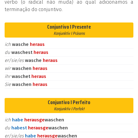
verbo (o radical não muda) ao qual adicionamos a
terminação do conjuntivo.
Conjuntivo I Presente
Konjunktiv I Präsens
ich
wasche
heraus
du
waschest
heraus
er/sie/es
wasche
heraus
wir
waschen
heraus
ihr
waschet
heraus
Sie
waschen
heraus
Conjuntivo I Perfeito
Konjunktiv I Perfekt
ich
habe
heraus
ge
waschen
du
habest
heraus
ge
waschen
er/sie/es
habe
heraus
ge
waschen