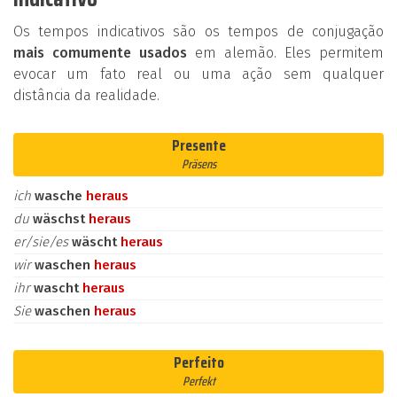
Os tempos indicativos são os tempos de conjugação
mais comumente usados
em alemão. Eles permitem
evocar um fato real ou uma ação sem qualquer
distância da realidade.
Presente
Präsens
ich
wasche
heraus
du
wäschst
heraus
er/sie/es
wäscht
heraus
wir
waschen
heraus
ihr
wascht
heraus
Sie
waschen
heraus
Perfeito
Perfekt