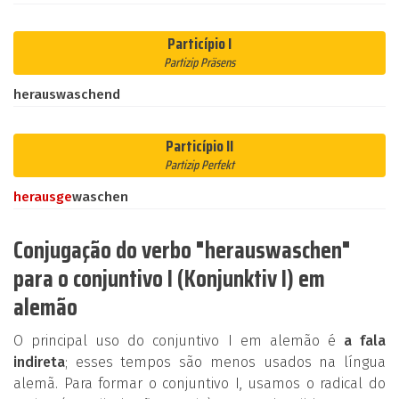
Particípio I
Partizip Präsens
herauswaschend
Particípio II
Partizip Perfekt
heraus
ge
waschen
Conjugação do verbo "herauswaschen"
para o conjuntivo I (Konjunktiv I) em
alemão
O principal uso do conjuntivo I em alemão é
a fala
indireta
; esses tempos são menos usados na língua
alemã. Para formar o conjuntivo I, usamos o radical do