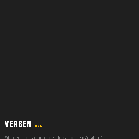
VERBEN
.ORG
Site dedicado ao aprendizado da conjugação alemã