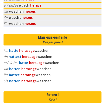
er/sie/es
wusch
heraus
wir
wuschen
heraus
ihr
wuscht
heraus
Sie
wuschen
heraus
Mais-que-perfeito
Plusquamperfekt
ich
hatte
heraus
ge
waschen
du
hattest
heraus
ge
waschen
er/sie/es
hatte
heraus
ge
waschen
wir
hatten
heraus
ge
waschen
ihr
hattet
heraus
ge
waschen
Sie
hatten
heraus
ge
waschen
Futuro I
Futur I