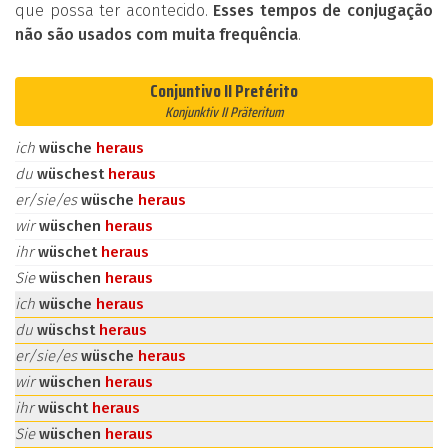
que possa ter acontecido.
Esses tempos de conjugação
não são usados com muita frequência
.
Conjuntivo II Pretérito
Konjunktiv II Präteritum
ich
wüsche
heraus
du
wüschest
heraus
er/sie/es
wüsche
heraus
wir
wüschen
heraus
ihr
wüschet
heraus
Sie
wüschen
heraus
ich
wüsche
heraus
du
wüschst
heraus
er/sie/es
wüsche
heraus
wir
wüschen
heraus
ihr
wüscht
heraus
Sie
wüschen
heraus