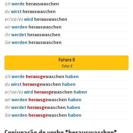
ich
werde
herauswaschen
du
wirst
herauswaschen
er/sie/es
wird
herauswaschen
wir
werden
herauswaschen
ihr
werdet
herauswaschen
Sie
werden
herauswaschen
Futuro II
Futur II
ich
werde
heraus
ge
waschen
haben
du
wirst
heraus
ge
waschen
haben
er/sie/es
wird
heraus
ge
waschen
haben
wir
werden
heraus
ge
waschen
haben
ihr
werdet
heraus
ge
waschen
haben
Sie
werden
heraus
ge
waschen
haben
Conjugação do verbo "herauswaschen"