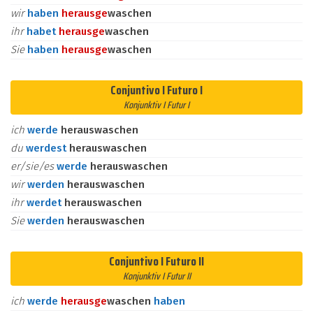
wir
haben
heraus
ge
waschen
ihr
habet
heraus
ge
waschen
Sie
haben
heraus
ge
waschen
Conjuntivo I Futuro I
Konjunktiv I Futur I
ich
werde
herauswaschen
du
werdest
herauswaschen
er/sie/es
werde
herauswaschen
wir
werden
herauswaschen
ihr
werdet
herauswaschen
Sie
werden
herauswaschen
Conjuntivo I Futuro II
Konjunktiv I Futur II
ich
werde
heraus
ge
waschen
haben