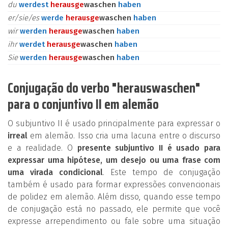
du
werdest
heraus
ge
waschen
haben
er/sie/es
werde
heraus
ge
waschen
haben
wir
werden
heraus
ge
waschen
haben
ihr
werdet
heraus
ge
waschen
haben
Sie
werden
heraus
ge
waschen
haben
Conjugação do verbo "herauswaschen"
para o conjuntivo II em alemão
O subjuntivo II é usado principalmente para expressar o
irreal
em alemão. Isso cria uma lacuna entre o discurso
e a realidade. O
presente subjuntivo II é usado para
expressar uma hipótese, um desejo ou uma frase com
uma virada condicional
. Este tempo de conjugação
também é usado para formar expressões convencionais
de polidez em alemão. Além disso, quando esse tempo
de conjugação está no passado, ele permite que você
expresse arrependimento ou fale sobre uma situação