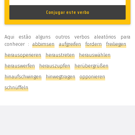
Aqui estão alguns outros verbos aleatórios para
conhecer :
abbimsen
aufgreifen
fordern
freiliegen
herausoperieren
heraustreten
herauswählen
herauswerfen
herauszupfen
herübergrüßen
hinaufschwingen
hinwegtragen
opponieren
schnüffeln