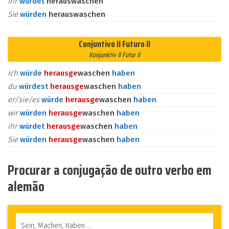
ihr
würdet
herauswaschen
Sie
würden
herauswaschen
Conjuntivo II Futuro II
Konjunktiv II Futur II
ich
würde
heraus
ge
waschen
haben
du
würdest
heraus
ge
waschen
haben
er/sie/es
würde
heraus
ge
waschen
haben
wir
würden
heraus
ge
waschen
haben
ihr
würdet
heraus
ge
waschen
haben
Sie
würden
heraus
ge
waschen
haben
Procurar a conjugação de outro verbo em
alemão