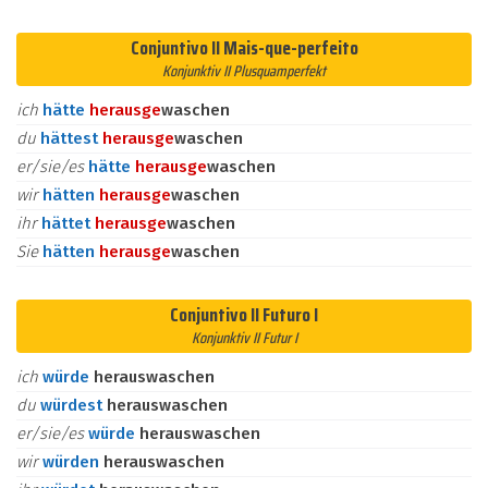
Conjuntivo II Mais-que-perfeito
Konjunktiv II Plusquamperfekt
ich
hätte
heraus
ge
waschen
du
hättest
heraus
ge
waschen
er/sie/es
hätte
heraus
ge
waschen
wir
hätten
heraus
ge
waschen
ihr
hättet
heraus
ge
waschen
Sie
hätten
heraus
ge
waschen
Conjuntivo II Futuro I
Konjunktiv II Futur I
ich
würde
herauswaschen
du
würdest
herauswaschen
er/sie/es
würde
herauswaschen
wir
würden
herauswaschen