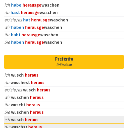
ich
habe
heraus
ge
waschen
du
hast
heraus
ge
waschen
er/sie/es
hat
heraus
ge
waschen
wir
haben
heraus
ge
waschen
ihr
habt
heraus
ge
waschen
Sie
haben
heraus
ge
waschen
Pretérito
Präteritum
ich
wusch
heraus
du
wuschest
heraus
er/sie/es
wusch
heraus
wir
wuschen
heraus
ihr
wuscht
heraus
Sie
wuschen
heraus
ich
wusch
heraus
du
wuschst
heraus