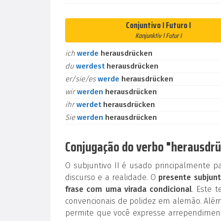
Conjuntivo I Futuro I
Konjunktiv I Futur I
ich
werde
herausdrücken
du
werdest
herausdrücken
er/sie/es
werde
herausdrücken
wir
werden
herausdrücken
ihr
werdet
herausdrücken
Sie
werden
herausdrücken
Conjugação do verbo "herausdrüc
O subjuntivo II é usado principalmente p
discurso e a realidade. O
presente subjunt
frase com uma virada condicional
. Este 
convencionais de polidez em alemão. Além
permite que você expresse arrependiment