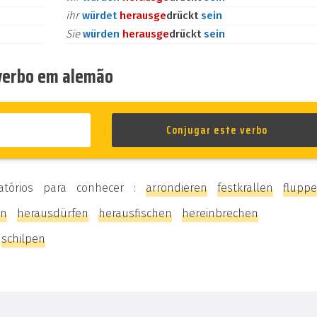
ihr
würdet
heraus
ge
drückt
sein
Sie
würden
heraus
ge
drückt
sein
 verbo em alemão
atórios para conhecer :
arrondieren
festkrallen
flupp
en
herausdürfen
herausfischen
hereinbrechen
schilpen