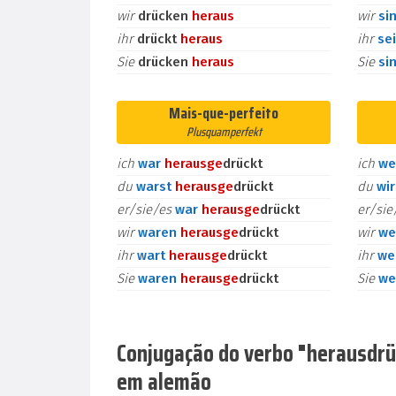
wir
drücken
heraus
wir
si
ihr
drückt
heraus
ihr
se
Sie
drücken
heraus
Sie
si
Mais-que-perfeito
Plusquamperfekt
ich
war
heraus
ge
drückt
ich
we
du
warst
heraus
ge
drückt
du
wi
er/sie/es
war
heraus
ge
drückt
er/si
wir
waren
heraus
ge
drückt
wir
we
ihr
wart
heraus
ge
drückt
ihr
we
Sie
waren
heraus
ge
drückt
Sie
we
Conjugação do verbo "herausdrück
em alemão