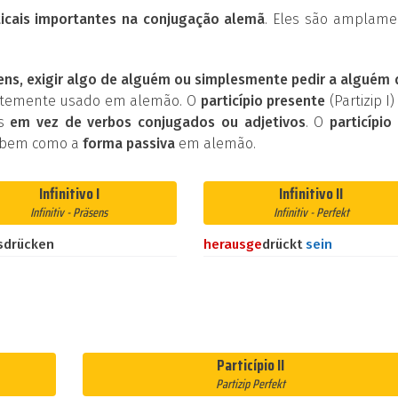
cais importantes na conjugação alemã
. Eles são amplame
ens, exigir algo de alguém ou simplesmente pedir a alguém
entemente usado em alemão. O
particípio presente
(Partizip I)
os
em vez de verbos conjugados ou adjetivos
. O
particípio 
 bem como a
forma passiva
em alemão.
Infinitivo I
Infinitivo II
Infinitiv - Präsens
Infinitiv - Perfekt
sdrücken
heraus
ge
drückt
sein
Particípio II
Partizip Perfekt