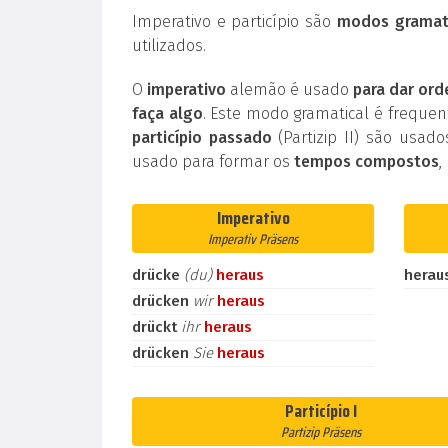
Imperativo e particípio são
modos gramati
utilizados.
O
imperativo
alemão é usado
para dar ord
faça algo
. Este modo gramatical é frequ
particípio passado
(Partizip II) são usad
usado para formar os
tempos compostos
,
Imperativo
Imperativ Präsens
drücke
(du)
heraus
herau
drücken
wir
heraus
drückt
ihr
heraus
drücken
Sie
heraus
Particípio I
Partizip Präsens