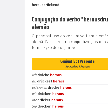
herausdrückend
Conjugação do verbo "herausdrüc
alemão
O principal uso do conjuntivo I em alem
alemã. Para formar o conjuntivo I, usamos
terminação do conjuntivo.
Conjuntivo I Presente
Konjunktiv I Präsens
ich
drücke
heraus
du
drückest
heraus
er/sie/es
drücke
heraus
wir
drücken
heraus
ihr
drücket
heraus
Sie
drücken
heraus