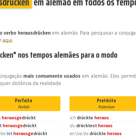
sdrücken
em alemão em todos os temp
 o verbo herausdrücken
em alemão. Para pesquisar a conjuga
ar
aqui
.
ücken" nos tempos alemães para o modo
conjugação
mais comumente usados
em alemão. Eles permi
uer distância da realidade.
Perfeito
Pretérito
Perfekt
Präteritum
n
heraus
ge
drückt
ich
drückte
heraus
st
heraus
ge
drückt
du
drücktest
heraus
e/es
ist
heraus
ge
drückt
er/sie/es
drückte
heraus