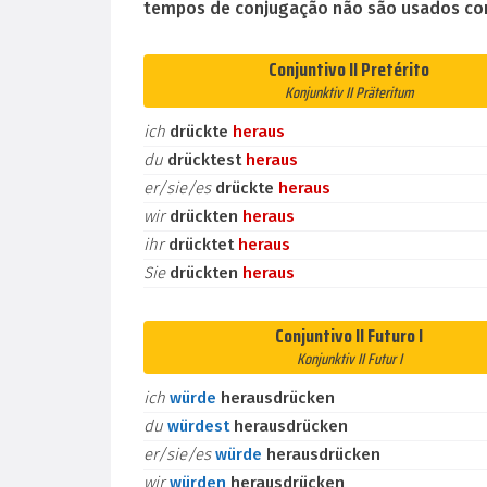
tempos de conjugação não são usados co
Conjuntivo II Pretérito
Konjunktiv II Präteritum
ich
drückte
heraus
du
drücktest
heraus
er/sie/es
drückte
heraus
wir
drückten
heraus
ihr
drücktet
heraus
Sie
drückten
heraus
Conjuntivo II Futuro I
Konjunktiv II Futur I
ich
würde
herausdrücken
du
würdest
herausdrücken
er/sie/es
würde
herausdrücken
wir
würden
herausdrücken