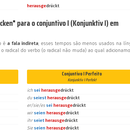
heraus
ge
drückt
ken" para o conjuntivo I (Konjunktiv I) em
ão é
a fala indireta
; esses tempos são menos usados na lín
 o radical do verbo (o radical não muda) ao qual adicionam
Conjuntivo I Perfeito
Konjunktiv I Perfekt
ich
sei
heraus
ge
drückt
du
seiest
heraus
ge
drückt
er/sie/es
sei
heraus
ge
drückt
wir
seien
heraus
ge
drückt
ihr
seiet
heraus
ge
drückt
Sie
seien
heraus
ge
drückt