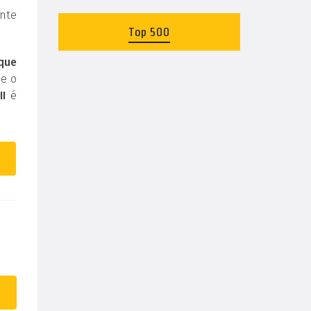
nte
Top 500
 que
 e o
II
é