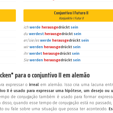
Conjuntivo I Futuro II
Konjunktiv I Futur II
ich
werde
heraus
ge
drückt
sein
du
werdest
heraus
ge
drückt
sein
er/sie/es
werde
heraus
ge
drückt
sein
wir
werden
heraus
ge
drückt
sein
ihr
werdet
heraus
ge
drückt
sein
Sie
werden
heraus
ge
drückt
sein
ken" para o conjuntivo II em alemão
ara expressar o
irreal
em alemão. Isso cria uma lacuna entr
ivo II é usado para expressar uma hipótese, um desejo ou 
tempo de conjugação também é usado para formar express
 disso, quando esse tempo de conjugação está no passado, 
o ou fale sobre uma situação que possa ter acontecido.
Es