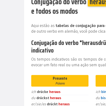
Conjugação do verbo
herau
e todos os modos
Aqui estão as
tabelas de conjugação para
de outro verbo em alemão, você pode clic
Conjugação do verbo "herausdr
indicativo
Os tempos indicativos são os tempos de 
evocar um fato real ou uma ação sem qualq
Presente
Präsens
ich
drücke
heraus
ich
bi
du
drückst
heraus
du
bi
er/sie/es
drückt
heraus
er/si