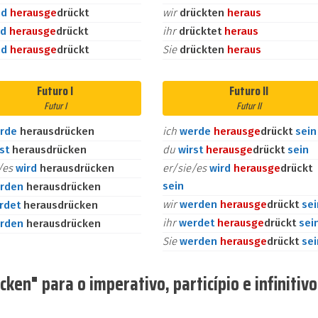
nd
heraus
ge
drückt
wir
drückten
heraus
id
heraus
ge
drückt
ihr
drücktet
heraus
nd
heraus
ge
drückt
Sie
drückten
heraus
Futuro I
Futuro II
Futur I
Futur II
rde
herausdrücken
ich
werde
heraus
ge
drückt
sein
rst
herausdrücken
du
wirst
heraus
ge
drückt
sein
e/es
wird
herausdrücken
er/sie/es
wird
heraus
ge
drückt
sein
rden
herausdrücken
wir
werden
heraus
ge
drückt
sei
rdet
herausdrücken
ihr
werdet
heraus
ge
drückt
sei
rden
herausdrücken
Sie
werden
heraus
ge
drückt
sei
en" para o imperativo, particípio e infinitivo