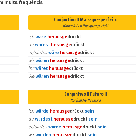
m muita frequência
.
Conjuntivo II Mais-que-perfeito
Konjunktiv II Plusquamperfekt
ich
wäre
heraus
ge
drückt
du
wärest
heraus
ge
drückt
er/sie/es
wäre
heraus
ge
drückt
wir
wären
heraus
ge
drückt
ihr
wäret
heraus
ge
drückt
Sie
wären
heraus
ge
drückt
Conjuntivo II Futuro II
Konjunktiv II Futur II
ich
würde
heraus
ge
drückt
sein
du
würdest
heraus
ge
drückt
sein
er/sie/es
würde
heraus
ge
drückt
sein
wir
würden
heraus
ge
drückt
sein