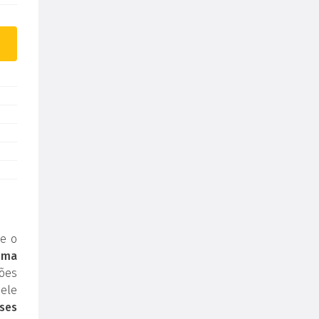
e o
uma
ões
ele
ses