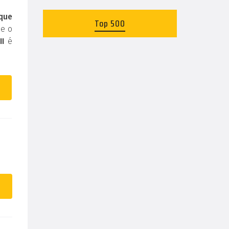
 que
Top 500
 e o
II
é