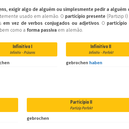
ens, exigir algo de alguém ou simplesmente pedir a alguém
entemente usado em alemão. O
particípio presente
(Partizip I)
os
em vez de verbos conjugados ou adjetivos
. O
particípio 
 bem como a
forma passiva
em alemão.
Infinitivo I
Infinitivo II
Infinitiv - Präsens
Infinitiv - Perfekt
chen
gebrochen
haben
Particípio II
Partizip Perfekt
gebrochen