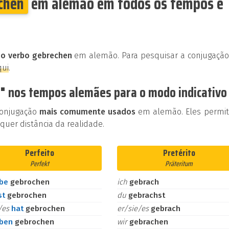
chen
em alemão em todos os tempos e
 o verbo gebrechen
em alemão. Para pesquisar a conjugação
qui
.
" nos tempos alemães para o modo indicativo
conjugação
mais comumente usados
em alemão. Eles permi
uer distância da realidade.
Perfeito
Pretérito
Perfekt
Präteritum
abe
gebrochen
ich
gebrach
st
gebrochen
du
gebrachst
e/es
hat
gebrochen
er/sie/es
gebrach
aben
gebrochen
wir
gebrachen