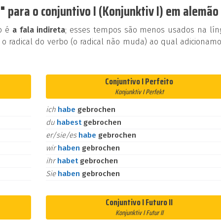
 para o conjuntivo I (Konjunktiv I) em alemão
ão é
a fala indireta
; esses tempos são menos usados na lín
 o radical do verbo (o radical não muda) ao qual adicionam
Conjuntivo I Perfeito
Konjunktiv I Perfekt
ich
habe
gebrochen
du
habest
gebrochen
er/sie/es
habe
gebrochen
wir
haben
gebrochen
ihr
habet
gebrochen
Sie
haben
gebrochen
Conjuntivo I Futuro II
Konjunktiv I Futur II