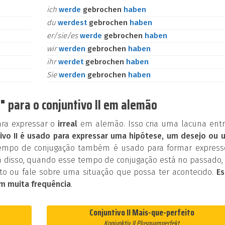
ich
werde
gebrochen
haben
du
werdest
gebrochen
haben
er/sie/es
werde
gebrochen
haben
wir
werden
gebrochen
haben
ihr
werdet
gebrochen
haben
Sie
werden
gebrochen
haben
 para o conjuntivo II em alemão
ara expressar o
irreal
em alemão. Isso cria uma lacuna entr
ivo II é usado para expressar uma hipótese, um desejo ou 
tempo de conjugação também é usado para formar express
 disso, quando esse tempo de conjugação está no passado, 
o ou fale sobre uma situação que possa ter acontecido.
Es
m muita frequência
.
Conjuntivo II Mais-que-perfeito
Konjunktiv II Plusquamperfekt