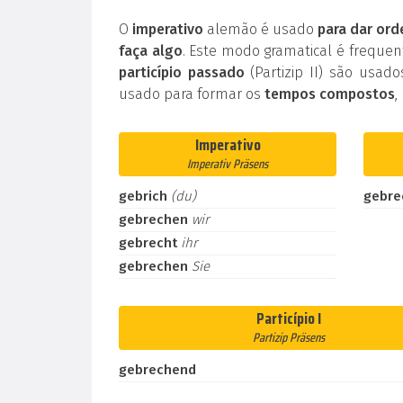
O
imperativo
alemão é usado
para dar ord
faça algo
. Este modo gramatical é frequ
particípio passado
(Partizip II) são usad
usado para formar os
tempos compostos
,
Imperativo
Imperativ Präsens
gebrich
(du)
gebre
gebrechen
wir
gebrecht
ihr
gebrechen
Sie
Particípio I
Partizip Präsens
gebrechend