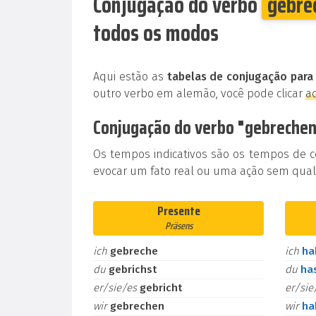
Conjugação do verbo
gebre
todos os modos
Aqui estão as
tabelas de conjugação para
outro verbo em alemão, você pode clicar
a
Conjugação do verbo "gebrechen
Os tempos indicativos são os tempos de 
evocar um fato real ou uma ação sem qualq
Presente
Präsens
ich
gebreche
ich
h
du
gebrichst
du
ha
er/sie/es
gebricht
er/si
wir
gebrechen
wir
h