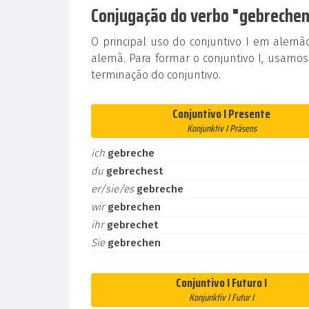
Conjugação do verbo "gebrechen"
O principal uso do conjuntivo I em alem
alemã. Para formar o conjuntivo I, usamos
terminação do conjuntivo.
Conjuntivo I Presente
Konjunktiv I Präsens
ich
gebreche
du
gebrechest
er/sie/es
gebreche
wir
gebrechen
ihr
gebrechet
Sie
gebrechen
Conjuntivo I Futuro I
Konjunktiv I Futur I