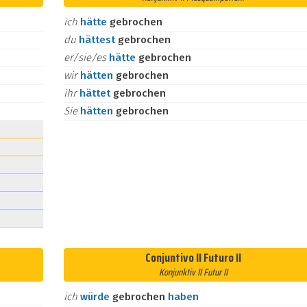
ich
hätte
gebrochen
du
hättest
gebrochen
er/sie/es
hätte
gebrochen
wir
hätten
gebrochen
ihr
hättet
gebrochen
Sie
hätten
gebrochen
Conjuntivo II Futuro II
Konjunktiv II Futur II
ich
würde
gebrochen
haben