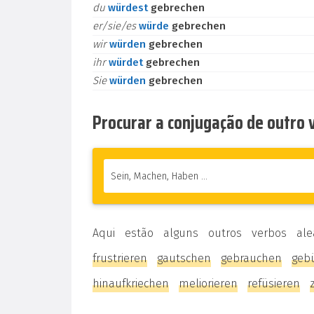
du
würdest
gebrechen
er/sie/es
würde
gebrechen
wir
würden
gebrechen
ihr
würdet
gebrechen
Sie
würden
gebrechen
Procurar a conjugação de outro
Aqui estão alguns outros verbos ale
frustrieren
gautschen
gebrauchen
geb
hinaufkriechen
meliorieren
refüsieren