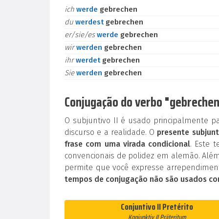
ich
werde
gebrechen
du
werdest
gebrechen
er/sie/es
werde
gebrechen
wir
werden
gebrechen
ihr
werdet
gebrechen
Sie
werden
gebrechen
Conjugação do verbo "gebrechen"
O subjuntivo II é usado principalmente p
discurso e a realidade. O
presente subjunt
frase com uma virada condicional
. Este 
convencionais de polidez em alemão. Além
permite que você expresse arrependiment
tempos de conjugação não são usados co
Conjuntivo II Pretérito
Konjunktiv II Präteritum