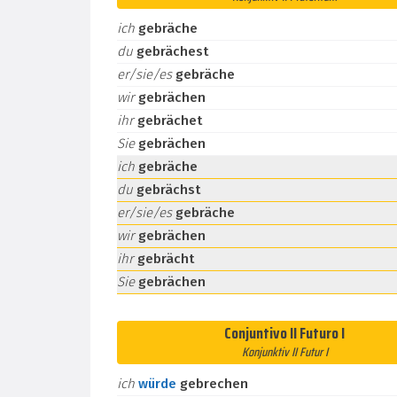
ich
gebräche
du
gebrächest
er/sie/es
gebräche
wir
gebrächen
ihr
gebrächet
Sie
gebrächen
ich
gebräche
du
gebrächst
er/sie/es
gebräche
wir
gebrächen
ihr
gebrächt
Sie
gebrächen
Conjuntivo II Futuro I
Konjunktiv II Futur I
ich
würde
gebrechen