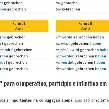
bt
gebrochen
ihr
gebracht
aben
gebrochen
Sie
gebrachen
Futuro I
Futuro II
Futur I
Futur II
rde
gebrechen
ich
werde
gebrochen
haben
rst
gebrechen
du
wirst
gebrochen
haben
e/es
wird
gebrechen
er/sie/es
wird
gebrochen
habe
rden
gebrechen
wir
werden
gebrochen
haben
rdet
gebrechen
ihr
werdet
gebrochen
haben
rden
gebrechen
Sie
werden
gebrochen
haben
para o imperativo, particípio e infinitivo em
cais importantes na conjugação alemã
. Eles são amplame