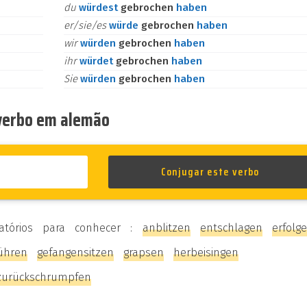
du
würdest
gebrochen
haben
er/sie/es
würde
gebrochen
haben
wir
würden
gebrochen
haben
ihr
würdet
gebrochen
haben
Sie
würden
gebrochen
haben
 verbo em alemão
atórios para conhecer :
anblitzen
entschlagen
erfolg
ühren
gefangensitzen
grapsen
herbeisingen
zurückschrumpfen