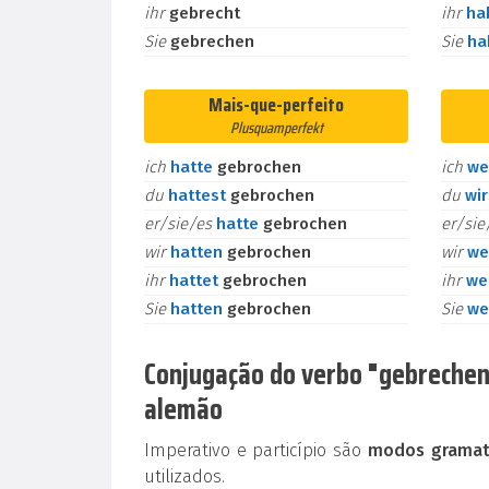
ihr
gebrecht
ihr
ha
Sie
gebrechen
Sie
h
Mais-que-perfeito
Plusquamperfekt
ich
hatte
gebrochen
ich
we
du
hattest
gebrochen
du
wi
er/sie/es
hatte
gebrochen
er/si
wir
hatten
gebrochen
wir
we
ihr
hattet
gebrochen
ihr
we
Sie
hatten
gebrochen
Sie
we
Conjugação do verbo "gebrechen" 
alemão
Imperativo e particípio são
modos gramati
utilizados.