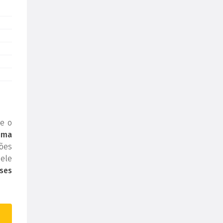
e o
uma
ões
ele
ses