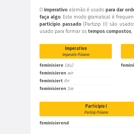
O
imperativo
alemão é usado
para dar ord
faça algo
. Este modo gramatical é frequ
particípio passado
(Partizip II) são usad
usado para formar os
tempos compostos
,
Imperativo
Imperativ Präsens
feminisiere
(du)
femin
feminisieren
wir
feminisiert
ihr
feminisieren
Sie
Particípio I
Partizip Präsens
feminisierend