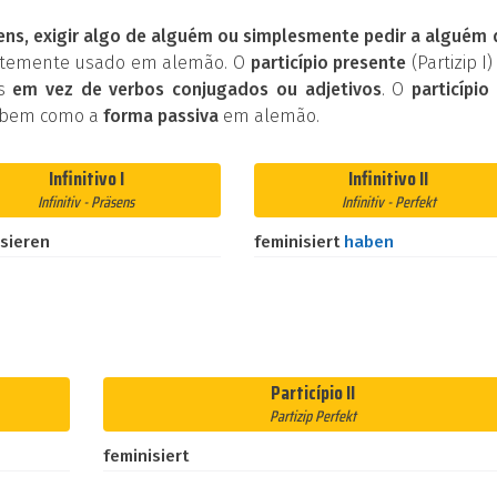
ens, exigir algo de alguém ou simplesmente pedir a alguém
entemente usado em alemão. O
particípio presente
(Partizip I)
os
em vez de verbos conjugados ou adjetivos
. O
particípio 
 bem como a
forma passiva
em alemão.
Infinitivo I
Infinitivo II
Infinitiv - Präsens
Infinitiv - Perfekt
isieren
feminisiert
haben
Particípio II
Partizip Perfekt
feminisiert