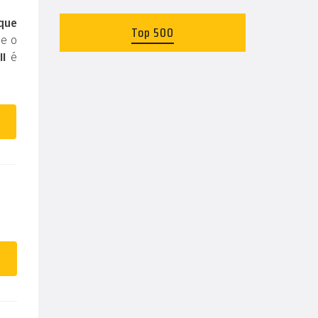
 que
Top 500
 e o
II
é