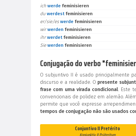
ich
werde
feminisieren
du
werdest
feminisieren
er/sie/es
werde
feminisieren
wir
werden
feminisieren
ihr
werdet
feminisieren
Sie
werden
feminisieren
Conjugação do verbo "feminisier
O subjuntivo II é usado principalmente p
discurso e a realidade. O
presente subjunt
frase com uma virada condicional
. Este 
convencionais de polidez em alemão. Além
permite que você expresse arrependiment
tempos de conjugação não são usados co
Conjuntivo II Pretérito
Konjunktiv II Präteritum