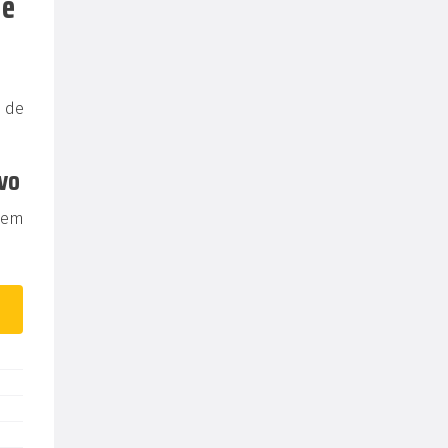
 e
 de
vo
tem