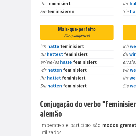
ihr
feminisiert
ihr
ha
Sie
feminisieren
Sie
h
Mais-que-perfeito
Plusquamperfekt
ich
hatte
feminisiert
ich
we
du
hattest
feminisiert
du
wi
er/sie/es
hatte
feminisiert
er/si
wir
hatten
feminisiert
wir
we
ihr
hattet
feminisiert
ihr
we
Sie
hatten
feminisiert
Sie
we
Conjugação do verbo "feminisiere
alemão
Imperativo e particípio são
modos gramati
utilizados.