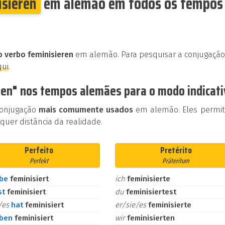
isieren
em alemão em todos os tempos
o verbo feminisieren
em alemão. Para pesquisar a conjugação
qui
.
ren" nos tempos alemães para o modo indicati
conjugação
mais comumente usados
em alemão. Eles permi
uer distância da realidade.
Perfeito
Pretérito
Perfekt
Präteritum
abe
feminisiert
ich
feminisierte
st
feminisiert
du
feminisiertest
e/es
hat
feminisiert
er/sie/es
feminisierte
aben
feminisiert
wir
feminisierten