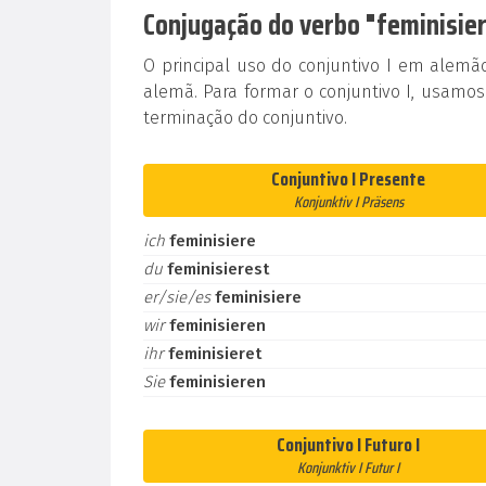
Conjugação do verbo "feminisier
O principal uso do conjuntivo I em alem
alemã. Para formar o conjuntivo I, usamos
terminação do conjuntivo.
Conjuntivo I Presente
Konjunktiv I Präsens
ich
feminisiere
du
feminisierest
er/sie/es
feminisiere
wir
feminisieren
ihr
feminisieret
Sie
feminisieren
Conjuntivo I Futuro I
Konjunktiv I Futur I