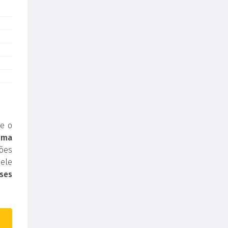
e o
uma
ões
ele
ses