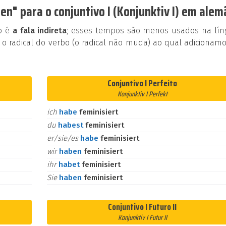
en" para o conjuntivo I (Konjunktiv I) em alem
ão é
a fala indireta
; esses tempos são menos usados na lín
 o radical do verbo (o radical não muda) ao qual adicionam
Conjuntivo I Perfeito
Konjunktiv I Perfekt
ich
habe
feminisiert
du
habest
feminisiert
er/sie/es
habe
feminisiert
wir
haben
feminisiert
ihr
habet
feminisiert
Sie
haben
feminisiert
Conjuntivo I Futuro II
Konjunktiv I Futur II