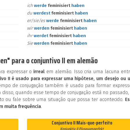
ich
werde
feminisiert
haben
du
werdest
feminisiert
haben
er/sie/es
werde
feminisiert
haben
wir
werden
feminisiert
haben
ihr
werdet
feminisiert
haben
Sie
werden
feminisiert
haben
en" para o conjuntivo II em alemão
ara expressar o
irreal
em alemão. Isso cria uma lacuna entr
ivo II é usado para expressar uma hipótese, um desejo ou 
tempo de conjugação também é usado para formar express
 disso, quando esse tempo de conjugação está no passado, 
o ou fale sobre uma situação que possa ter acontecido.
Es
m muita frequência
.
Conjuntivo II Mais-que-perfeito
Konjunktiv II Plusquamperfekt