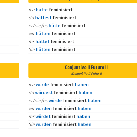
ich
hätte
feminisiert
du
hättest
feminisiert
er/sie/es
hätte
feminisiert
wir
hätten
feminisiert
ihr
hättet
feminisiert
Sie
hätten
feminisiert
Conjuntivo II Futuro II
Konjunktiv II Futur II
ich
würde
feminisiert
haben
du
würdest
feminisiert
haben
er/sie/es
würde
feminisiert
haben
wir
würden
feminisiert
haben
ihr
würdet
feminisiert
haben
Sie
würden
feminisiert
haben