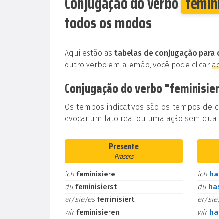
Conjugação do verbo
femin
todos os modos
Aqui estão as
tabelas de conjugação para 
outro verbo em alemão, você pode clicar
a
Conjugação do verbo "feminisie
Os tempos indicativos são os tempos de 
evocar um fato real ou uma ação sem qualq
Presente
Präsens
ich
feminisiere
ich
h
du
feminisierst
du
ha
er/sie/es
feminisiert
er/si
wir
feminisieren
wir
h