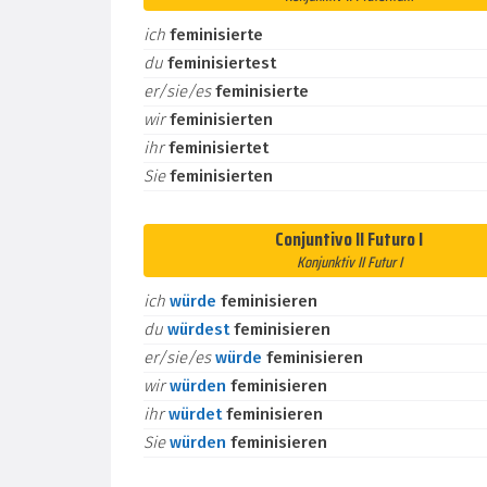
ich
feminisierte
du
feminisiertest
er/sie/es
feminisierte
wir
feminisierten
ihr
feminisiertet
Sie
feminisierten
Conjuntivo II Futuro I
Konjunktiv II Futur I
ich
würde
feminisieren
du
würdest
feminisieren
er/sie/es
würde
feminisieren
wir
würden
feminisieren
ihr
würdet
feminisieren
Sie
würden
feminisieren