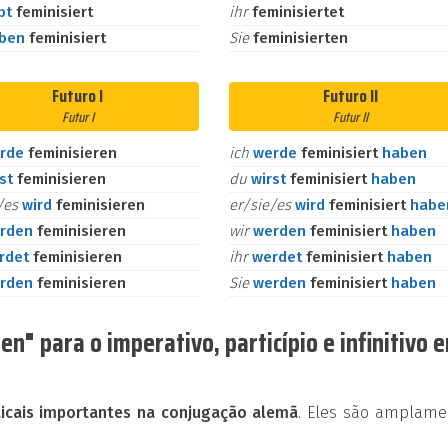
bt
feminisiert
ihr
feminisiertet
aben
feminisiert
Sie
feminisierten
Futuro I
Futuro II
Futur I
Futur II
rde
feminisieren
ich
werde
feminisiert
haben
rst
feminisieren
du
wirst
feminisiert
haben
e/es
wird
feminisieren
er/sie/es
wird
feminisiert
habe
rden
feminisieren
wir
werden
feminisiert
haben
rdet
feminisieren
ihr
werdet
feminisiert
haben
rden
feminisieren
Sie
werden
feminisiert
haben
n" para o imperativo, particípio e infinitivo 
cais importantes na conjugação alemã
. Eles são amplame