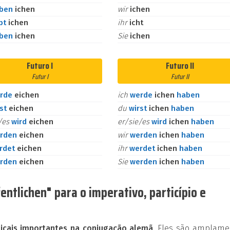
aben
ichen
wir
ichen
bt
ichen
ihr
icht
aben
ichen
Sie
ichen
Futuro I
Futuro II
Futur I
Futur II
rde
eichen
ich
werde
ichen
haben
rst
eichen
du
wirst
ichen
haben
e/es
wird
eichen
er/sie/es
wird
ichen
haben
rden
eichen
wir
werden
ichen
haben
rdet
eichen
ihr
werdet
ichen
haben
rden
eichen
Sie
werden
ichen
haben
ntlichen" para o imperativo, particípio e
cais importantes na conjugação alemã
. Eles são amplame