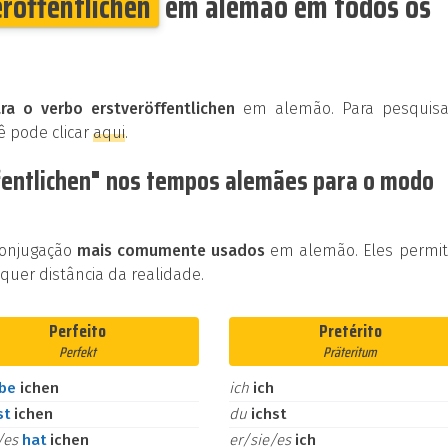
eröffentlichen
em alemão em todos os
ra o verbo erstveröffentlichen
em alemão. Para pesquisa
ê pode clicar
aqui
.
fentlichen" nos tempos alemães para o modo
conjugação
mais comumente usados
em alemão. Eles permi
uer distância da realidade.
Perfeito
Pretérito
Perfekt
Präteritum
abe
ichen
ich
ich
st
ichen
du
ichst
e/es
hat
ichen
er/sie/es
ich