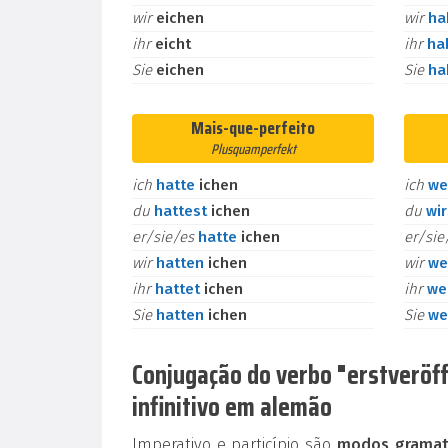
wir
eichen
wir
h
ihr
eicht
ihr
ha
Sie
eichen
Sie
h
Mais-que-perfeito
Plusquamperfekt
ich
hatte
ichen
ich
we
du
hattest
ichen
du
wi
er/sie/es
hatte
ichen
er/si
wir
hatten
ichen
wir
we
ihr
hattet
ichen
ihr
we
Sie
hatten
ichen
Sie
we
Conjugação do verbo "erstveröffe
infinitivo em alemão
Imperativo e particípio são
modos gramati