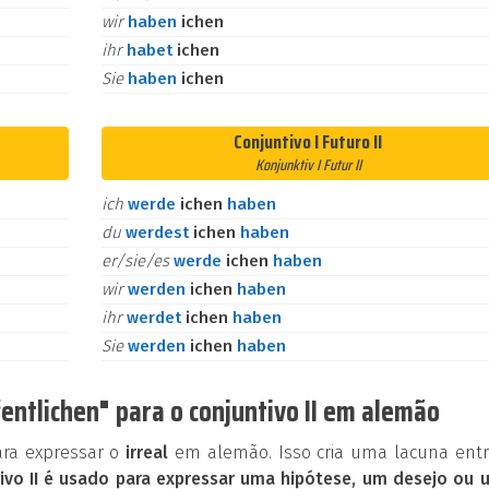
wir
haben
ichen
ihr
habet
ichen
Sie
haben
ichen
Conjuntivo I Futuro II
Konjunktiv I Futur II
ich
werde
ichen
haben
du
werdest
ichen
haben
er/sie/es
werde
ichen
haben
wir
werden
ichen
haben
ihr
werdet
ichen
haben
Sie
werden
ichen
haben
entlichen" para o conjuntivo II em alemão
ara expressar o
irreal
em alemão. Isso cria uma lacuna entr
ivo II é usado para expressar uma hipótese, um desejo ou 