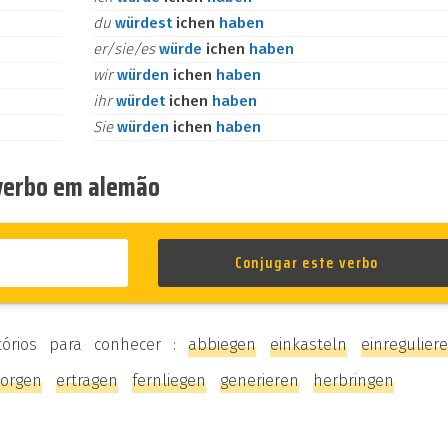
du
würdest
ichen
haben
er/sie/es
würde
ichen
haben
wir
würden
ichen
haben
ihr
würdet
ichen
haben
Sie
würden
ichen
haben
 verbo em alemão
tórios para conhecer :
abbiegen
einkasteln
einregulier
sorgen
ertragen
fernliegen
generieren
herbringen