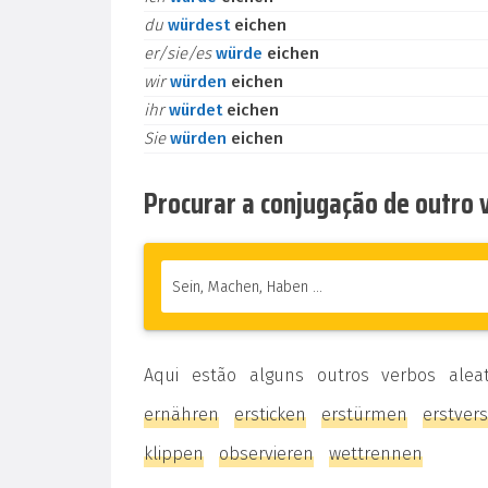
du
würdest
eichen
er/sie/es
würde
eichen
wir
würden
eichen
ihr
würdet
eichen
Sie
würden
eichen
Procurar a conjugação de outro
Aqui estão alguns outros verbos alea
ernähren
ersticken
erstürmen
erstver
klippen
observieren
wettrennen