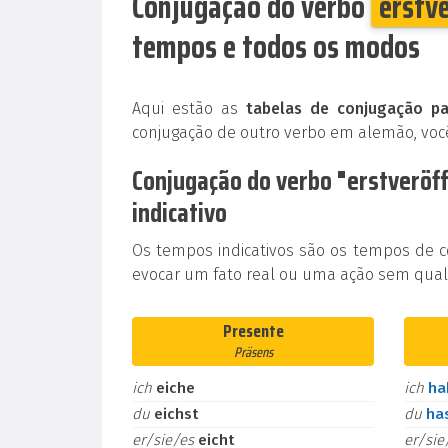
Conjugação do verbo
erstv
tempos e todos os modos
Aqui estão as
tabelas de conjugação pa
conjugação de outro verbo em alemão, voc
Conjugação do verbo "erstveröf
indicativo
Os tempos indicativos são os tempos de 
evocar um fato real ou uma ação sem qualq
Presente
Präsens
ich
eiche
ich
h
du
eichst
du
ha
er/sie/es
eicht
er/si