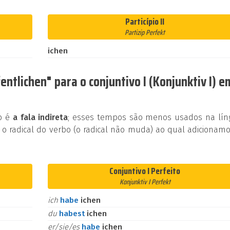
Particípio II
Partizip Perfekt
ichen
ntlichen" para o conjuntivo I (Konjunktiv I) e
ão é
a fala indireta
; esses tempos são menos usados na lín
 o radical do verbo (o radical não muda) ao qual adicionam
Conjuntivo I Perfeito
Konjunktiv I Perfekt
ich
habe
ichen
du
habest
ichen
er/sie/es
habe
ichen