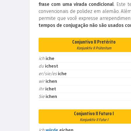
frase com uma virada condicional
. Este 
convencionais de polidez em alemão. Além
permite que você expresse arrependiment
tempos de conjugação não são usados co
Conjuntivo II Pretérito
Konjunktiv II Präteritum
ich
iche
du
ichest
er/sie/es
iche
wir
ichen
ihr
ichet
Sie
ichen
Conjuntivo II Futuro I
Konjunktiv II Futur I
ich
würde
eichen