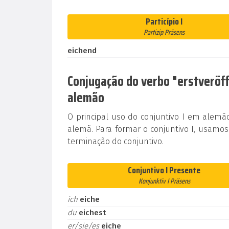
Particípio I
Partizip Präsens
eichend
Conjugação do verbo "erstveröffe
alemão
O principal uso do conjuntivo I em alem
alemã. Para formar o conjuntivo I, usamos
terminação do conjuntivo.
Conjuntivo I Presente
Konjunktiv I Präsens
ich
eiche
du
eichest
er/sie/es
eiche