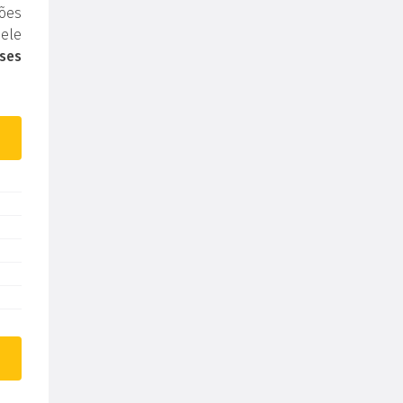
ões
ele
ses