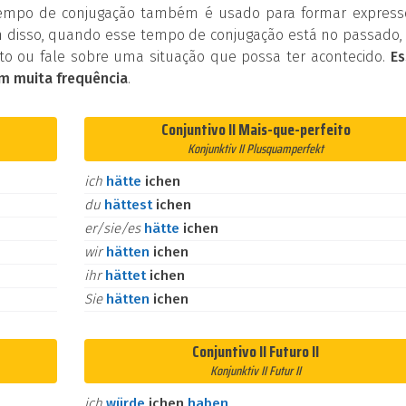
tempo de conjugação também é usado para formar express
 disso, quando esse tempo de conjugação está no passado, 
o ou fale sobre uma situação que possa ter acontecido.
Es
m muita frequência
.
Conjuntivo II Mais-que-perfeito
Konjunktiv II Plusquamperfekt
ich
hätte
ichen
du
hättest
ichen
er/sie/es
hätte
ichen
wir
hätten
ichen
ihr
hättet
ichen
Sie
hätten
ichen
Conjuntivo II Futuro II
Konjunktiv II Futur II
ich
würde
ichen
haben