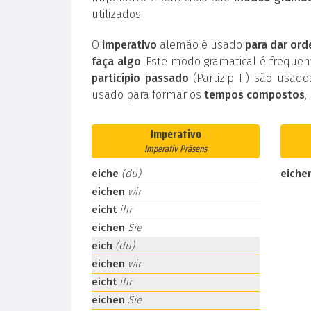
utilizados.
O
imperativo
alemão é usado
para dar ord
faça algo
. Este modo gramatical é frequ
particípio passado
(Partizip II) são usad
usado para formar os
tempos compostos
,
Imperativo
Imperativ Präsens
eiche
(du)
eiche
eichen
wir
eicht
ihr
eichen
Sie
eich
(du)
eichen
wir
eicht
ihr
eichen
Sie