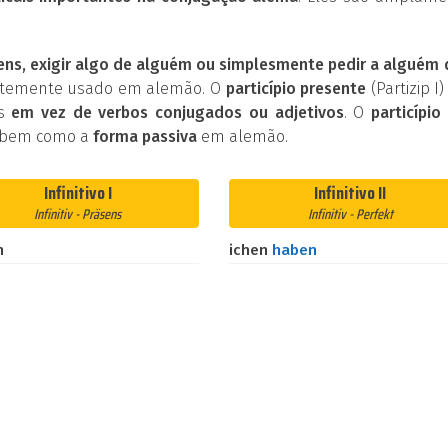
ens, exigir algo de alguém ou simplesmente pedir a alguém
entemente usado em alemão. O
particípio presente
(Partizip I)
os
em vez de verbos conjugados ou adjetivos
. O
particípio 
 bem como a
forma passiva
em alemão.
Infinitivo I
Infinitivo II
Infinitiv - Präsens
Infinitiv - Perfekt
n
ichen
haben