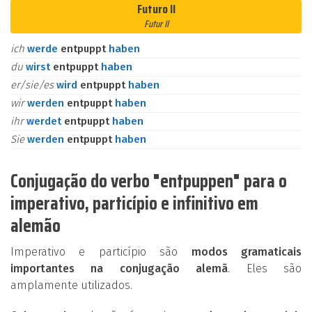
Futuro II
Futur II
ich
werde
entpuppt
haben
du
wirst
entpuppt
haben
er/sie/es
wird
entpuppt
haben
wir
werden
entpuppt
haben
ihr
werdet
entpuppt
haben
Sie
werden
entpuppt
haben
Conjugação do verbo "entpuppen" para o
imperativo, particípio e infinitivo em
alemão
Imperativo e particípio são
modos gramaticais
importantes na conjugação alemã
. Eles são
amplamente utilizados.