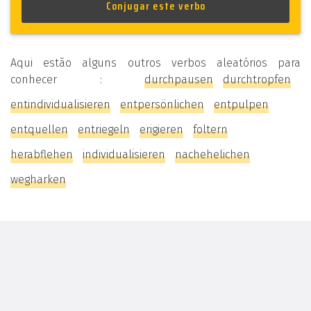
Aqui estão alguns outros verbos aleatórios para
conhecer :
durchpausen
durchtropfen
entindividualisieren
entpersönlichen
entpulpen
entquellen
entriegeln
erigieren
foltern
herabflehen
individualisieren
nachehelichen
wegharken