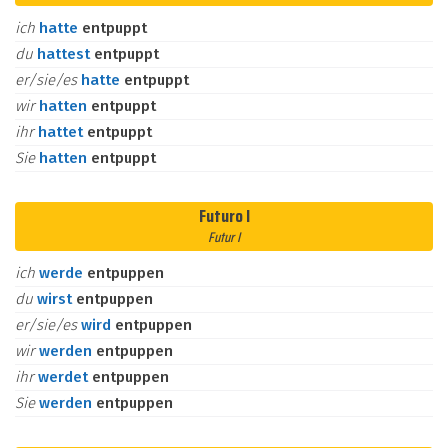
ich
hatte
entpuppt
du
hattest
entpuppt
er/sie/es
hatte
entpuppt
wir
hatten
entpuppt
ihr
hattet
entpuppt
Sie
hatten
entpuppt
Futuro I
Futur I
ich
werde
entpuppen
du
wirst
entpuppen
er/sie/es
wird
entpuppen
wir
werden
entpuppen
ihr
werdet
entpuppen
Sie
werden
entpuppen