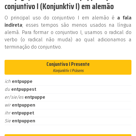
conjuntivo I (Konjunktiv I) em alemão
O principal uso do conjuntivo I em alemão é
a fala
indireta
; esses tempos são menos usados na língua
alemã. Para formar o conjuntivo I, usamos o radical do
verbo (o radical não muda) ao qual adicionamos a
terminação do conjuntivo.
Conjuntivo I Presente
Konjunktiv I Präsens
ich
entpuppe
du
entpuppest
er/sie/es
entpuppe
wir
entpuppen
ihr
entpuppet
Sie
entpuppen