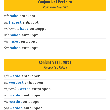
Conjuntivo I Perfeito
Konjunktiv I Perfekt
ich
habe
entpuppt
du
habest
entpuppt
er/sie/es
habe
entpuppt
wir
haben
entpuppt
ihr
habet
entpuppt
Sie
haben
entpuppt
Conjuntivo I Futuro I
Konjunktiv I Futur I
ich
werde
entpuppen
du
werdest
entpuppen
er/sie/es
werde
entpuppen
wir
werden
entpuppen
ihr
werdet
entpuppen
Sie
werden
entpuppen