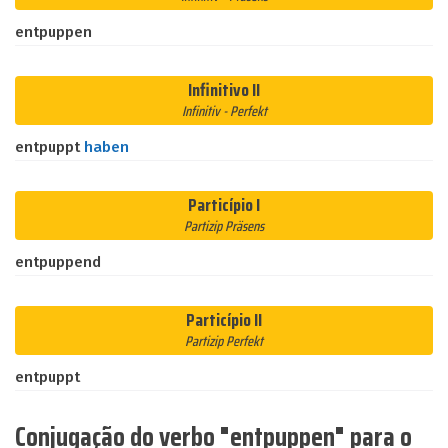
entpuppen
Infinitivo II
Infinitiv - Perfekt
entpuppt
haben
Particípio I
Partizip Präsens
entpuppend
Particípio II
Partizip Perfekt
entpuppt
Conjugação do verbo "entpuppen" para o