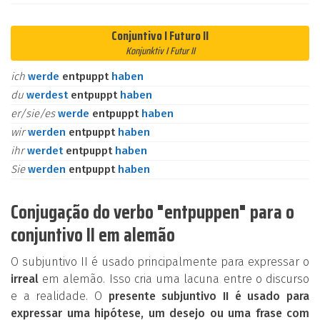
Conjuntivo I Futuro II
Konjunktiv I Futur II
ich
werde
entpuppt
haben
du
werdest
entpuppt
haben
er/sie/es
werde
entpuppt
haben
wir
werden
entpuppt
haben
ihr
werdet
entpuppt
haben
Sie
werden
entpuppt
haben
Conjugação do verbo "entpuppen" para o
conjuntivo II em alemão
O subjuntivo II é usado principalmente para expressar o
irreal
em alemão. Isso cria uma lacuna entre o discurso
e a realidade. O
presente subjuntivo II é usado para
expressar uma hipótese, um desejo ou uma frase com