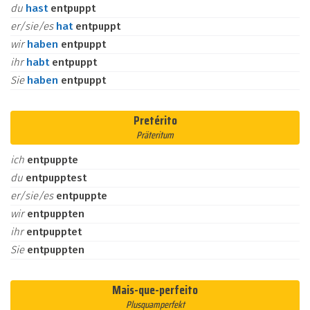
du
hast
entpuppt
er/sie/es
hat
entpuppt
wir
haben
entpuppt
ihr
habt
entpuppt
Sie
haben
entpuppt
Pretérito
Präteritum
ich
entpuppte
du
entpupptest
er/sie/es
entpuppte
wir
entpuppten
ihr
entpupptet
Sie
entpuppten
Mais-que-perfeito
Plusquamperfekt