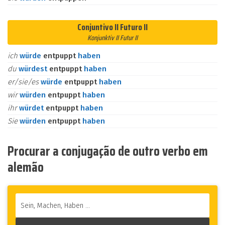
Conjuntivo II Futuro II
Konjunktiv II Futur II
ich
würde
entpuppt
haben
du
würdest
entpuppt
haben
er/sie/es
würde
entpuppt
haben
wir
würden
entpuppt
haben
ihr
würdet
entpuppt
haben
Sie
würden
entpuppt
haben
Procurar a conjugação de outro verbo em
alemão