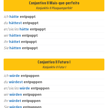
Conjuntivo II Mais-que-perfeito
Konjunktiv II Plusquamperfekt
ich
hätte
entpuppt
du
hättest
entpuppt
er/sie/es
hätte
entpuppt
wir
hätten
entpuppt
ihr
hättet
entpuppt
Sie
hätten
entpuppt
Conjuntivo II Futuro I
Konjunktiv II Futur I
ich
würde
entpuppen
du
würdest
entpuppen
er/sie/es
würde
entpuppen
wir
würden
entpuppen
ihr
würdet
entpuppen
Sie
würden
entpuppen