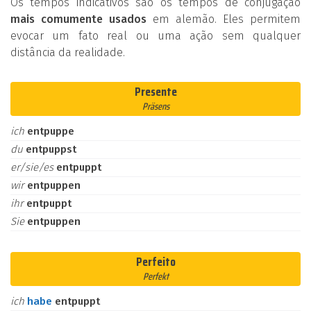
Os tempos indicativos são os tempos de conjugação
mais comumente usados
em alemão. Eles permitem
evocar um fato real ou uma ação sem qualquer
distância da realidade.
Presente
Präsens
ich
entpuppe
du
entpuppst
er/sie/es
entpuppt
wir
entpuppen
ihr
entpuppt
Sie
entpuppen
Perfeito
Perfekt
ich
habe
entpuppt