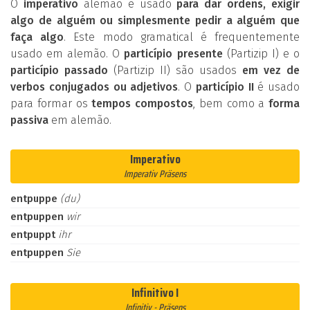
O
imperativo
alemão é usado
para dar ordens, exigir
algo de alguém ou simplesmente pedir a alguém que
faça algo
. Este modo gramatical é frequentemente
usado em alemão. O
particípio presente
(Partizip I) e o
particípio passado
(Partizip II) são usados
em vez de
verbos conjugados ou adjetivos
. O
particípio II
é usado
para formar os
tempos compostos
, bem como a
forma
passiva
em alemão.
Imperativo
Imperativ Präsens
entpuppe
(du)
entpuppen
wir
entpuppt
ihr
entpuppen
Sie
Infinitivo I
Infinitiv - Präsens