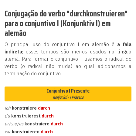
Conjugação do verbo "durchkonstruieren"
para o conjuntivo I (Konjunktiv I) em
alemão
O principal uso do conjuntivo I em alemão é
a fala
indireta
; esses tempos são menos usados na língua
alemã. Para formar o conjuntivo I, usamos o radical do
verbo (o radical não muda) ao qual adicionamos a
terminação do conjuntivo.
Conjuntivo I Presente
Konjunktiv I Präsens
ich
konstruiere
durch
du
konstruierest
durch
er/sie/es
konstruiere
durch
wir
konstruieren
durch