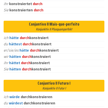
ihr
konstruiertet
durch
Sie
konstruierten
durch
Conjuntivo II Mais-que-perfeito
Konjunktiv II Plusquamperfekt
ich
hätte
durch
konstruiert
du
hättest
durch
konstruiert
er/sie/es
hätte
durch
konstruiert
wir
hätten
durch
konstruiert
ihr
hättet
durch
konstruiert
Sie
hätten
durch
konstruiert
Conjuntivo II Futuro I
Konjunktiv II Futur I
ich
würde
durchkonstruieren
du
würdest
durchkonstruieren