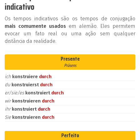
indicativo
Os tempos indicativos são os tempos de conjugação
mais comumente usados
em alemão. Eles permitem
evocar um fato real ou uma ação sem qualquer
distância da realidade.
Presente
Präsens
ich
konstruiere
durch
du
konstruierst
durch
er/sie/es
konstruiert
durch
wir
konstruieren
durch
ihr
konstruiert
durch
Sie
konstruieren
durch
Perfeito