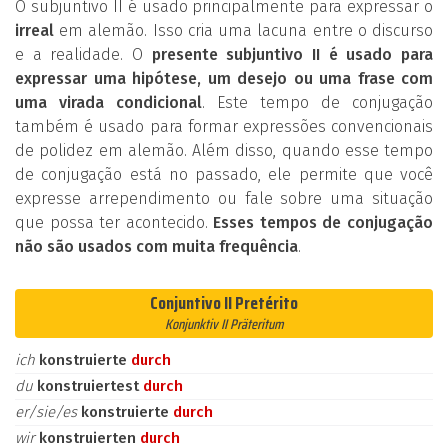
O subjuntivo II é usado principalmente para expressar o
irreal
em alemão. Isso cria uma lacuna entre o discurso
e a realidade. O
presente subjuntivo II é usado para
expressar uma hipótese, um desejo ou uma frase com
uma virada condicional
. Este tempo de conjugação
também é usado para formar expressões convencionais
de polidez em alemão. Além disso, quando esse tempo
de conjugação está no passado, ele permite que você
expresse arrependimento ou fale sobre uma situação
que possa ter acontecido.
Esses tempos de conjugação
não são usados com muita frequência
.
Conjuntivo II Pretérito
Konjunktiv II Präteritum
ich
konstruierte
durch
du
konstruiertest
durch
er/sie/es
konstruierte
durch
wir
konstruierten
durch