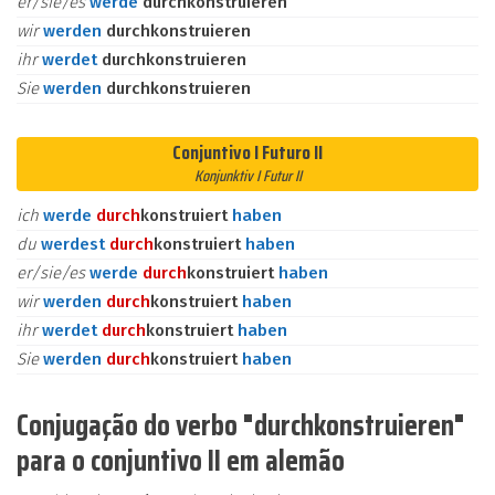
er/sie/es
werde
durchkonstruieren
wir
werden
durchkonstruieren
ihr
werdet
durchkonstruieren
Sie
werden
durchkonstruieren
Conjuntivo I Futuro II
Konjunktiv I Futur II
ich
werde
durch
konstruiert
haben
du
werdest
durch
konstruiert
haben
er/sie/es
werde
durch
konstruiert
haben
wir
werden
durch
konstruiert
haben
ihr
werdet
durch
konstruiert
haben
Sie
werden
durch
konstruiert
haben
Conjugação do verbo "durchkonstruieren"
para o conjuntivo II em alemão