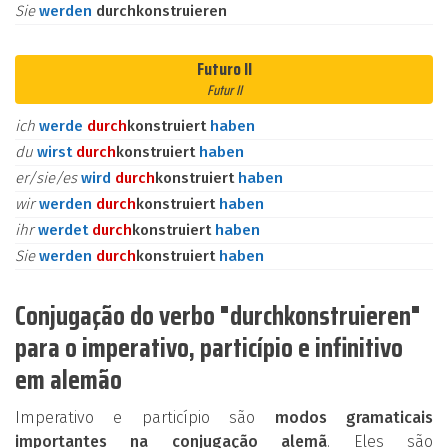
Sie
werden
durchkonstruieren
Futuro II
Futur II
ich
werde
durch
konstruiert
haben
du
wirst
durch
konstruiert
haben
er/sie/es
wird
durch
konstruiert
haben
wir
werden
durch
konstruiert
haben
ihr
werdet
durch
konstruiert
haben
Sie
werden
durch
konstruiert
haben
Conjugação do verbo "durchkonstruieren"
para o imperativo, particípio e infinitivo
em alemão
Imperativo e particípio são
modos gramaticais
importantes na conjugação alemã
. Eles são