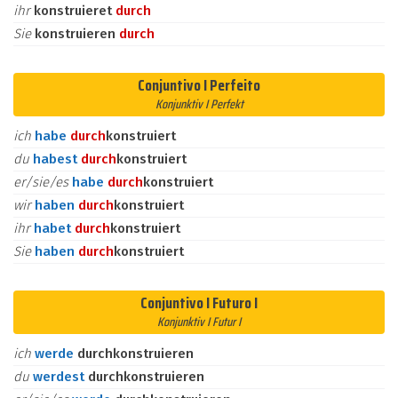
ihr
konstruieret
durch
Sie
konstruieren
durch
Conjuntivo I Perfeito
Konjunktiv I Perfekt
ich
habe
durch
konstruiert
du
habest
durch
konstruiert
er/sie/es
habe
durch
konstruiert
wir
haben
durch
konstruiert
ihr
habet
durch
konstruiert
Sie
haben
durch
konstruiert
Conjuntivo I Futuro I
Konjunktiv I Futur I
ich
werde
durchkonstruieren
du
werdest
durchkonstruieren