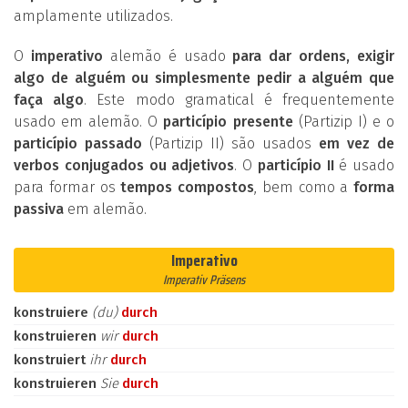
amplamente utilizados.
O
imperativo
alemão é usado
para dar ordens, exigir
algo de alguém ou simplesmente pedir a alguém que
faça algo
. Este modo gramatical é frequentemente
usado em alemão. O
particípio presente
(Partizip I) e o
particípio passado
(Partizip II) são usados
em vez de
verbos conjugados ou adjetivos
. O
particípio II
é usado
para formar os
tempos compostos
, bem como a
forma
passiva
em alemão.
Imperativo
Imperativ Präsens
konstruiere
(du)
durch
konstruieren
wir
durch
konstruiert
ihr
durch
konstruieren
Sie
durch