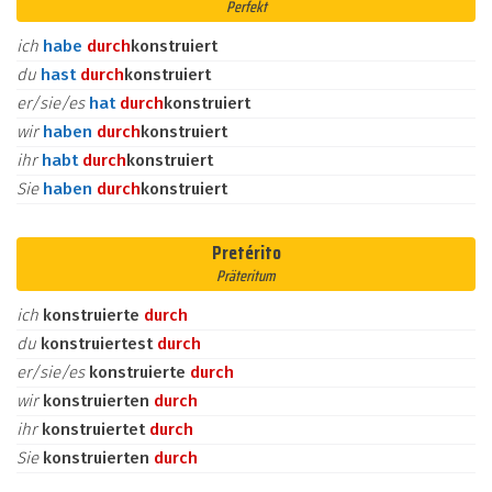
Perfekt
ich
habe
durch
konstruiert
du
hast
durch
konstruiert
er/sie/es
hat
durch
konstruiert
wir
haben
durch
konstruiert
ihr
habt
durch
konstruiert
Sie
haben
durch
konstruiert
Pretérito
Präteritum
ich
konstruierte
durch
du
konstruiertest
durch
er/sie/es
konstruierte
durch
wir
konstruierten
durch
ihr
konstruiertet
durch
Sie
konstruierten
durch