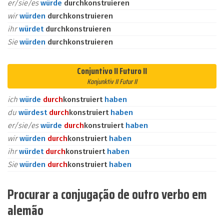
er/sie/es
würde
durchkonstruieren
wir
würden
durchkonstruieren
ihr
würdet
durchkonstruieren
Sie
würden
durchkonstruieren
Conjuntivo II Futuro II
Konjunktiv II Futur II
ich
würde
durch
konstruiert
haben
du
würdest
durch
konstruiert
haben
er/sie/es
würde
durch
konstruiert
haben
wir
würden
durch
konstruiert
haben
ihr
würdet
durch
konstruiert
haben
Sie
würden
durch
konstruiert
haben
Procurar a conjugação de outro verbo em
alemão