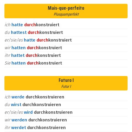
Mais-que-perfeito
Plusquamperfekt
ich
hatte
durch
konstruiert
du
hattest
durch
konstruiert
er/sie/es
hatte
durch
konstruiert
wir
hatten
durch
konstruiert
ihr
hattet
durch
konstruiert
Sie
hatten
durch
konstruiert
Futuro I
Futur I
ich
werde
durchkonstruieren
du
wirst
durchkonstruieren
er/sie/es
wird
durchkonstruieren
wir
werden
durchkonstruieren
ihr
werdet
durchkonstruieren