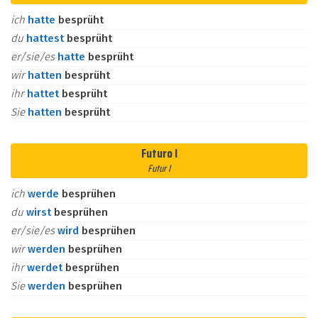
ich
hatte
besprüht
du
hattest
besprüht
er/sie/es
hatte
besprüht
wir
hatten
besprüht
ihr
hattet
besprüht
Sie
hatten
besprüht
Futuro I
Futur I
ich
werde
besprühen
du
wirst
besprühen
er/sie/es
wird
besprühen
wir
werden
besprühen
ihr
werdet
besprühen
Sie
werden
besprühen