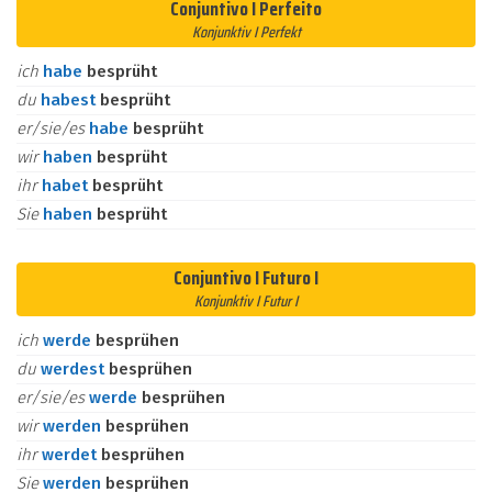
Conjuntivo I Perfeito
Konjunktiv I Perfekt
ich
habe
besprüht
du
habest
besprüht
er/sie/es
habe
besprüht
wir
haben
besprüht
ihr
habet
besprüht
Sie
haben
besprüht
Conjuntivo I Futuro I
Konjunktiv I Futur I
ich
werde
besprühen
du
werdest
besprühen
er/sie/es
werde
besprühen
wir
werden
besprühen
ihr
werdet
besprühen
Sie
werden
besprühen