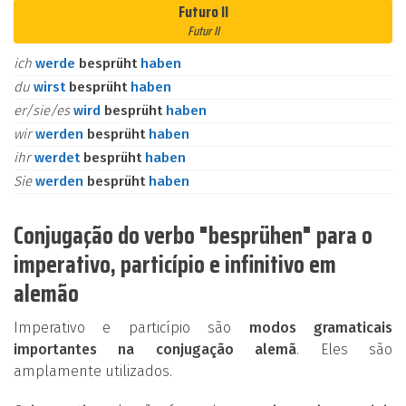
Futuro II
Futur II
ich
werde
besprüht
haben
du
wirst
besprüht
haben
er/sie/es
wird
besprüht
haben
wir
werden
besprüht
haben
ihr
werdet
besprüht
haben
Sie
werden
besprüht
haben
Conjugação do verbo "besprühen" para o
imperativo, particípio e infinitivo em
alemão
Imperativo e particípio são
modos gramaticais
importantes na conjugação alemã
. Eles são
amplamente utilizados.