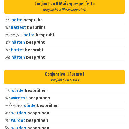
Conjuntivo II Mais-que-perfeito
Konjunktiv II Plusquamperfekt
ich
hätte
besprüht
du
hättest
besprüht
er/sie/es
hätte
besprüht
wir
hätten
besprüht
ihr
hättet
besprüht
Sie
hätten
besprüht
Conjuntivo II Futuro I
Konjunktiv II Futur I
ich
würde
besprühen
du
würdest
besprühen
er/sie/es
würde
besprühen
wir
würden
besprühen
ihr
würdet
besprühen
Sie
würden
besprühen