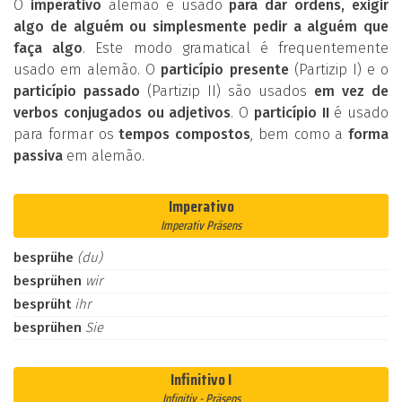
O
imperativo
alemão é usado
para dar ordens, exigir
algo de alguém ou simplesmente pedir a alguém que
faça algo
. Este modo gramatical é frequentemente
usado em alemão. O
particípio presente
(Partizip I) e o
particípio passado
(Partizip II) são usados
em vez de
verbos conjugados ou adjetivos
. O
particípio II
é usado
para formar os
tempos compostos
, bem como a
forma
passiva
em alemão.
Imperativo
Imperativ Präsens
besprühe
(du)
besprühen
wir
besprüht
ihr
besprühen
Sie
Infinitivo I
Infinitiv - Präsens