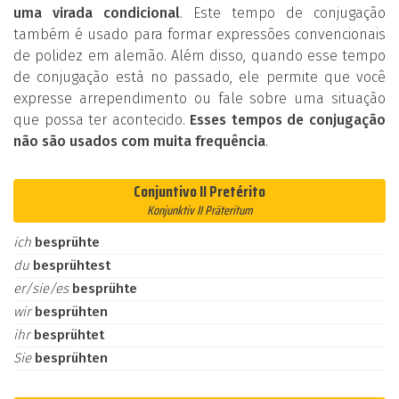
uma virada condicional
. Este tempo de conjugação
também é usado para formar expressões convencionais
de polidez em alemão. Além disso, quando esse tempo
de conjugação está no passado, ele permite que você
expresse arrependimento ou fale sobre uma situação
que possa ter acontecido.
Esses tempos de conjugação
não são usados com muita frequência
.
Conjuntivo II Pretérito
Konjunktiv II Präteritum
ich
besprühte
du
besprühtest
er/sie/es
besprühte
wir
besprühten
ihr
besprühtet
Sie
besprühten