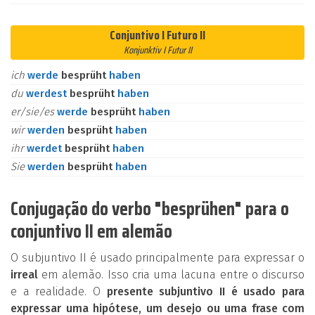
Conjuntivo I Futuro II
Konjunktiv I Futur II
ich
werde
besprüht
haben
du
werdest
besprüht
haben
er/sie/es
werde
besprüht
haben
wir
werden
besprüht
haben
ihr
werdet
besprüht
haben
Sie
werden
besprüht
haben
Conjugação do verbo "besprühen" para o
conjuntivo II em alemão
O subjuntivo II é usado principalmente para expressar o
irreal
em alemão. Isso cria uma lacuna entre o discurso
e a realidade. O
presente subjuntivo II é usado para
expressar uma hipótese, um desejo ou uma frase com