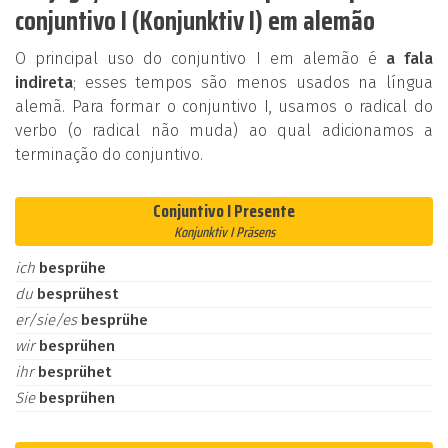
conjuntivo I (Konjunktiv I) em alemão
O principal uso do conjuntivo I em alemão é
a fala
indireta
; esses tempos são menos usados na língua
alemã. Para formar o conjuntivo I, usamos o radical do
verbo (o radical não muda) ao qual adicionamos a
terminação do conjuntivo.
Conjuntivo I Presente
Konjunktiv I Präsens
ich
besprühe
du
besprühest
er/sie/es
besprühe
wir
besprühen
ihr
besprühet
Sie
besprühen