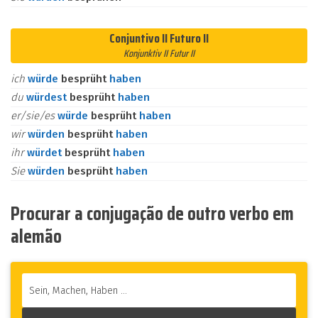
Conjuntivo II Futuro II
Konjunktiv II Futur II
ich
würde
besprüht
haben
du
würdest
besprüht
haben
er/sie/es
würde
besprüht
haben
wir
würden
besprüht
haben
ihr
würdet
besprüht
haben
Sie
würden
besprüht
haben
Procurar a conjugação de outro verbo em
alemão