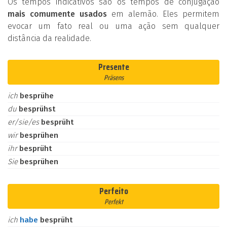
Os tempos indicativos são os tempos de conjugação
mais comumente usados
em alemão. Eles permitem
evocar um fato real ou uma ação sem qualquer
distância da realidade.
Presente
Präsens
ich
besprühe
du
besprühst
er/sie/es
besprüht
wir
besprühen
ihr
besprüht
Sie
besprühen
Perfeito
Perfekt
ich
habe
besprüht