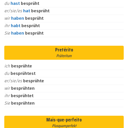
du
hast
besprüht
er/sie/es
hat
besprüht
wir
haben
besprüht
ihr
habt
besprüht
Sie
haben
besprüht
Pretérito
Präteritum
ich
besprühte
du
besprühtest
er/sie/es
besprühte
wir
besprühten
ihr
besprühtet
Sie
besprühten
Mais-que-perfeito
Plusquamperfekt