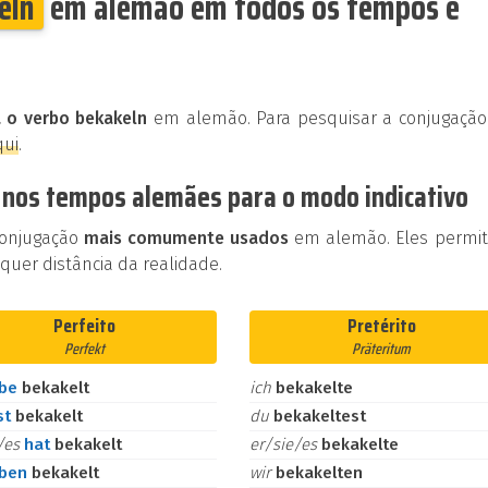
eln
em alemão em todos os tempos e
 o verbo bekakeln
em alemão. Para pesquisar a conjugação
qui
.
 nos tempos alemães para o modo indicativo
conjugação
mais comumente usados
em alemão. Eles permi
uer distância da realidade.
Perfeito
Pretérito
Perfekt
Präteritum
abe
bekakelt
ich
bekakelte
st
bekakelt
du
bekakeltest
e/es
hat
bekakelt
er/sie/es
bekakelte
aben
bekakelt
wir
bekakelten