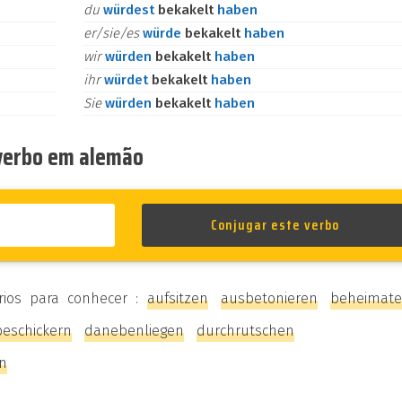
du
würdest
bekakelt
haben
er/sie/es
würde
bekakelt
haben
wir
würden
bekakelt
haben
ihr
würdet
bekakelt
haben
Sie
würden
bekakelt
haben
 verbo em alemão
rios para conhecer :
aufsitzen
ausbetonieren
beheimat
beschickern
danebenliegen
durchrutschen
en