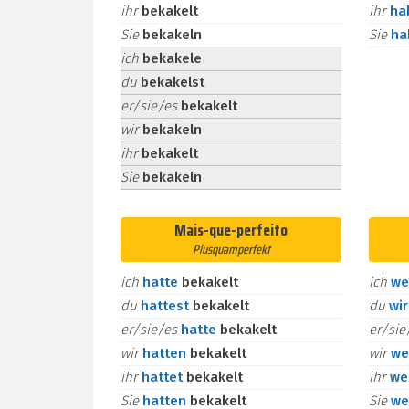
ihr
bekakelt
ihr
ha
Sie
bekakeln
Sie
h
ich
bekakele
du
bekakelst
er/sie/es
bekakelt
wir
bekakeln
ihr
bekakelt
Sie
bekakeln
Mais-que-perfeito
Plusquamperfekt
ich
hatte
bekakelt
ich
we
du
hattest
bekakelt
du
wi
er/sie/es
hatte
bekakelt
er/si
wir
hatten
bekakelt
wir
we
ihr
hattet
bekakelt
ihr
we
Sie
hatten
bekakelt
Sie
we