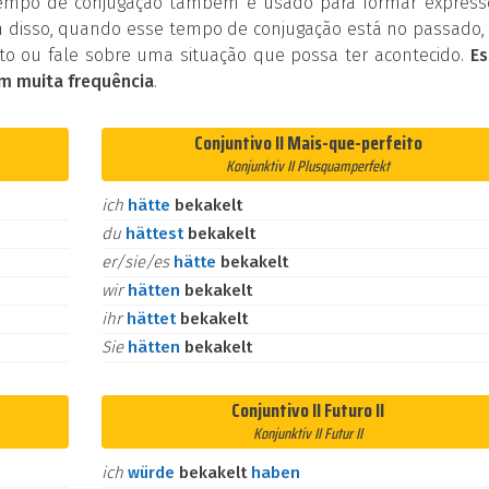
tempo de conjugação também é usado para formar express
 disso, quando esse tempo de conjugação está no passado, 
o ou fale sobre uma situação que possa ter acontecido.
Es
m muita frequência
.
Conjuntivo II Mais-que-perfeito
Konjunktiv II Plusquamperfekt
ich
hätte
bekakelt
du
hättest
bekakelt
er/sie/es
hätte
bekakelt
wir
hätten
bekakelt
ihr
hättet
bekakelt
Sie
hätten
bekakelt
Conjuntivo II Futuro II
Konjunktiv II Futur II
ich
würde
bekakelt
haben