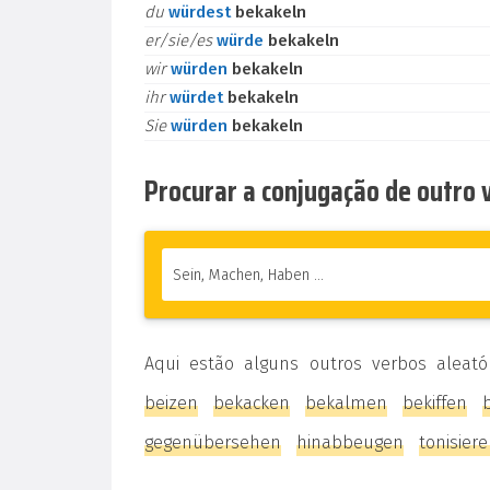
du
würdest
bekakeln
er/sie/es
würde
bekakeln
wir
würden
bekakeln
ihr
würdet
bekakeln
Sie
würden
bekakeln
Procurar a conjugação de outro
Aqui estão alguns outros verbos aleató
beizen
bekacken
bekalmen
bekiffen
gegenübersehen
hinabbeugen
tonisier