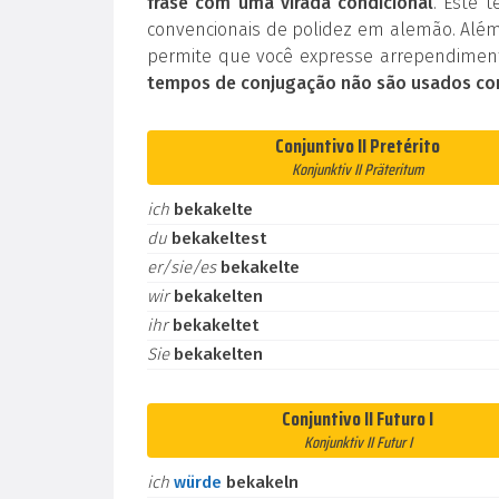
frase com uma virada condicional
. Este 
convencionais de polidez em alemão. Além
permite que você expresse arrependiment
tempos de conjugação não são usados co
Conjuntivo II Pretérito
Konjunktiv II Präteritum
ich
bekakelte
du
bekakeltest
er/sie/es
bekakelte
wir
bekakelten
ihr
bekakeltet
Sie
bekakelten
Conjuntivo II Futuro I
Konjunktiv II Futur I
ich
würde
bekakeln