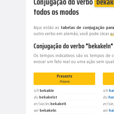
Conjugação do verbo
bekak
todos os modos
Aqui estão as
tabelas de conjugação para
outro verbo em alemão, você pode clicar
a
Conjugação do verbo "bekakeln"
Os tempos indicativos são os tempos de 
evocar um fato real ou uma ação sem qualq
Presente
Präsens
ich
bekakle
ich
h
du
bekakelst
du
ha
er/sie/es
bekakelt
er/si
wir
bekakeln
wir
h