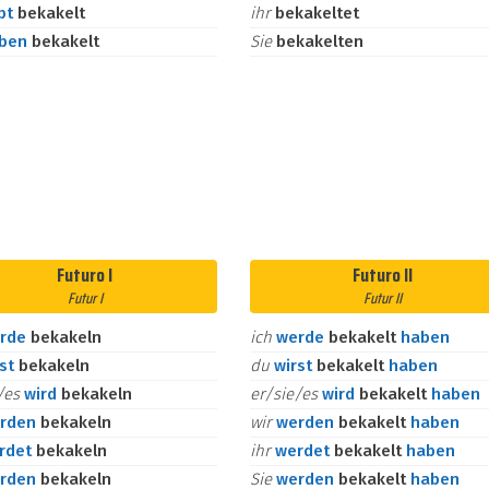
bt
bekakelt
ihr
bekakeltet
aben
bekakelt
Sie
bekakelten
Futuro I
Futuro II
Futur I
Futur II
rde
bekakeln
ich
werde
bekakelt
haben
rst
bekakeln
du
wirst
bekakelt
haben
e/es
wird
bekakeln
er/sie/es
wird
bekakelt
haben
rden
bekakeln
wir
werden
bekakelt
haben
rdet
bekakeln
ihr
werdet
bekakelt
haben
rden
bekakeln
Sie
werden
bekakelt
haben