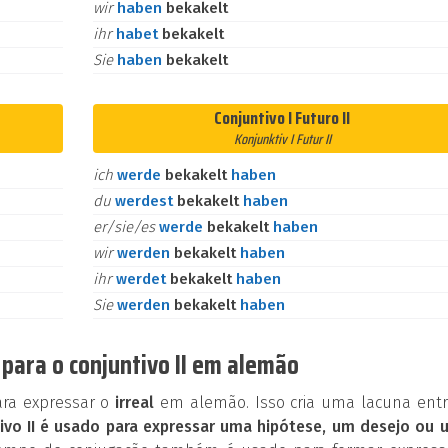
wir
haben
bekakelt
ihr
habet
bekakelt
Sie
haben
bekakelt
Conjuntivo I Futuro II
Konjunktiv I Futur II
ich
werde
bekakelt
haben
du
werdest
bekakelt
haben
er/sie/es
werde
bekakelt
haben
wir
werden
bekakelt
haben
ihr
werdet
bekakelt
haben
Sie
werden
bekakelt
haben
para o conjuntivo II em alemão
ara expressar o
irreal
em alemão. Isso cria uma lacuna entr
ivo II é usado para expressar uma hipótese, um desejo ou 