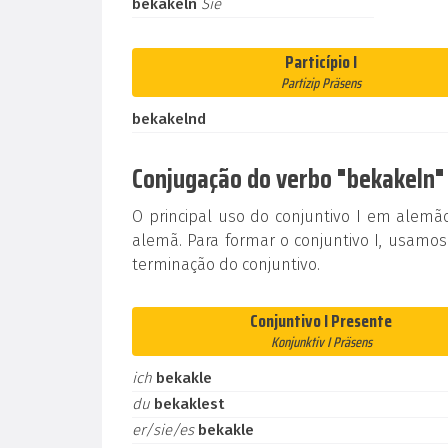
bekakeln
Sie
Particípio I
Partizip Präsens
bekakelnd
Conjugação do verbo "bekakeln" 
O principal uso do conjuntivo I em alem
alemã. Para formar o conjuntivo I, usamos
terminação do conjuntivo.
Conjuntivo I Presente
Konjunktiv I Präsens
ich
bekakle
du
bekaklest
er/sie/es
bekakle