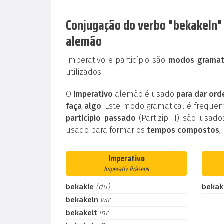
Conjugação do verbo "bekakeln" p
alemão
Imperativo e particípio são
modos gramati
utilizados.
O
imperativo
alemão é usado
para dar ord
faça algo
. Este modo gramatical é frequ
particípio passado
(Partizip II) são usad
usado para formar os
tempos compostos
,
Imperativo
Imperativ Präsens
bekakle
(du)
bekak
bekakeln
wir
bekakelt
ihr