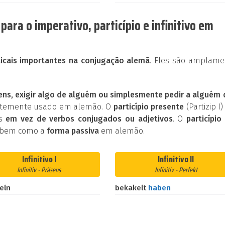
ara o imperativo, particípio e infinitivo em
cais importantes na conjugação alemã
. Eles são amplame
ens, exigir algo de alguém ou simplesmente pedir a alguém
entemente usado em alemão. O
particípio presente
(Partizip I)
os
em vez de verbos conjugados ou adjetivos
. O
particípio 
 bem como a
forma passiva
em alemão.
Infinitivo I
Infinitivo II
Infinitiv - Präsens
Infinitiv - Perfekt
eln
bekakelt
haben