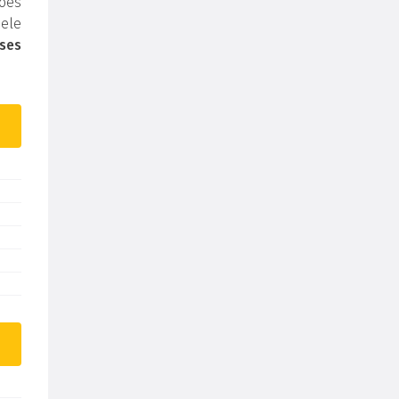
ões
ele
ses