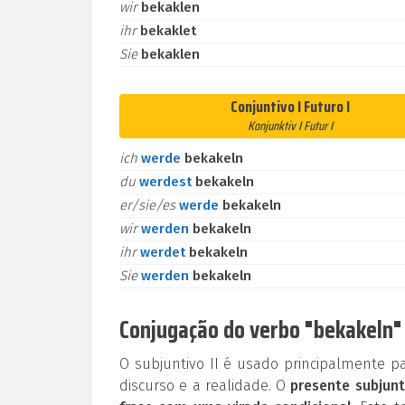
wir
bekaklen
ihr
bekaklet
Sie
bekaklen
Conjuntivo I Futuro I
Konjunktiv I Futur I
ich
werde
bekakeln
du
werdest
bekakeln
er/sie/es
werde
bekakeln
wir
werden
bekakeln
ihr
werdet
bekakeln
Sie
werden
bekakeln
Conjugação do verbo "bekakeln" 
O subjuntivo II é usado principalmente p
discurso e a realidade. O
presente subjunt