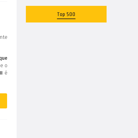
Top 500
nte
 que
 e o
II
é