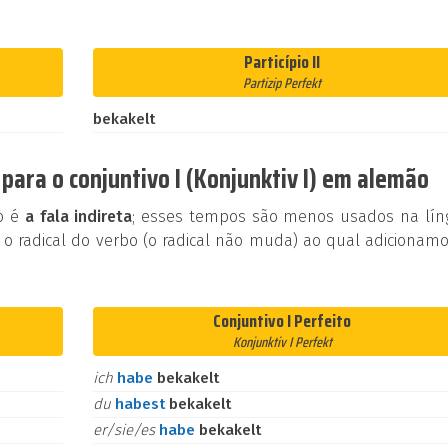
Particípio II
Partizip Perfekt
bekakelt
para o conjuntivo I (Konjunktiv I) em alemão
ão é
a fala indireta
; esses tempos são menos usados na lín
 o radical do verbo (o radical não muda) ao qual adicionam
Conjuntivo I Perfeito
Konjunktiv I Perfekt
ich
habe
bekakelt
du
habest
bekakelt
er/sie/es
habe
bekakelt