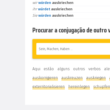
wir
würden
auskriechen
ihr
würdet
auskriechen
Sie
würden
auskriechen
Procurar a conjugação de outro
Aqui estão alguns outros verbos al
auskorrigieren
auskreuzen
auskriegen
exterritorialisieren
hereinlegen
schupfe