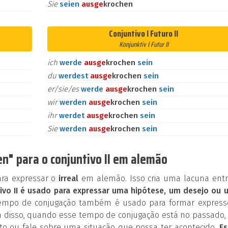
Sie
seien
aus
ge
krochen
Conjuntivo I Futuro II
Konjunktiv I Futur II
ich
werde
aus
ge
krochen
sein
du
werdest
aus
ge
krochen
sein
er/sie/es
werde
aus
ge
krochen
sein
wir
werden
aus
ge
krochen
sein
ihr
werdet
aus
ge
krochen
sein
Sie
werden
aus
ge
krochen
sein
n" para o conjuntivo II em alemão
ara expressar o
irreal
em alemão. Isso cria uma lacuna entr
ivo II é usado para expressar uma hipótese, um desejo ou 
tempo de conjugação também é usado para formar express
 disso, quando esse tempo de conjugação está no passado, 
o ou fale sobre uma situação que possa ter acontecido.
Es