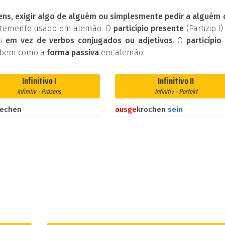
ens, exigir algo de alguém ou simplesmente pedir a alguém
entemente usado em alemão. O
particípio presente
(Partizip I)
os
em vez de verbos conjugados ou adjetivos
. O
particípio 
 bem como a
forma passiva
em alemão.
Infinitivo I
Infinitivo II
Infinitiv - Präsens
Infinitiv - Perfekt
iechen
aus
ge
krochen
sein