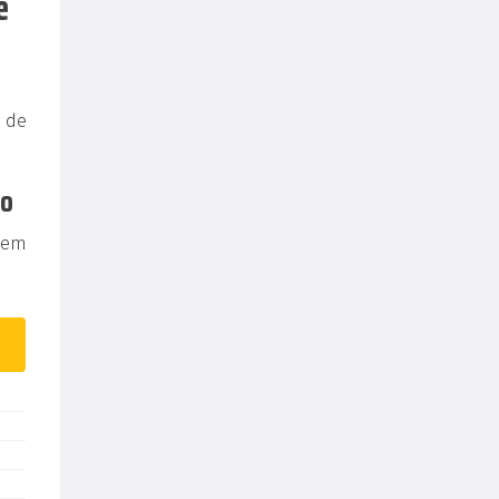
e
 de
vo
tem