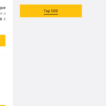
 que
Top 500
 e o
II
é