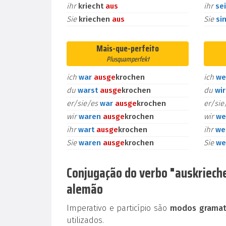
ihr
kriecht
aus
ihr
se
Sie
kriechen
aus
Sie
si
Mais-que-perfeito
Plusquamperfekt
ich
war
aus
ge
krochen
ich
we
du
warst
aus
ge
krochen
du
wi
er/sie/es
war
aus
ge
krochen
er/si
wir
waren
aus
ge
krochen
wir
we
ihr
wart
aus
ge
krochen
ihr
we
Sie
waren
aus
ge
krochen
Sie
we
Conjugação do verbo "auskriechen
alemão
Imperativo e particípio são
modos gramati
utilizados.