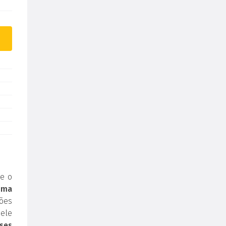
e o
uma
ões
ele
ses