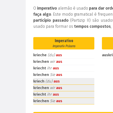
O
imperativo
alemão é usado
para dar ord
faça algo
. Este modo gramatical é frequ
particípio passado
(Partizip II) são usad
usado para formar os
tempos compostos
,
Imperativo
Imperativ Präsens
krieche
(du)
aus
auskr
kriechen
wir
aus
kriecht
ihr
aus
kriechen
Sie
aus
kriech
(du)
aus
kriechen
wir
aus
kriecht
ihr
aus
kriechen
Sie
aus