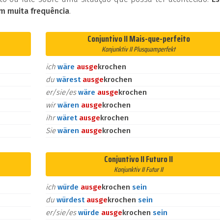
m muita frequência
.
Conjuntivo II Mais-que-perfeito
Konjunktiv II Plusquamperfekt
ich
wäre
aus
ge
krochen
du
wärest
aus
ge
krochen
er/sie/es
wäre
aus
ge
krochen
wir
wären
aus
ge
krochen
ihr
wäret
aus
ge
krochen
Sie
wären
aus
ge
krochen
Conjuntivo II Futuro II
Konjunktiv II Futur II
ich
würde
aus
ge
krochen
sein
du
würdest
aus
ge
krochen
sein
er/sie/es
würde
aus
ge
krochen
sein