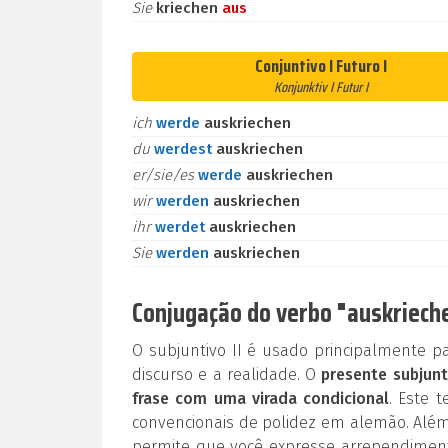
Sie
kriechen
aus
Conjuntivo I Futuro I
Konjunktiv I Futur I
ich
werde
auskriechen
du
werdest
auskriechen
er/sie/es
werde
auskriechen
wir
werden
auskriechen
ihr
werdet
auskriechen
Sie
werden
auskriechen
Conjugação do verbo "auskrieche
O subjuntivo II é usado principalmente p
discurso e a realidade. O
presente subjunt
frase com uma virada condicional
. Este 
convencionais de polidez em alemão. Além
permite que você expresse arrependiment