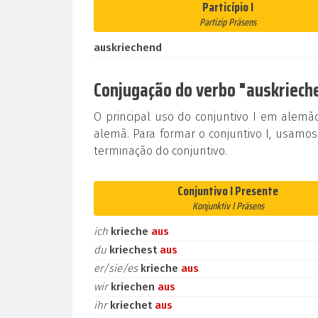
Particípio I
Partizip Präsens
auskriechend
Conjugação do verbo "auskrieche
O principal uso do conjuntivo I em alem
alemã. Para formar o conjuntivo I, usamos
terminação do conjuntivo.
Conjuntivo I Presente
Konjunktiv I Präsens
ich
krieche
aus
du
kriechest
aus
er/sie/es
krieche
aus
wir
kriechen
aus
ihr
kriechet
aus