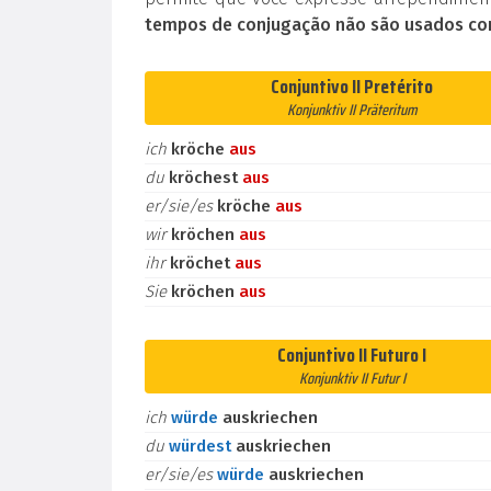
tempos de conjugação não são usados co
Conjuntivo II Pretérito
Konjunktiv II Präteritum
ich
kröche
aus
du
kröchest
aus
er/sie/es
kröche
aus
wir
kröchen
aus
ihr
kröchet
aus
Sie
kröchen
aus
Conjuntivo II Futuro I
Konjunktiv II Futur I
ich
würde
auskriechen
du
würdest
auskriechen
er/sie/es
würde
auskriechen