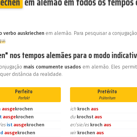
iechen
em alemão em todos os tempos 
o verbo auskriechen
em alemão. Para pesquisar a conjugação
qui
.
en" nos tempos alemães para o modo indicati
conjugação
mais comumente usados
em alemão. Eles permi
uer distância da realidade.
Perfeito
Pretérito
Perfekt
Präteritum
n
aus
ge
krochen
ich
kroch
aus
st
aus
ge
krochen
du
krochst
aus
e/es
ist
aus
ge
krochen
er/sie/es
kroch
aus
nd
aus
ge
krochen
wir
krochen
aus