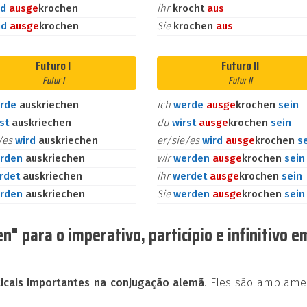
id
aus
ge
krochen
ihr
krocht
aus
nd
aus
ge
krochen
Sie
krochen
aus
Futuro I
Futuro II
Futur I
Futur II
rde
auskriechen
ich
werde
aus
ge
krochen
sein
rst
auskriechen
du
wirst
aus
ge
krochen
sein
e/es
wird
auskriechen
er/sie/es
wird
aus
ge
krochen
s
rden
auskriechen
wir
werden
aus
ge
krochen
sein
rdet
auskriechen
ihr
werdet
aus
ge
krochen
sein
rden
auskriechen
Sie
werden
aus
ge
krochen
sein
" para o imperativo, particípio e infinitivo e
cais importantes na conjugação alemã
. Eles são amplame