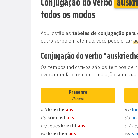
Conjugação do verbo
auskr
todos os modos
Aqui estão as
tabelas de conjugação para 
outro verbo em alemão, você pode clicar
a
Conjugação do verbo "auskriech
Os tempos indicativos são os tempos de 
evocar um fato real ou uma ação sem qualq
Presente
Präsens
ich
krieche
aus
ich
bi
du
kriechst
aus
du
bi
er/sie/es
kriecht
aus
er/si
wir
kriechen
aus
wir
si