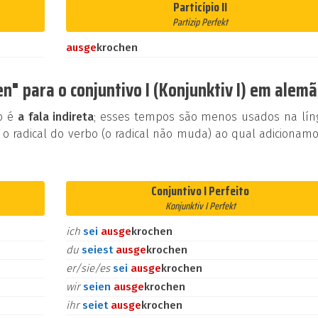
Particípio II
Partizip Perfekt
aus
ge
krochen
n" para o conjuntivo I (Konjunktiv I) em alem
ão é
a fala indireta
; esses tempos são menos usados na lín
 o radical do verbo (o radical não muda) ao qual adicionam
Conjuntivo I Perfeito
Konjunktiv I Perfekt
ich
sei
aus
ge
krochen
du
seiest
aus
ge
krochen
er/sie/es
sei
aus
ge
krochen
wir
seien
aus
ge
krochen
ihr
seiet
aus
ge
krochen