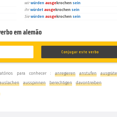
wir
würden
aus
ge
krochen
sein
ihr
würdet
aus
ge
krochen
sein
Sie
würden
aus
ge
krochen
sein
 verbo em alemão
eatórios para conhecer :
anregieren
anstufen
ausgrät
auslachen
ausspinnen
berechtigen
davontreiben
n