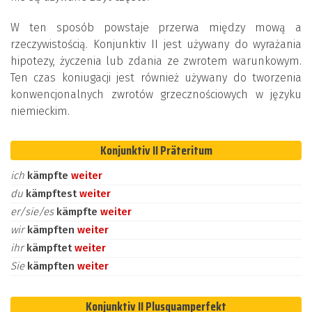
W ten sposób powstaje przerwa między mową a
rzeczywistością. Konjunktiv II jest używany do wyrażania
hipotezy, życzenia lub zdania ze zwrotem warunkowym.
Ten czas koniugacji jest również używany do tworzenia
konwencjonalnych zwrotów grzecznościowych w języku
niemieckim.
Konjunktiv II Präteritum
ich
kämpfte
weiter
du
kämpftest
weiter
er/sie/es
kämpfte
weiter
wir
kämpften
weiter
ihr
kämpftet
weiter
Sie
kämpften
weiter
Konjunktiv II Plusquamperfekt