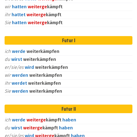
wir
hatten
weiter
ge
kämpft
ihr
hattet
weiter
ge
kämpft
Sie
hatten
weiter
ge
kämpft
Futur I
ich
werde
weiterkämpfen
du
wirst
weiterkämpfen
er/sie/es
wird
weiterkämpfen
wir
werden
weiterkämpfen
ihr
werdet
weiterkämpfen
Sie
werden
weiterkämpfen
Futur II
ich
werde
weiter
ge
kämpft
haben
du
wirst
weiter
ge
kämpft
haben
er/sie/es
wird
weiter
ge
kämpft
haben