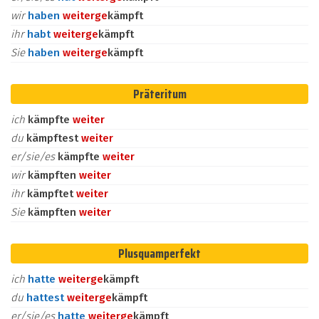
wir
haben
weiter
ge
kämpft
ihr
habt
weiter
ge
kämpft
Sie
haben
weiter
ge
kämpft
Präteritum
ich
kämpfte
weiter
du
kämpftest
weiter
er/sie/es
kämpfte
weiter
wir
kämpften
weiter
ihr
kämpftet
weiter
Sie
kämpften
weiter
Plusquamperfekt
ich
hatte
weiter
ge
kämpft
du
hattest
weiter
ge
kämpft
er/sie/es
hatte
weiter
ge
kämpft