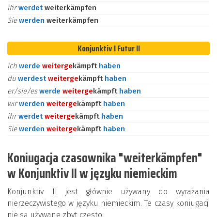
ihr
werdet
weiterkämpfen
Sie
werden
weiterkämpfen
Konjunktiv I Futur II
ich
werde
weiter
ge
kämpft
haben
du
werdest
weiter
ge
kämpft
haben
er/sie/es
werde
weiter
ge
kämpft
haben
wir
werden
weiter
ge
kämpft
haben
ihr
werdet
weiter
ge
kämpft
haben
Sie
werden
weiter
ge
kämpft
haben
Koniugacja czasownika "weiterkämpfen"
w Konjunktiv II w języku niemieckim
Konjunktiv II jest głównie używany do wyrażania
nierzeczywistego w języku niemieckim. Te czasy koniugacji
nie są używane zbyt często.