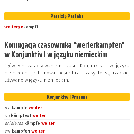
Partizip Perfekt
weiter
ge
kämpft
Koniugacja czasownika "weiterkämpfen"
w Konjunktiv I w języku niemieckim
Głównym zastosowaniem czasu Konjunktiv I w języku
niemieckim jest mowa pośrednia, czasy te są rzadziej
używane w języku niemieckim.
Konjunktiv I Präsens
ich
kämpfe
weiter
du
kämpfest
weiter
er/sie/es
kämpfe
weiter
wir
kämpfen
weiter