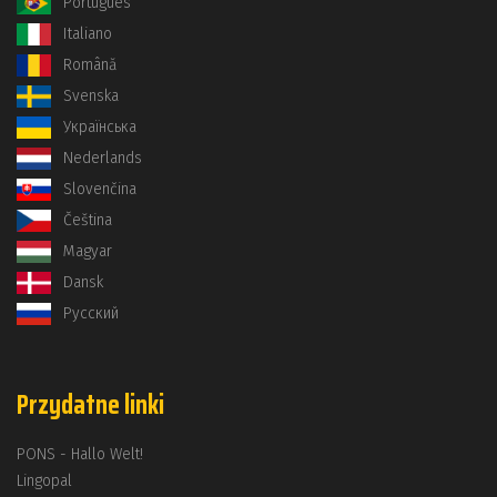
Português
Italiano
Română
Svenska
Українська
Nederlands
Slovenčina
Čeština
Magyar
Dansk
Русский
Przydatne linki
PONS - Hallo Welt!
Lingopal