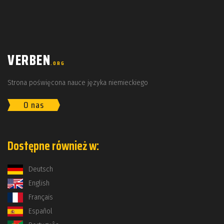
VERBEN
.ORG
Strona poświęcona nauce języka niemieckiego
O nas
Dostępne również w:
Deutsch
English
Français
Español