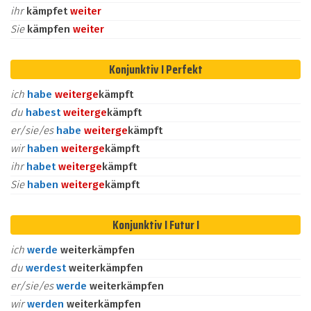
ihr
kämpfet
weiter
Sie
kämpfen
weiter
Konjunktiv I Perfekt
ich
habe
weiter
ge
kämpft
du
habest
weiter
ge
kämpft
er/sie/es
habe
weiter
ge
kämpft
wir
haben
weiter
ge
kämpft
ihr
habet
weiter
ge
kämpft
Sie
haben
weiter
ge
kämpft
Konjunktiv I Futur I
ich
werde
weiterkämpfen
du
werdest
weiterkämpfen
er/sie/es
werde
weiterkämpfen
wir
werden
weiterkämpfen