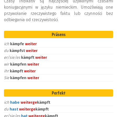
Czasy Indikativ są najczęściej używanymi czasami
koniugacyjnymi w języku niemieckim. Umożliwiają one
przywołanie rzeczywistego faktu lub czynności bez
odbiegania od rzeczywistości.
Präsens
ich
kämpfe
weiter
du
kämpfst
weiter
er/sie/es
kämpft
weiter
wir
kämpfen
weiter
ihr
kämpft
weiter
Sie
kämpfen
weiter
Perfekt
ich
habe
weiter
ge
kämpft
du
hast
weiter
ge
kämpft
er/sie/es
hat
weiter
ge
kämpft