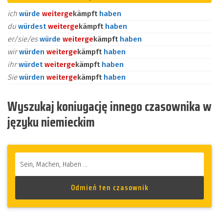
ich
würde
weiter
ge
kämpft
haben
du
würdest
weiter
ge
kämpft
haben
er/sie/es
würde
weiter
ge
kämpft
haben
wir
würden
weiter
ge
kämpft
haben
ihr
würdet
weiter
ge
kämpft
haben
Sie
würden
weiter
ge
kämpft
haben
Wyszukaj koniugację innego czasownika w
języku niemieckim