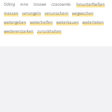
Odkryj inne losowe czasowniki:
hinunterfließen
messen
versingeln
verunsichern
wegwischen
weitergeben
weiterhelfen
weiterkauen
weiterleiten
wiedererstarken
zurückhalten