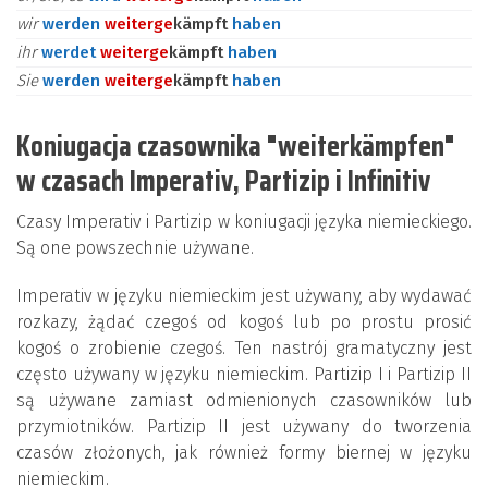
wir
werden
weiter
ge
kämpft
haben
ihr
werdet
weiter
ge
kämpft
haben
Sie
werden
weiter
ge
kämpft
haben
Koniugacja czasownika "weiterkämpfen"
w czasach Imperativ, Partizip i Infinitiv
Czasy Imperativ i Partizip w koniugacji języka niemieckiego.
Są one powszechnie używane.
Imperativ w języku niemieckim jest używany, aby wydawać
rozkazy, żądać czegoś od kogoś lub po prostu prosić
kogoś o zrobienie czegoś. Ten nastrój gramatyczny jest
często używany w języku niemieckim. Partizip I i Partizip II
są używane zamiast odmienionych czasowników lub
przymiotników. Partizip II jest używany do tworzenia
czasów złożonych, jak również formy biernej w języku
niemieckim.