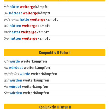
ich
hätte
weiter
ge
kämpft
du
hättest
weiter
ge
kämpft
er/sie/es
hätte
weiter
ge
kämpft
wir
hätten
weiter
ge
kämpft
ihr
hättet
weiter
ge
kämpft
Sie
hätten
weiter
ge
kämpft
Konjunktiv II Futur I
ich
würde
weiterkämpfen
du
würdest
weiterkämpfen
er/sie/es
würde
weiterkämpfen
wir
würden
weiterkämpfen
ihr
würdet
weiterkämpfen
Sie
würden
weiterkämpfen
Konjunktiv II Futur II