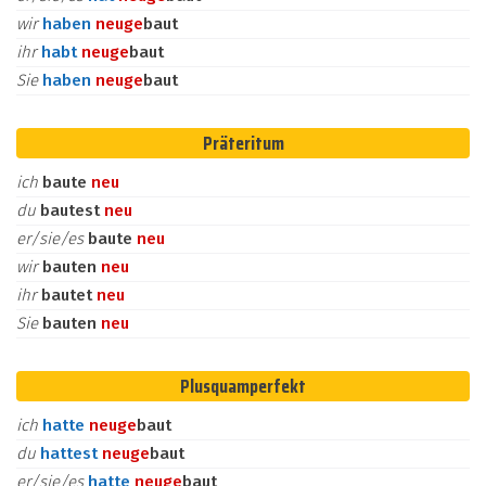
wir
haben
neu
ge
baut
ihr
habt
neu
ge
baut
Sie
haben
neu
ge
baut
Präteritum
ich
baute
neu
du
bautest
neu
er/sie/es
baute
neu
wir
bauten
neu
ihr
bautet
neu
Sie
bauten
neu
Plusquamperfekt
ich
hatte
neu
ge
baut
du
hattest
neu
ge
baut
er/sie/es
hatte
neu
ge
baut