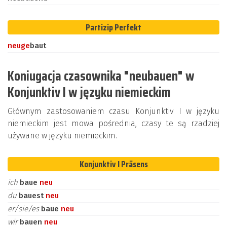
Partizip Perfekt
neu
ge
baut
Koniugacja czasownika "neubauen" w
Konjunktiv I w języku niemieckim
Głównym zastosowaniem czasu Konjunktiv I w języku
niemieckim jest mowa pośrednia, czasy te są rzadziej
używane w języku niemieckim.
Konjunktiv I Präsens
ich
baue
neu
du
bauest
neu
er/sie/es
baue
neu
wir
bauen
neu