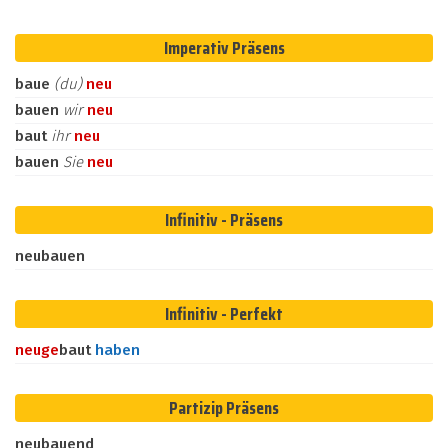
Imperativ Präsens
baue
(du)
neu
bauen
wir
neu
baut
ihr
neu
bauen
Sie
neu
Infinitiv - Präsens
neubauen
Infinitiv - Perfekt
neu
ge
baut
haben
Partizip Präsens
neubauend