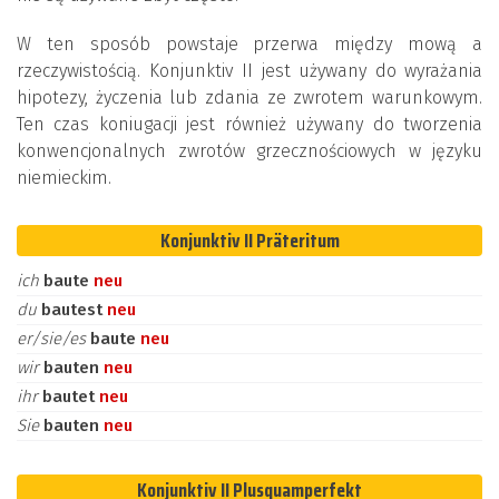
W ten sposób powstaje przerwa między mową a
rzeczywistością. Konjunktiv II jest używany do wyrażania
hipotezy, życzenia lub zdania ze zwrotem warunkowym.
Ten czas koniugacji jest również używany do tworzenia
konwencjonalnych zwrotów grzecznościowych w języku
niemieckim.
Konjunktiv II Präteritum
ich
baute
neu
du
bautest
neu
er/sie/es
baute
neu
wir
bauten
neu
ihr
bautet
neu
Sie
bauten
neu
Konjunktiv II Plusquamperfekt