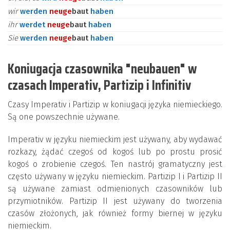
wir
werden
neu
ge
baut
haben
ihr
werdet
neu
ge
baut
haben
Sie
werden
neu
ge
baut
haben
Koniugacja czasownika "neubauen" w
czasach Imperativ, Partizip i Infinitiv
Czasy Imperativ i Partizip w koniugacji języka niemieckiego.
Są one powszechnie używane.
Imperativ w języku niemieckim jest używany, aby wydawać
rozkazy, żądać czegoś od kogoś lub po prostu prosić
kogoś o zrobienie czegoś. Ten nastrój gramatyczny jest
często używany w języku niemieckim. Partizip I i Partizip II
są używane zamiast odmienionych czasowników lub
przymiotników. Partizip II jest używany do tworzenia
czasów złożonych, jak również formy biernej w języku
niemieckim.