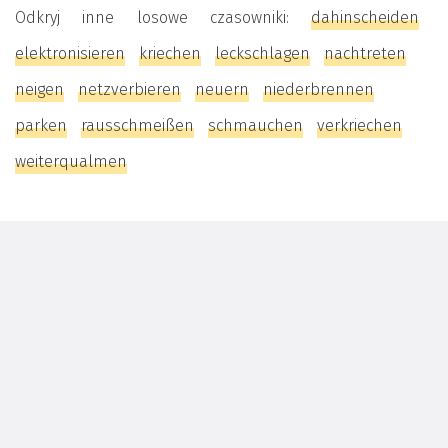
Odkryj inne losowe czasowniki:
dahinscheiden
elektronisieren
kriechen
leckschlagen
nachtreten
neigen
netzverbieren
neuern
niederbrennen
parken
rausschmeißen
schmauchen
verkriechen
weiterqualmen