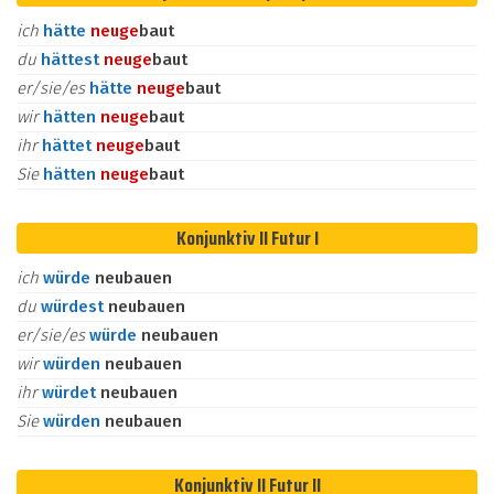
ich
hätte
neu
ge
baut
du
hättest
neu
ge
baut
er/sie/es
hätte
neu
ge
baut
wir
hätten
neu
ge
baut
ihr
hättet
neu
ge
baut
Sie
hätten
neu
ge
baut
Konjunktiv II Futur I
ich
würde
neubauen
du
würdest
neubauen
er/sie/es
würde
neubauen
wir
würden
neubauen
ihr
würdet
neubauen
Sie
würden
neubauen
Konjunktiv II Futur II