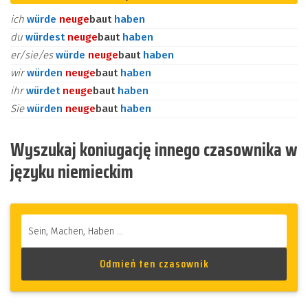
ich
würde
neu
ge
baut
haben
du
würdest
neu
ge
baut
haben
er/sie/es
würde
neu
ge
baut
haben
wir
würden
neu
ge
baut
haben
ihr
würdet
neu
ge
baut
haben
Sie
würden
neu
ge
baut
haben
Wyszukaj koniugację innego czasownika w
języku niemieckim