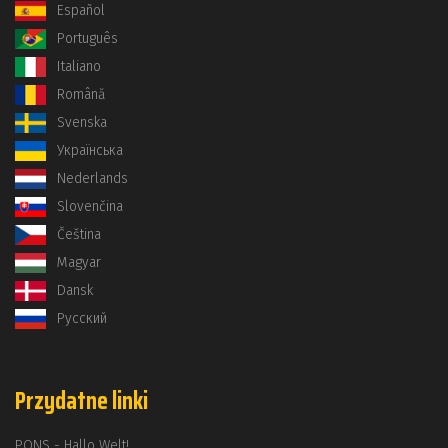
Español
Português
Italiano
Română
Svenska
Українська
Nederlands
Slovenčina
Čeština
Magyar
Dansk
Русский
Przydatne linki
PONS - Hallo Welt!