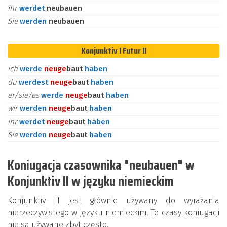
ihr
werdet
neubauen
Sie
werden
neubauen
Konjunktiv I Futur II
ich
werde
neu
ge
baut
haben
du
werdest
neu
ge
baut
haben
er/sie/es
werde
neu
ge
baut
haben
wir
werden
neu
ge
baut
haben
ihr
werdet
neu
ge
baut
haben
Sie
werden
neu
ge
baut
haben
Koniugacja czasownika "neubauen" w
Konjunktiv II w języku niemieckim
Konjunktiv II jest głównie używany do wyrażania
nierzeczywistego w języku niemieckim. Te czasy koniugacji
nie są używane zbyt często.