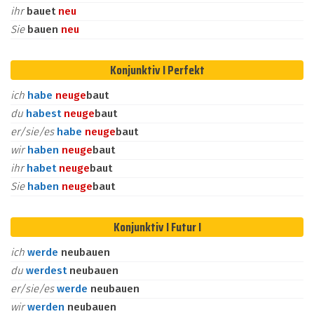
ihr
bauet
neu
Sie
bauen
neu
Konjunktiv I Perfekt
ich
habe
neu
ge
baut
du
habest
neu
ge
baut
er/sie/es
habe
neu
ge
baut
wir
haben
neu
ge
baut
ihr
habet
neu
ge
baut
Sie
haben
neu
ge
baut
Konjunktiv I Futur I
ich
werde
neubauen
du
werdest
neubauen
er/sie/es
werde
neubauen
wir
werden
neubauen