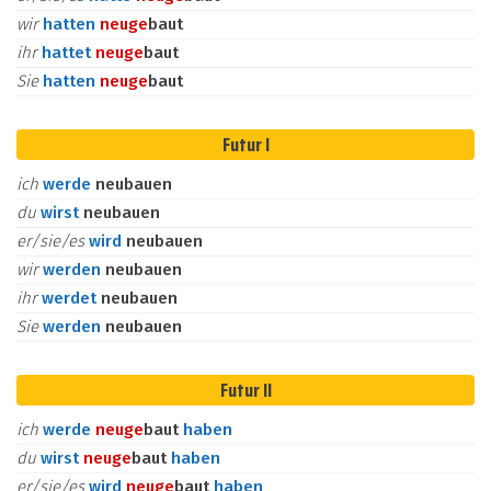
wir
hatten
neu
ge
baut
ihr
hattet
neu
ge
baut
Sie
hatten
neu
ge
baut
Futur I
ich
werde
neubauen
du
wirst
neubauen
er/sie/es
wird
neubauen
wir
werden
neubauen
ihr
werdet
neubauen
Sie
werden
neubauen
Futur II
ich
werde
neu
ge
baut
haben
du
wirst
neu
ge
baut
haben
er/sie/es
wird
neu
ge
baut
haben