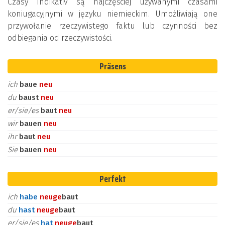
Czasy Indikativ są najczęściej używanymi czasami
koniugacyjnymi w języku niemieckim. Umożliwiają one
przywołanie rzeczywistego faktu lub czynności bez
odbiegania od rzeczywistości.
Präsens
ich
baue
neu
du
baust
neu
er/sie/es
baut
neu
wir
bauen
neu
ihr
baut
neu
Sie
bauen
neu
Perfekt
ich
habe
neu
ge
baut
du
hast
neu
ge
baut
er/sie/es
hat
neu
ge
baut