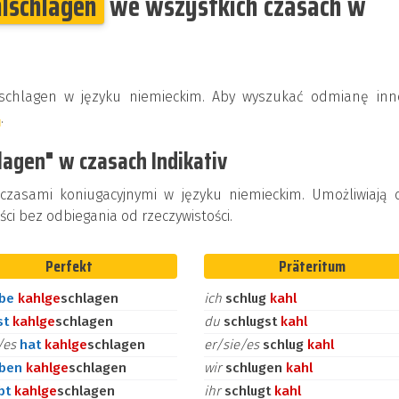
lschlagen
we wszystkich czasach w
lschlagen w języku niemieckim. Aby wyszukać odmianę inn
j
.
lagen" w czasach Indikativ
 czasami koniugacyjnymi w języku niemieckim. Umożliwiają 
ci bez odbiegania od rzeczywistości.
Perfekt
Präteritum
abe
kahl
ge
schlagen
ich
schlug
kahl
st
kahl
ge
schlagen
du
schlugst
kahl
e/es
hat
kahl
ge
schlagen
er/sie/es
schlug
kahl
aben
kahl
ge
schlagen
wir
schlugen
kahl
bt
kahl
ge
schlagen
ihr
schlugt
kahl