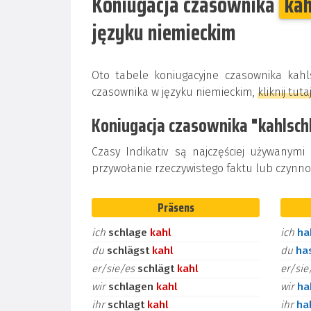
Koniugacja czasownika
kah
języku niemieckim
Oto tabele koniugacyjne czasownika kah
czasownika w języku niemieckim,
kliknij tuta
Koniugacja czasownika "kahlsch
Czasy Indikativ są najczęściej używanymi
przywołanie rzeczywistego faktu lub czynnoś
Präsens
ich
schlage
kahl
ich
h
du
schlägst
kahl
du
ha
er/sie/es
schlägt
kahl
er/si
wir
schlagen
kahl
wir
h
ihr
schlagt
kahl
ihr
ha