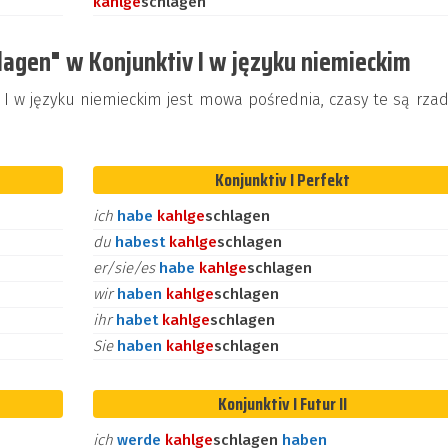
kahl
ge
schlagen
lagen" w Konjunktiv I w języku niemieckim
 w języku niemieckim jest mowa pośrednia, czasy te są rzad
Konjunktiv I Perfekt
ich
habe
kahl
ge
schlagen
du
habest
kahl
ge
schlagen
er/sie/es
habe
kahl
ge
schlagen
wir
haben
kahl
ge
schlagen
ihr
habet
kahl
ge
schlagen
Sie
haben
kahl
ge
schlagen
Konjunktiv I Futur II
ich
werde
kahl
ge
schlagen
haben