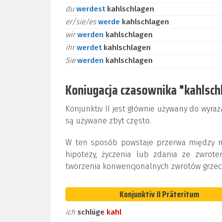
du
werdest
kahlschlagen
er/sie/es
werde
kahlschlagen
wir
werden
kahlschlagen
ihr
werdet
kahlschlagen
Sie
werden
kahlschlagen
Koniugacja czasownika "kahlschl
Konjunktiv II jest głównie używany do wyraż
są używane zbyt często.
W ten sposób powstaje przerwa między mow
hipotezy, życzenia lub zdania ze zwrot
tworzenia konwencjonalnych zwrotów grzec
Konjunktiv II Präteritum
ich
schlüge
kahl