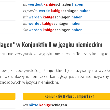
du
werdest
kahl
ge
schlagen
haben
er/sie/es
werde
kahl
ge
schlagen
haben
wir
werden
kahl
ge
schlagen
haben
ihr
werdet
kahl
ge
schlagen
haben
Sie
werden
kahl
ge
schlagen
haben
agen" w Konjunktiv II w języku niemieckim
ania nierzeczywistego w języku niemieckim. Te czasy koniugacji
ą a rzeczywistością. Konjunktiv II jest używany do wyraża
em warunkowym. Ten czas koniugacji jest również używany
znościowych w języku niemieckim.
Konjunktiv II Plusquamperfekt
ich
hätte
kahl
ge
schlagen