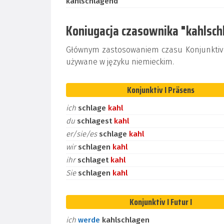
kahlschlagend
Koniugacja czasownika "kahlsch
Głównym zastosowaniem czasu Konjunktiv I
używane w języku niemieckim.
Konjunktiv I Präsens
ich
schlage
kahl
du
schlagest
kahl
er/sie/es
schlage
kahl
wir
schlagen
kahl
ihr
schlaget
kahl
Sie
schlagen
kahl
Konjunktiv I Futur I
ich
werde
kahlschlagen