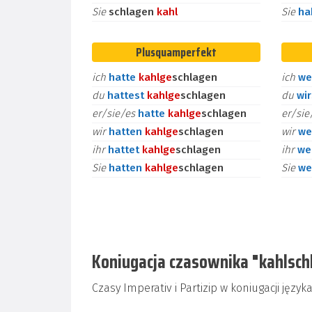
Sie
schlagen
kahl
Sie
h
Plusquamperfekt
ich
hatte
kahl
ge
schlagen
ich
we
du
hattest
kahl
ge
schlagen
du
wi
er/sie/es
hatte
kahl
ge
schlagen
er/si
wir
hatten
kahl
ge
schlagen
wir
we
ihr
hattet
kahl
ge
schlagen
ihr
we
Sie
hatten
kahl
ge
schlagen
Sie
we
Koniugacja czasownika "kahlschla
Czasy Imperativ i Partizip w koniugacji jęz