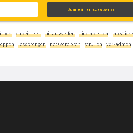
ärben
dabeisitzen
hinauswerfen
hineinpassen
integrier
loppen
lossprengen
netzverbieren
strullen
verkadmen