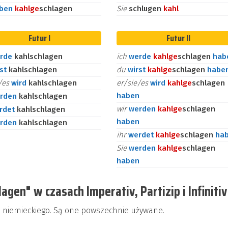
aben
kahl
ge
schlagen
Sie
schlugen
kahl
Futur I
Futur II
rde
kahlschlagen
ich
werde
kahl
ge
schlagen
hab
rst
kahlschlagen
du
wirst
kahl
ge
schlagen
habe
e/es
wird
kahlschlagen
er/sie/es
wird
kahl
ge
schlagen
haben
rden
kahlschlagen
wir
werden
kahl
ge
schlagen
rdet
kahlschlagen
haben
rden
kahlschlagen
ihr
werdet
kahl
ge
schlagen
ha
Sie
werden
kahl
ge
schlagen
haben
gen" w czasach Imperativ, Partizip i Infinitiv
yka niemieckiego. Są one powszechnie używane.