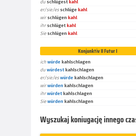
du
schlügest
kahl
er/sie/es
schlüge
kahl
wir
schlügen
kahl
ihr
schlüget
kahl
Sie
schlügen
kahl
Konjunktiv II Futur I
ich
würde
kahlschlagen
du
würdest
kahlschlagen
er/sie/es
würde
kahlschlagen
wir
würden
kahlschlagen
ihr
würdet
kahlschlagen
Sie
würden
kahlschlagen
Wyszukaj koniugację innego cz