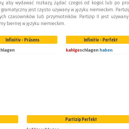
ny, aby wydawać rozkazy, żądać czegoś od kogoś lub po pro
 gramatyczny jest często używany w języku niemieckim. Partizip
ych czasowników lub przymiotników. Partizip II jest używan
my biernej w języku niemieckim.
Infinitiv - Präsens
Infinitiv - Perfekt
chlagen
kahl
ge
schlagen
haben
Partizip Perfekt