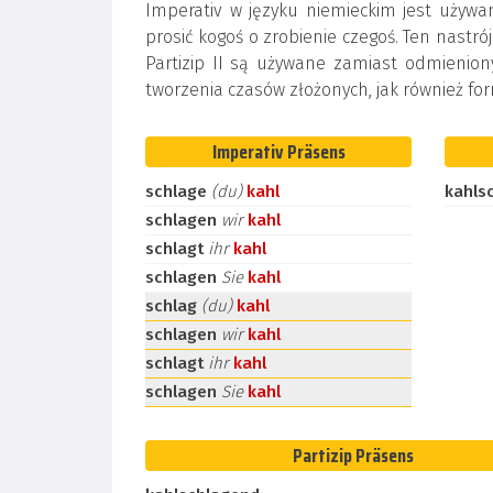
Imperativ w języku niemieckim jest używa
prosić kogoś o zrobienie czegoś. Ten nastrój
Partizip II są używane zamiast odmienion
tworzenia czasów złożonych, jak również for
Imperativ Präsens
schlage
(du)
kahl
kahls
schlagen
wir
kahl
schlagt
ihr
kahl
schlagen
Sie
kahl
schlag
(du)
kahl
schlagen
wir
kahl
schlagt
ihr
kahl
schlagen
Sie
kahl
Partizip Präsens