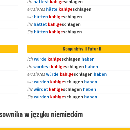
du
hättest
kahl
ge
schlagen
er/sie/es
hätte
kahl
ge
schlagen
wir
hätten
kahl
ge
schlagen
ihr
hättet
kahl
ge
schlagen
Sie
hätten
kahl
ge
schlagen
Konjunktiv II Futur II
ich
würde
kahl
ge
schlagen
haben
du
würdest
kahl
ge
schlagen
haben
er/sie/es
würde
kahl
ge
schlagen
haben
wir
würden
kahl
ge
schlagen
haben
ihr
würdet
kahl
ge
schlagen
haben
Sie
würden
kahl
ge
schlagen
haben
asownika w języku niemieckim