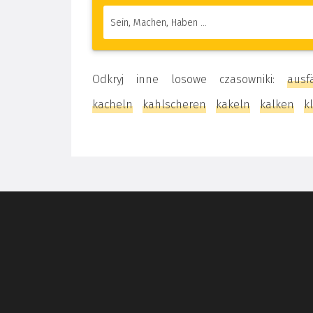
Odkryj inne losowe czasowniki:
ausf
kacheln
kahlscheren
kakeln
kalken
k