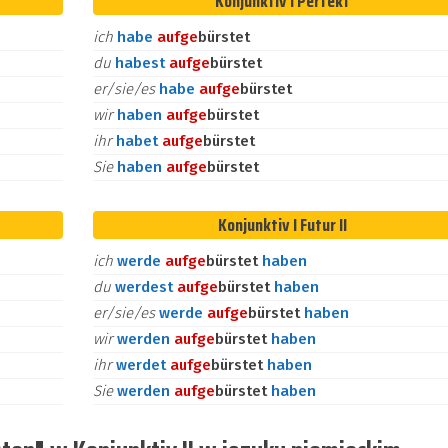
Konjunktiv I Perfekt
ich
habe
auf
ge
bürstet
du
habest
auf
ge
bürstet
er/sie/es
habe
auf
ge
bürstet
wir
haben
auf
ge
bürstet
ihr
habet
auf
ge
bürstet
Sie
haben
auf
ge
bürstet
Konjunktiv I Futur II
ich
werde
auf
ge
bürstet
haben
du
werdest
auf
ge
bürstet
haben
er/sie/es
werde
auf
ge
bürstet
haben
wir
werden
auf
ge
bürstet
haben
ihr
werdet
auf
ge
bürstet
haben
Sie
werden
auf
ge
bürstet
haben