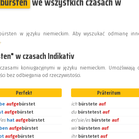
fbürsten
we wszystkich czasach w
fbürsten w języku niemieckim. Aby wyszukać odmianę inn
j
.
ten" w czasach Indikativ
 czasami koniugacyjnymi w języku niemieckim. Umożliwiają 
ci bez odbiegania od rzeczywistości.
Perfekt
Präteritum
abe
auf
ge
bürstet
ich
bürstete
auf
st
auf
ge
bürstet
du
bürstetest
auf
e/es
hat
auf
ge
bürstet
er/sie/es
bürstete
auf
aben
auf
ge
bürstet
wir
bürsteten
auf
bt
auf
ge
bürstet
ihr
bürstetet
auf