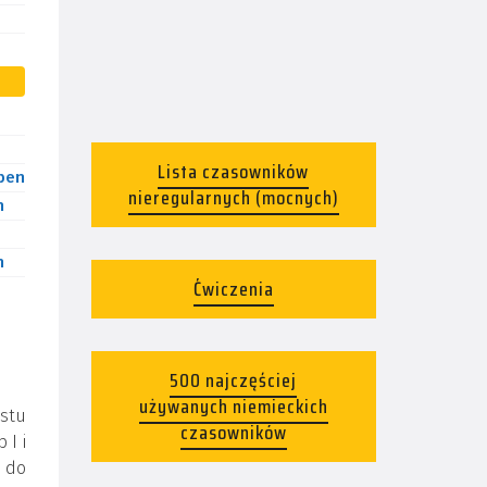
Lista czasowników
ben
nieregularnych (mocnych)
n
n
Ćwiczenia
500 najczęściej
używanych niemieckich
stu
czasowników
 I i
y do