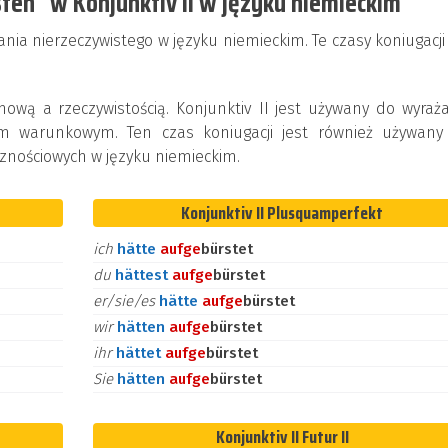
ten" w Konjunktiv II w języku niemieckim
ania nierzeczywistego w języku niemieckim. Te czasy koniugacji
ą a rzeczywistością. Konjunktiv II jest używany do wyraża
em warunkowym. Ten czas koniugacji jest również używany
znościowych w języku niemieckim.
Konjunktiv II Plusquamperfekt
ich
hätte
auf
ge
bürstet
du
hättest
auf
ge
bürstet
er/sie/es
hätte
auf
ge
bürstet
wir
hätten
auf
ge
bürstet
ihr
hättet
auf
ge
bürstet
Sie
hätten
auf
ge
bürstet
Konjunktiv II Futur II