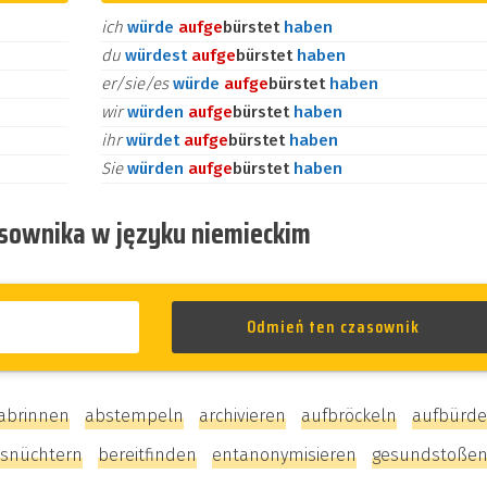
ich
würde
auf
ge
bürstet
haben
du
würdest
auf
ge
bürstet
haben
er/sie/es
würde
auf
ge
bürstet
haben
wir
würden
auf
ge
bürstet
haben
ihr
würdet
auf
ge
bürstet
haben
Sie
würden
auf
ge
bürstet
haben
asownika w języku niemieckim
abrinnen
abstempeln
archivieren
aufbröckeln
aufbürd
snüchtern
bereitfinden
entanonymisieren
gesundstoße