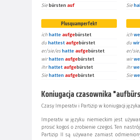
Sie
bürsten
auf
Sie
h
Plusquamperfekt
ich
hatte
auf
ge
bürstet
ich
we
du
hattest
auf
ge
bürstet
du
wi
er/sie/es
hatte
auf
ge
bürstet
er/si
wir
hatten
auf
ge
bürstet
wir
we
ihr
hattet
auf
ge
bürstet
ihr
we
Sie
hatten
auf
ge
bürstet
Sie
we
Koniugacja czasownika "aufbürste
Czasy Imperativ i Partizip w koniugacji jęz
Imperativ w języku niemieckim jest używa
prosić kogoś o zrobienie czegoś. Ten nastrój
Partizip II są używane zamiast odmienion