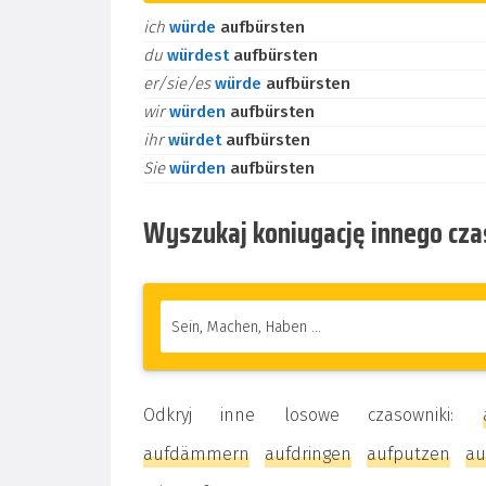
ich
würde
aufbürsten
du
würdest
aufbürsten
er/sie/es
würde
aufbürsten
wir
würden
aufbürsten
ihr
würdet
aufbürsten
Sie
würden
aufbürsten
Wyszukaj koniugację innego cz
Odkryj inne losowe czasowniki:
aufdämmern
aufdringen
aufputzen
au