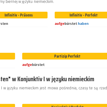
my biernej w języku niemieckim.
Infinitiv - Präsens
Infinitiv - Perfekt
rsten
auf
ge
bürstet
haben
Partizip Perfekt
auf
ge
bürstet
ten" w Konjunktiv I w języku niemieckim
 w języku niemieckim jest mowa pośrednia, czasy te są rzad