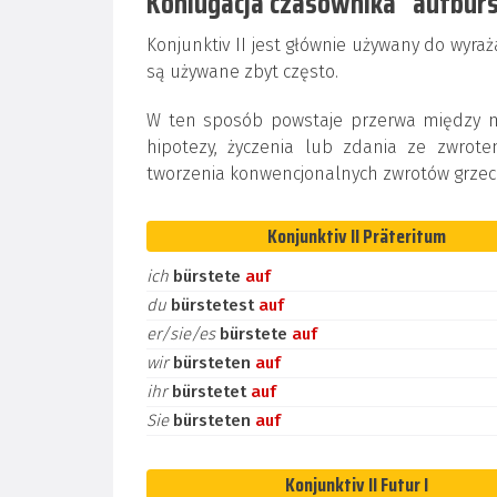
Koniugacja czasownika "aufbürs
Konjunktiv II jest głównie używany do wyraż
są używane zbyt często.
W ten sposób powstaje przerwa między mow
hipotezy, życzenia lub zdania ze zwrot
tworzenia konwencjonalnych zwrotów grzec
Konjunktiv II Präteritum
ich
bürstete
auf
du
bürstetest
auf
er/sie/es
bürstete
auf
wir
bürsteten
auf
ihr
bürstetet
auf
Sie
bürsteten
auf
Konjunktiv II Futur I