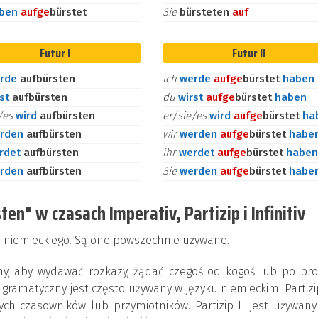
aben
auf
ge
bürstet
Sie
bürsteten
auf
Futur I
Futur II
rde
aufbürsten
ich
werde
auf
ge
bürstet
haben
rst
aufbürsten
du
wirst
auf
ge
bürstet
haben
e/es
wird
aufbürsten
er/sie/es
wird
auf
ge
bürstet
ha
rden
aufbürsten
wir
werden
auf
ge
bürstet
habe
rdet
aufbürsten
ihr
werdet
auf
ge
bürstet
haben
rden
aufbürsten
Sie
werden
auf
ge
bürstet
habe
n" w czasach Imperativ, Partizip i Infinitiv
yka niemieckiego. Są one powszechnie używane.
ny, aby wydawać rozkazy, żądać czegoś od kogoś lub po pro
 gramatyczny jest często używany w języku niemieckim. Partizip
ych czasowników lub przymiotników. Partizip II jest używan