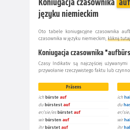
Koniugacja czasownika
au
języku niemieckim
Oto tabele koniugacyjne czasownika au
czasownika w języku niemieckim,
kliknij tuta
Koniugacja czasownika "aufbürs
Czasy Indikativ są najczęściej używanymi
przywołanie rzeczywistego faktu lub czynnoś
Präsens
ich
bürste
auf
ich
h
du
bürstest
auf
du
ha
er/sie/es
bürstet
auf
er/si
wir
bürsten
auf
wir
h
ihr
bürstet
auf
ihr
ha