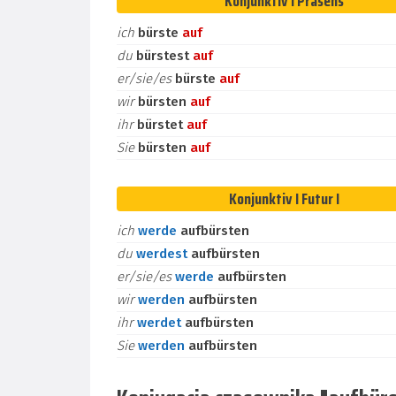
Konjunktiv I Präsens
ich
bürste
auf
du
bürstest
auf
er/sie/es
bürste
auf
wir
bürsten
auf
ihr
bürstet
auf
Sie
bürsten
auf
Konjunktiv I Futur I
ich
werde
aufbürsten
du
werdest
aufbürsten
er/sie/es
werde
aufbürsten
wir
werden
aufbürsten
ihr
werdet
aufbürsten
Sie
werden
aufbürsten