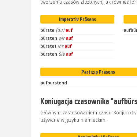
tworzenia czasów złożonych, jak również for
Imperativ Präsens
bürste
(du)
auf
aufbü
bürsten
wir
auf
bürstet
ihr
auf
bürsten
Sie
auf
Partizip Präsens
aufbürstend
Koniugacja czasownika "aufbürs
Głównym zastosowaniem czasu Konjunktiv I
używane w języku niemieckim.