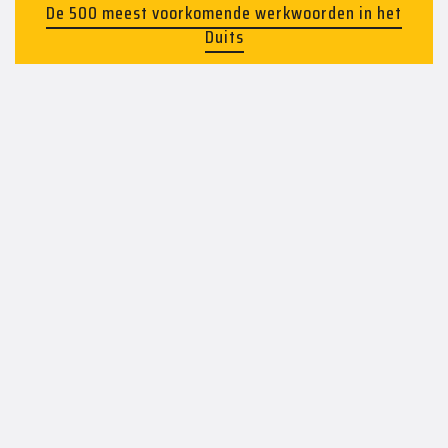
De 500 meest voorkomende werkwoorden in het
Duits