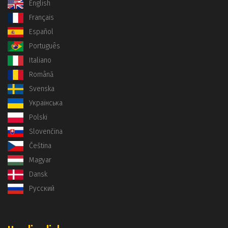
English
Français
Español
Português
Italiano
Română
Svenska
Українська
Polski
Slovenčina
Čeština
Magyar
Dansk
Русский