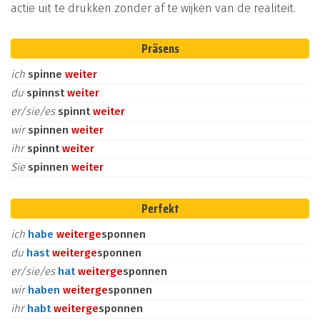
actie uit te drukken zonder af te wijken van de realiteit.
Präsens
ich
spinne
weiter
du
spinnst
weiter
er/sie/es
spinnt
weiter
wir
spinnen
weiter
ihr
spinnt
weiter
Sie
spinnen
weiter
Perfekt
ich
habe
weiter
ge
sponnen
du
hast
weiter
ge
sponnen
er/sie/es
hat
weiter
ge
sponnen
wir
haben
weiter
ge
sponnen
ihr
habt
weiter
ge
sponnen