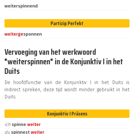
weiterspinnend
Partizip Perfekt
weiter
ge
sponnen
Vervoeging van het werkwoord
"weiterspinnen" in de Konjunktiv I in het
Duits
De hoofdfunctie van de Konjunktiv I in het Duits is
indirect spreken, deze tijd wordt minder gebruikt in het
Duits.
Konjunktiv I Präsens
ich
spinne
weiter
du
spinnest
weiter