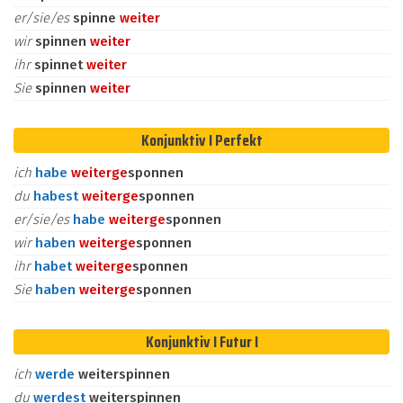
er/sie/es
spinne
weiter
wir
spinnen
weiter
ihr
spinnet
weiter
Sie
spinnen
weiter
Konjunktiv I Perfekt
ich
habe
weiter
ge
sponnen
du
habest
weiter
ge
sponnen
er/sie/es
habe
weiter
ge
sponnen
wir
haben
weiter
ge
sponnen
ihr
habet
weiter
ge
sponnen
Sie
haben
weiter
ge
sponnen
Konjunktiv I Futur I
ich
werde
weiterspinnen
du
werdest
weiterspinnen