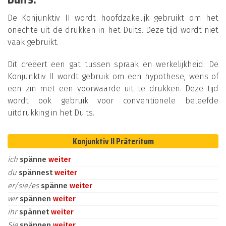
De Konjunktiv II wordt hoofdzakelijk gebruikt om het
onechte uit de drukken in het Duits. Deze tijd wordt niet
vaak gebruikt.
Dit creëert een gat tussen spraak en werkelijkheid. De
Konjunktiv II wordt gebruik om een hypothese, wens of
een zin met een voorwaarde uit te drukken. Deze tijd
wordt ook gebruik voor conventionele beleefde
uitdrukking in het Duits.
Konjunktiv II Präteritum
ich
spänne
weiter
du
spännest
weiter
er/sie/es
spänne
weiter
wir
spännen
weiter
ihr
spännet
weiter
Sie
spännen
weiter