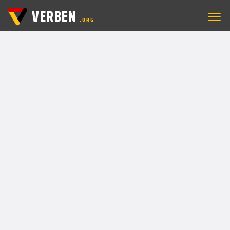
VERBEN
.ORG