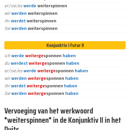
er/sie/es
werde
weiterspinnen
wir
werden
weiterspinnen
ihr
werdet
weiterspinnen
Sie
werden
weiterspinnen
Konjunktiv I Futur II
ich
werde
weiter
ge
sponnen
haben
du
werdest
weiter
ge
sponnen
haben
er/sie/es
werde
weiter
ge
sponnen
haben
wir
werden
weiter
ge
sponnen
haben
ihr
werdet
weiter
ge
sponnen
haben
Sie
werden
weiter
ge
sponnen
haben
Vervoeging van het werkwoord
"weiterspinnen" in de Konjunktiv II in het
Duits.