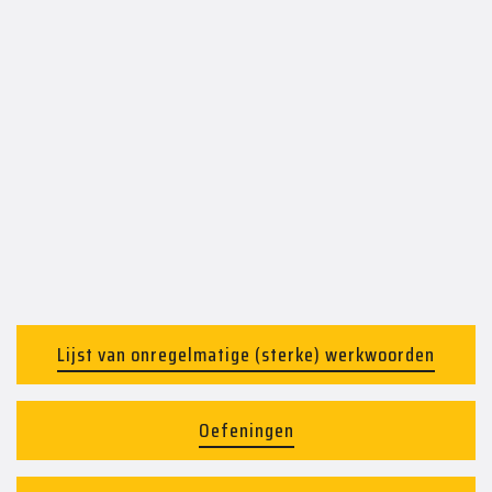
Lijst van onregelmatige (sterke) werkwoorden
Oefeningen