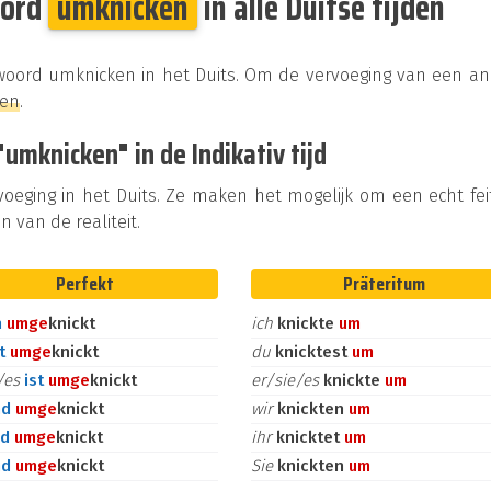
oord
umknicken
in alle Duitse tijden
kwoord umknicken in het Duits. Om de vervoeging van een a
ken
.
mknicken" in de Indikativ tijd
rvoeging in het Duits. Ze maken het mogelijk om een echt fei
n van de realiteit.
Perfekt
Präteritum
n
um
ge
knickt
ich
knickte
um
st
um
ge
knickt
du
knicktest
um
e/es
ist
um
ge
knickt
er/sie/es
knickte
um
nd
um
ge
knickt
wir
knickten
um
id
um
ge
knickt
ihr
knicktet
um
nd
um
ge
knickt
Sie
knickten
um