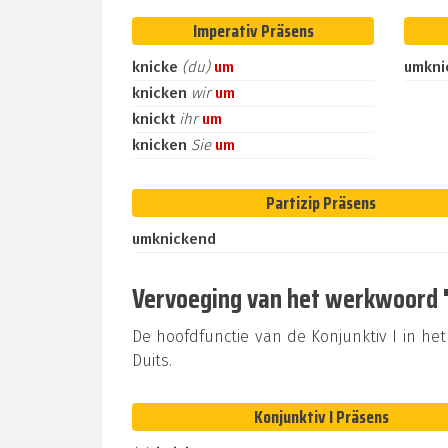
Imperativ Präsens
knicke
(du)
um
umkni
knicken
wir
um
knickt
ihr
um
knicken
Sie
um
Partizip Präsens
umknickend
Vervoeging van het werkwoord "u
De hoofdfunctie van de Konjunktiv I in het 
Duits.
Konjunktiv I Präsens