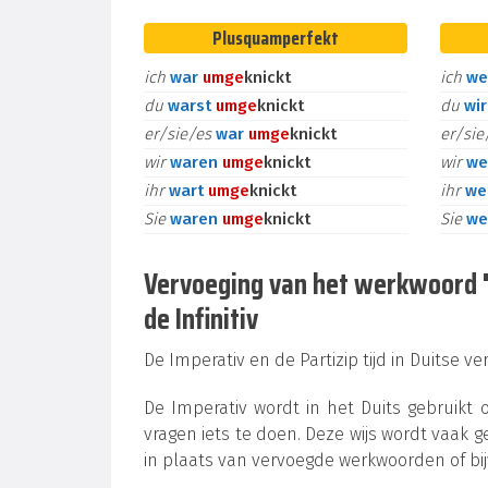
Plusquamperfekt
ich
war
um
ge
knickt
ich
we
du
warst
um
ge
knickt
du
wi
er/sie/es
war
um
ge
knickt
er/si
wir
waren
um
ge
knickt
wir
we
ihr
wart
um
ge
knickt
ihr
we
Sie
waren
um
ge
knickt
Sie
we
Vervoeging van het werkwoord "u
de Infinitiv
De Imperativ en de Partizip tijd in Duitse v
De Imperativ wordt in het Duits gebruikt
vragen iets te doen. Deze wijs wordt vaak ge
in plaats van vervoegde werkwoorden of bi