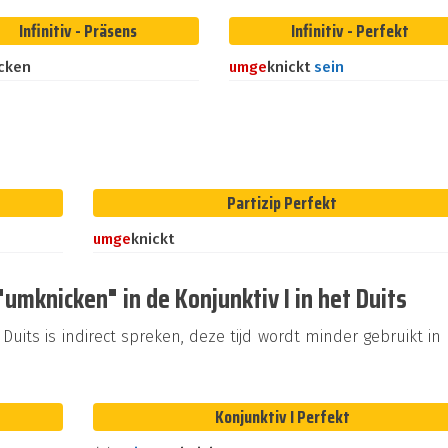
Infinitiv - Präsens
Infinitiv - Perfekt
cken
um
ge
knickt
sein
Partizip Perfekt
um
ge
knickt
mknicken" in de Konjunktiv I in het Duits
Duits is indirect spreken, deze tijd wordt minder gebruikt in
Konjunktiv I Perfekt