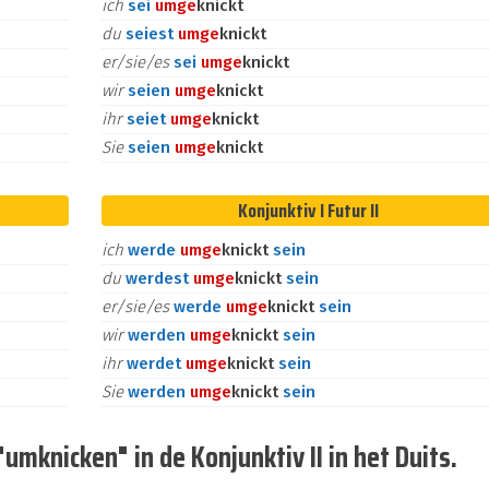
ich
sei
um
ge
knickt
du
seiest
um
ge
knickt
er/sie/es
sei
um
ge
knickt
wir
seien
um
ge
knickt
ihr
seiet
um
ge
knickt
Sie
seien
um
ge
knickt
Konjunktiv I Futur II
ich
werde
um
ge
knickt
sein
du
werdest
um
ge
knickt
sein
er/sie/es
werde
um
ge
knickt
sein
wir
werden
um
ge
knickt
sein
ihr
werdet
um
ge
knickt
sein
Sie
werden
um
ge
knickt
sein
mknicken" in de Konjunktiv II in het Duits.