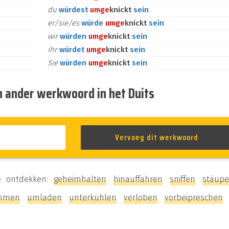
du
würdest
um
ge
knickt
sein
er/sie/es
würde
um
ge
knickt
sein
wir
würden
um
ge
knickt
sein
ihr
würdet
um
ge
knickt
sein
Sie
würden
um
ge
knickt
sein
n ander werkwoord in het Duits
e ontdekken:
geheimhalten
hinauffahren
sniffen
stäup
mmen
umladen
unterkühlen
verloben
vorbeipreschen