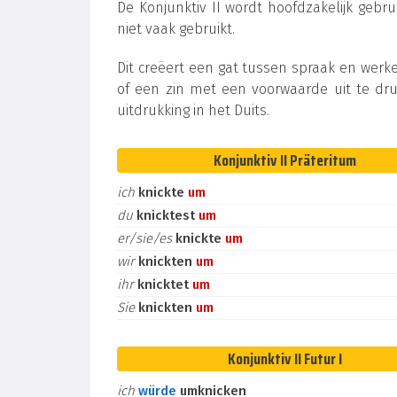
De Konjunktiv II wordt hoofdzakelijk gebru
niet vaak gebruikt.
Dit creëert een gat tussen spraak en werke
of een zin met een voorwaarde uit te dru
uitdrukking in het Duits.
Konjunktiv II Präteritum
ich
knickte
um
du
knicktest
um
er/sie/es
knickte
um
wir
knickten
um
ihr
knicktet
um
Sie
knickten
um
Konjunktiv II Futur I
ich
würde
umknicken