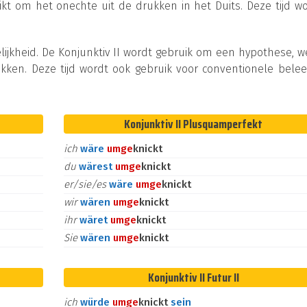
ikt om het onechte uit de drukken in het Duits. Deze tijd w
lijkheid. De Konjunktiv II wordt gebruik om een hypothese, 
kken. Deze tijd wordt ook gebruik voor conventionele bele
Konjunktiv II Plusquamperfekt
ich
wäre
um
ge
knickt
du
wärest
um
ge
knickt
er/sie/es
wäre
um
ge
knickt
wir
wären
um
ge
knickt
ihr
wäret
um
ge
knickt
Sie
wären
um
ge
knickt
Konjunktiv II Futur II
ich
würde
um
ge
knickt
sein