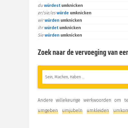
du
würdest
umknicken
er/sie/es
würde
umknicken
wir
würden
umknicken
ihr
würdet
umknicken
Sie
würden
umknicken
Zoek naar de vervoeging van ee
Andere willekeurige werkwoorden om t
umgeben
umjubeln
umkleiden
umko