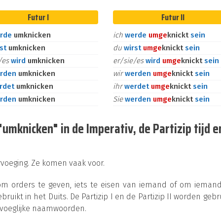
Futur I
Futur II
rde
umknicken
ich
werde
um
ge
knickt
sein
rst
umknicken
du
wirst
um
ge
knickt
sein
e/es
wird
umknicken
er/sie/es
wird
um
ge
knickt
sein
rden
umknicken
wir
werden
um
ge
knickt
sein
rdet
umknicken
ihr
werdet
um
ge
knickt
sein
rden
umknicken
Sie
werden
um
ge
knickt
sein
mknicken" in de Imperativ, de Partizip tijd e
ervoeging. Ze komen vaak voor.
 om orders te geven, iets te eisen van iemand of om ieman
bruikt in het Duits. De Partizip I en de Partizip II worden gebr
jvoeglijke naamwoorden.