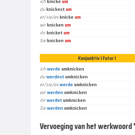
ich
knicke
um
du
knickest
um
er/sie/es
knicke
um
wir
knicken
um
ihr
knicket
um
Sie
knicken
um
Konjunktiv I Futur I
ich
werde
umknicken
du
werdest
umknicken
er/sie/es
werde
umknicken
wir
werden
umknicken
ihr
werdet
umknicken
Sie
werden
umknicken
Vervoeging van het werkwoord "u