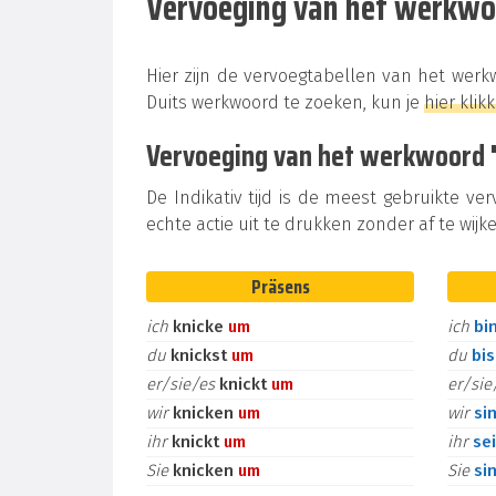
Vervoeging van het werkw
Hier zijn de vervoegtabellen van het wer
Duits werkwoord te zoeken, kun je
hier klik
Vervoeging van het werkwoord "u
De Indikativ tijd is de meest gebruikte ve
echte actie uit te drukken zonder af te wijke
Präsens
ich
knicke
um
ich
bi
du
knickst
um
du
bi
er/sie/es
knickt
um
er/si
wir
knicken
um
wir
si
ihr
knickt
um
ihr
se
Sie
knicken
um
Sie
si