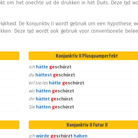
ikt om het onechte uit de drukken in het Duits. Deze tijd w
lijkheid. De Konjunktiv II wordt gebruik om een hypothese, 
kken. Deze tijd wordt ook gebruik voor conventionele bele
Konjunktiv II Plusquamperfekt
ich
hätte
ge
schürzt
du
hättest
ge
schürzt
er/sie/es
hätte
ge
schürzt
wir
hätten
ge
schürzt
ihr
hättet
ge
schürzt
Sie
hätten
ge
schürzt
Konjunktiv II Futur II
ich
würde
ge
schürzt
haben