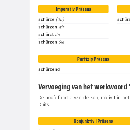
Imperativ Präsens
schürze
(du)
schür
schürzen
wir
schürzt
ihr
schürzen
Sie
Partizip Präsens
schürzend
Vervoeging van het werkwoord "s
De hoofdfunctie van de Konjunktiv I in het 
Duits.
Konjunktiv I Präsens