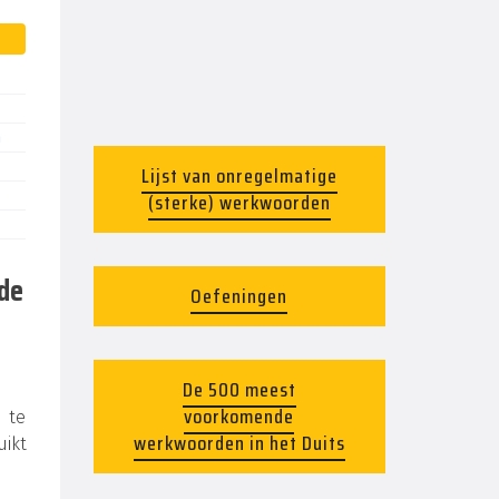
n
Lijst van onregelmatige
(sterke) werkwoorden
 de
Oefeningen
De 500 meest
voorkomende
d te
werkwoorden in het Duits
uikt