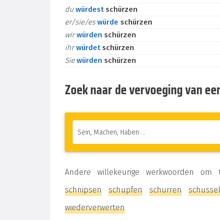
du
würdest
schürzen
er/sie/es
würde
schürzen
wir
würden
schürzen
ihr
würdet
schürzen
Sie
würden
schürzen
Zoek naar de vervoeging van ee
Andere willekeurige werkwoorden om
schnipsen
schupfen
schurren
schusse
wiederverwerten