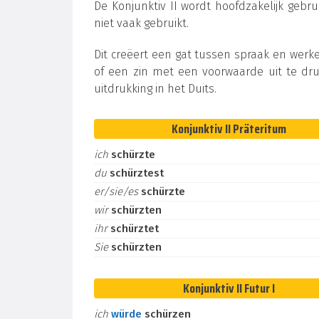
De Konjunktiv II wordt hoofdzakelijk gebru
niet vaak gebruikt.
Dit creëert een gat tussen spraak en werke
of een zin met een voorwaarde uit te dru
uitdrukking in het Duits.
Konjunktiv II Präteritum
ich
schürzte
du
schürztest
er/sie/es
schürzte
wir
schürzten
ihr
schürztet
Sie
schürzten
Konjunktiv II Futur I
ich
würde
schürzen