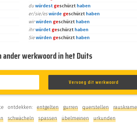
du
würdest
ge
schürzt
haben
er/sie/es
würde
ge
schürzt
haben
wir
würden
ge
schürzt
haben
ihr
würdet
ge
schürzt
haben
Sie
würden
ge
schürzt
haben
n ander werkwoord in het Duits
 te ontdekken:
entgelten
gurren
querstellen
rauskram
ln
schwächeln
spassen
übelmeinen
urkunden