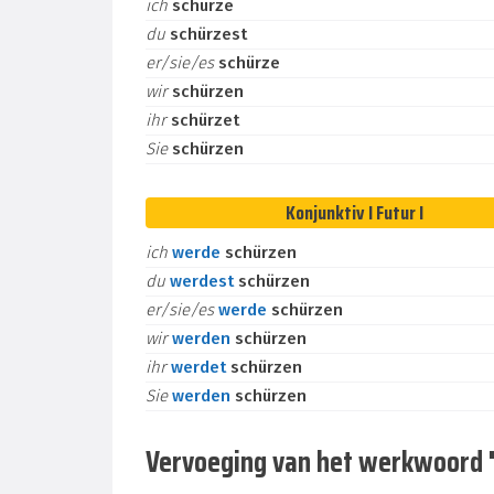
ich
schürze
du
schürzest
er/sie/es
schürze
wir
schürzen
ihr
schürzet
Sie
schürzen
Konjunktiv I Futur I
ich
werde
schürzen
du
werdest
schürzen
er/sie/es
werde
schürzen
wir
werden
schürzen
ihr
werdet
schürzen
Sie
werden
schürzen
Vervoeging van het werkwoord "sc