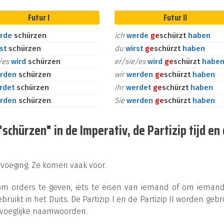
Futur I
Futur II
rde
schürzen
ich
werde
ge
schürzt
haben
rst
schürzen
du
wirst
ge
schürzt
haben
e/es
wird
schürzen
er/sie/es
wird
ge
schürzt
habe
rden
schürzen
wir
werden
ge
schürzt
haben
rdet
schürzen
ihr
werdet
ge
schürzt
haben
rden
schürzen
Sie
werden
ge
schürzt
haben
chürzen" in de Imperativ, de Partizip tijd en
ervoeging. Ze komen vaak voor.
 om orders te geven, iets te eisen van iemand of om ieman
bruikt in het Duits. De Partizip I en de Partizip II worden gebr
jvoeglijke naamwoorden.