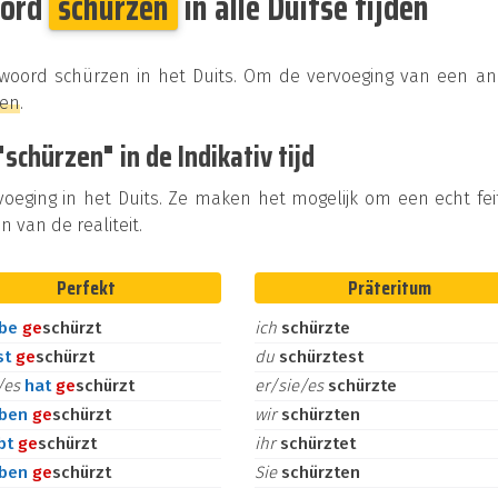
oord
schürzen
in alle Duitse tijden
kwoord schürzen in het Duits. Om de vervoeging van een an
ken
.
chürzen" in de Indikativ tijd
rvoeging in het Duits. Ze maken het mogelijk om een echt fei
n van de realiteit.
Perfekt
Präteritum
abe
ge
schürzt
ich
schürzte
st
ge
schürzt
du
schürztest
e/es
hat
ge
schürzt
er/sie/es
schürzte
aben
ge
schürzt
wir
schürzten
bt
ge
schürzt
ihr
schürztet
aben
ge
schürzt
Sie
schürzten