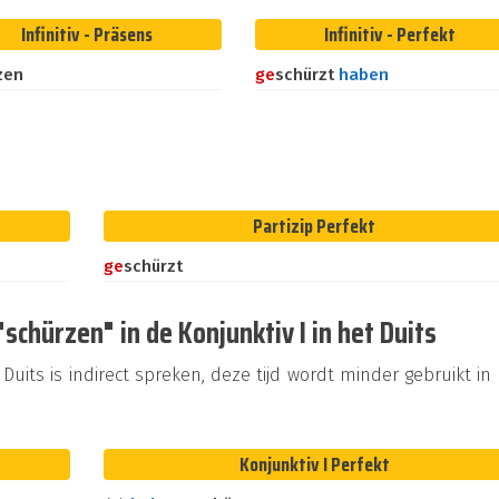
Infinitiv - Präsens
Infinitiv - Perfekt
zen
ge
schürzt
haben
Partizip Perfekt
ge
schürzt
chürzen" in de Konjunktiv I in het Duits
Duits is indirect spreken, deze tijd wordt minder gebruikt in
Konjunktiv I Perfekt