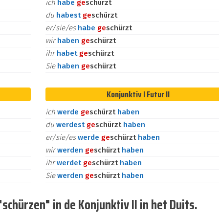
ich
habe
ge
schürzt
du
habest
ge
schürzt
er/sie/es
habe
ge
schürzt
wir
haben
ge
schürzt
ihr
habet
ge
schürzt
Sie
haben
ge
schürzt
Konjunktiv I Futur II
ich
werde
ge
schürzt
haben
du
werdest
ge
schürzt
haben
er/sie/es
werde
ge
schürzt
haben
wir
werden
ge
schürzt
haben
ihr
werdet
ge
schürzt
haben
Sie
werden
ge
schürzt
haben
hürzen" in de Konjunktiv II in het Duits.