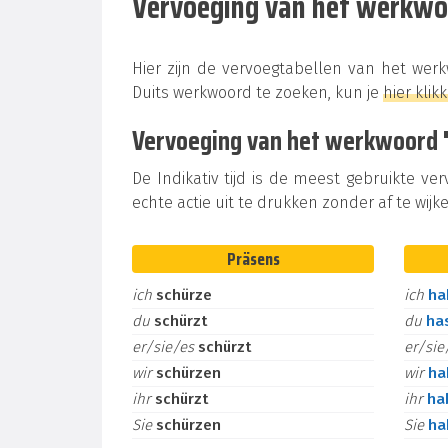
Vervoeging van het werkw
Hier zijn de vervoegtabellen van het wer
Duits werkwoord te zoeken, kun je
hier klik
Vervoeging van het werkwoord "s
De Indikativ tijd is de meest gebruikte ve
echte actie uit te drukken zonder af te wijke
Präsens
ich
schürze
ich
h
du
schürzt
du
ha
er/sie/es
schürzt
er/si
wir
schürzen
wir
h
ihr
schürzt
ihr
ha
Sie
schürzen
Sie
h