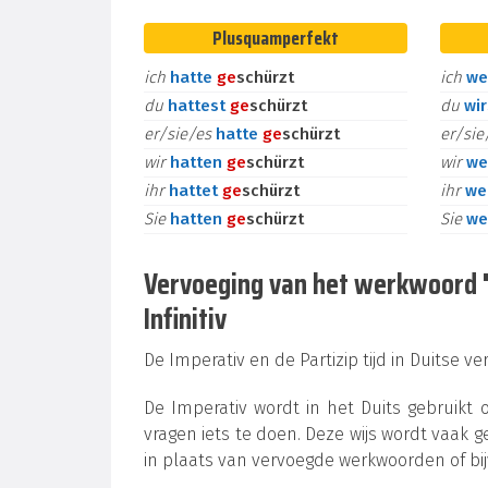
Plusquamperfekt
ich
hatte
ge
schürzt
ich
we
du
hattest
ge
schürzt
du
wi
er/sie/es
hatte
ge
schürzt
er/si
wir
hatten
ge
schürzt
wir
we
ihr
hattet
ge
schürzt
ihr
we
Sie
hatten
ge
schürzt
Sie
we
Vervoeging van het werkwoord "s
Infinitiv
De Imperativ en de Partizip tijd in Duitse v
De Imperativ wordt in het Duits gebruikt
vragen iets te doen. Deze wijs wordt vaak ge
in plaats van vervoegde werkwoorden of bi