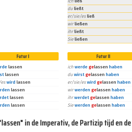
ich
ließ
du
ließt
er/sie/es
ließ
wir
ließen
ihr
ließt
Sie
ließen
Futur I
Futur II
rde
lassen
ich
werde
ge
lassen
haben
rst
lassen
du
wirst
ge
lassen
haben
e/es
wird
lassen
er/sie/es
wird
ge
lassen
haben
rden
lassen
wir
werden
ge
lassen
haben
rdet
lassen
ihr
werdet
ge
lassen
haben
rden
lassen
Sie
werden
ge
lassen
haben
assen" in de Imperativ, de Partizip tijd en de