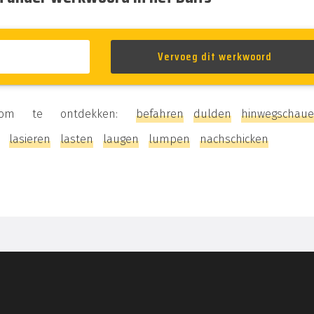
en om te ontdekken:
befahren
dulden
hinwegschau
lasieren
lasten
laugen
lumpen
nachschicken