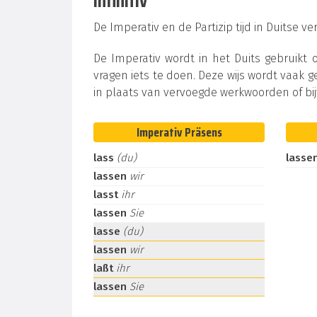
Infinitiv
De Imperativ en de Partizip tijd in Duitse v
De Imperativ wordt in het Duits gebruikt
vragen iets te doen. Deze wijs wordt vaak ge
in plaats van vervoegde werkwoorden of bi
Imperativ Präsens
lass
(du)
lasse
lassen
wir
lasst
ihr
lassen
Sie
lasse
(du)
lassen
wir
laßt
ihr
lassen
Sie