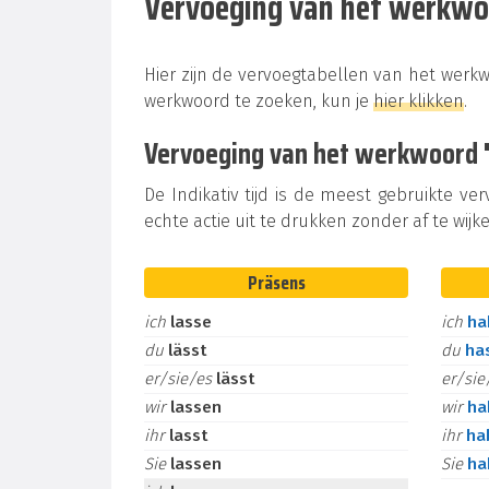
Vervoeging van het werkw
Hier zijn de vervoegtabellen van het werk
werkwoord te zoeken, kun je
hier klikken
.
Vervoeging van het werkwoord "l
De Indikativ tijd is de meest gebruikte ve
echte actie uit te drukken zonder af te wijke
Präsens
ich
lasse
ich
h
du
lässt
du
ha
er/sie/es
lässt
er/si
wir
lassen
wir
h
ihr
lasst
ihr
ha
Sie
lassen
Sie
h