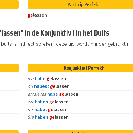
Partizip Perfekt
ge
lassen
assen" in de Konjunktiv I in het Duits
Duits is indirect spreken, deze tijd wordt minder gebruikt in
Konjunktiv I Perfekt
ich
habe
ge
lassen
du
habest
ge
lassen
er/sie/es
habe
ge
lassen
wir
haben
ge
lassen
ihr
habet
ge
lassen
Sie
haben
ge
lassen