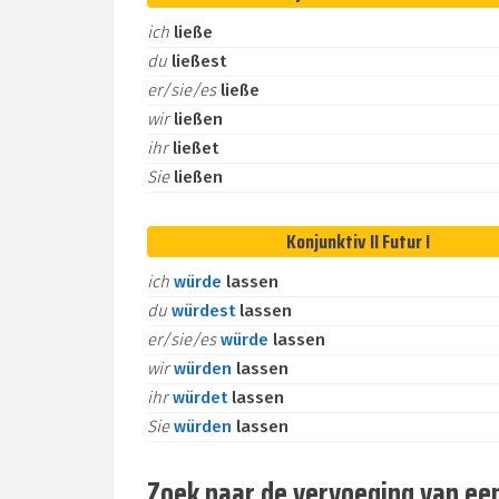
ich
ließe
du
ließest
er/sie/es
ließe
wir
ließen
ihr
ließet
Sie
ließen
Konjunktiv II Futur I
ich
würde
lassen
du
würdest
lassen
er/sie/es
würde
lassen
wir
würden
lassen
ihr
würdet
lassen
Sie
würden
lassen
Zoek naar de vervoeging van ee