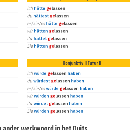
ich
hätte
ge
lassen
du
hättest
ge
lassen
er/sie/es
hätte
ge
lassen
wir
hätten
ge
lassen
ihr
hättet
ge
lassen
Sie
hätten
ge
lassen
Konjunktiv II Futur II
ich
würde
ge
lassen
haben
du
würdest
ge
lassen
haben
er/sie/es
würde
ge
lassen
haben
wir
würden
ge
lassen
haben
ihr
würdet
ge
lassen
haben
Sie
würden
ge
lassen
haben
n ander werkwoord in het Duits