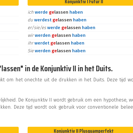
Konjunktiv I Futur II
ich
werde
ge
lassen
haben
du
werdest
ge
lassen
haben
er/sie/es
werde
ge
lassen
haben
wir
werden
ge
lassen
haben
ihr
werdet
ge
lassen
haben
Sie
werden
ge
lassen
haben
ssen" in de Konjunktiv II in het Duits.
ikt om het onechte uit de drukken in het Duits. Deze tijd w
lijkheid. De Konjunktiv II wordt gebruik om een hypothese, 
kken. Deze tijd wordt ook gebruik voor conventionele bele
Konjunktiv II Plusquamperfekt