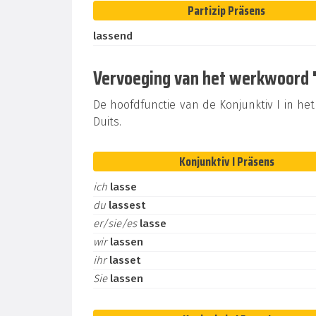
Partizip Präsens
lassend
Vervoeging van het werkwoord "l
De hoofdfunctie van de Konjunktiv I in het 
Duits.
Konjunktiv I Präsens
ich
lasse
du
lassest
er/sie/es
lasse
wir
lassen
ihr
lasset
Sie
lassen