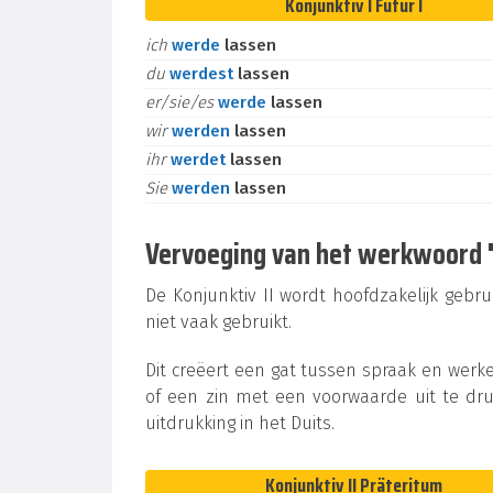
Konjunktiv I Futur I
ich
werde
lassen
du
werdest
lassen
er/sie/es
werde
lassen
wir
werden
lassen
ihr
werdet
lassen
Sie
werden
lassen
Vervoeging van het werkwoord "la
De Konjunktiv II wordt hoofdzakelijk gebru
niet vaak gebruikt.
Dit creëert een gat tussen spraak en werke
of een zin met een voorwaarde uit te dru
uitdrukking in het Duits.
Konjunktiv II Präteritum