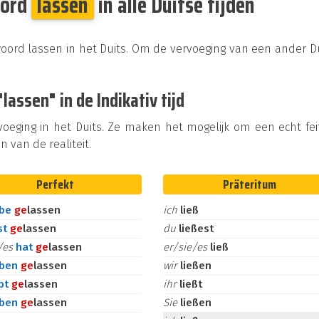
oord
lassen
in alle Duitse tijden
woord lassen in het Duits. Om de vervoeging van een ander D
assen" in de Indikativ tijd
rvoeging in het Duits. Ze maken het mogelijk om een echt fei
n van de realiteit.
Perfekt
Präteritum
abe
ge
lassen
ich
ließ
st
ge
lassen
du
ließest
e/es
hat
ge
lassen
er/sie/es
ließ
aben
ge
lassen
wir
ließen
bt
ge
lassen
ihr
ließt
aben
ge
lassen
Sie
ließen