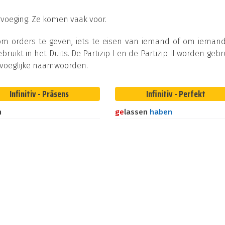
ervoeging. Ze komen vaak voor.
 om orders te geven, iets te eisen van iemand of om ieman
bruikt in het Duits. De Partizip I en de Partizip II worden gebr
jvoeglijke naamwoorden.
Infinitiv - Präsens
Infinitiv - Perfekt
n
ge
lassen
haben