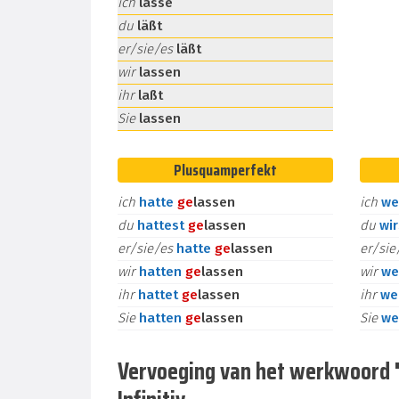
ich
lasse
du
läßt
er/sie/es
läßt
wir
lassen
ihr
laßt
Sie
lassen
Plusquamperfekt
ich
hatte
ge
lassen
ich
we
du
hattest
ge
lassen
du
wi
er/sie/es
hatte
ge
lassen
er/si
wir
hatten
ge
lassen
wir
we
ihr
hattet
ge
lassen
ihr
we
Sie
hatten
ge
lassen
Sie
we
Vervoeging van het werkwoord "l