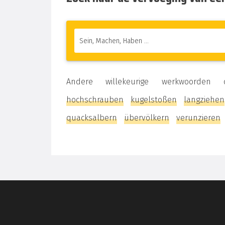
Andere willekeurige werkwoord
hochschrauben
kugelstoßen
langziehen
quacksalbern
übervölkern
verunzieren