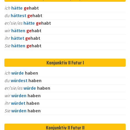
ich
hätte
ge
habt
du
hättest
ge
habt
er/sie/es
hätte
ge
habt
wir
hätten
ge
habt
ihr
hättet
ge
habt
Sie
hätten
ge
habt
Konjunktiv II Futur I
ich
würde
haben
du
würdest
haben
er/sie/es
würde
haben
wir
würden
haben
ihr
würdet
haben
Sie
würden
haben
Konjunktiv II Futur II