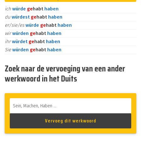
ich
würde
ge
habt
haben
du
würdest
ge
habt
haben
er/sie/es
würde
ge
habt
haben
wir
würden
ge
habt
haben
ihr
würdet
ge
habt
haben
Sie
würden
ge
habt
haben
Zoek naar de vervoeging van een ander
werkwoord in het Duits