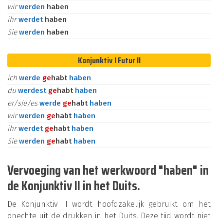
wir
werden
haben
ihr
werdet
haben
Sie
werden
haben
Konjunktiv I Futur II
ich
werde
ge
habt
haben
du
werdest
ge
habt
haben
er/sie/es
werde
ge
habt
haben
wir
werden
ge
habt
haben
ihr
werdet
ge
habt
haben
Sie
werden
ge
habt
haben
Vervoeging van het werkwoord "haben" in
de Konjunktiv II in het Duits.
De Konjunktiv II wordt hoofdzakelijk gebruikt om het
onechte uit de drukken in het Duits. Deze tijd wordt niet