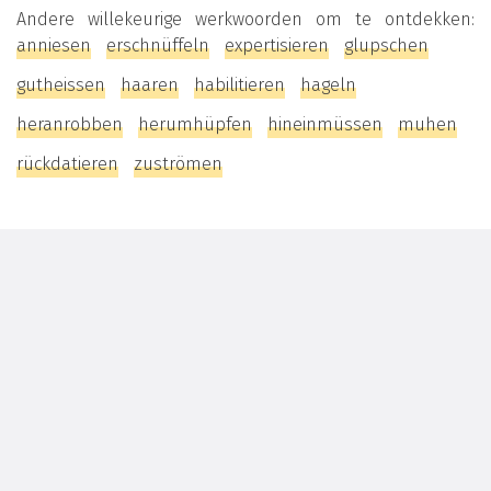
Andere willekeurige werkwoorden om te ontdekken:
anniesen
erschnüffeln
expertisieren
glupschen
gutheissen
haaren
habilitieren
hageln
heranrobben
herumhüpfen
hineinmüssen
muhen
rückdatieren
zuströmen