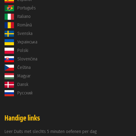
Português
Italiano
Română
Svenska
Українська
Polski
Slovenčina
Čeština
Magyar
Dansk
Русский
Handige links
Leer Duits met slechts 5 minuten oefenen per dag