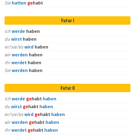
Sie
hatten
ge
habt
Futur I
ich
werde
haben
du
wirst
haben
er/sie/es
wird
haben
wir
werden
haben
ihr
werdet
haben
Sie
werden
haben
Futur II
ich
werde
ge
habt
haben
du
wirst
ge
habt
haben
er/sie/es
wird
ge
habt
haben
wir
werden
ge
habt
haben
ihr
werdet
ge
habt
haben