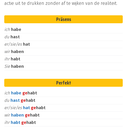
actie uit te drukken zonder af te wijken van de realiteit.
Präsens
ich
habe
du
hast
er/sie/es
hat
wir
haben
ihr
habt
Sie
haben
Perfekt
ich
habe
ge
habt
du
hast
ge
habt
er/sie/es
hat
ge
habt
wir
haben
ge
habt
ihr
habt
ge
habt