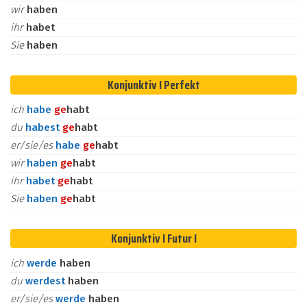
wir
haben
ihr
habet
Sie
haben
Konjunktiv I Perfekt
ich
habe
ge
habt
du
habest
ge
habt
er/sie/es
habe
ge
habt
wir
haben
ge
habt
ihr
habet
ge
habt
Sie
haben
ge
habt
Konjunktiv I Futur I
ich
werde
haben
du
werdest
haben
er/sie/es
werde
haben