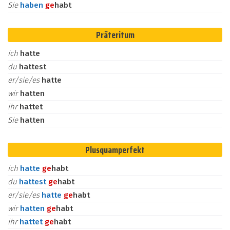
Sie
haben
ge
habt
Präteritum
ich
hatte
du
hattest
er/sie/es
hatte
wir
hatten
ihr
hattet
Sie
hatten
Plusquamperfekt
ich
hatte
ge
habt
du
hattest
ge
habt
er/sie/es
hatte
ge
habt
wir
hatten
ge
habt
ihr
hattet
ge
habt