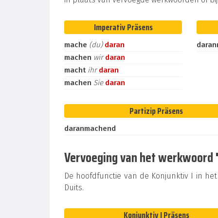
Imperativ Präsens
mache
(du)
daran
dara
machen
wir
daran
macht
ihr
daran
machen
Sie
daran
Partizip Präsens
daranmachend
Vervoeging van het werkwoord "d
De hoofdfunctie van de Konjunktiv I in het 
Duits.
Konjunktiv I Präsens