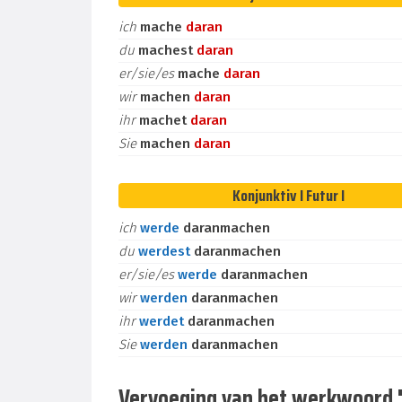
ich
mache
daran
du
machest
daran
er/sie/es
mache
daran
wir
machen
daran
ihr
machet
daran
Sie
machen
daran
Konjunktiv I Futur I
ich
werde
daranmachen
du
werdest
daranmachen
er/sie/es
werde
daranmachen
wir
werden
daranmachen
ihr
werdet
daranmachen
Sie
werden
daranmachen
Vervoeging van het werkwoord "d