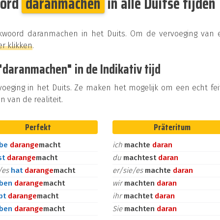
oord
daranmachen
in alle Duitse tijden
erkwoord daranmachen in het Duits. Om de vervoeging van 
er klikken
.
daranmachen" in de Indikativ tijd
rvoeging in het Duits. Ze maken het mogelijk om een echt fei
n van de realiteit.
Perfekt
Präteritum
abe
daran
ge
macht
ich
machte
daran
st
daran
ge
macht
du
machtest
daran
e/es
hat
daran
ge
macht
er/sie/es
machte
daran
aben
daran
ge
macht
wir
machten
daran
bt
daran
ge
macht
ihr
machtet
daran
aben
daran
ge
macht
Sie
machten
daran