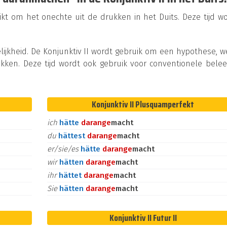
ikt om het onechte uit de drukken in het Duits. Deze tijd w
lijkheid. De Konjunktiv II wordt gebruik om een hypothese, 
kken. Deze tijd wordt ook gebruik voor conventionele bele
Konjunktiv II Plusquamperfekt
ich
hätte
daran
ge
macht
du
hättest
daran
ge
macht
er/sie/es
hätte
daran
ge
macht
wir
hätten
daran
ge
macht
ihr
hättet
daran
ge
macht
Sie
hätten
daran
ge
macht
Konjunktiv II Futur II