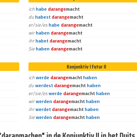
ich
habe
daran
ge
macht
du
habest
daran
ge
macht
er/sie/es
habe
daran
ge
macht
wir
haben
daran
ge
macht
ihr
habet
daran
ge
macht
Sie
haben
daran
ge
macht
Konjunktiv I Futur II
ich
werde
daran
ge
macht
haben
du
werdest
daran
ge
macht
haben
er/sie/es
werde
daran
ge
macht
haben
wir
werden
daran
ge
macht
haben
ihr
werdet
daran
ge
macht
haben
Sie
werden
daran
ge
macht
haben
aranmachen" in de Konjunktiv II in het Duits.