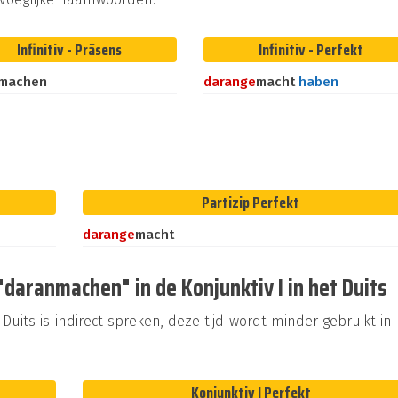
Infinitiv - Präsens
Infinitiv - Perfekt
nmachen
daran
ge
macht
haben
Partizip Perfekt
daran
ge
macht
aranmachen" in de Konjunktiv I in het Duits
Duits is indirect spreken, deze tijd wordt minder gebruikt in
Konjunktiv I Perfekt