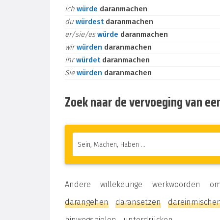
ich
würde
daranmachen
du
würdest
daranmachen
er/sie/es
würde
daranmachen
wir
würden
daranmachen
ihr
würdet
daranmachen
Sie
würden
daranmachen
Zoek naar de vervoeging van ee
Andere willekeurige werkwoorden
darangehen
daransetzen
dareinmische
hinwegspielen
unterdrücken