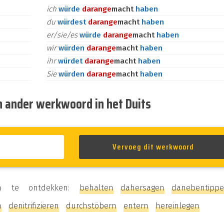
ich
würde
daran
ge
macht
haben
du
würdest
daran
ge
macht
haben
er/sie/es
würde
daran
ge
macht
haben
wir
würden
daran
ge
macht
haben
ihr
würdet
daran
ge
macht
haben
Sie
würden
daran
ge
macht
haben
n ander werkwoord in het Duits
 om te ontdekken:
behalten
dahersagen
danebentipp
n
denitrifizieren
durchstöbern
entern
hereinlegen