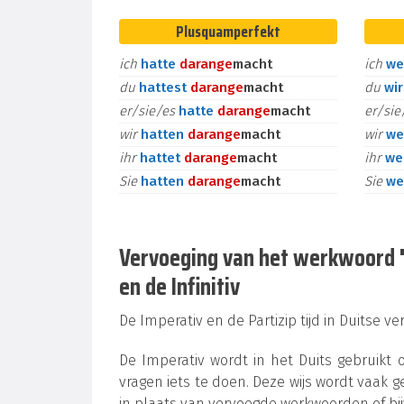
Plusquamperfekt
ich
hatte
daran
ge
macht
ich
we
du
hattest
daran
ge
macht
du
wi
er/sie/es
hatte
daran
ge
macht
er/si
wir
hatten
daran
ge
macht
wir
we
ihr
hattet
daran
ge
macht
ihr
we
Sie
hatten
daran
ge
macht
Sie
we
Vervoeging van het werkwoord "d
en de Infinitiv
De Imperativ en de Partizip tijd in Duitse v
De Imperativ wordt in het Duits gebruikt
vragen iets te doen. Deze wijs wordt vaak ge
in plaats van vervoegde werkwoorden of bi