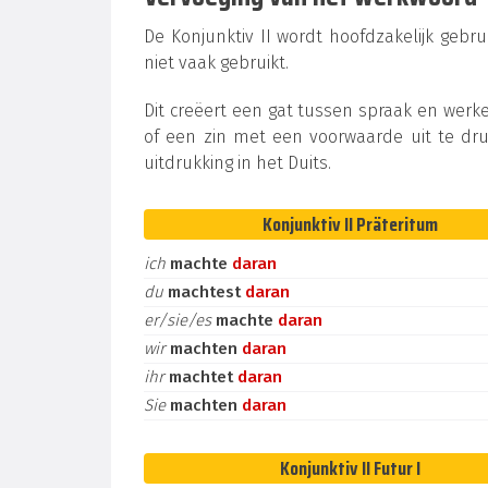
De Konjunktiv II wordt hoofdzakelijk gebru
niet vaak gebruikt.
Dit creëert een gat tussen spraak en werke
of een zin met een voorwaarde uit te dru
uitdrukking in het Duits.
Konjunktiv II Präteritum
ich
machte
daran
du
machtest
daran
er/sie/es
machte
daran
wir
machten
daran
ihr
machtet
daran
Sie
machten
daran
Konjunktiv II Futur I