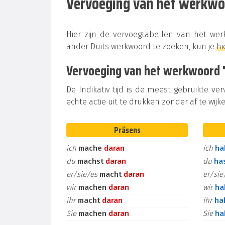
Vervoeging van het werkw
Hier zijn de vervoegtabellen van het w
ander Duits werkwoord te zoeken, kun je
hi
Vervoeging van het werkwoord "
De Indikativ tijd is de meest gebruikte ve
echte actie uit te drukken zonder af te wijke
Präsens
ich
mache
daran
ich
h
du
machst
daran
du
ha
er/sie/es
macht
daran
er/si
wir
machen
daran
wir
h
ihr
macht
daran
ihr
ha
Sie
machen
daran
Sie
h