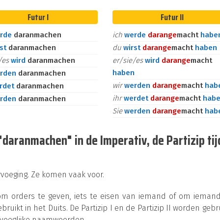
Futur I
Futur II
rde
daranmachen
ich
werde
daran
ge
macht
habe
rst
daranmachen
du
wirst
daran
ge
macht
haben
e/es
wird
daranmachen
er/sie/es
wird
daran
ge
macht
haben
rden
daranmachen
wir
werden
daran
ge
macht
hab
rdet
daranmachen
ihr
werdet
daran
ge
macht
hab
rden
daranmachen
Sie
werden
daran
ge
macht
hab
aranmachen" in de Imperativ, de Partizip tij
ervoeging. Ze komen vaak voor.
 om orders te geven, iets te eisen van iemand of om ieman
bruikt in het Duits. De Partizip I en de Partizip II worden gebr
jvoeglijke naamwoorden.