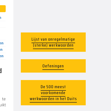
n
Lijst van onregelmatige
en
(sterke) werkwoorden
en
en
Oefeningen
d
De 500 meest
voorkomende
werkwoorden in het Duits
d te
uikt