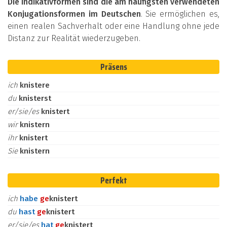
Die Indikativformen sind die am häufigsten verwendeten
Konjugationsformen im Deutschen
. Sie ermöglichen es,
einen realen Sachverhalt oder eine Handlung ohne jede
Distanz zur Realität wiederzugeben.
Präsens
ich
knistere
du
knisterst
er/sie/es
knistert
wir
knistern
ihr
knistert
Sie
knistern
Perfekt
ich
habe
ge
knistert
du
hast
ge
knistert
er/sie/es
hat
ge
knistert