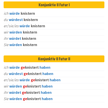
Konjunktiv II Futur I
ich
würde
knistern
du
würdest
knistern
er/sie/es
würde
knistern
wir
würden
knistern
ihr
würdet
knistern
Sie
würden
knistern
Konjunktiv II Futur II
ich
würde
ge
knistert
haben
du
würdest
ge
knistert
haben
er/sie/es
würde
ge
knistert
haben
wir
würden
ge
knistert
haben
ihr
würdet
ge
knistert
haben
Sie
würden
ge
knistert
haben