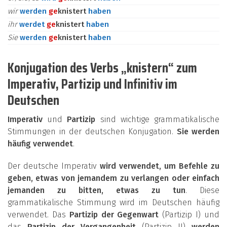
wir
werden
ge
knistert
haben
ihr
werdet
ge
knistert
haben
Sie
werden
ge
knistert
haben
Konjugation des Verbs „knistern“ zum
Imperativ, Partizip und Infinitiv im
Deutschen
Imperativ
und
Partizip
sind wichtige grammatikalische
Stimmungen in der deutschen Konjugation.
Sie werden
häufig verwendet
.
Der deutsche Imperativ
wird verwendet, um Befehle zu
geben, etwas von jemandem zu verlangen oder einfach
jemanden zu bitten, etwas zu tun
. Diese
grammatikalische Stimmung wird im Deutschen häufig
verwendet. Das
Partizip der Gegenwart
(Partizip I) und
das
Partizip der Vergangenheit
(Partizip II)
werden