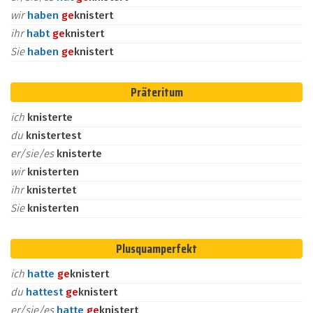
wir
haben
ge
knistert
ihr
habt
ge
knistert
Sie
haben
ge
knistert
Präteritum
ich
knisterte
du
knistertest
er/sie/es
knisterte
wir
knisterten
ihr
knistertet
Sie
knisterten
Plusquamperfekt
ich
hatte
ge
knistert
du
hattest
ge
knistert
er/sie/es
hatte
ge
knistert