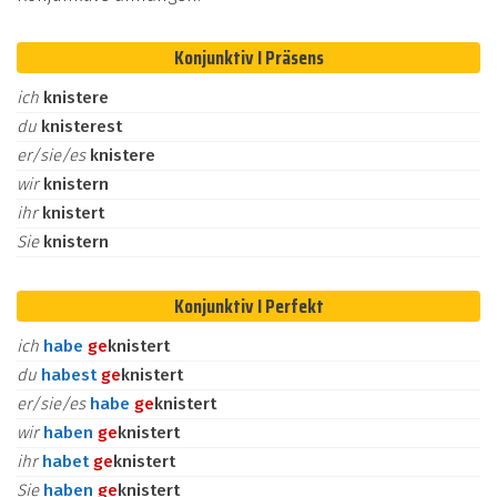
Konjunktiv I Präsens
ich
knistere
du
knisterest
er/sie/es
knistere
wir
knistern
ihr
knistert
Sie
knistern
Konjunktiv I Perfekt
ich
habe
ge
knistert
du
habest
ge
knistert
er/sie/es
habe
ge
knistert
wir
haben
ge
knistert
ihr
habet
ge
knistert
Sie
haben
ge
knistert