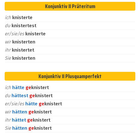
Konjunktiv II Präteritum
ich
knisterte
du
knistertest
er/sie/es
knisterte
wir
knisterten
ihr
knistertet
Sie
knisterten
Konjunktiv II Plusquamperfekt
ich
hätte
ge
knistert
du
hättest
ge
knistert
er/sie/es
hätte
ge
knistert
wir
hätten
ge
knistert
ihr
hättet
ge
knistert
Sie
hätten
ge
knistert