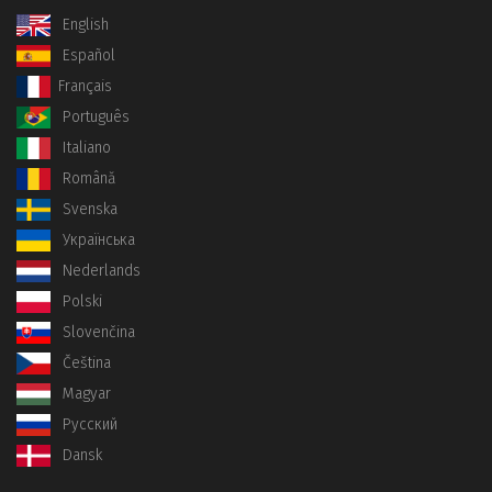
English
Español
Français
Português
Italiano
Română
Svenska
Українська
Nederlands
Polski
Slovenčina
Čeština
Magyar
Русский
Dansk