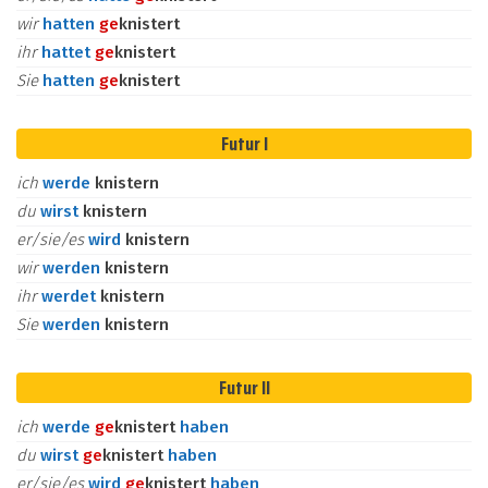
wir
hatten
ge
knistert
ihr
hattet
ge
knistert
Sie
hatten
ge
knistert
Futur I
ich
werde
knistern
du
wirst
knistern
er/sie/es
wird
knistern
wir
werden
knistern
ihr
werdet
knistern
Sie
werden
knistern
Futur II
ich
werde
ge
knistert
haben
du
wirst
ge
knistert
haben
er/sie/es
wird
ge
knistert
haben