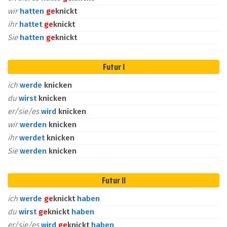
wir
hatten
ge
knickt
ihr
hattet
ge
knickt
Sie
hatten
ge
knickt
Futur I
ich
werde
knicken
du
wirst
knicken
er/sie/es
wird
knicken
wir
werden
knicken
ihr
werdet
knicken
Sie
werden
knicken
Futur II
ich
werde
ge
knickt
haben
du
wirst
ge
knickt
haben
er/sie/es
wird
ge
knickt
haben