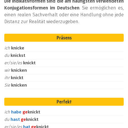
Die Indikativformen sind die am häufigsten verwendeten
Konjugationsformen im Deutschen
. Sie ermöglichen es,
einen realen Sachverhalt oder eine Handlung ohne jede
Distanz zur Realität wiederzugeben.
Präsens
ich
knicke
du
knickst
er/sie/es
knickt
wir
knicken
ihr
knickt
Sie
knicken
Perfekt
ich
habe
ge
knickt
du
hast
ge
knickt
er/sie/es
hat
ge
knickt