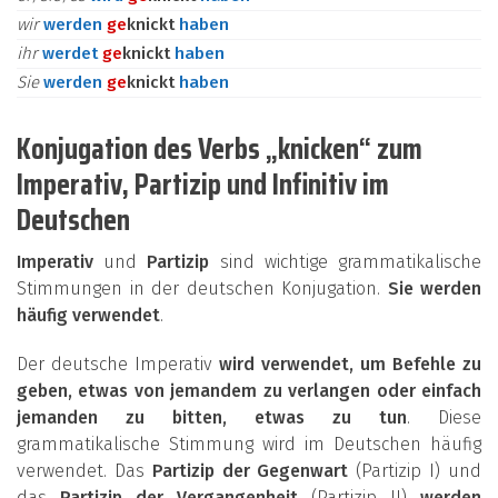
wir
werden
ge
knickt
haben
ihr
werdet
ge
knickt
haben
Sie
werden
ge
knickt
haben
Konjugation des Verbs „knicken“ zum
Imperativ, Partizip und Infinitiv im
Deutschen
Imperativ
und
Partizip
sind wichtige grammatikalische
Stimmungen in der deutschen Konjugation.
Sie werden
häufig verwendet
.
Der deutsche Imperativ
wird verwendet, um Befehle zu
geben, etwas von jemandem zu verlangen oder einfach
jemanden zu bitten, etwas zu tun
. Diese
grammatikalische Stimmung wird im Deutschen häufig
verwendet. Das
Partizip der Gegenwart
(Partizip I) und
das
Partizip der Vergangenheit
(Partizip II)
werden