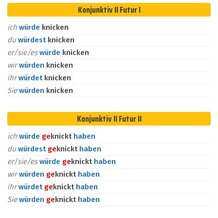
Konjunktiv II Futur I
ich
würde
knicken
du
würdest
knicken
er/sie/es
würde
knicken
wir
würden
knicken
ihr
würdet
knicken
Sie
würden
knicken
Konjunktiv II Futur II
ich
würde
ge
knickt
haben
du
würdest
ge
knickt
haben
er/sie/es
würde
ge
knickt
haben
wir
würden
ge
knickt
haben
ihr
würdet
ge
knickt
haben
Sie
würden
ge
knickt
haben