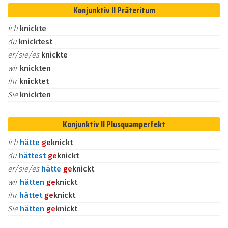
Konjunktiv II Präteritum
ich
knickte
du
knicktest
er/sie/es
knickte
wir
knickten
ihr
knicktet
Sie
knickten
Konjunktiv II Plusquamperfekt
ich
hätte
ge
knickt
du
hättest
ge
knickt
er/sie/es
hätte
ge
knickt
wir
hätten
ge
knickt
ihr
hättet
ge
knickt
Sie
hätten
ge
knickt