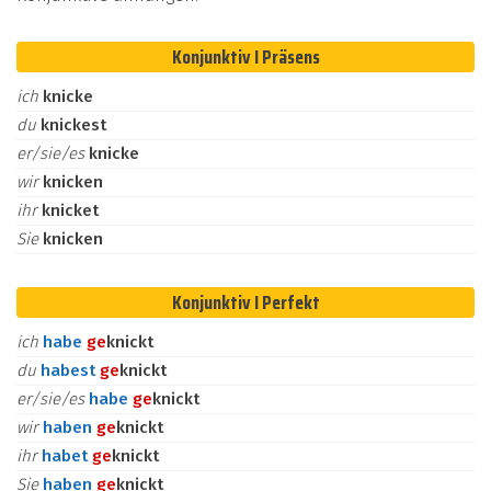
Konjunktiv I Präsens
ich
knicke
du
knickest
er/sie/es
knicke
wir
knicken
ihr
knicket
Sie
knicken
Konjunktiv I Perfekt
ich
habe
ge
knickt
du
habest
ge
knickt
er/sie/es
habe
ge
knickt
wir
haben
ge
knickt
ihr
habet
ge
knickt
Sie
haben
ge
knickt