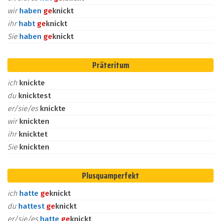
wir
haben
ge
knickt
ihr
habt
ge
knickt
Sie
haben
ge
knickt
Präteritum
ich
knickte
du
knicktest
er/sie/es
knickte
wir
knickten
ihr
knicktet
Sie
knickten
Plusquamperfekt
ich
hatte
ge
knickt
du
hattest
ge
knickt
er/sie/es
hatte
ge
knickt