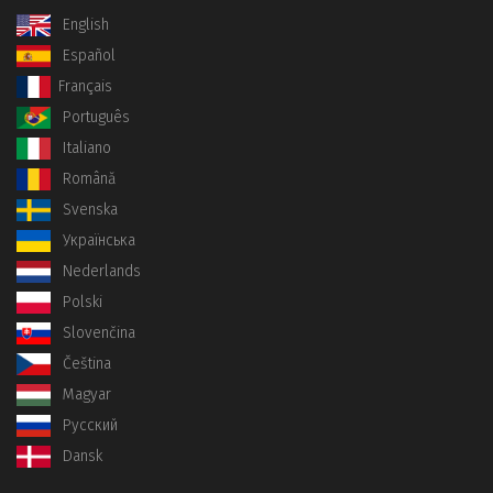
English
Español
Français
Português
Italiano
Română
Svenska
Українська
Nederlands
Polski
Slovenčina
Čeština
Magyar
Русский
Dansk