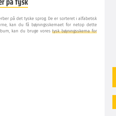
r på tysk
ber på det tyske sprog. De er sorteret i alfabetisk
erne, kan du få bøjningsskemaet for netop dette
erbum, kan du bruge vores
tysk bøjningsskema for