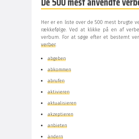
De 500 mest anvendte verbe
Her er en liste over de 500 mest brugte ver
rækkefølge. Ved at klikke på en af verb
verbum. For at søge efter et bestemt v
verber
.
abgeben
abkommen
abrufen
aktivieren
aktualisieren
akzeptieren
anbieten
ändern