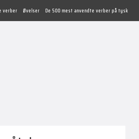
e verber
Øvelser
De 500 mest anvendte verber på tysk