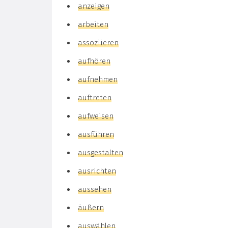
anzeigen
arbeiten
assoziieren
aufhören
aufnehmen
auftreten
aufweisen
ausführen
ausgestalten
ausrichten
aussehen
äußern
auswählen