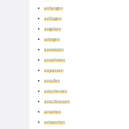
anfangen
anfragen
angeben
anlegen
anmelden
annehmen
anpassen
anrufen
anscheinen
anschliessen
ansehen
antworten