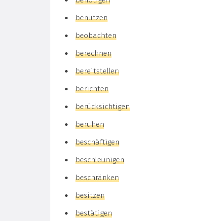
benötigen
benutzen
beobachten
berechnen
bereitstellen
berichten
berücksichtigen
beruhen
beschäftigen
beschleunigen
beschränken
besitzen
bestätigen