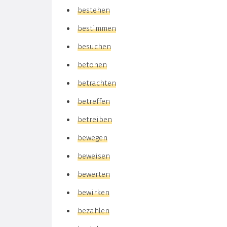
bestehen
bestimmen
besuchen
betonen
betrachten
betreffen
betreiben
bewegen
beweisen
bewerten
bewirken
bezahlen