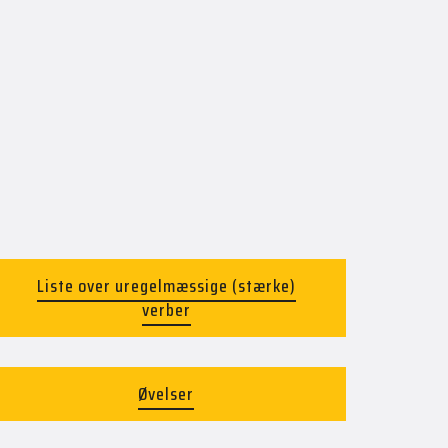
Liste over uregelmæssige (stærke)
verber
Øvelser