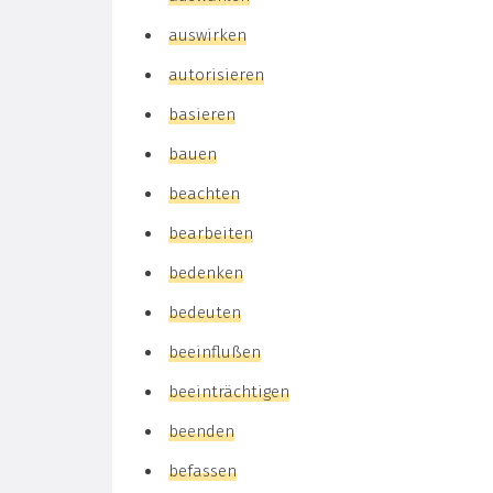
auswirken
autorisieren
basieren
bauen
beachten
bearbeiten
bedenken
bedeuten
beeinflußen
beeinträchtigen
beenden
befassen