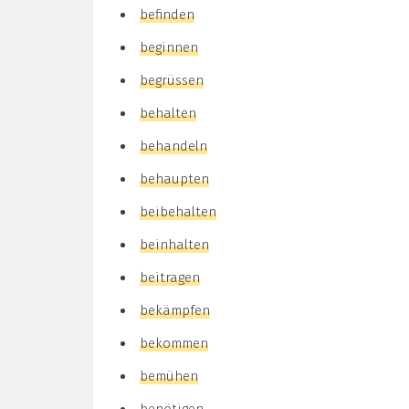
befinden
beginnen
begrüssen
behalten
behandeln
behaupten
beibehalten
beinhalten
beitragen
bekämpfen
bekommen
bemühen