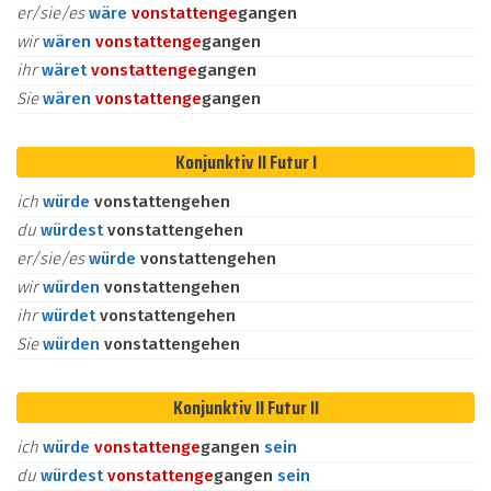
er/sie/es
wäre
vonstatten
ge
gangen
wir
wären
vonstatten
ge
gangen
ihr
wäret
vonstatten
ge
gangen
Sie
wären
vonstatten
ge
gangen
Konjunktiv II Futur I
ich
würde
vonstattengehen
du
würdest
vonstattengehen
er/sie/es
würde
vonstattengehen
wir
würden
vonstattengehen
ihr
würdet
vonstattengehen
Sie
würden
vonstattengehen
Konjunktiv II Futur II
ich
würde
vonstatten
ge
gangen
sein
du
würdest
vonstatten
ge
gangen
sein