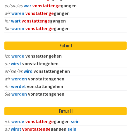
er/sie/es
war
vonstatten
ge
gangen
wir
waren
vonstatten
ge
gangen
ihr
wart
vonstatten
ge
gangen
Sie
waren
vonstatten
ge
gangen
Futur I
ich
werde
vonstattengehen
du
wirst
vonstattengehen
er/sie/es
wird
vonstattengehen
wir
werden
vonstattengehen
ihr
werdet
vonstattengehen
Sie
werden
vonstattengehen
Futur II
ich
werde
vonstatten
ge
gangen
sein
du
wirst
vonstatten
ge
gangen
sein