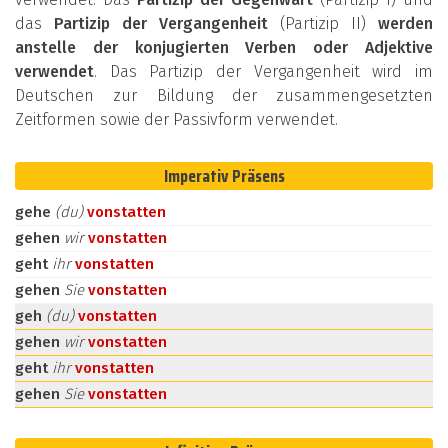
das
Partizip der Vergangenheit
(Partizip II)
werden
anstelle der konjugierten Verben oder Adjektive
verwendet
. Das Partizip der Vergangenheit wird im
Deutschen zur Bildung der zusammengesetzten
Zeitformen sowie der Passivform verwendet.
Imperativ Präsens
gehe
(du)
vonstatten
gehen
wir
vonstatten
geht
ihr
vonstatten
gehen
Sie
vonstatten
geh
(du)
vonstatten
gehen
wir
vonstatten
geht
ihr
vonstatten
gehen
Sie
vonstatten