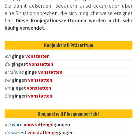
Sie damit außerdem Bedauern ausdrücken oder über
eine Situation sprechen, die sich möglicherweise ereignet
hat.
Diese Konjugationszeitformen werden nicht sehr
häufig verwendet
.
Konjunktiv II Präteritum
ich
ginge
vonstatten
du
gingest
vonstatten
er/sie/es
ginge
vonstatten
wir
gingen
vonstatten
ihr
ginget
vonstatten
Sie
gingen
vonstatten
Konjunktiv II Plusquamperfekt
ich
wäre
vonstatten
ge
gangen
du
wärest
vonstatten
ge
gangen