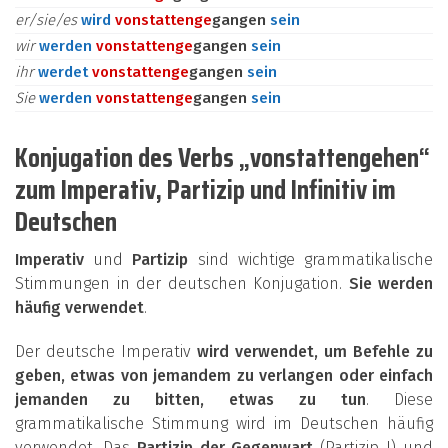
er/sie/es
wird
vonstatten
ge
gangen
sein
wir
werden
vonstatten
ge
gangen
sein
ihr
werdet
vonstatten
ge
gangen
sein
Sie
werden
vonstatten
ge
gangen
sein
Konjugation des Verbs „vonstattengehen“
zum Imperativ, Partizip und Infinitiv im
Deutschen
Imperativ
und
Partizip
sind wichtige grammatikalische
Stimmungen in der deutschen Konjugation.
Sie werden
häufig verwendet
.
Der deutsche Imperativ
wird verwendet, um Befehle zu
geben, etwas von jemandem zu verlangen oder einfach
jemanden zu bitten, etwas zu tun
. Diese
grammatikalische Stimmung wird im Deutschen häufig
verwendet. Das
Partizip der Gegenwart
(Partizip I) und