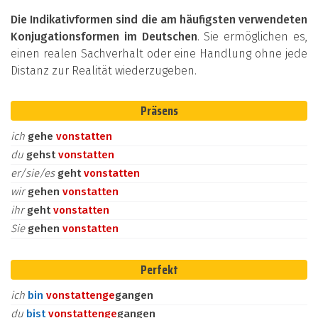
Die Indikativformen sind die am häufigsten verwendeten
Konjugationsformen im Deutschen
. Sie ermöglichen es,
einen realen Sachverhalt oder eine Handlung ohne jede
Distanz zur Realität wiederzugeben.
Präsens
ich
gehe
vonstatten
du
gehst
vonstatten
er/sie/es
geht
vonstatten
wir
gehen
vonstatten
ihr
geht
vonstatten
Sie
gehen
vonstatten
Perfekt
ich
bin
vonstatten
ge
gangen
du
bist
vonstatten
ge
gangen