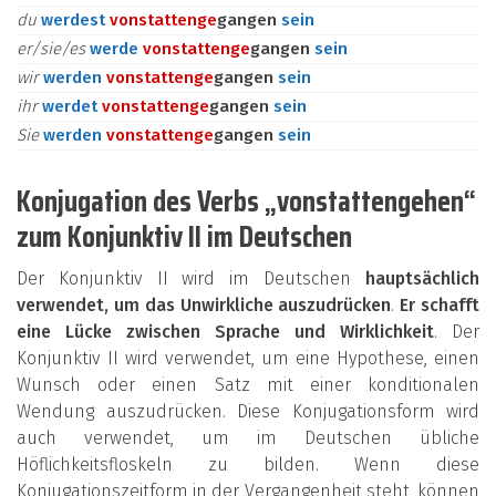
du
werdest
vonstatten
ge
gangen
sein
er/sie/es
werde
vonstatten
ge
gangen
sein
wir
werden
vonstatten
ge
gangen
sein
ihr
werdet
vonstatten
ge
gangen
sein
Sie
werden
vonstatten
ge
gangen
sein
Konjugation des Verbs „vonstattengehen“
zum Konjunktiv II im Deutschen
Der Konjunktiv II wird im Deutschen
hauptsächlich
verwendet, um das Unwirkliche auszudrücken
.
Er schafft
eine Lücke zwischen Sprache und Wirklichkeit
. Der
Konjunktiv II wird verwendet, um eine Hypothese, einen
Wunsch oder einen Satz mit einer konditionalen
Wendung auszudrücken. Diese Konjugationsform wird
auch verwendet, um im Deutschen übliche
Höflichkeitsfloskeln zu bilden. Wenn diese
Konjugationszeitform in der Vergangenheit steht, können