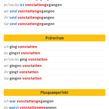
er/sie/es
ist
vonstatten
ge
gangen
wir
sind
vonstatten
ge
gangen
ihr
seid
vonstatten
ge
gangen
Sie
sind
vonstatten
ge
gangen
Präteritum
ich
ging
vonstatten
du
gingst
vonstatten
er/sie/es
ging
vonstatten
wir
gingen
vonstatten
ihr
gingt
vonstatten
Sie
gingen
vonstatten
Plusquamperfekt
ich
war
vonstatten
ge
gangen
du
warst
vonstatten
ge
gangen