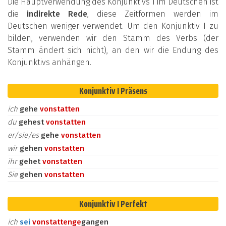
Die Hauptverwendung des Konjunktivs I im Deutschen ist
die
indirekte Rede
, diese Zeitformen werden im
Deutschen weniger verwendet. Um den Konjunktiv I zu
bilden, verwenden wir den Stamm des Verbs (der
Stamm ändert sich nicht), an den wir die Endung des
Konjunktivs anhängen.
Konjunktiv I Präsens
ich
gehe
vonstatten
du
gehest
vonstatten
er/sie/es
gehe
vonstatten
wir
gehen
vonstatten
ihr
gehet
vonstatten
Sie
gehen
vonstatten
Konjunktiv I Perfekt
ich
sei
vonstatten
ge
gangen