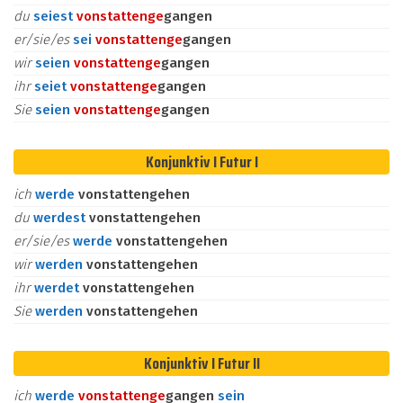
du
seiest
vonstatten
ge
gangen
er/sie/es
sei
vonstatten
ge
gangen
wir
seien
vonstatten
ge
gangen
ihr
seiet
vonstatten
ge
gangen
Sie
seien
vonstatten
ge
gangen
Konjunktiv I Futur I
ich
werde
vonstattengehen
du
werdest
vonstattengehen
er/sie/es
werde
vonstattengehen
wir
werden
vonstattengehen
ihr
werdet
vonstattengehen
Sie
werden
vonstattengehen
Konjunktiv I Futur II
ich
werde
vonstatten
ge
gangen
sein