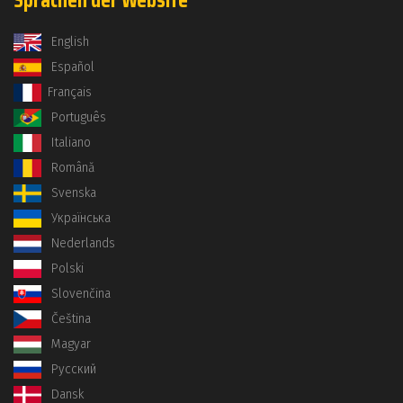
Sprachen der Website
English
Español
Français
Português
Italiano
Română
Svenska
Українська
Nederlands
Polski
Slovenčina
Čeština
Magyar
Русский
Dansk