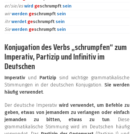
er/sie/es
wird
ge
schrumpft
sein
wir
werden
ge
schrumpft
sein
ihr
werdet
ge
schrumpft
sein
Sie
werden
ge
schrumpft
sein
Konjugation des Verbs „schrumpfen“ zum
Imperativ, Partizip und Infinitiv im
Deutschen
Imperativ
und
Partizip
sind wichtige grammatikalische
Stimmungen in der deutschen Konjugation.
Sie werden
häufig verwendet
.
Der deutsche Imperativ
wird verwendet, um Befehle zu
geben, etwas von jemandem zu verlangen oder einfach
jemanden zu bitten, etwas zu tun
. Diese
grammatikalische Stimmung wird im Deutschen häufig
verwendet. Das
Partizip der Gegenwart
(Partizip I) und