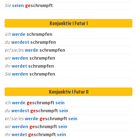
Sie
seien
ge
schrumpft
Konjunktiv I Futur I
ich
werde
schrumpfen
du
werdest
schrumpfen
er/sie/es
werde
schrumpfen
wir
werden
schrumpfen
ihr
werdet
schrumpfen
Sie
werden
schrumpfen
Konjunktiv I Futur II
ich
werde
ge
schrumpft
sein
du
werdest
ge
schrumpft
sein
er/sie/es
werde
ge
schrumpft
sein
wir
werden
ge
schrumpft
sein
ihr
werdet
ge
schrumpft
sein