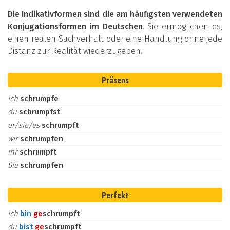
Die Indikativformen sind die am häufigsten verwendeten
Konjugationsformen im Deutschen
. Sie ermöglichen es,
einen realen Sachverhalt oder eine Handlung ohne jede
Distanz zur Realität wiederzugeben.
Präsens
ich
schrumpfe
du
schrumpfst
er/sie/es
schrumpft
wir
schrumpfen
ihr
schrumpft
Sie
schrumpfen
Perfekt
ich
bin
ge
schrumpft
du
bist
ge
schrumpft