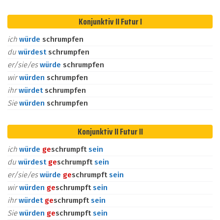
Konjunktiv II Futur I
ich
würde
schrumpfen
du
würdest
schrumpfen
er/sie/es
würde
schrumpfen
wir
würden
schrumpfen
ihr
würdet
schrumpfen
Sie
würden
schrumpfen
Konjunktiv II Futur II
ich
würde
ge
schrumpft
sein
du
würdest
ge
schrumpft
sein
er/sie/es
würde
ge
schrumpft
sein
wir
würden
ge
schrumpft
sein
ihr
würdet
ge
schrumpft
sein
Sie
würden
ge
schrumpft
sein