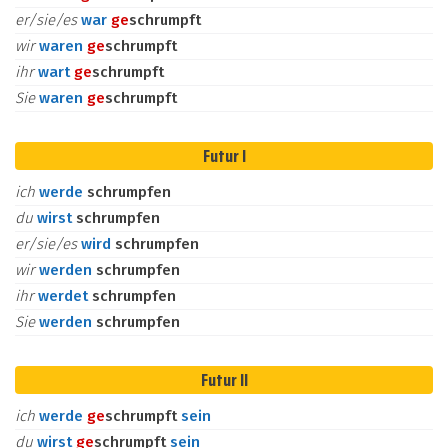
er/sie/es
war
ge
schrumpft
wir
waren
ge
schrumpft
ihr
wart
ge
schrumpft
Sie
waren
ge
schrumpft
Futur I
ich
werde
schrumpfen
du
wirst
schrumpfen
er/sie/es
wird
schrumpfen
wir
werden
schrumpfen
ihr
werdet
schrumpfen
Sie
werden
schrumpfen
Futur II
ich
werde
ge
schrumpft
sein
du
wirst
ge
schrumpft
sein