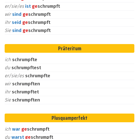
er/sie/es
ist
ge
schrumpft
wir
sind
ge
schrumpft
ihr
seid
ge
schrumpft
Sie
sind
ge
schrumpft
Präteritum
ich
schrumpfte
du
schrumpftest
er/sie/es
schrumpfte
wir
schrumpften
ihr
schrumpftet
Sie
schrumpften
Plusquamperfekt
ich
war
ge
schrumpft
du
warst
ge
schrumpft