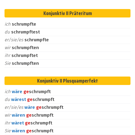
Konjunktiv II Präteritum
ich
schrumpfte
du
schrumpftest
er/sie/es
schrumpfte
wir
schrumpften
ihr
schrumpftet
Sie
schrumpften
Konjunktiv II Plusquamperfekt
ich
wäre
ge
schrumpft
du
wärest
ge
schrumpft
er/sie/es
wäre
ge
schrumpft
wir
wären
ge
schrumpft
ihr
wäret
ge
schrumpft
Sie
wären
ge
schrumpft