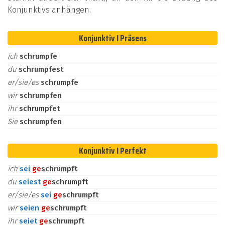
Konjunktivs anhängen.
Konjunktiv I Präsens
ich
schrumpfe
du
schrumpfest
er/sie/es
schrumpfe
wir
schrumpfen
ihr
schrumpfet
Sie
schrumpfen
Konjunktiv I Perfekt
ich
sei
ge
schrumpft
du
seiest
ge
schrumpft
er/sie/es
sei
ge
schrumpft
wir
seien
ge
schrumpft
ihr
seiet
ge
schrumpft