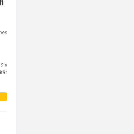
en
nes
 Sie
tät