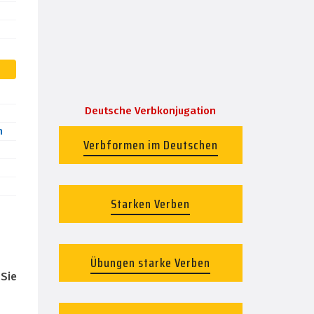
Deutsche Verbkonjugation
n
Verbformen im Deutschen
Starken Verben
Übungen starke Verben
.
Sie