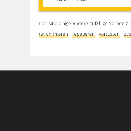
Hier sind einige andere zufällige Verben z
renommieren
repetieren
vortasten
zu