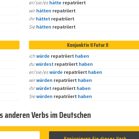
er/sie/es
hätte
repatriiert
wir
hätten
repatriiert
ihr
hättet
repatriiert
Sie
hätten
repatriiert
Konjunktiv II Futur II
ich
würde
repatriiert
haben
du
würdest
repatriiert
haben
er/sie/es
würde
repatriiert
haben
wir
würden
repatriiert
haben
ihr
würdet
repatriiert
haben
Sie
würden
repatriiert
haben
es anderen Verbs im Deutschen