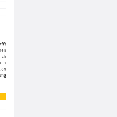
afft
inen
auch
m in
ion
fig