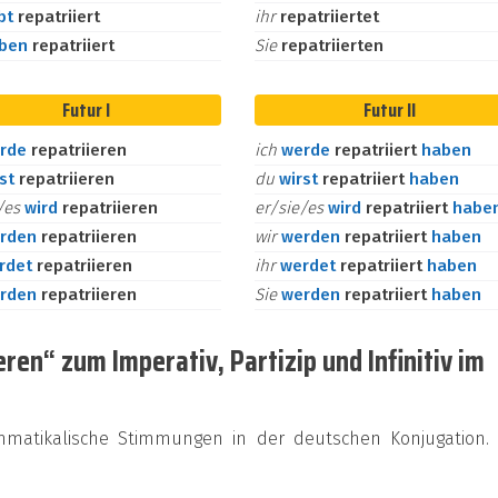
bt
repatriiert
ihr
repatriiertet
aben
repatriiert
Sie
repatriierten
Futur I
Futur II
rde
repatriieren
ich
werde
repatriiert
haben
rst
repatriieren
du
wirst
repatriiert
haben
e/es
wird
repatriieren
er/sie/es
wird
repatriiert
habe
rden
repatriieren
wir
werden
repatriiert
haben
rdet
repatriieren
ihr
werdet
repatriiert
haben
rden
repatriieren
Sie
werden
repatriiert
haben
ren“ zum Imperativ, Partizip und Infinitiv im
mmatikalische Stimmungen in der deutschen Konjugation