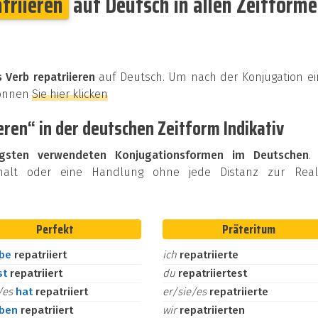
triieren
auf Deutsch in allen Zeitform
 Verb repatriieren
auf Deutsch. Um nach der Konjugation ei
können
Sie hier klicken
eren“ in der deutschen Zeitform Indikativ
igsten verwendeten Konjugationsformen im Deutschen
.
halt oder eine Handlung ohne jede Distanz zur Reali
Perfekt
Präteritum
abe
repatriiert
ich
repatriierte
st
repatriiert
du
repatriiertest
e/es
hat
repatriiert
er/sie/es
repatriierte
aben
repatriiert
wir
repatriierten