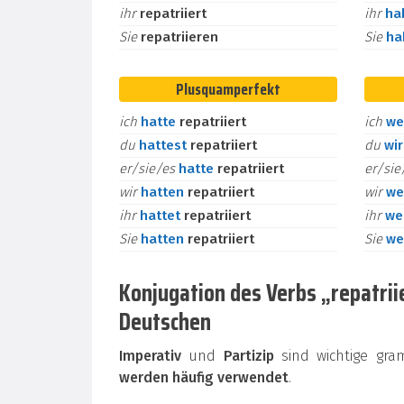
ihr
repatriiert
ihr
ha
Sie
repatriieren
Sie
h
Plusquamperfekt
ich
hatte
repatriiert
ich
we
du
hattest
repatriiert
du
wi
er/sie/es
hatte
repatriiert
er/si
wir
hatten
repatriiert
wir
we
ihr
hattet
repatriiert
ihr
we
Sie
hatten
repatriiert
Sie
we
Konjugation des Verbs „repatriie
Deutschen
Imperativ
und
Partizip
sind wichtige gra
werden häufig verwendet
.