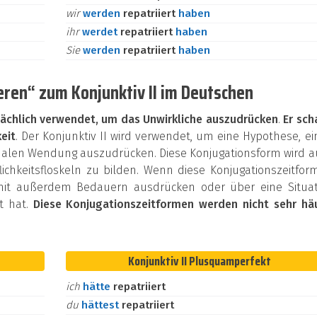
wir
werden
repatriiert
haben
ihr
werdet
repatriiert
haben
Sie
werden
repatriiert
haben
eren“ zum Konjunktiv II im Deutschen
ächlich verwendet, um das Unwirkliche auszudrücken
.
Er sch
eit
. Der Konjunktiv II wird verwendet, um eine Hypothese, e
onalen Wendung auszudrücken. Diese Konjugationsform wird 
chkeitsfloskeln zu bilden. Wenn diese Konjugationszeitfor
mit außerdem Bedauern ausdrücken oder über eine Situat
et hat.
Diese Konjugationszeitformen werden nicht sehr häu
Konjunktiv II Plusquamperfekt
ich
hätte
repatriiert
du
hättest
repatriiert