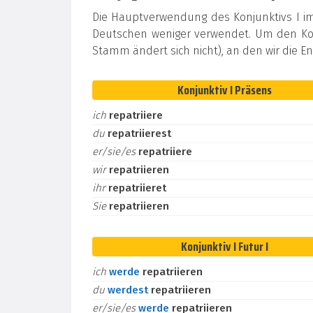
Die Hauptverwendung des Konjunktivs I i
Deutschen weniger verwendet. Um den Kon
Stamm ändert sich nicht), an den wir die 
Konjunktiv I Präsens
ich
repatriiere
du
repatriierest
er/sie/es
repatriiere
wir
repatriieren
ihr
repatriieret
Sie
repatriieren
Konjunktiv I Futur I
ich
werde
repatriieren
du
werdest
repatriieren
er/sie/es
werde
repatriieren