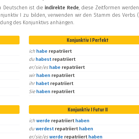
m Deutschen ist die
indirekte Rede
, diese Zeitformen werde
junktiv I zu bilden, verwenden wir den Stamm des Verbs (
Endung des Konjunktivs anhängen.
Konjunktiv I Perfekt
ich
habe
repatriiert
du
habest
repatriiert
er/sie/es
habe
repatriiert
wir
haben
repatriiert
ihr
habet
repatriiert
Sie
haben
repatriiert
Konjunktiv I Futur II
ich
werde
repatriiert
haben
du
werdest
repatriiert
haben
er/sie/es
werde
repatriiert
haben