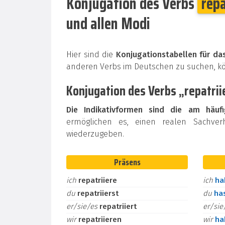
Konjugation des Verbs
repa
und allen Modi
Hier sind die
Konjugationstabellen für das
anderen Verbs im Deutschen zu suchen, 
Konjugation des Verbs „repatrii
Die Indikativformen sind die am häuf
ermöglichen es, einen realen Sachver
wiederzugeben.
Präsens
ich
repatriiere
ich
h
du
repatriierst
du
ha
er/sie/es
repatriiert
er/si
wir
repatriieren
wir
h