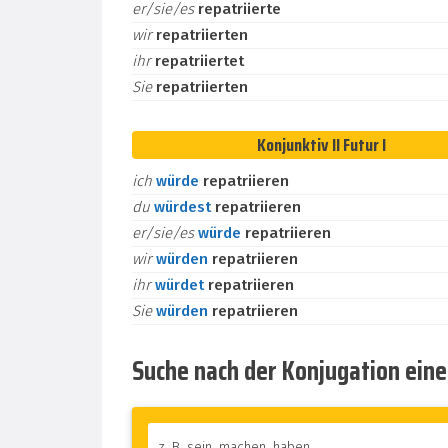
er/sie/es
repatriierte
wir
repatriierten
ihr
repatriiertet
Sie
repatriierten
Konjunktiv II Futur I
ich
würde
repatriieren
du
würdest
repatriieren
er/sie/es
würde
repatriieren
wir
würden
repatriieren
ihr
würdet
repatriieren
Sie
würden
repatriieren
Suche nach der Konjugation ein