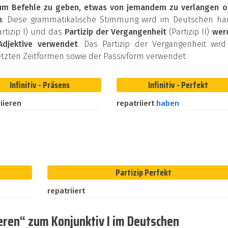
um Befehle zu geben, etwas von jemandem zu verlangen o
n
. Diese grammatikalische Stimmung wird im Deutschen häu
rtizip I) und das
Partizip der Vergangenheit
(Partizip II)
wer
Adjektive verwendet
. Das Partizip der Vergangenheit wird
zten Zeitformen sowie der Passivform verwendet.
Infinitiv - Präsens
Infinitiv - Perfekt
iieren
repatriiert
haben
Partizip Perfekt
repatriiert
eren“ zum Konjunktiv I im Deutschen