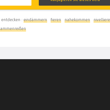
u entdecken :
eindämmern
fieren
nahekommen
nivellier
sammenreißen