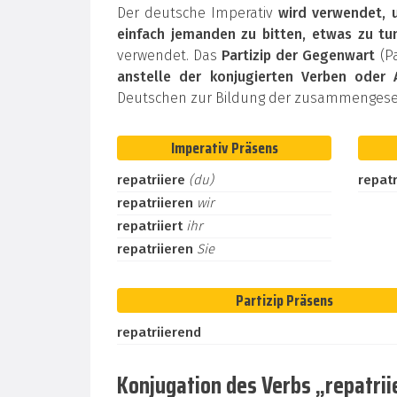
Der deutsche Imperativ
wird verwendet, 
einfach jemanden zu bitten, etwas zu tu
verwendet. Das
Partizip der Gegenwart
(Pa
anstelle der konjugierten Verben oder 
Deutschen zur Bildung der zusammengeset
Imperativ Präsens
repatriiere
(du)
repatr
repatriieren
wir
repatriiert
ihr
repatriieren
Sie
Partizip Präsens
repatriierend
Konjugation des Verbs „repatrii