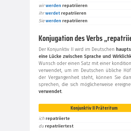
wir
werden
repatriieren
ihr
werdet
repatriieren
Sie
werden
repatriieren
Konjugation des Verbs „repatrii
Der Konjunktiv II wird im Deutschen
haupts
eine Lücke zwischen Sprache und Wirklichk
Wunsch oder einen Satz mit einer konditi
verwendet, um im Deutschen übliche Höfli
der Vergangenheit steht, können Sie da
sprechen, die sich möglicherweise ereign
verwendet
.
Konjunktiv II Präteritum
ich
repatriierte
du
repatriiertest