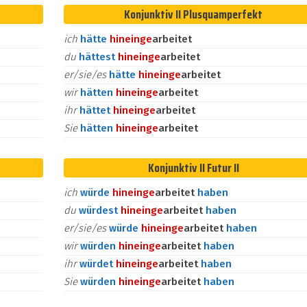
Konjunktiv II Plusquamperfekt
ich
hätte
hinein
ge
arbeitet
du
hättest
hinein
ge
arbeitet
er/sie/es
hätte
hinein
ge
arbeitet
wir
hätten
hinein
ge
arbeitet
ihr
hättet
hinein
ge
arbeitet
Sie
hätten
hinein
ge
arbeitet
Konjunktiv II Futur II
ich
würde
hinein
ge
arbeitet
haben
du
würdest
hinein
ge
arbeitet
haben
er/sie/es
würde
hinein
ge
arbeitet
haben
wir
würden
hinein
ge
arbeitet
haben
ihr
würdet
hinein
ge
arbeitet
haben
Sie
würden
hinein
ge
arbeitet
haben