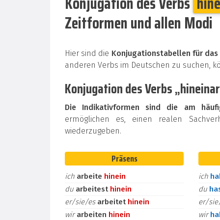
Konjugation des Verbs
hin
Zeitformen und allen Modi
Hier sind die
Konjugationstabellen für das 
anderen Verbs im Deutschen zu suchen, 
Konjugation des Verbs „hineinar
Die Indikativformen sind die am häuf
ermöglichen es, einen realen Sachver
wiederzugeben.
Präsens
ich
arbeite
hinein
ich
h
du
arbeitest
hinein
du
ha
er/sie/es
arbeitet
hinein
er/si
wir
arbeiten
hinein
wir
h