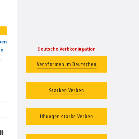
ben
Deutsche Verbkonjugation
en
t
Verbformen im Deutschen
Starken Verben
Übungen starke Verben
im