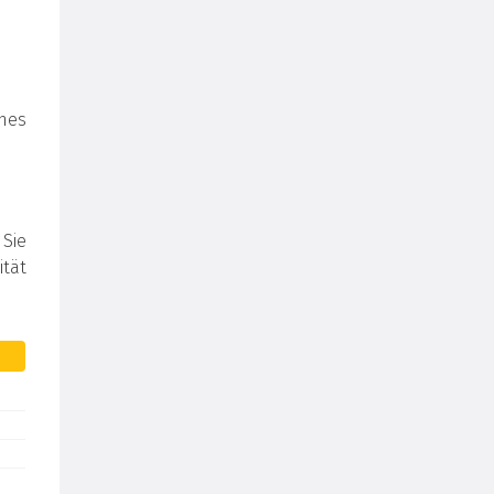
ines
 Sie
tät