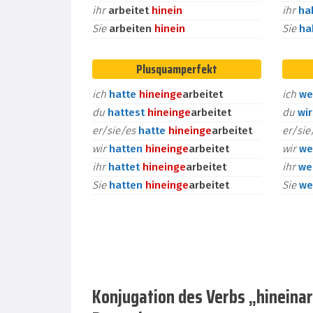
ihr
arbeitet
hinein
ihr
ha
Sie
arbeiten
hinein
Sie
h
Plusquamperfekt
ich
hatte
hinein
ge
arbeitet
ich
we
du
hattest
hinein
ge
arbeitet
du
wi
er/sie/es
hatte
hinein
ge
arbeitet
er/si
wir
hatten
hinein
ge
arbeitet
wir
we
ihr
hattet
hinein
ge
arbeitet
ihr
we
Sie
hatten
hinein
ge
arbeitet
Sie
we
Konjugation des Verbs „hineinarb