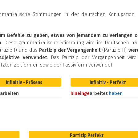
mmatikalische Stimmungen in der deutschen Konjugation
um Befehle zu geben, etwas von jemandem zu verlangen o
n
. Diese grammatikalische Stimmung wird im Deutschen häu
rtizip I) und das
Partizip der Vergangenheit
(Partizip II)
wer
Adjektive verwendet
. Das Partizip der Vergangenheit wird
zten Zeitformen sowie der Passivform verwendet.
Infinitiv - Präsens
Infinitiv - Perfekt
narbeiten
hinein
ge
arbeitet
haben
Partizip Perfekt