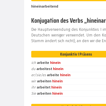
hineinarbeitend
Konjugation des Verbs „hineinar
Die Hauptverwendung des Konjunktivs I i
Deutschen weniger verwendet. Um den Kon
Stamm ändert sich nicht), an den wir die 
Konjunktiv I Präsens
ich
arbeite
hinein
du
arbeitest
hinein
er/sie/es
arbeite
hinein
wir
arbeiten
hinein
ihr
arbeitet
hinein
Sie
arbeiten
hinein