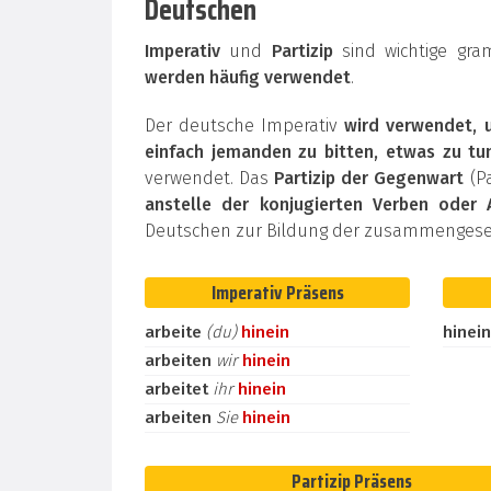
Deutschen
Imperativ
und
Partizip
sind wichtige gra
werden häufig verwendet
.
Der deutsche Imperativ
wird verwendet, 
einfach jemanden zu bitten, etwas zu tu
verwendet. Das
Partizip der Gegenwart
(Pa
anstelle der konjugierten Verben oder 
Deutschen zur Bildung der zusammengeset
Imperativ Präsens
arbeite
(du)
hinein
hinei
arbeiten
wir
hinein
arbeitet
ihr
hinein
arbeiten
Sie
hinein
Partizip Präsens