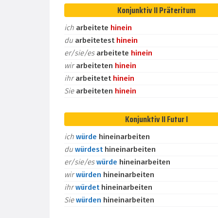
Konjunktiv II Präteritum
ich
arbeitete
hinein
du
arbeitetest
hinein
er/sie/es
arbeitete
hinein
wir
arbeiteten
hinein
ihr
arbeitetet
hinein
Sie
arbeiteten
hinein
Konjunktiv II Futur I
ich
würde
hineinarbeiten
du
würdest
hineinarbeiten
er/sie/es
würde
hineinarbeiten
wir
würden
hineinarbeiten
ihr
würdet
hineinarbeiten
Sie
würden
hineinarbeiten