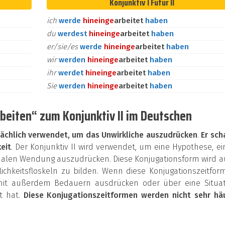
Konjunktiv I Futur II
ich
werde
hinein
ge
arbeitet
haben
du
werdest
hinein
ge
arbeitet
haben
er/sie/es
werde
hinein
ge
arbeitet
haben
wir
werden
hinein
ge
arbeitet
haben
ihr
werdet
hinein
ge
arbeitet
haben
Sie
werden
hinein
ge
arbeitet
haben
beiten“ zum Konjunktiv II im Deutschen
ächlich verwendet, um das Unwirkliche auszudrücken
.
Er sch
eit
. Der Konjunktiv II wird verwendet, um eine Hypothese, e
onalen Wendung auszudrücken. Diese Konjugationsform wird 
chkeitsfloskeln zu bilden. Wenn diese Konjugationszeitfor
mit außerdem Bedauern ausdrücken oder über eine Situat
et hat.
Diese Konjugationszeitformen werden nicht sehr häu