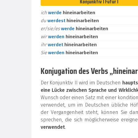
Konjunktiv I Futur I
ich
werde
hineinarbeiten
du
werdest
hineinarbeiten
er/sie/es
werde
hineinarbeiten
wir
werden
hineinarbeiten
ihr
werdet
hineinarbeiten
Sie
werden
hineinarbeiten
Konjugation des Verbs „hineinar
Der Konjunktiv II wird im Deutschen
haupts
eine Lücke zwischen Sprache und Wirklichk
Wunsch oder einen Satz mit einer konditi
verwendet, um im Deutschen übliche Höfli
der Vergangenheit steht, können Sie da
sprechen, die sich möglicherweise ereign
verwendet
.