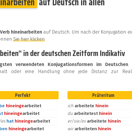
einarbeiten
auf Deutsch in allen
Verb hineinarbeiten
auf Deutsch. Um nach der Konjugation e
können
Sie hier klicken
beiten“ in der deutschen Zeitform Indikativ
igsten verwendeten Konjugationsformen im Deutschen
.
halt oder eine Handlung ohne jede Distanz zur Reali
Perfekt
Präteritum
abe
hinein
ge
arbeitet
ich
arbeitete
hinein
st
hinein
ge
arbeitet
du
arbeitetest
hinein
e/es
hat
hinein
ge
arbeitet
er/sie/es
arbeitete
hinein
aben
hinein
ge
arbeitet
wir
arbeiteten
hinein