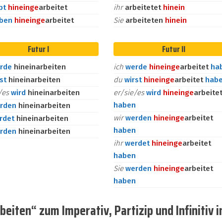
bt
hinein
ge
arbeitet
ihr
arbeitetet
hinein
aben
hinein
ge
arbeitet
Sie
arbeiteten
hinein
Futur I
Futur II
rde
hineinarbeiten
ich
werde
hinein
ge
arbeitet
ha
rst
hineinarbeiten
du
wirst
hinein
ge
arbeitet
hab
e/es
wird
hineinarbeiten
er/sie/es
wird
hinein
ge
arbeite
haben
rden
hineinarbeiten
wir
werden
hinein
ge
arbeitet
rdet
hineinarbeiten
haben
rden
hineinarbeiten
ihr
werdet
hinein
ge
arbeitet
haben
Sie
werden
hinein
ge
arbeitet
haben
eiten“ zum Imperativ, Partizip und Infinitiv 