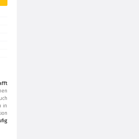
afft
inen
auch
m in
ion
fig