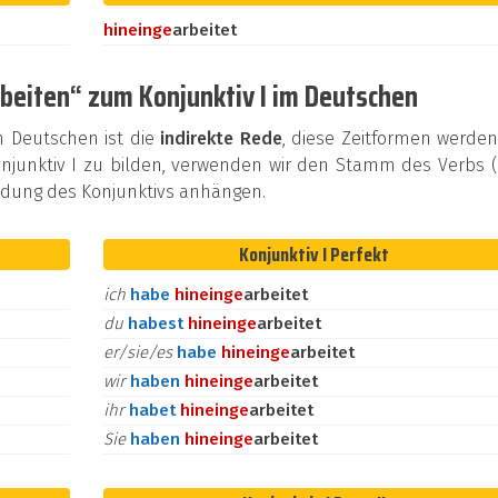
hinein
ge
arbeitet
beiten“ zum Konjunktiv I im Deutschen
m Deutschen ist die
indirekte Rede
, diese Zeitformen werde
junktiv I zu bilden, verwenden wir den Stamm des Verbs (
Endung des Konjunktivs anhängen.
Konjunktiv I Perfekt
ich
habe
hinein
ge
arbeitet
du
habest
hinein
ge
arbeitet
er/sie/es
habe
hinein
ge
arbeitet
wir
haben
hinein
ge
arbeitet
ihr
habet
hinein
ge
arbeitet
Sie
haben
hinein
ge
arbeitet