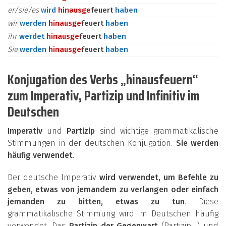
er/sie/es
wird
hinaus
ge
feuert
haben
wir
werden
hinaus
ge
feuert
haben
ihr
werdet
hinaus
ge
feuert
haben
Sie
werden
hinaus
ge
feuert
haben
Konjugation des Verbs „hinausfeuern“
zum Imperativ, Partizip und Infinitiv im
Deutschen
Imperativ
und
Partizip
sind wichtige grammatikalische
Stimmungen in der deutschen Konjugation.
Sie werden
häufig verwendet
.
Der deutsche Imperativ
wird verwendet, um Befehle zu
geben, etwas von jemandem zu verlangen oder einfach
jemanden zu bitten, etwas zu tun
. Diese
grammatikalische Stimmung wird im Deutschen häufig
verwendet. Das
Partizip der Gegenwart
(Partizip I) und