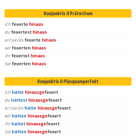
Konjunktiv II Präteritum
ich
feuerte
hinaus
du
feuertest
hinaus
er/sie/es
feuerte
hinaus
wir
feuerten
hinaus
ihr
feuertet
hinaus
Sie
feuerten
hinaus
Konjunktiv II Plusquamperfekt
ich
hätte
hinaus
ge
feuert
du
hättest
hinaus
ge
feuert
er/sie/es
hätte
hinaus
ge
feuert
wir
hätten
hinaus
ge
feuert
ihr
hättet
hinaus
ge
feuert
Sie
hätten
hinaus
ge
feuert