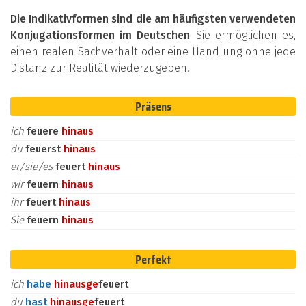
Die Indikativformen sind die am häufigsten verwendeten
Konjugationsformen im Deutschen
. Sie ermöglichen es,
einen realen Sachverhalt oder eine Handlung ohne jede
Distanz zur Realität wiederzugeben.
Präsens
ich
feuere
hinaus
du
feuerst
hinaus
er/sie/es
feuert
hinaus
wir
feuern
hinaus
ihr
feuert
hinaus
Sie
feuern
hinaus
Perfekt
ich
habe
hinaus
ge
feuert
du
hast
hinaus
ge
feuert