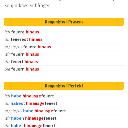
Konjunktivs anhängen.
Konjunktiv I Präsens
ich
feuere
hinaus
du
feuerest
hinaus
er/sie/es
feuere
hinaus
wir
feuern
hinaus
ihr
feuert
hinaus
Sie
feuern
hinaus
Konjunktiv I Perfekt
ich
habe
hinaus
ge
feuert
du
habest
hinaus
ge
feuert
er/sie/es
habe
hinaus
ge
feuert
wir
haben
hinaus
ge
feuert
ihr
habet
hinaus
ge
feuert