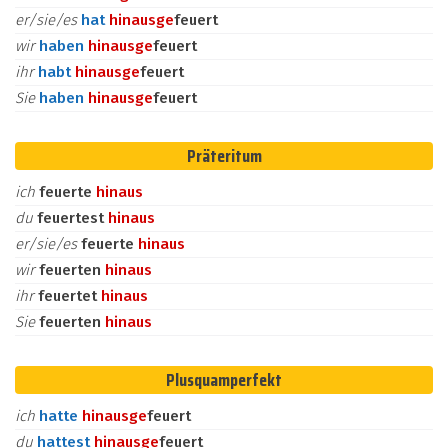
er/sie/es
hat
hinaus
ge
feuert
wir
haben
hinaus
ge
feuert
ihr
habt
hinaus
ge
feuert
Sie
haben
hinaus
ge
feuert
Präteritum
ich
feuerte
hinaus
du
feuertest
hinaus
er/sie/es
feuerte
hinaus
wir
feuerten
hinaus
ihr
feuertet
hinaus
Sie
feuerten
hinaus
Plusquamperfekt
ich
hatte
hinaus
ge
feuert
du
hattest
hinaus
ge
feuert