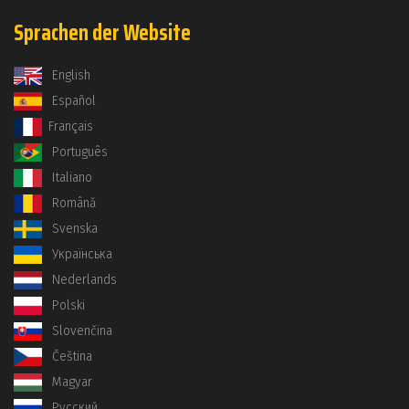
Sprachen der Website
English
Español
Français
Português
Italiano
Română
Svenska
Українська
Nederlands
Polski
Slovenčina
Čeština
Magyar
Русский