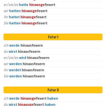
er/sie/es
hatte
hinaus
ge
feuert
wir
hatten
hinaus
ge
feuert
ihr
hattet
hinaus
ge
feuert
Sie
hatten
hinaus
ge
feuert
Futur I
ich
werde
hinausfeuern
du
wirst
hinausfeuern
er/sie/es
wird
hinausfeuern
wir
werden
hinausfeuern
ihr
werdet
hinausfeuern
Sie
werden
hinausfeuern
Futur II
ich
werde
hinaus
ge
feuert
haben
du
wirst
hinaus
ge
feuert
haben