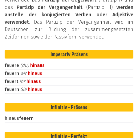
das
Partizip der Vergangenheit
(Partizip II)
werden
anstelle der konjugierten Verben oder Adjektive
verwendet
. Das Partizip der Vergangenheit wird im
Deutschen zur Bildung der zusammengesetzten
Zeitformen sowie der Passivform verwendet.
Imperativ Präsens
feuere
(du)
hinaus
feuern
wir
hinaus
feuert
ihr
hinaus
feuern
Sie
hinaus
Infinitiv - Präsens
hinausfeuern
Infinitiv - Perfekt