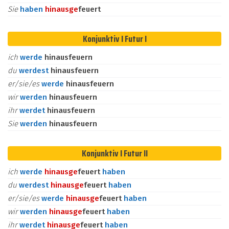
Sie
haben
hinaus
ge
feuert
Konjunktiv I Futur I
ich
werde
hinausfeuern
du
werdest
hinausfeuern
er/sie/es
werde
hinausfeuern
wir
werden
hinausfeuern
ihr
werdet
hinausfeuern
Sie
werden
hinausfeuern
Konjunktiv I Futur II
ich
werde
hinaus
ge
feuert
haben
du
werdest
hinaus
ge
feuert
haben
er/sie/es
werde
hinaus
ge
feuert
haben
wir
werden
hinaus
ge
feuert
haben
ihr
werdet
hinaus
ge
feuert
haben