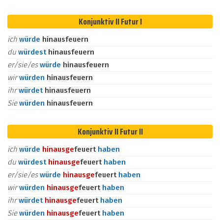
Konjunktiv II Futur I
ich
würde
hinausfeuern
du
würdest
hinausfeuern
er/sie/es
würde
hinausfeuern
wir
würden
hinausfeuern
ihr
würdet
hinausfeuern
Sie
würden
hinausfeuern
Konjunktiv II Futur II
ich
würde
hinaus
ge
feuert
haben
du
würdest
hinaus
ge
feuert
haben
er/sie/es
würde
hinaus
ge
feuert
haben
wir
würden
hinaus
ge
feuert
haben
ihr
würdet
hinaus
ge
feuert
haben
Sie
würden
hinaus
ge
feuert
haben