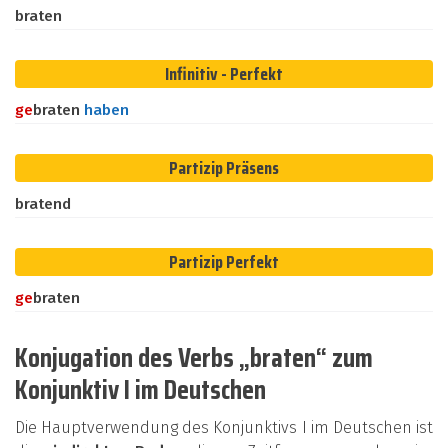
braten
Infinitiv - Perfekt
ge
braten
haben
Partizip Präsens
bratend
Partizip Perfekt
ge
braten
Konjugation des Verbs „braten“ zum
Konjunktiv I im Deutschen
Die Hauptverwendung des Konjunktivs I im Deutschen ist