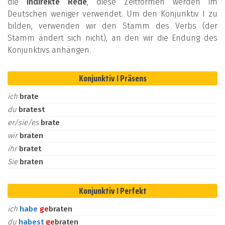
die
indirekte Rede
, diese Zeitformen werden im
Deutschen weniger verwendet. Um den Konjunktiv I zu
bilden, verwenden wir den Stamm des Verbs (der
Stamm ändert sich nicht), an den wir die Endung des
Konjunktivs anhängen.
Konjunktiv I Präsens
ich
brate
du
bratest
er/sie/es
brate
wir
braten
ihr
bratet
Sie
braten
Konjunktiv I Perfekt
ich
habe
ge
braten
du
habest
ge
braten