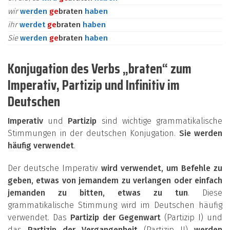
wir
werden
ge
braten
haben
ihr
werdet
ge
braten
haben
Sie
werden
ge
braten
haben
Konjugation des Verbs „braten“ zum
Imperativ, Partizip und Infinitiv im
Deutschen
Imperativ
und
Partizip
sind wichtige grammatikalische
Stimmungen in der deutschen Konjugation.
Sie werden
häufig verwendet
.
Der deutsche Imperativ
wird verwendet, um Befehle zu
geben, etwas von jemandem zu verlangen oder einfach
jemanden zu bitten, etwas zu tun
. Diese
grammatikalische Stimmung wird im Deutschen häufig
verwendet. Das
Partizip der Gegenwart
(Partizip I) und
das
Partizip der Vergangenheit
(Partizip II)
werden