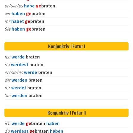
er/sie/es
habe
ge
braten
wir
haben
ge
braten
ihr
habet
ge
braten
Sie
haben
ge
braten
Konjunktiv I Futur I
ich
werde
braten
du
werdest
braten
er/sie/es
werde
braten
wir
werden
braten
ihr
werdet
braten
Sie
werden
braten
Konjunktiv I Futur II
ich
werde
ge
braten
haben
du
werdest
ge
braten
haben