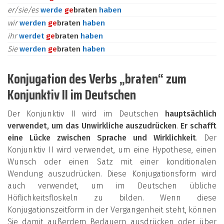
er/sie/es
werde
ge
braten
haben
wir
werden
ge
braten
haben
ihr
werdet
ge
braten
haben
Sie
werden
ge
braten
haben
Konjugation des Verbs „braten“ zum
Konjunktiv II im Deutschen
Der Konjunktiv II wird im Deutschen
hauptsächlich
verwendet, um das Unwirkliche auszudrücken
.
Er schafft
eine Lücke zwischen Sprache und Wirklichkeit
. Der
Konjunktiv II wird verwendet, um eine Hypothese, einen
Wunsch oder einen Satz mit einer konditionalen
Wendung auszudrücken. Diese Konjugationsform wird
auch verwendet, um im Deutschen übliche
Höflichkeitsfloskeln zu bilden. Wenn diese
Konjugationszeitform in der Vergangenheit steht, können
Sie damit außerdem Bedauern ausdrücken oder über