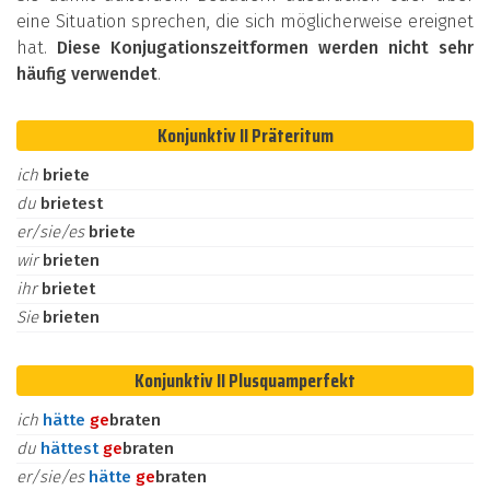
eine Situation sprechen, die sich möglicherweise ereignet
hat.
Diese Konjugationszeitformen werden nicht sehr
häufig verwendet
.
Konjunktiv II Präteritum
ich
briete
du
brietest
er/sie/es
briete
wir
brieten
ihr
brietet
Sie
brieten
Konjunktiv II Plusquamperfekt
ich
hätte
ge
braten
du
hättest
ge
braten
er/sie/es
hätte
ge
braten