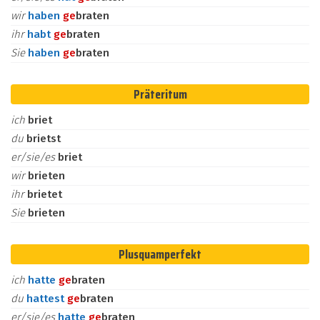
wir
haben
ge
braten
ihr
habt
ge
braten
Sie
haben
ge
braten
Präteritum
ich
briet
du
brietst
er/sie/es
briet
wir
brieten
ihr
brietet
Sie
brieten
Plusquamperfekt
ich
hatte
ge
braten
du
hattest
ge
braten
er/sie/es
hatte
ge
braten