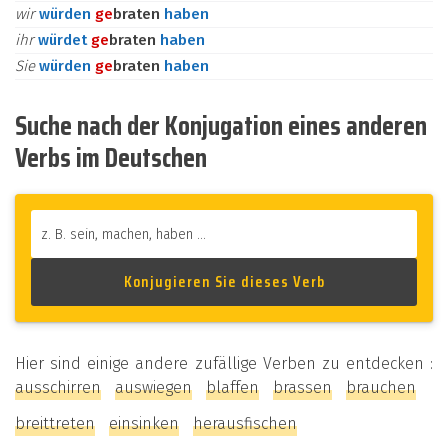
wir
würden
ge
braten
haben
ihr
würdet
ge
braten
haben
Sie
würden
ge
braten
haben
Suche nach der Konjugation eines anderen
Verbs im Deutschen
Hier sind einige andere zufällige Verben zu entdecken :
ausschirren
auswiegen
blaffen
brassen
brauchen
breittreten
einsinken
herausfischen