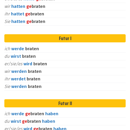
wir
hatten
ge
braten
ihr
hattet
ge
braten
Sie
hatten
ge
braten
Futur I
ich
werde
braten
du
wirst
braten
er/sie/es
wird
braten
wir
werden
braten
ihr
werdet
braten
Sie
werden
braten
Futur II
ich
werde
ge
braten
haben
du
wirst
ge
braten
haben
er/sie/es
wird
ge
braten
haben