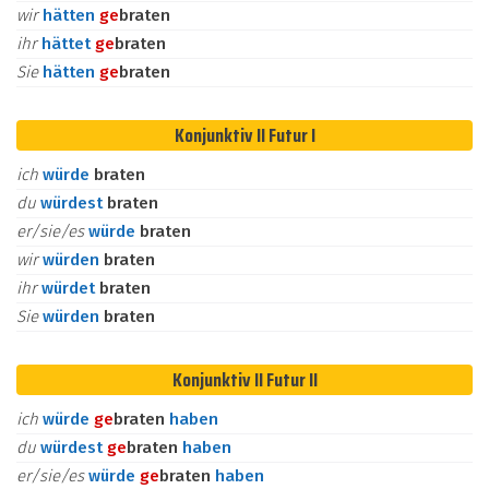
wir
hätten
ge
braten
ihr
hättet
ge
braten
Sie
hätten
ge
braten
Konjunktiv II Futur I
ich
würde
braten
du
würdest
braten
er/sie/es
würde
braten
wir
würden
braten
ihr
würdet
braten
Sie
würden
braten
Konjunktiv II Futur II
ich
würde
ge
braten
haben
du
würdest
ge
braten
haben
er/sie/es
würde
ge
braten
haben