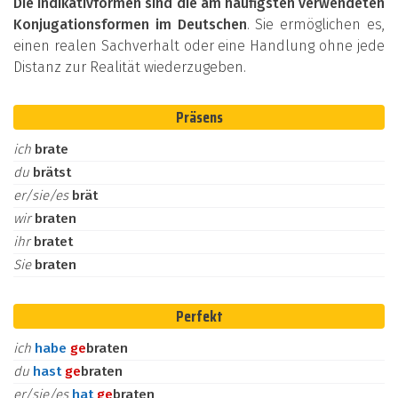
Die Indikativformen sind die am häufigsten verwendeten
Konjugationsformen im Deutschen
. Sie ermöglichen es,
einen realen Sachverhalt oder eine Handlung ohne jede
Distanz zur Realität wiederzugeben.
Präsens
ich
brate
du
brätst
er/sie/es
brät
wir
braten
ihr
bratet
Sie
braten
Perfekt
ich
habe
ge
braten
du
hast
ge
braten
er/sie/es
hat
ge
braten