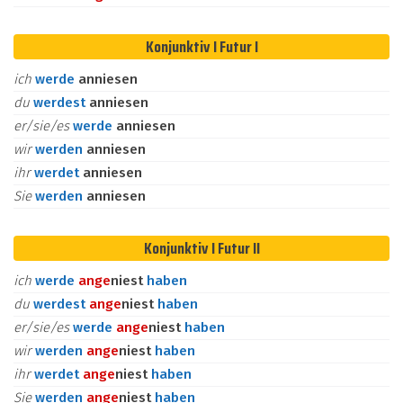
Konjunktiv I Futur I
ich
werde
anniesen
du
werdest
anniesen
er/sie/es
werde
anniesen
wir
werden
anniesen
ihr
werdet
anniesen
Sie
werden
anniesen
Konjunktiv I Futur II
ich
werde
an
ge
niest
haben
du
werdest
an
ge
niest
haben
er/sie/es
werde
an
ge
niest
haben
wir
werden
an
ge
niest
haben
ihr
werdet
an
ge
niest
haben
Sie
werden
an
ge
niest
haben