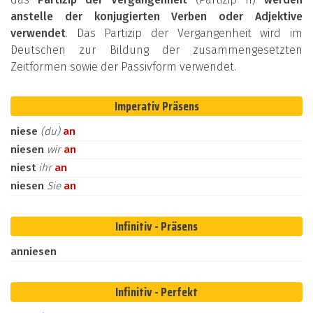
anstelle der konjugierten Verben oder Adjektive
verwendet
. Das Partizip der Vergangenheit wird im
Deutschen zur Bildung der zusammengesetzten
Zeitformen sowie der Passivform verwendet.
Imperativ Präsens
niese
(du)
an
niesen
wir
an
niest
ihr
an
niesen
Sie
an
Infinitiv - Präsens
anniesen
Infinitiv - Perfekt