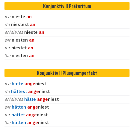
Konjunktiv II Präteritum
ich
nieste
an
du
niestest
an
er/sie/es
nieste
an
wir
niesten
an
ihr
niestet
an
Sie
niesten
an
Konjunktiv II Plusquamperfekt
ich
hätte
an
ge
niest
du
hättest
an
ge
niest
er/sie/es
hätte
an
ge
niest
wir
hätten
an
ge
niest
ihr
hättet
an
ge
niest
Sie
hätten
an
ge
niest