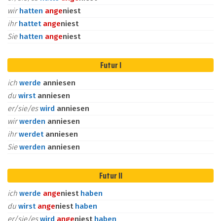
wir
hatten
an
ge
niest
ihr
hattet
an
ge
niest
Sie
hatten
an
ge
niest
Futur I
ich
werde
anniesen
du
wirst
anniesen
er/sie/es
wird
anniesen
wir
werden
anniesen
ihr
werdet
anniesen
Sie
werden
anniesen
Futur II
ich
werde
an
ge
niest
haben
du
wirst
an
ge
niest
haben
er/sie/es
wird
an
ge
niest
haben