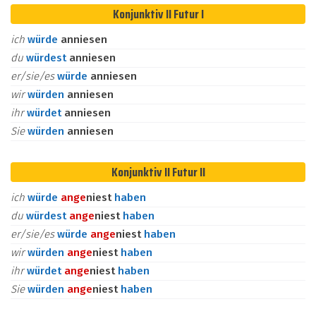
Konjunktiv II Futur I
ich
würde
anniesen
du
würdest
anniesen
er/sie/es
würde
anniesen
wir
würden
anniesen
ihr
würdet
anniesen
Sie
würden
anniesen
Konjunktiv II Futur II
ich
würde
an
ge
niest
haben
du
würdest
an
ge
niest
haben
er/sie/es
würde
an
ge
niest
haben
wir
würden
an
ge
niest
haben
ihr
würdet
an
ge
niest
haben
Sie
würden
an
ge
niest
haben