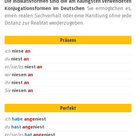
Die Indikativformen sind die am häufigsten verwendeten
Konjugationsformen im Deutschen
. Sie ermöglichen es,
einen realen Sachverhalt oder eine Handlung ohne jede
Distanz zur Realität wiederzugeben.
Präsens
ich
niese
an
du
niest
an
er/sie/es
niest
an
wir
niesen
an
ihr
niest
an
Sie
niesen
an
Perfekt
ich
habe
an
ge
niest
du
hast
an
ge
niest
er/sie/es
hat
an
ge
niest