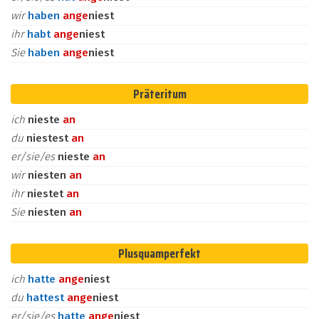
wir
haben
an
ge
niest
ihr
habt
an
ge
niest
Sie
haben
an
ge
niest
Präteritum
ich
nieste
an
du
niestest
an
er/sie/es
nieste
an
wir
niesten
an
ihr
niestet
an
Sie
niesten
an
Plusquamperfekt
ich
hatte
an
ge
niest
du
hattest
an
ge
niest
er/sie/es
hatte
an
ge
niest