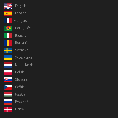
English
Español
Français
Português
Italiano
Română
Svenska
Українська
Nederlands
Polski
Slovenčina
Čeština
Magyar
Русский
Dansk