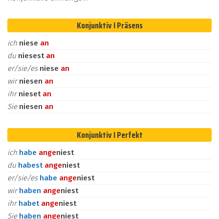
Konjunktiv I Präsens
ich
niese
an
du
niesest
an
er/sie/es
niese
an
wir
niesen
an
ihr
nieset
an
Sie
niesen
an
Konjunktiv I Perfekt
ich
habe
an
ge
niest
du
habest
an
ge
niest
er/sie/es
habe
an
ge
niest
wir
haben
an
ge
niest
ihr
habet
an
ge
niest
Sie
haben
an
ge
niest