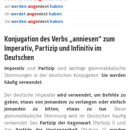
wir
werden
an
ge
niest
haben
ihr
werdet
an
ge
niest
haben
Sie
werden
an
ge
niest
haben
Konjugation des Verbs „anniesen“ zum
Imperativ, Partizip und Infinitiv im
Deutschen
Imperativ
und
Partizip
sind wichtige grammatikalische
Stimmungen in der deutschen Konjugation.
Sie werden
häufig verwendet
.
Der deutsche Imperativ
wird verwendet, um Befehle zu
geben, etwas von jemandem zu verlangen oder einfach
jemanden zu bitten, etwas zu tun
. Diese
grammatikalische Stimmung wird im Deutschen häufig
verwendet. Das
Partizip der Gegenwart
(Partizip I) und
das
Partizip der Vergangenheit
(Partizip II)
werden