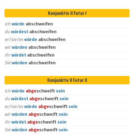
Konjunktiv II Futur I
ich
würde
abschweifen
du
würdest
abschweifen
er/sie/es
würde
abschweifen
wir
würden
abschweifen
ihr
würdet
abschweifen
Sie
würden
abschweifen
Konjunktiv II Futur II
ich
würde
ab
ge
schweift
sein
du
würdest
ab
ge
schweift
sein
er/sie/es
würde
ab
ge
schweift
sein
wir
würden
ab
ge
schweift
sein
ihr
würdet
ab
ge
schweift
sein
Sie
würden
ab
ge
schweift
sein