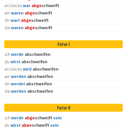
er/sie/es
war
ab
ge
schweift
wir
waren
ab
ge
schweift
ihr
wart
ab
ge
schweift
Sie
waren
ab
ge
schweift
Futur I
ich
werde
abschweifen
du
wirst
abschweifen
er/sie/es
wird
abschweifen
wir
werden
abschweifen
ihr
werdet
abschweifen
Sie
werden
abschweifen
Futur II
ich
werde
ab
ge
schweift
sein
du
wirst
ab
ge
schweift
sein