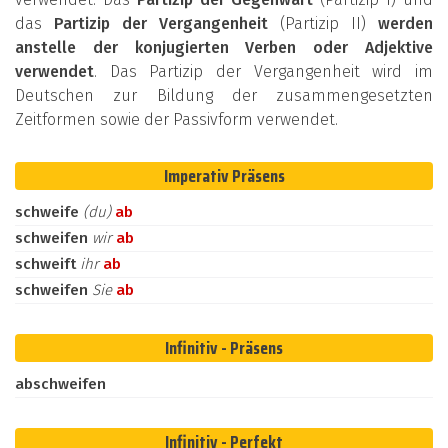
das
Partizip der Vergangenheit
(Partizip II)
werden
anstelle der konjugierten Verben oder Adjektive
verwendet
. Das Partizip der Vergangenheit wird im
Deutschen zur Bildung der zusammengesetzten
Zeitformen sowie der Passivform verwendet.
Imperativ Präsens
schweife
(du)
ab
schweifen
wir
ab
schweift
ihr
ab
schweifen
Sie
ab
Infinitiv - Präsens
abschweifen
Infinitiv - Perfekt