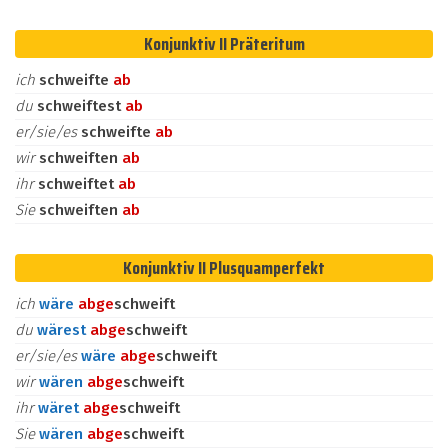
Konjunktiv II Präteritum
ich
schweifte
ab
du
schweiftest
ab
er/sie/es
schweifte
ab
wir
schweiften
ab
ihr
schweiftet
ab
Sie
schweiften
ab
Konjunktiv II Plusquamperfekt
ich
wäre
ab
ge
schweift
du
wärest
ab
ge
schweift
er/sie/es
wäre
ab
ge
schweift
wir
wären
ab
ge
schweift
ihr
wäret
ab
ge
schweift
Sie
wären
ab
ge
schweift