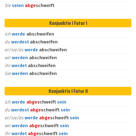
Sie
seien
ab
ge
schweift
Konjunktiv I Futur I
ich
werde
abschweifen
du
werdest
abschweifen
er/sie/es
werde
abschweifen
wir
werden
abschweifen
ihr
werdet
abschweifen
Sie
werden
abschweifen
Konjunktiv I Futur II
ich
werde
ab
ge
schweift
sein
du
werdest
ab
ge
schweift
sein
er/sie/es
werde
ab
ge
schweift
sein
wir
werden
ab
ge
schweift
sein
ihr
werdet
ab
ge
schweift
sein