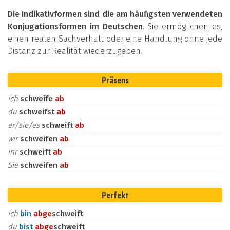
Die Indikativformen sind die am häufigsten verwendeten
Konjugationsformen im Deutschen
. Sie ermöglichen es,
einen realen Sachverhalt oder eine Handlung ohne jede
Distanz zur Realität wiederzugeben.
Präsens
ich
schweife
ab
du
schweifst
ab
er/sie/es
schweift
ab
wir
schweifen
ab
ihr
schweift
ab
Sie
schweifen
ab
Perfekt
ich
bin
ab
ge
schweift
du
bist
ab
ge
schweift