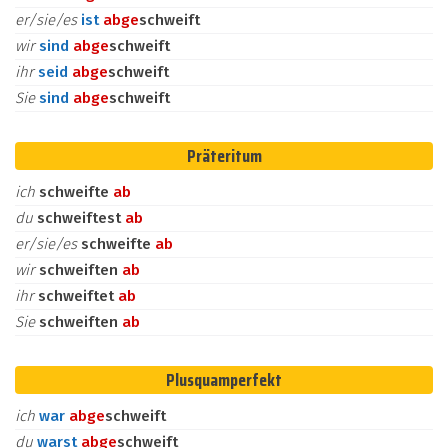
er/sie/es
ist
ab
ge
schweift
wir
sind
ab
ge
schweift
ihr
seid
ab
ge
schweift
Sie
sind
ab
ge
schweift
Präteritum
ich
schweifte
ab
du
schweiftest
ab
er/sie/es
schweifte
ab
wir
schweiften
ab
ihr
schweiftet
ab
Sie
schweiften
ab
Plusquamperfekt
ich
war
ab
ge
schweift
du
warst
ab
ge
schweift