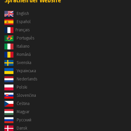
Sprachen der Website
English
Español
Français
Português
Italiano
Română
Svenska
Українська
Nederlands
Polski
Slovenčina
Čeština
Magyar
Русский
Dansk