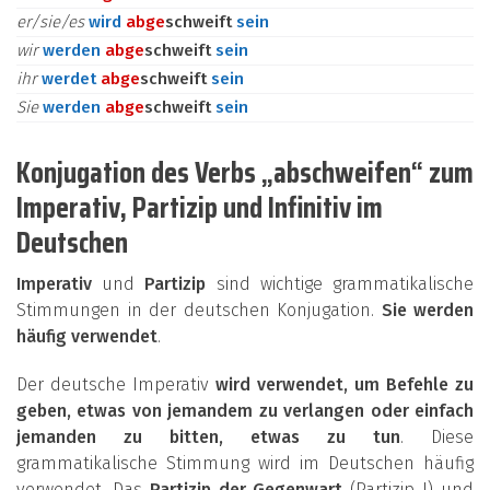
er/sie/es
wird
ab
ge
schweift
sein
wir
werden
ab
ge
schweift
sein
ihr
werdet
ab
ge
schweift
sein
Sie
werden
ab
ge
schweift
sein
Konjugation des Verbs „abschweifen“ zum
Imperativ, Partizip und Infinitiv im
Deutschen
Imperativ
und
Partizip
sind wichtige grammatikalische
Stimmungen in der deutschen Konjugation.
Sie werden
häufig verwendet
.
Der deutsche Imperativ
wird verwendet, um Befehle zu
geben, etwas von jemandem zu verlangen oder einfach
jemanden zu bitten, etwas zu tun
. Diese
grammatikalische Stimmung wird im Deutschen häufig
verwendet. Das
Partizip der Gegenwart
(Partizip I) und