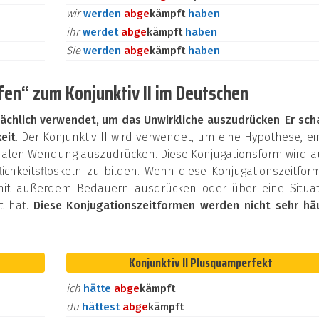
wir
werden
ab
ge
kämpft
haben
ihr
werdet
ab
ge
kämpft
haben
Sie
werden
ab
ge
kämpft
haben
en“ zum Konjunktiv II im Deutschen
ächlich verwendet, um das Unwirkliche auszudrücken
.
Er sch
eit
. Der Konjunktiv II wird verwendet, um eine Hypothese, e
onalen Wendung auszudrücken. Diese Konjugationsform wird 
chkeitsfloskeln zu bilden. Wenn diese Konjugationszeitfor
mit außerdem Bedauern ausdrücken oder über eine Situat
et hat.
Diese Konjugationszeitformen werden nicht sehr häu
Konjunktiv II Plusquamperfekt
ich
hätte
ab
ge
kämpft
du
hättest
ab
ge
kämpft