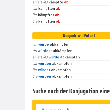
er/sie/es
kämpfte
ab
wir
kämpften
ab
ihr
kämpftet
ab
Sie
kämpften
ab
Konjunktiv II Futur I
ich
würde
abkämpfen
du
würdest
abkämpfen
er/sie/es
würde
abkämpfen
wir
würden
abkämpfen
ihr
würdet
abkämpfen
Sie
würden
abkämpfen
Suche nach der Konjugation ein