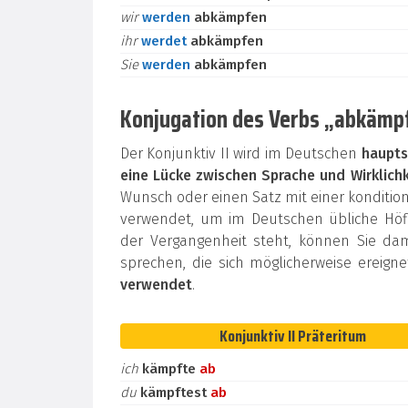
wir
werden
abkämpfen
ihr
werdet
abkämpfen
Sie
werden
abkämpfen
Konjugation des Verbs „abkämpf
Der Konjunktiv II wird im Deutschen
haupts
eine Lücke zwischen Sprache und Wirklichk
Wunsch oder einen Satz mit einer konditi
verwendet, um im Deutschen übliche Höfli
der Vergangenheit steht, können Sie da
sprechen, die sich möglicherweise ereign
verwendet
.
Konjunktiv II Präteritum
ich
kämpfte
ab
du
kämpftest
ab