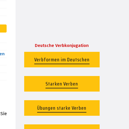
Deutsche Verbkonjugation
en
Verbformen im Deutschen
Starken Verben
Übungen starke Verben
.
Sie