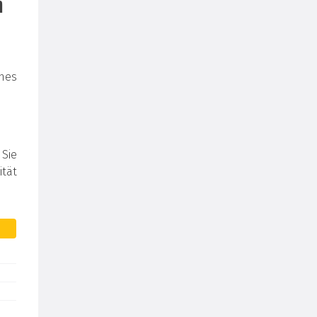
n
nes
 Sie
tät