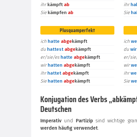
ihr
kämpft
ab
ihr
ha
Sie
kämpfen
ab
Sie
h
Plusquamperfekt
ich
hatte
ab
ge
kämpft
ich
we
du
hattest
ab
ge
kämpft
du
wi
er/sie/es
hatte
ab
ge
kämpft
er/si
wir
hatten
ab
ge
kämpft
wir
we
ihr
hattet
ab
ge
kämpft
ihr
we
Sie
hatten
ab
ge
kämpft
Sie
we
Konjugation des Verbs „abkämpfe
Deutschen
Imperativ
und
Partizip
sind wichtige gra
werden häufig verwendet
.