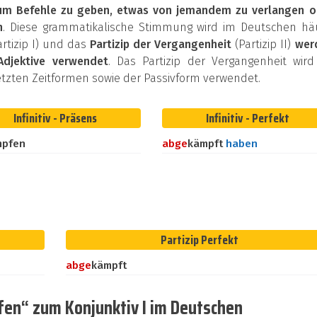
um Befehle zu geben, etwas von jemandem zu verlangen o
n
. Diese grammatikalische Stimmung wird im Deutschen häu
rtizip I) und das
Partizip der Vergangenheit
(Partizip II)
wer
Adjektive verwendet
. Das Partizip der Vergangenheit wird
zten Zeitformen sowie der Passivform verwendet.
Infinitiv - Präsens
Infinitiv - Perfekt
mpfen
ab
ge
kämpft
haben
Partizip Perfekt
ab
ge
kämpft
en“ zum Konjunktiv I im Deutschen