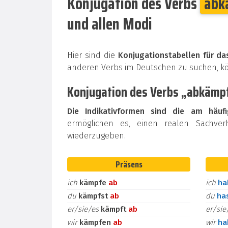
Konjugation des Verbs
abk
und allen Modi
Hier sind die
Konjugationstabellen für d
anderen Verbs im Deutschen zu suchen, 
Konjugation des Verbs „abkämpf
Die Indikativformen sind die am häuf
ermöglichen es, einen realen Sachver
wiederzugeben.
Präsens
ich
kämpfe
ab
ich
h
du
kämpfst
ab
du
ha
er/sie/es
kämpft
ab
er/si
wir
kämpfen
ab
wir
h