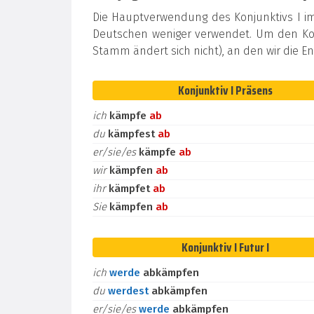
Die Hauptverwendung des Konjunktivs I i
Deutschen weniger verwendet. Um den Kon
Stamm ändert sich nicht), an den wir die 
Konjunktiv I Präsens
ich
kämpfe
ab
du
kämpfest
ab
er/sie/es
kämpfe
ab
wir
kämpfen
ab
ihr
kämpfet
ab
Sie
kämpfen
ab
Konjunktiv I Futur I
ich
werde
abkämpfen
du
werdest
abkämpfen
er/sie/es
werde
abkämpfen