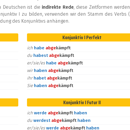
m Deutschen ist die
indirekte Rede
, diese Zeitformen werde
junktiv I zu bilden, verwenden wir den Stamm des Verbs (
Endung des Konjunktivs anhängen.
Konjunktiv I Perfekt
ich
habe
ab
ge
kämpft
du
habest
ab
ge
kämpft
er/sie/es
habe
ab
ge
kämpft
wir
haben
ab
ge
kämpft
ihr
habet
ab
ge
kämpft
Sie
haben
ab
ge
kämpft
Konjunktiv I Futur II
ich
werde
ab
ge
kämpft
haben
du
werdest
ab
ge
kämpft
haben
er/sie/es
werde
ab
ge
kämpft
haben