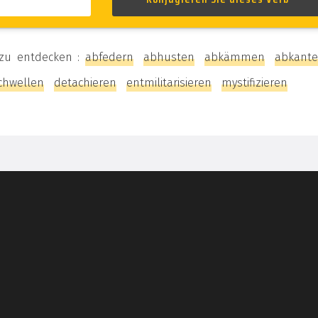
n zu entdecken :
abfedern
abhusten
abkämmen
abkant
chwellen
detachieren
entmilitarisieren
mystifizieren