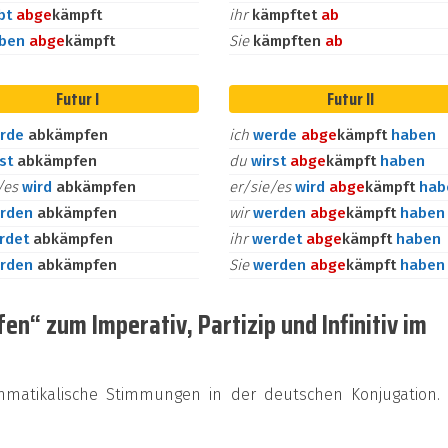
bt
ab
ge
kämpft
ihr
kämpftet
ab
aben
ab
ge
kämpft
Sie
kämpften
ab
Futur I
Futur II
rde
abkämpfen
ich
werde
ab
ge
kämpft
haben
rst
abkämpfen
du
wirst
ab
ge
kämpft
haben
e/es
wird
abkämpfen
er/sie/es
wird
ab
ge
kämpft
hab
rden
abkämpfen
wir
werden
ab
ge
kämpft
haben
rdet
abkämpfen
ihr
werdet
ab
ge
kämpft
haben
rden
abkämpfen
Sie
werden
ab
ge
kämpft
haben
n“ zum Imperativ, Partizip und Infinitiv im
mmatikalische Stimmungen in der deutschen Konjugation