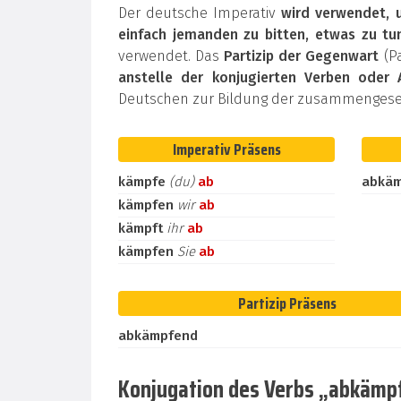
Der deutsche Imperativ
wird verwendet, 
einfach jemanden zu bitten, etwas zu tu
verwendet. Das
Partizip der Gegenwart
(Pa
anstelle der konjugierten Verben oder 
Deutschen zur Bildung der zusammengeset
Imperativ Präsens
kämpfe
(du)
ab
abkä
kämpfen
wir
ab
kämpft
ihr
ab
kämpfen
Sie
ab
Partizip Präsens
abkämpfend
Konjugation des Verbs „abkämpf