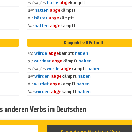
er/sie/es
hätte
ab
ge
kämpft
wir
hätten
ab
ge
kämpft
ihr
hättet
ab
ge
kämpft
Sie
hätten
ab
ge
kämpft
Konjunktiv II Futur II
ich
würde
ab
ge
kämpft
haben
du
würdest
ab
ge
kämpft
haben
er/sie/es
würde
ab
ge
kämpft
haben
wir
würden
ab
ge
kämpft
haben
ihr
würdet
ab
ge
kämpft
haben
Sie
würden
ab
ge
kämpft
haben
es anderen Verbs im Deutschen