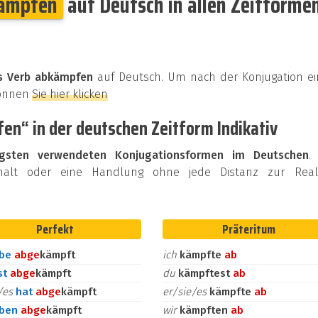
ämpfen
auf Deutsch in allen Zeitforme
as Verb abkämpfen
auf Deutsch. Um nach der Konjugation ei
können
Sie hier klicken
en“ in der deutschen Zeitform Indikativ
igsten verwendeten Konjugationsformen im Deutschen
.
halt oder eine Handlung ohne jede Distanz zur Reali
Perfekt
Präteritum
abe
ab
ge
kämpft
ich
kämpfte
ab
st
ab
ge
kämpft
du
kämpftest
ab
e/es
hat
ab
ge
kämpft
er/sie/es
kämpfte
ab
aben
ab
ge
kämpft
wir
kämpften
ab