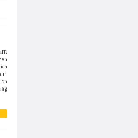
afft
inen
auch
m in
ion
fig